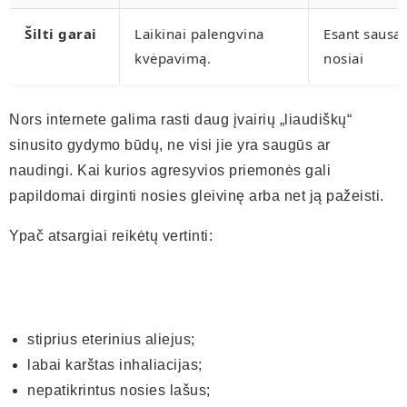
Šilti garai
Laikinai palengvina
Esant sausai
kvėpavimą.
nosiai
Nors internete galima rasti daug įvairių „liaudiškų“
sinusito gydymo būdų, ne visi jie yra saugūs ar
naudingi. Kai kurios agresyvios priemonės gali
papildomai dirginti nosies gleivinę arba net ją pažeisti.
Ypač atsargiai reikėtų vertinti:
stiprius eterinius aliejus;
labai karštas inhaliacijas;
nepatikrintus nosies lašus;