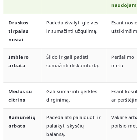
naudojama
Druskos
Padeda išvalyti gleives
Esant nosies
tirpalas
ir sumažinti užgulimą.
užsikimšimu
nosiai
Imbiero
Šildo ir gali padėti
Peršalimo
arbata
sumažinti diskomfortą.
metu
Medus su
Gali sumažinti gerklės
Esant kosuli
citrina
dirginimą.
ar perštėjim
Ramunėlių
Padeda atsipalaiduoti ir
Vakare arba
arbata
palaikyti skysčių
poilsio metu
balansą.