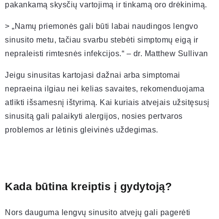
pakankamą skysčių vartojimą ir tinkamą oro drėkinimą.
> „Namų priemonės gali būti labai naudingos lengvo
sinusito metu, tačiau svarbu stebėti simptomų eigą ir
nepraleisti rimtesnės infekcijos.“ – dr. Matthew Sullivan
Jeigu sinusitas kartojasi dažnai arba simptomai
nepraeina ilgiau nei kelias savaites, rekomenduojama
atlikti išsamesnį ištyrimą. Kai kuriais atvejais užsitęsusį
sinusitą gali palaikyti alergijos, nosies pertvaros
problemos ar lėtinis gleivinės uždegimas.
Kada būtina kreiptis į gydytoją?
Nors dauguma lengvų sinusito atvejų gali pagerėti