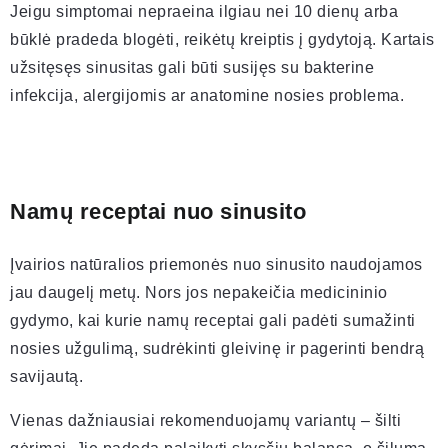
Jeigu simptomai nepraeina ilgiau nei 10 dienų arba
būklė pradeda blogėti, reikėtų kreiptis į gydytoją. Kartais
užsitęsęs sinusitas gali būti susijęs su bakterine
infekcija, alergijomis ar anatomine nosies problema.
Namų receptai nuo sinusito
Įvairios natūralios priemonės nuo sinusito naudojamos
jau daugelį metų. Nors jos nepakeičia medicininio
gydymo, kai kurie namų receptai gali padėti sumažinti
nosies užgulimą, sudrėkinti gleivinę ir pagerinti bendrą
savijautą.
Vienas dažniausiai rekomenduojamų variantų – šilti