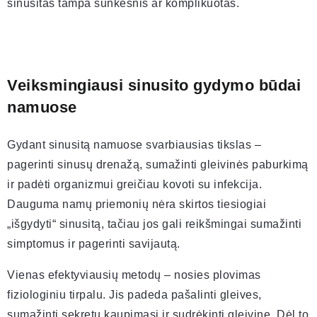
sinusitas tampa sunkesnis ar komplikuotas.
Veiksmingiausi sinusito gydymo būdai
namuose
Gydant sinusitą namuose svarbiausias tikslas –
pagerinti sinusų drenažą, sumažinti gleivinės paburkimą
ir padėti organizmui greičiau kovoti su infekcija.
Dauguma namų priemonių nėra skirtos tiesiogiai
„išgydyti“ sinusitą, tačiau jos gali reikšmingai sumažinti
simptomus ir pagerinti savijautą.
Vienas efektyviausių metodų – nosies plovimas
fiziologiniu tirpalu. Jis padeda pašalinti gleives,
sumažinti sekretų kaupimąsi ir sudrėkinti gleivinę. Dėl to