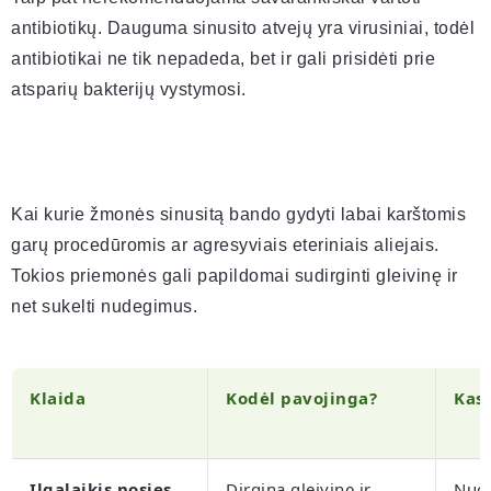
antibiotikų. Dauguma sinusito atvejų yra virusiniai, todėl
antibiotikai ne tik nepadeda, bet ir gali prisidėti prie
atsparių bakterijų vystymosi.
Kai kurie žmonės sinusitą bando gydyti labai karštomis
garų procedūromis ar agresyviais eteriniais aliejais.
Tokios priemonės gali papildomai sudirginti gleivinę ir
net sukelti nudegimus.
Klaida
Kodėl pavojinga?
Kas 
Ilgalaikis nosies
Dirgina gleivinę ir
Nuol