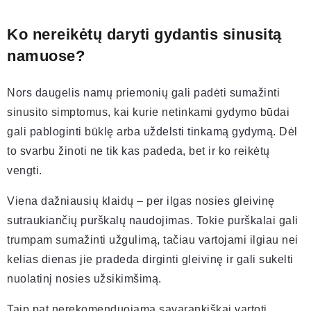
Ko nereikėtų daryti gydantis sinusitą
namuose?
Nors daugelis namų priemonių gali padėti sumažinti
sinusito simptomus, kai kurie netinkami gydymo būdai
gali pabloginti būklę arba uždelsti tinkamą gydymą. Dėl
to svarbu žinoti ne tik kas padeda, bet ir ko reikėtų
vengti.
Viena dažniausių klaidų – per ilgas nosies gleivinę
sutraukiančių purškalų naudojimas. Tokie purškalai gali
trumpam sumažinti užgulimą, tačiau vartojami ilgiau nei
kelias dienas jie pradeda dirginti gleivinę ir gali sukelti
nuolatinį nosies užsikimšimą.
Taip pat nerekomenduojama savarankiškai vartoti