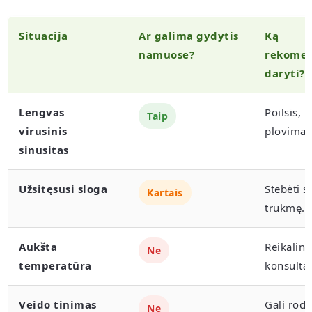
Situacija
Ar galima gydytis
Ką
namuose?
rekome
daryti?
Lengvas
Poilsis, 
Taip
virusinis
plovimai,
sinusitas
Užsitęsusi sloga
Stebėti 
Kartais
trukmę.
Aukšta
Reikalin
Ne
temperatūra
konsultac
Veido tinimas
Gali rody
Ne