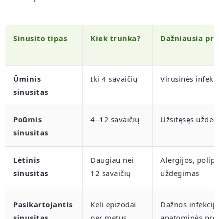
Sinusito tipas
Kiek trunka?
Dažniausia pri
Ūminis
Iki 4 savaičių
Virusinės infekc
sinusitas
Poūmis
4–12 savaičių
Užsitęsęs užde
sinusitas
Lėtinis
Daugiau nei
Alergijos, polipai
sinusitas
12 savaičių
uždegimas
Pasikartojantis
Keli epizodai
Dažnos infekcijo
sinusitas
per metus
anatominės pro