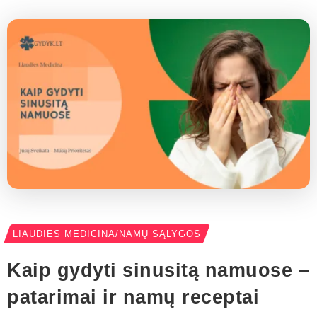
LIAUDIES MEDICINA/NAMŲ SĄLYGOS
Kaip gydyti sinusitą namuose –
patarimai ir namų receptai