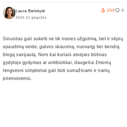
254
0
Laura Bielskytė
2026 21 gegužės
Sinusitas gali sukelti ne tik nosies užgulimą, bet ir stiprų
spaudimą veide, galvos skausmą, nuovargį bei bendrą
blogą savijautą. Nors kai kuriais atvejais būtinas
gydytojo gydymas ar antibiotikai, daugeliui žmonių
lengvesni simptomai gali būti sumažinami ir namų
priemonėmis.