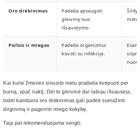
Oro drėkinimas
Padeda apsaugoti
Šildy
gleivinę nuo
metu
išsausėjimo.
Poilsis ir miegas
Padeda organizmui
Esant
kovoti su infekcija.
silpn
nuova
Kai kurie žmonės sinusito metu pradeda kvėpuoti per
burną, ypač naktį. Dėl to gleivinė dar labiau išsausėja,
todėl kambario oro drėkinimas gali padėti sumažinti
dirginimą ir pagerinti miego kokybę.
Taip pat rekomenduojama vengti: