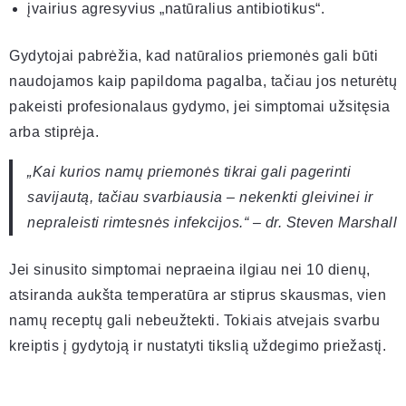
įvairius agresyvius „natūralius antibiotikus“.
Gydytojai pabrėžia, kad natūralios priemonės gali būti
naudojamos kaip papildoma pagalba, tačiau jos neturėtų
pakeisti profesionalaus gydymo, jei simptomai užsitęsia
arba stiprėja.
„Kai kurios namų priemonės tikrai gali pagerinti
savijautą, tačiau svarbiausia – nekenkti gleivinei ir
nepraleisti rimtesnės infekcijos.“ – dr. Steven Marshall
Jei sinusito simptomai nepraeina ilgiau nei 10 dienų,
atsiranda aukšta temperatūra ar stiprus skausmas, vien
namų receptų gali nebeužtekti. Tokiais atvejais svarbu
kreiptis į gydytoją ir nustatyti tikslią uždegimo priežastį.