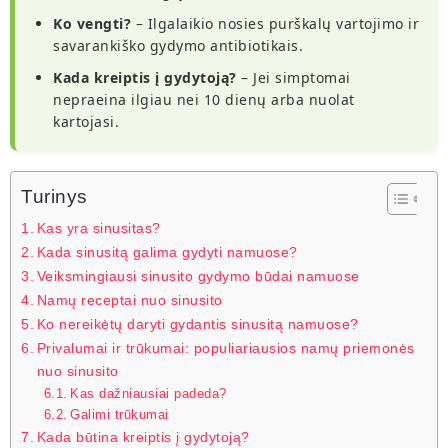
Ko vengti?
– Ilgalaikio nosies purškalų vartojimo ir
savarankiško gydymo antibiotikais.
Kada kreiptis į gydytoją?
– Jei simptomai
nepraeina ilgiau nei 10 dienų arba nuolat
kartojasi.
Turinys
Kas yra sinusitas?
Kada sinusitą galima gydyti namuose?
Veiksmingiausi sinusito gydymo būdai namuose
Namų receptai nuo sinusito
Ko nereikėtų daryti gydantis sinusitą namuose?
Privalumai ir trūkumai: populiariausios namų priemonės
nuo sinusito
Kas dažniausiai padeda?
Galimi trūkumai
Kada būtina kreiptis į gydytoją?