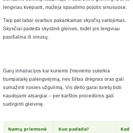
lengviau kvėpuoti, mažėja spaudimo pojūtis sinusuose.
Taip pat labai svarbus pakankamas skysčių vartojimas.
Skysčiai padeda skystinti gleives, todėl jos lengviau
pasišalina iš sinusų.
Garų inhaliacijos kai kuriems žmonėms suteikia
trumpalaikį palengvėjimą, nes šiltas drėgnas oras gali
sumažinti nosies užgulimą. Vis dėlto garai turėtų būti
naudojami atsargiai – per karštos procedūros gali
sudirginti gleivinę.
Namų priemonė
Kuo padeda?
Kada