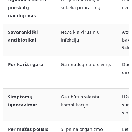
purškalų
sukelia pripratimą.
užgu
naudojimas
Savarankiški
Neveikia virusinių
Atsp
antibiotikai
infekcijų.
bakt
šalu
Per karšti garai
Gali nudeginti gleivinę.
Dar 
dirg
Simptomų
Gali būti praleista
Užsi
ignoravimas
komplikacija.
sunk
sinu
Per mažas poilsis
Silpnina organizmo
Lėte