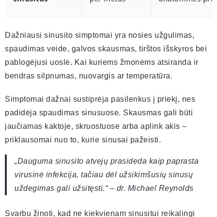
Dažniausi sinusito simptomai yra nosies užgulimas,
spaudimas veide, galvos skausmas, tirštos išskyros bei
pablogėjusi uoslė. Kai kuriems žmonėms atsiranda ir
bendras silpnumas, nuovargis ar temperatūra.
Simptomai dažnai sustiprėja pasilenkus į priekį, nes
padidėja spaudimas sinusuose. Skausmas gali būti
jaučiamas kaktoje, skruostuose arba aplink akis –
priklausomai nuo to, kurie sinusai pažeisti.
„Dauguma sinusito atvejų prasideda kaip paprasta
virusinė infekcija, tačiau dėl užsikimšusių sinusų
uždegimas gali užsitęsti.“ – dr. Michael Reynolds
Svarbu žinoti, kad ne kiekvienam sinusitui reikalingi