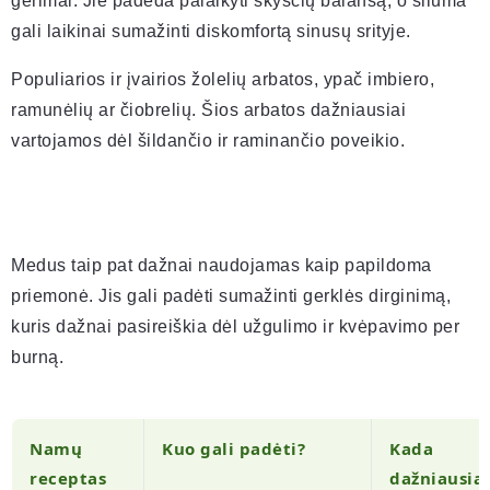
gėrimai. Jie padeda palaikyti skysčių balansą, o šiluma
gali laikinai sumažinti diskomfortą sinusų srityje.
Populiarios ir įvairios žolelių arbatos, ypač imbiero,
ramunėlių ar čiobrelių. Šios arbatos dažniausiai
vartojamos dėl šildančio ir raminančio poveikio.
Medus taip pat dažnai naudojamas kaip papildoma
priemonė. Jis gali padėti sumažinti gerklės dirginimą,
kuris dažnai pasireiškia dėl užgulimo ir kvėpavimo per
burną.
Namų
Kuo gali padėti?
Kada
receptas
dažniausiai