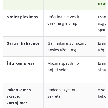
naud
Nosies plovimas
Pašalina gleives ir
Esant
drėkina gleivinę.
užgul
spau
Garų inhaliacijos
Gali laikinai sumažinti
Esant
nosies užgulimą.
užgul
Šilti kompresai
Mažina spaudimo
Esant
pojūtį veide.
skau
Pakankamas
Padeda skystinti
Viso 
skysčių
sekretą.
laiko
vartojimas