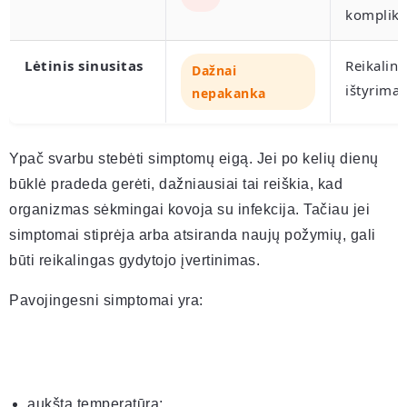
komplikac
Lėtinis sinusitas
Reikalin
Dažnai
ištyrimas
nepakanka
Ypač svarbu stebėti simptomų eigą. Jei po kelių dienų
būklė pradeda gerėti, dažniausiai tai reiškia, kad
organizmas sėkmingai kovoja su infekcija. Tačiau jei
simptomai stiprėja arba atsiranda naujų požymių, gali
būti reikalingas gydytojo įvertinimas.
Pavojingesni simptomai yra:
aukšta temperatūra;