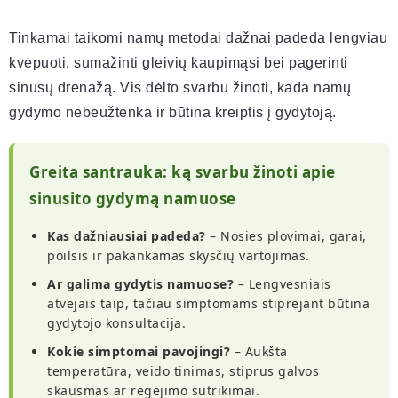
Tinkamai taikomi namų metodai dažnai padeda lengviau
kvėpuoti, sumažinti gleivių kaupimąsi bei pagerinti
sinusų drenažą. Vis dėlto svarbu žinoti, kada namų
gydymo nebeužtenka ir būtina kreiptis į gydytoją.
Greita santrauka: ką svarbu žinoti apie
sinusito gydymą namuose
Kas dažniausiai padeda?
– Nosies plovimai, garai,
poilsis ir pakankamas skysčių vartojimas.
Ar galima gydytis namuose?
– Lengvesniais
atvejais taip, tačiau simptomams stiprėjant būtina
gydytojo konsultacija.
Kokie simptomai pavojingi?
– Aukšta
temperatūra, veido tinimas, stiprus galvos
skausmas ar regėjimo sutrikimai.