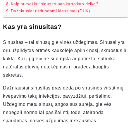
Kaip sumažinti sinusito pasikartojimo riziką?
Dažniausiai užduodami klausimai (DUK)
Kas yra sinusitas?
Sinusitas – tai sinusų gleivinės uždegimas. Sinusai yra
oru užpildytos ertmės kaukolėje aplink nosį, skruostus ir
kaktą. Kai jų gleivinė sudirgsta ar patinsta, sutrinka
natūralus gleivių nutekėjimas ir pradeda kauptis
sekretas.
Dažniausiai sinusitas prasideda po virusinės viršutinių
kvėpavimo takų infekcijos, pavyzdžiui, peršalimo.
Uždegimo metu sinusų angos susiaurėja, gleivės
nebegali normaliai pasišalinti, todėl atsiranda
spaudimas, nosies užgulimas ir skausmas.