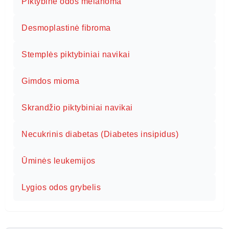
Piktybinė odos melanoma
Desmoplastinė fibroma
Stemplės piktybiniai navikai
Gimdos mioma
Skrandžio piktybiniai navikai
Necukrinis diabetas (Diabetes insipidus)
Ūminės leukemijos
Lygios odos grybelis