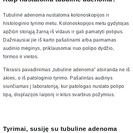
Tubulinė adenoma nustatoma kolonoskopijos ir
histologinio tyrimo metu. Kolonoskopijos metu gydytojas
apžiūri storąją žarną iš vidaus ir gali pamatyti polipus.
Dažniausiai jie iš karto pašalinami arba paimamas
audinio mėginys, priklausomai nuo polipo dydžio,
formos ir vietos.
Tikrasis pavadinimas „tubulinė adenoma“ atsiranda ne iš
akies, o iš patologinio tyrimo. Pašalintas audinys
siunčiamas į laboratoriją, kur patologas nustato polipo
tipą, displazijos laipsnį ir kitus svarbius požymius.
Tyrimai, susiję su tubuline adenoma