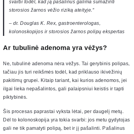
svarbi todėl, kad ją pašalinus galima sumažinti
storosios žarnos vėžio riziką ateityje.“
– dr. Douglas K. Rex, gastroenterologas,
kolonoskopijos ir storosios žarnos polipų ekspertas
Ar tubulinė adenoma yra vėžys?
Ne, tubulinė adenoma nėra vėžys. Tai gerybinis polipas,
tačiau jis turi reikšmės todėl, kad priklauso ikivėžinių
pakitimų grupei. Kitaip tariant, kai kurios adenomos, jei
ilgai lieka nepašalintos, gali palaipsniui keistis ir tapti
piktybinės.
Šis procesas paprastai vyksta lėtai, per daugelį metų.
Dėl to kolonoskopija yra tokia svarbi: jos metu gydytojas
gali ne tik pamatyti polipą, bet ir jį pašalinti. Pašalinus