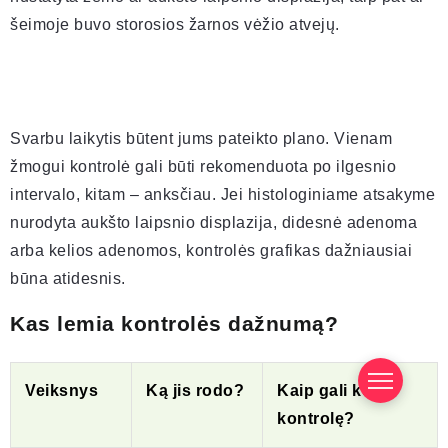
šeimoje buvo storosios žarnos vėžio atvejų.
Svarbu laikytis būtent jums pateikto plano. Vienam
žmogui kontrolė gali būti rekomenduota po ilgesnio
intervalo, kitam – anksčiau. Jei histologiniame atsakyme
nurodyta aukšto laipsnio displazija, didesnė adenoma
arba kelios adenomos, kontrolės grafikas dažniausiai
būna atidesnis.
Kas lemia kontrolės dažnumą?
Veiksnys
Ką jis rodo?
Kaip gali keisti
kontrolę?