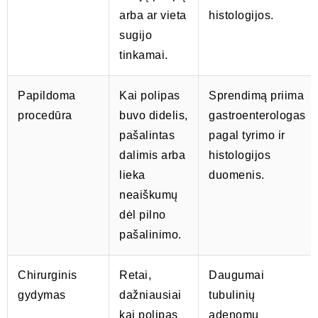
arba ar vieta
histologijos.
sugijo
tinkamai.
Papildoma
Kai polipas
Sprendimą priima
procedūra
buvo didelis,
gastroenterologas
pašalintas
pagal tyrimo ir
dalimis arba
histologijos
lieka
duomenis.
neaiškumų
dėl pilno
pašalinimo.
Chirurginis
Retai,
Daugumai
gydymas
dažniausiai
tubulinių
kai polipas
adenomų