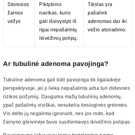
Storosios
Piktybinis
Tikslas yra
žarnos
navikas, kuris
pašalinti
vėžys
gali išsivystyti iš
adenomas dar iki
ilgai nepašalintų
vėžio atsiradimo.
ikivėžinių polipų.
Ar tubulinė adenoma pavojinga?
Tubulinė adenoma gali būti pavojinga tik ilgalaikėje
perspektyvoje, jei ji lieka nepašalinta arba turi didesnės
rizikos požymių. Dauguma mažų tubulinių adenomų,
ypač pašalintų visiškai, nesukelia tiesioginės grėsmės.
Vis dėlto jų negalima ignoruoti, nes jos rodo, kad
žarnyno gleivinėje buvo susiformavęs ikivėžinis polipas.