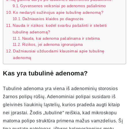
Gyvensenos veiksniai po adenomos pašalinimo
Ko nedaryti sužinojus apie tubulinę adenomą?
Dažniausios klaidos po diagnozės
Nauda ir rizikos: kodėl svarbu pašalinti ir stebėti
tubulinę adenomą?
Nauda, kai adenoma pašalinama ir stebima
Rizikos, jei adenoma ignoruojama
Dažniausiai užduodami klausimai apie tubulinę
adenomą
Kas yra tubulinė adenoma?
Tubulinė adenoma yra viena iš adenominių storosios
žarnos polipų rūšių. Adenominiai polipai susidaro iš
gleivinės liaukinių ląstelių, kurios pradeda augti kitaip
nei įprastai. Žodis „tubulinė“ reiškia, kad mikroskopu
matoma polipo struktūra primena mažus vamzdelius. Šį
tipą nustato patologas, ištyręs kolonoskopijos metu