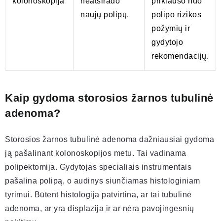
kolonoskopija
neatsirado
priklauso nuo
naujų polipų.
polipo rizikos
požymių ir
gydytojo
rekomendacijų.
Kaip gydoma storosios žarnos tubulinė
adenoma?
Storosios žarnos tubulinė adenoma dažniausiai gydoma
ją pašalinant kolonoskopijos metu. Tai vadinama
polipektomija. Gydytojas specialiais instrumentais
pašalina polipą, o audinys siunčiamas histologiniam
tyrimui. Būtent histologija patvirtina, ar tai tubulinė
adenoma, ar yra displazija ir ar nėra pavojingesnių