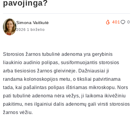
pavojinga?
401
0
Simona Vaitkutė
2026 1 birželio
Storosios žarnos tubulinė adenoma yra gerybinis
liaukinio audinio polipas, susiformuojantis storosios
arba tiesiosios žarnos gleivinėje. Dažniausiai ji
randama kolonoskopijos metu, o tiksliai patvirtinama
tada, kai pašalintas polipas ištiriamas mikroskopu. Nors
pati tubulinė adenoma nėra vėžys, ji laikoma ikivėžiniu
pakitimu, nes ilgainiui dalis adenomų gali virsti storosios
žarnos vėžiu.