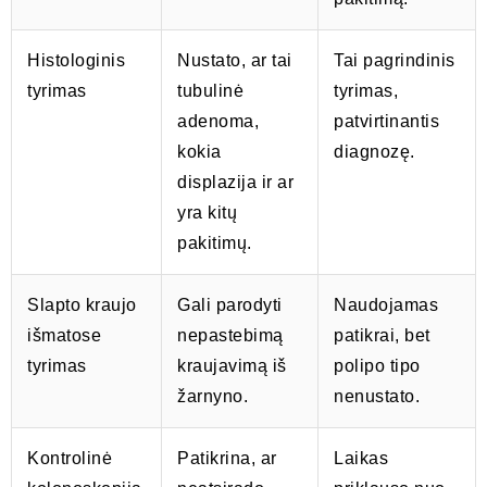
Histologinis
Nustato, ar tai
Tai pagrindinis
tyrimas
tubulinė
tyrimas,
adenoma,
patvirtinantis
kokia
diagnozę.
displazija ir ar
yra kitų
pakitimų.
Slapto kraujo
Gali parodyti
Naudojamas
išmatose
nepastebimą
patikrai, bet
tyrimas
kraujavimą iš
polipo tipo
žarnyno.
nenustato.
Kontrolinė
Patikrina, ar
Laikas