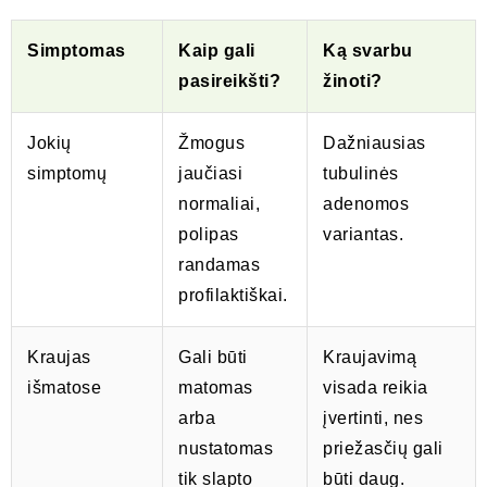
Simptomas
Kaip gali
Ką svarbu
pasireikšti?
žinoti?
Jokių
Žmogus
Dažniausias
simptomų
jaučiasi
tubulinės
normaliai,
adenomos
polipas
variantas.
randamas
profilaktiškai.
Kraujas
Gali būti
Kraujavimą
išmatose
matomas
visada reikia
arba
įvertinti, nes
nustatomas
priežasčių gali
tik slapto
būti daug.