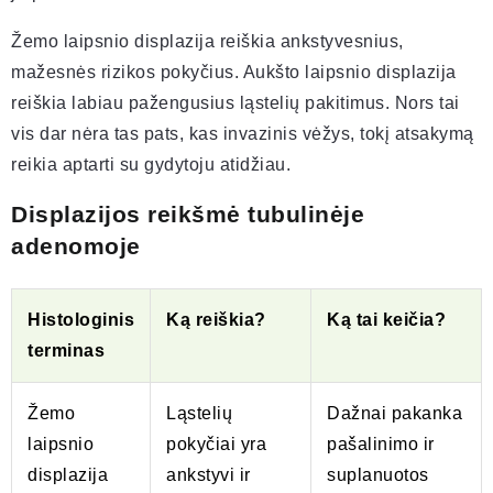
Žemo laipsnio displazija reiškia ankstyvesnius,
mažesnės rizikos pokyčius. Aukšto laipsnio displazija
reiškia labiau pažengusius ląstelių pakitimus. Nors tai
vis dar nėra tas pats, kas invazinis vėžys, tokį atsakymą
reikia aptarti su gydytoju atidžiau.
Displazijos reikšmė tubulinėje
adenomoje
Histologinis
Ką reiškia?
Ką tai keičia?
terminas
Žemo
Ląstelių
Dažnai pakanka
laipsnio
pokyčiai yra
pašalinimo ir
displazija
ankstyvi ir
suplanuotos