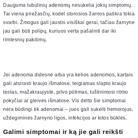
Dauguma tubulinių adenomų nesukelia jokių simptomų.
Tai viena priežasčių, kodėl storosios žarnos patikra tokia
svarbi. Žmogus gali jaustis visiškai gerai, tačiau žarnyne
jau gali būti polipų, kuriuos verta pašalinti dar iki
rimtesnių pakitimų.
Jei adenoma didesnė arba yra kelios adenomos, kartais
gali atsirasti kraujo išmatose, teigiamas slapto kraujo
testas, mažakraujystė, pilvo pūtimas, tuštinimosi ritmo
pokyčiai ar gleivės išmatose. Vis dėlto šie simptomai
nėra būdingi tik adenomai – juos gali sukelti hemorojus,
uždegiminės žarnyno ligos, infekcijos ar kitos būklės.
Galimi simptomai ir ką jie gali reikšti