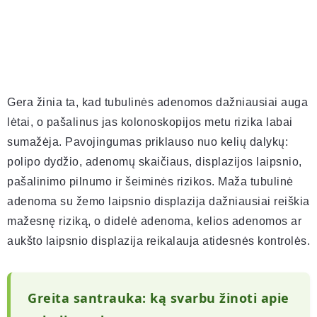
Gera žinia ta, kad tubulinės adenomos dažniausiai auga
lėtai, o pašalinus jas kolonoskopijos metu rizika labai
sumažėja. Pavojingumas priklauso nuo kelių dalykų:
polipo dydžio, adenomų skaičiaus, displazijos laipsnio,
pašalinimo pilnumo ir šeiminės rizikos. Maža tubulinė
adenoma su žemo laipsnio displazija dažniausiai reiškia
mažesnę riziką, o didelė adenoma, kelios adenomos ar
aukšto laipsnio displazija reikalauja atidesnės kontrolės.
Greita santrauka: ką svarbu žinoti apie