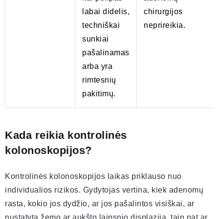
labai didelis,
chirurgijos
techniškai
neprireikia.
sunkiai
pašalinamas
arba yra
rimtesnių
pakitimų.
Kada reikia kontrolinės
kolonoskopijos?
Kontrolinės kolonoskopijos laikas priklauso nuo
individualios rizikos. Gydytojas vertina, kiek adenomų
rasta, kokio jos dydžio, ar jos pašalintos visiškai, ar
nustatyta žemo ar aukšto laipsnio displazija, taip pat ar