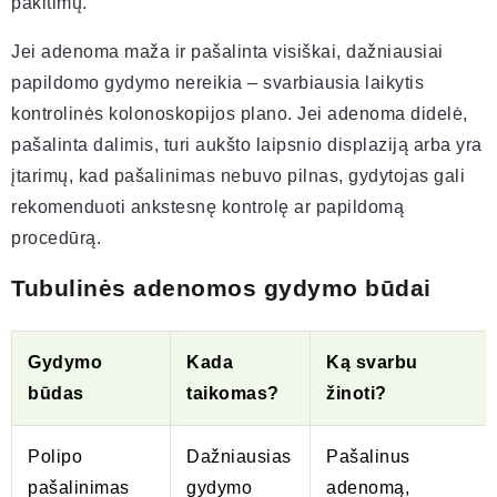
pakitimų.
Jei adenoma maža ir pašalinta visiškai, dažniausiai
papildomo gydymo nereikia – svarbiausia laikytis
kontrolinės kolonoskopijos plano. Jei adenoma didelė,
pašalinta dalimis, turi aukšto laipsnio displaziją arba yra
įtarimų, kad pašalinimas nebuvo pilnas, gydytojas gali
rekomenduoti ankstesnę kontrolę ar papildomą
procedūrą.
Tubulinės adenomos gydymo būdai
Gydymo
Kada
Ką svarbu
būdas
taikomas?
žinoti?
Polipo
Dažniausias
Pašalinus
pašalinimas
gydymo
adenomą,