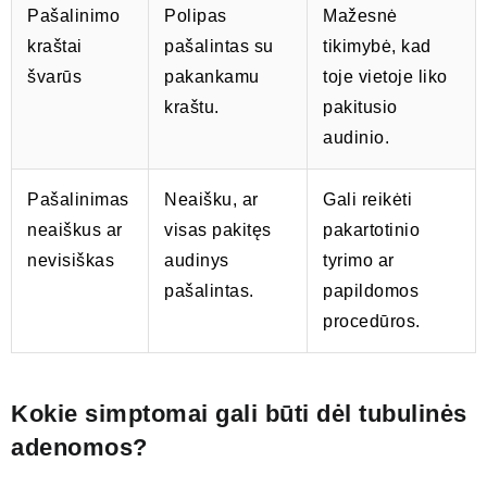
Pašalinimo
Polipas
Mažesnė
kraštai
pašalintas su
tikimybė, kad
švarūs
pakankamu
toje vietoje liko
kraštu.
pakitusio
audinio.
Pašalinimas
Neaišku, ar
Gali reikėti
neaiškus ar
visas pakitęs
pakartotinio
nevisiškas
audinys
tyrimo ar
pašalintas.
papildomos
procedūros.
Kokie simptomai gali būti dėl tubulinės
adenomos?