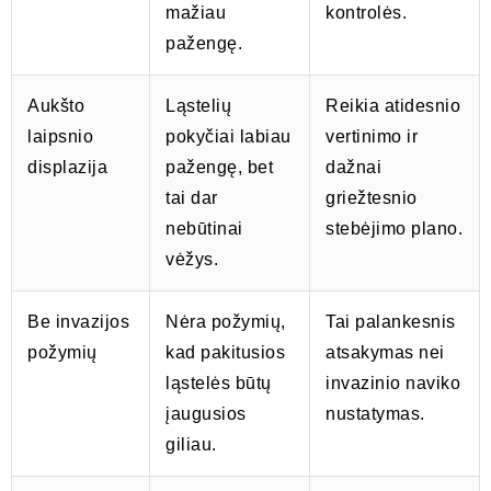
mažiau
kontrolės.
pažengę.
Aukšto
Ląstelių
Reikia atidesnio
laipsnio
pokyčiai labiau
vertinimo ir
displazija
pažengę, bet
dažnai
tai dar
griežtesnio
nebūtinai
stebėjimo plano.
vėžys.
Be invazijos
Nėra požymių,
Tai palankesnis
požymių
kad pakitusios
atsakymas nei
ląstelės būtų
invazinio naviko
įaugusios
nustatymas.
giliau.