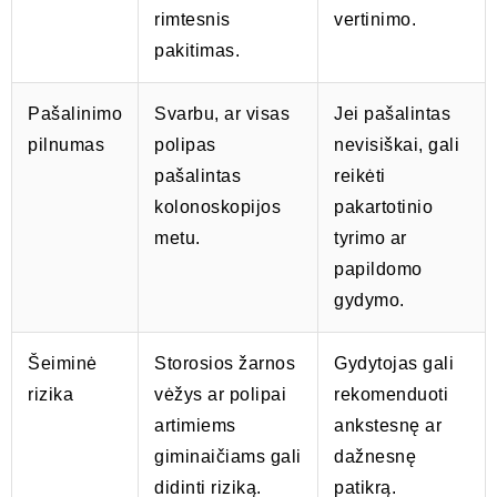
rimtesnis
vertinimo.
pakitimas.
Pašalinimo
Svarbu, ar visas
Jei pašalintas
pilnumas
polipas
nevisiškai, gali
pašalintas
reikėti
kolonoskopijos
pakartotinio
metu.
tyrimo ar
papildomo
gydymo.
Šeiminė
Storosios žarnos
Gydytojas gali
rizika
vėžys ar polipai
rekomenduoti
artimiems
ankstesnę ar
giminaičiams gali
dažnesnę
didinti riziką.
patikrą.