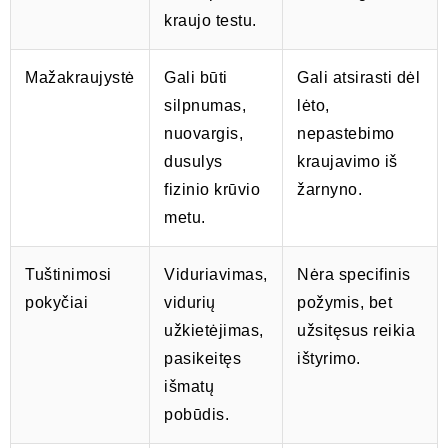
kraujo testu.
Mažakraujystė
Gali būti
Gali atsirasti dėl
silpnumas,
lėto,
nuovargis,
nepastebimo
dusulys
kraujavimo iš
fizinio krūvio
žarnyno.
metu.
Tuštinimosi
Viduriavimas,
Nėra specifinis
pokyčiai
vidurių
požymis, bet
užkietėjimas,
užsitęsus reikia
pasikeitęs
ištyrimo.
išmatų
pobūdis.