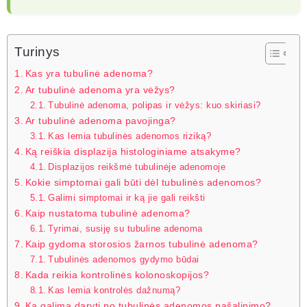
Turinys
Kas yra tubulinė adenoma?
Ar tubulinė adenoma yra vėžys?
Tubulinė adenoma, polipas ir vėžys: kuo skiriasi?
Ar tubulinė adenoma pavojinga?
Kas lemia tubulinės adenomos riziką?
Ką reiškia displazija histologiniame atsakyme?
Displazijos reikšmė tubulinėje adenomoje
Kokie simptomai gali būti dėl tubulinės adenomos?
Galimi simptomai ir ką jie gali reikšti
Kaip nustatoma tubulinė adenoma?
Tyrimai, susiję su tubuline adenoma
Kaip gydoma storosios žarnos tubulinė adenoma?
Tubulinės adenomos gydymo būdai
Kada reikia kontrolinės kolonoskopijos?
Kas lemia kontrolės dažnumą?
Ką galima daryti po tubulinės adenomos pašalinimo?