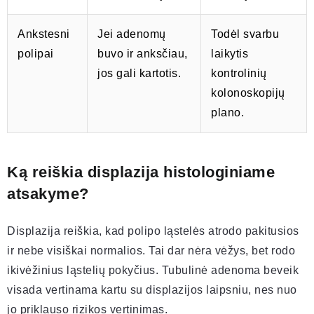
Ankstesni
Jei adenomų
Todėl svarbu
polipai
buvo ir anksčiau,
laikytis
jos gali kartotis.
kontrolinių
kolonoskopijų
plano.
Ką reiškia displazija histologiniame
atsakyme?
Displazija reiškia, kad polipo ląstelės atrodo pakitusios
ir nebe visiškai normalios. Tai dar nėra vėžys, bet rodo
ikivėžinius ląstelių pokyčius. Tubulinė adenoma beveik
visada vertinama kartu su displazijos laipsniu, nes nuo
jo priklauso rizikos vertinimas.