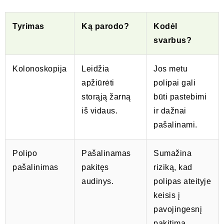
Tyrimas
Ką parodo?
Kodėl
svarbus?
Kolonoskopija
Leidžia
Jos metu
apžiūrėti
polipai gali
storąją žarną
būti pastebimi
iš vidaus.
ir dažnai
pašalinami.
Polipo
Pašalinamas
Sumažina
pašalinimas
pakitęs
riziką, kad
audinys.
polipas ateityje
keisis į
pavojingesnį
pakitimą.