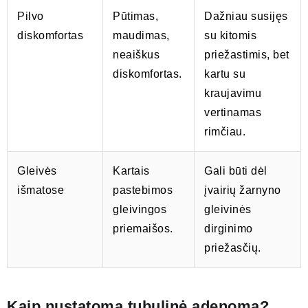
Pilvo
Pūtimas,
Dažniau susijęs
diskomfortas
maudimas,
su kitomis
neaiškus
priežastimis, bet
diskomfortas.
kartu su
kraujavimu
vertinamas
rimčiau.
Gleivės
Kartais
Gali būti dėl
išmatose
pastebimos
įvairių žarnyno
gleivingos
gleivinės
priemaišos.
dirginimo
priežasčių.
Kaip nustatoma tubulinė adenoma?