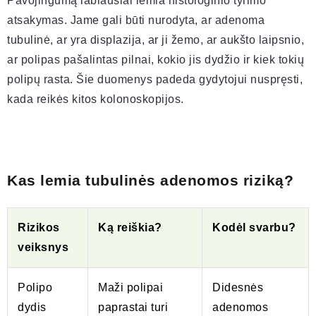
Pavojingumą labiausiai lemia histologinio tyrimo
atsakymas. Jame gali būti nurodyta, ar adenoma
tubulinė, ar yra displazija, ar ji žemo, ar aukšto laipsnio,
ar polipas pašalintas pilnai, kokio jis dydžio ir kiek tokių
polipų rasta. Šie duomenys padeda gydytojui nuspręsti,
kada reikės kitos kolonoskopijos.
Kas lemia tubulinės adenomos riziką?
Rizikos
Ką reiškia?
Kodėl svarbu?
veiksnys
Polipo
Maži polipai
Didesnės
dydis
paprastai turi
adenomos