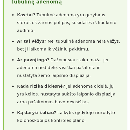
tubulinę adenomą
Kas tai?
Tubulinė adenoma yra gerybinis
storosios žarnos polipas, susidaręs iš liaukinio
audinio.
Ar tai vėžys?
Ne, tubulinė adenoma nėra vėžys,
bet ji laikoma ikivėžiniu pakitimu.
Ar pavojinga?
Dažniausiai rizika maža, jei
adenoma nedidelė, visiškai pašalinta ir
nustatyta žemo laipsnio displazija.
Kada rizika didesnė?
Jei adenoma didelė, jų
yra kelios, nustatyta aukšto laipsnio displazija
arba pašalinimas buvo nevisiškas.
Ką daryti toliau?
Laikytis gydytojo nurodyto
kolonoskopijos kontrolės plano.