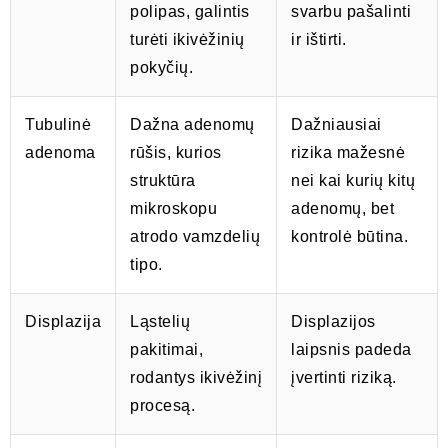
polipas, galintis
svarbu pašalinti
turėti ikivėžinių
ir ištirti.
pokyčių.
Tubulinė
Dažna adenomų
Dažniausiai
adenoma
rūšis, kurios
rizika mažesnė
struktūra
nei kai kurių kitų
mikroskopu
adenomų, bet
atrodo vamzdelių
kontrolė būtina.
tipo.
Displazija
Ląstelių
Displazijos
pakitimai,
laipsnis padeda
rodantys ikivėžinį
įvertinti riziką.
procesą.