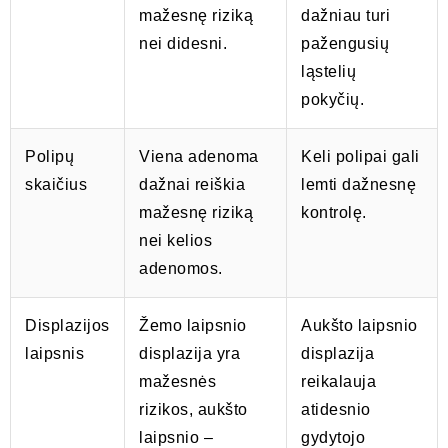
mažesnę riziką
dažniau turi
nei didesni.
pažengusių
ląstelių
pokyčių.
Polipų
Viena adenoma
Keli polipai gali
skaičius
dažnai reiškia
lemti dažnesnę
mažesnę riziką
kontrolę.
nei kelios
adenomos.
Displazijos
Žemo laipsnio
Aukšto laipsnio
laipsnis
displazija yra
displazija
mažesnės
reikalauja
rizikos, aukšto
atidesnio
laipsnio –
gydytojo