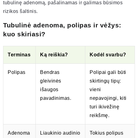
tubulinę adenomą, pašalinamas ir galimas būsimos
rizikos šaltinis.
Tubulinė adenoma, polipas ir vėžys:
kuo skiriasi?
Terminas
Ką reiškia?
Kodėl svarbu?
Polipas
Bendras
Polipai gali būti
gleivinės
skirtingų tipų:
išaugos
vieni
pavadinimas.
nepavojingi, kiti
turi ikivėžinę
reikšmę.
Adenoma
Liaukinio audinio
Tokius polipus