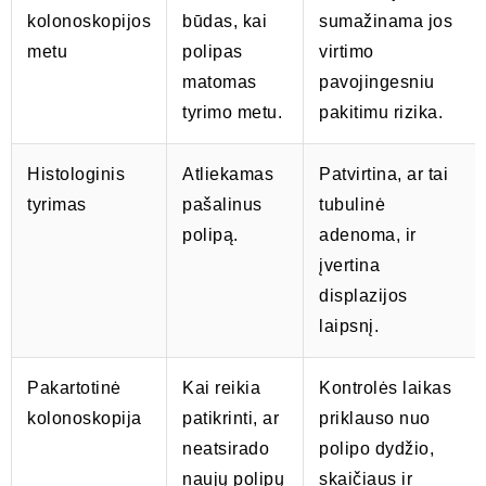
kolonoskopijos
būdas, kai
sumažinama jos
metu
polipas
virtimo
matomas
pavojingesniu
tyrimo metu.
pakitimu rizika.
Histologinis
Atliekamas
Patvirtina, ar tai
tyrimas
pašalinus
tubulinė
polipą.
adenoma, ir
įvertina
displazijos
laipsnį.
Pakartotinė
Kai reikia
Kontrolės laikas
kolonoskopija
patikrinti, ar
priklauso nuo
neatsirado
polipo dydžio,
naujų polipų
skaičiaus ir