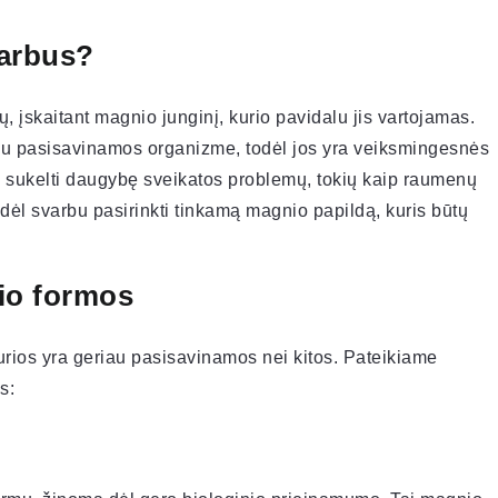
varbus?
 įskaitant magnio junginį, kurio pavidalu jis vartojamas.
čiau pasisavinamos organizme, todėl jos yra veiksmingesnės
i sukelti daugybę sveikatos problemų, tokių kaip raumenų
todėl svarbu pasirinkti tinkamą magnio papildą, kuris būtų
io formos
urios yra geriau pasisavinamos nei kitos. Pateikiame
s: