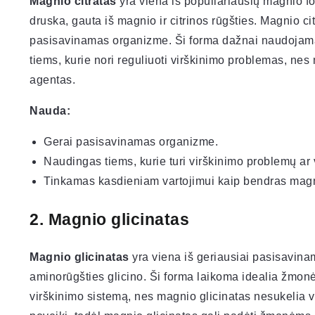
Magnio citratas
yra viena iš populiariausių magnio f
druska, gauta iš magnio ir citrinos rūgšties. Magnio cit
pasisavinamas organizme. Ši forma dažnai naudojam
tiems, kurie nori reguliuoti virškinimo problemas, nes 
agentas.
Nauda:
Gerai pasisavinamas organizme.
Naudingas tiems, kurie turi virškinimo problemų ar 
Tinkamas kasdieniam vartojimui kaip bendras magni
2.
Magnio glicinatas
Magnio glicinatas
yra viena iš geriausiai pasisavinam
aminorūgšties glicino. Ši forma laikoma idealia žmonėm
virškinimo sistemą, nes magnio glicinatas nesukelia vi