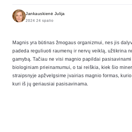
Jankauskienė Julija
2024 24 spalio
Magnis yra būtinas žmogaus organizmui, nes jis dalyv
padeda reguliuoti raumenų ir nervų veiklą, užtikrina no
gamybą. Tačiau ne visi magnio papildai pasisavinami v
biologiniam prieinamumui, o tai reiškia, kiek šio miner
straipsnyje apžvelgsime įvairias magnio formas, kurio
kuri iš jų geriausiai pasisavinama.