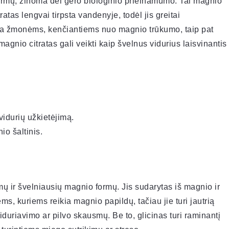
ormų, žinoma dėl gero biologinio prieinamumo. Tai magnio
ratas lengvai tirpsta vandenyje, todėl jis greitai
a žmonėms, kenčiantiems nuo magnio trūkumo, taip pat
magnio citratas gali veikti kaip švelnus vidurius laisvinantis
vidurių užkietėjimą.
o šaltinis.
ų ir švelniausių magnio formų. Jis sudarytas iš magnio ir
s, kuriems reikia magnio papildų, tačiau jie turi jautrią
duriavimo ar pilvo skausmų. Be to, glicinas turi raminantį