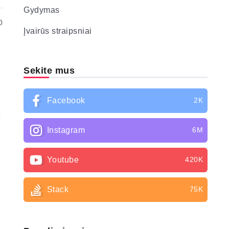
Gydymas
0
Įvairūs straipsniai
Sekite mus
Facebook
2K
e
Instagram
6M
Youtube
420K
Stack
75K