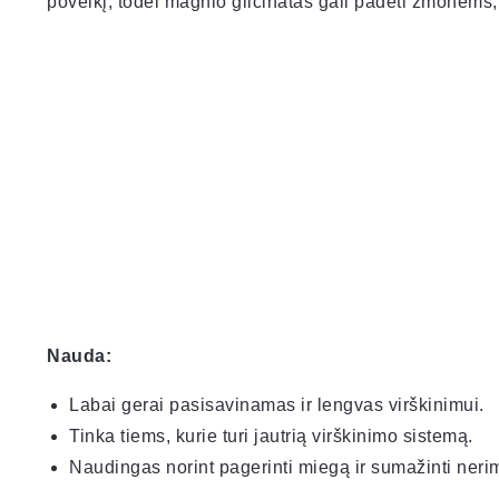
poveikį, todėl magnio glicinatas gali padėti žmonėms, 
Nauda:
Labai gerai pasisavinamas ir lengvas virškinimui.
Tinka tiems, kurie turi jautrią virškinimo sistemą.
Naudingas norint pagerinti miegą ir sumažinti neri