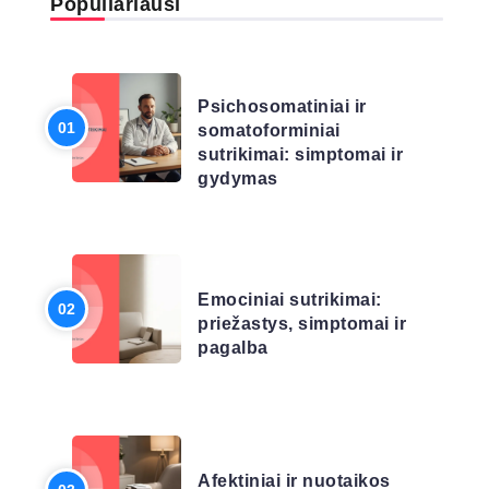
Populiariausi
LIGŲ SĄRAŠAS
Psichosomatiniai ir
somatoforminiai
sutrikimai: simptomai ir
gydymas
LIGŲ SĄRAŠAS
Emociniai sutrikimai:
priežastys, simptomai ir
pagalba
LIGŲ SĄRAŠAS
Afektiniai ir nuotaikos