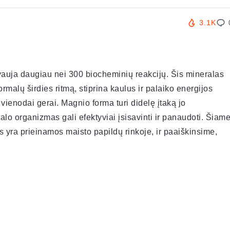
3.1K
auja daugiau nei 300 biocheminių reakcijų. Šis mineralas
rmalų širdies ritmą, stiprina kaulus ir palaiko energijos
ienodai gerai. Magnio forma turi didelę įtaką jo
alo organizmas gali efektyviai įsisavinti ir panaudoti. Šiam
s yra prieinamos maisto papildų rinkoje, ir paaiškinsime,