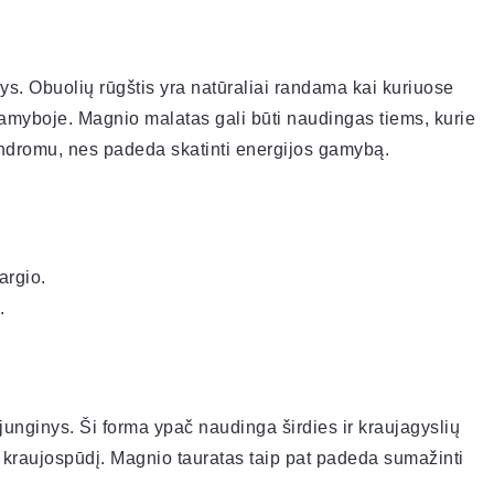
ys. Obuolių rūgštis yra natūraliai randama kai kuriuose
 gamyboje. Magnio malatas gali būti naudingas tiems, kurie
sindromu, nes padeda skatinti energijos gamybą.
argio.
.
junginys. Ši forma ypač naudinga širdies ir kraujagyslių
ir kraujospūdį. Magnio tauratas taip pat padeda sumažinti