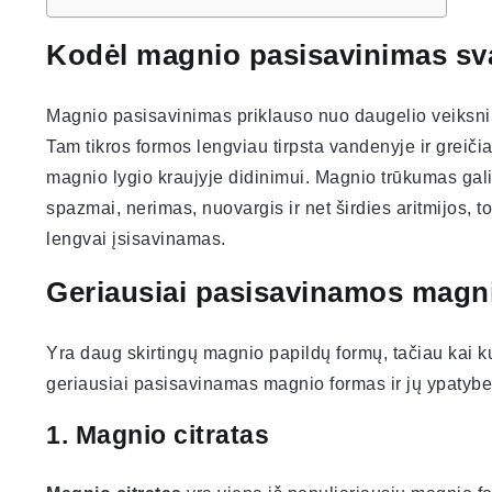
Kodėl magnio pasisavinimas s
Magnio pasisavinimas priklauso nuo daugelio veiksnių,
Tam tikros formos lengviau tirpsta vandenyje ir grei
magnio lygio kraujyje didinimui. Magnio trūkumas gal
spazmai, nerimas, nuovargis ir net širdies aritmijos, 
lengvai įsisavinamas.
Geriausiai pasisavinamos magn
Yra daug skirtingų magnio papildų formų, tačiau kai k
geriausiai pasisavinamas magnio formas ir jų ypatybe
1.
Magnio citratas