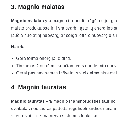
3.
Magnio malatas
Magnio malatas
yra magnio ir obuolių rūgšties jungin
maisto produktuose ir ji yra svarbi ląstelių energijos
jaučia nuolatinį nuovargį ar serga lėtinio nuovargio 
Nauda:
Gera forma energijai didinti.
Tinkamas žmonėms, kenčiantiems nuo lėtinio nuov
Gerai pasisavinamas ir švelnus virškinimo sistemai
4.
Magnio tauratas
Magnio tauratas
yra magnio ir aminorūgšties taurino 
sveikatai, nes tauras padeda reguliuoti širdies ritmą 
streso lygį ir gerina nervų sistemos funkcijas.