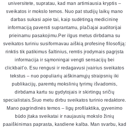
universitete, supratau, kad man artimiausia kryptis –
sveikatos ir mokslo temos. Nuo pat studijų laikų mano
darbas sukasi apie tai, kaip sudėtingą medicininę
informaciją paversti suprantamu, plačiajai auditorijai
prieinamu pasakojimu.Per ilgus metus dirbdama su
sveikatos turiniu susiformavau aiškią profesinę filosofiją:
rinktis tik patikimus šaltinius, remtis įrodymais pagrįsta
informacija ir sąmoningai vengti sensacijų bei
clickbait’o. Esu rengusi ir redagavusi įvairius sveikatos
tekstus – nuo populiarių aiškinamųjų straipsnių iki
publikacijų, paremtų mokslinių tyrimų išvadomis,
dirbdama kartu su gydytojais ir skirtingų sričių
specialistais.Šiuo metu dirbu sveikatos turinio redaktore.
Mano pagrindinės temos – ligų profilaktika, gyvenimo
būdo įtaka sveikatai ir naujausių mokslo žinių
paaiškinimas paprasta, kasdiene kalba. Man svarbu, kad