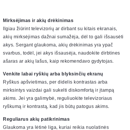
Mirksėjimas ir akių drėkinimas
Ilgiau žiūrint televizorių ar dirbant su kitais ekranais,
akių mirksėjimas dažnai sumažėja, dėl to gali išsausėti
akys. Sergant glaukoma, akių drėkinimas yra ypač
svarbus, todėl, jei akys išsausėja, naudokite dirbtines
ašaras ar akių lašus, kaip rekomendavo gydytojas.
Venkite labai ryškių arba blyksinčių ekranų
Ryškus apšvietimas, per didelis kontrastas arba
mirksintys vaizdai gali sukelti diskomfortą ir įtampą
akims. Jei yra galimybė, reguliuokite televizoriaus
ryškumą ir kontrastą, kad jis būtų patogus akims.
Reguliarus akių patikrinimas
Glaukoma yra lėtinė liga, kuriai reikia nuolatinės