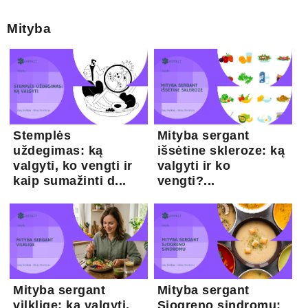
Mityba
Stemplės
Mityba sergant
uždegimas: ką
išsėtine skleroze: ką
valgyti, ko vengti ir
valgyti ir ko
kaip sumažinti d...
vengti?...
Mityba sergant
Mityba sergant
vilklige: ką valgyti,
Sjogreno sindromu: