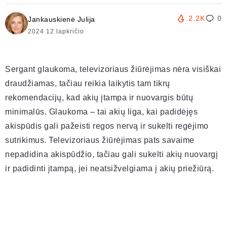
2.2K
0
Jankauskienė Julija
2024 12 lapkričio
Sergant glaukoma, televizoriaus žiūrėjimas nėra visiškai
draudžiamas, tačiau reikia laikytis tam tikrų
rekomendacijų, kad akių įtampa ir nuovargis būtų
minimalūs. Glaukoma – tai akių liga, kai padidėjęs
akispūdis gali pažeisti regos nervą ir sukelti regėjimo
sutrikimus. Televizoriaus žiūrėjimas pats savaime
nepadidina akispūdžio, tačiau gali sukelti akių nuovargį
ir padidinti įtampą, jei neatsižvelgiama į akių priežiūrą.