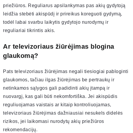
priežiūros. Reguliarus apsilankymas pas akių gydytoją
leidžia stebėti akispūdį ir prireikus koreguoti gydymą,
todėl labai svarbu laikytis gydytojo nurodymų ir
reguliariai tikrintis akis.
Ar televizoriaus žiūrėjimas blogina
glaukomą?
Pats televizoriaus žiūrėjimas negali tiesiogiai pabloginti
glaukomos, tačiau ilgas žiūrėjimas be pertraukų ir
netinkamos sąlygos gali padidinti akių įtampą ir
nuovargį, kas gali būti nekomfortiška. Jei akispūdis
reguliuojamas vaistais ar kitaip kontroliuojamas,
televizoriaus žiūrėjimas dažniausiai nesukels didelės
rizikos, jei laikomasi nurodytų akių priežiūros
rekomendacijų.