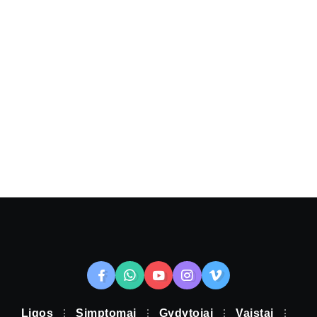
Ligos
Simptomai
Gydytojai
Vaistai