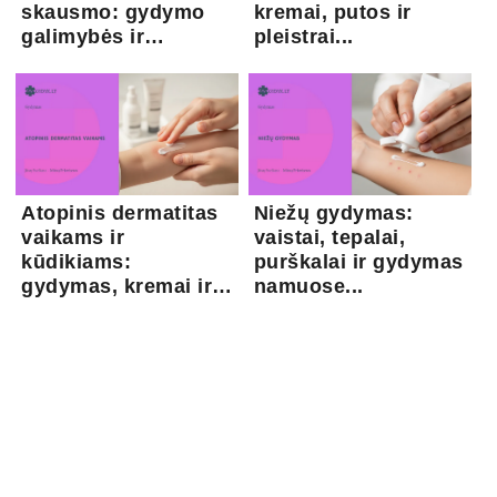
skausmo: gydymo
kremai, putos ir
galimybės ir
pleistrai...
kapsaicina...
Atopinis dermatitas
Niežų gydymas:
vaikams ir
vaistai, tepalai,
kūdikiams:
purškalai ir gydymas
gydymas, kremai ir
namuose...
pri...