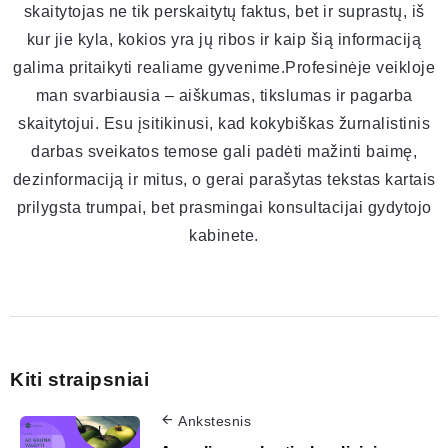
skaitytojas ne tik perskaitytų faktus, bet ir suprastų, iš
kur jie kyla, kokios yra jų ribos ir kaip šią informaciją
galima pritaikyti realiame gyvenime.Profesinėje veikloje
man svarbiausia – aiškumas, tikslumas ir pagarba
skaitytojui. Esu įsitikinusi, kad kokybiškas žurnalistinis
darbas sveikatos temose gali padėti mažinti baimę,
dezinformaciją ir mitus, o gerai parašytas tekstas kartais
prilygsta trumpai, bet prasmingai konsultacijai gydytojo
kabinete.
Kiti straipsniai
Ankstesnis