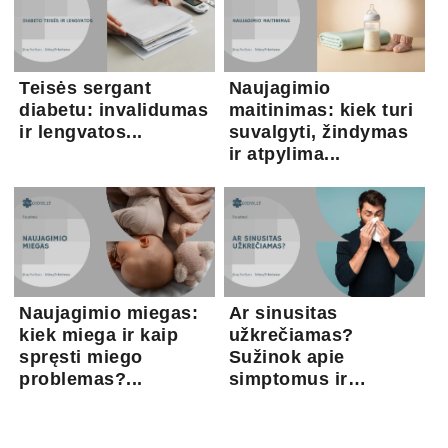
Teisės sergant
Naujagimio
diabetu: invalidumas
maitinimas: kiek turi
ir lengvatos...
suvalgyti, žindymas
ir atpylima...
Naujagimio miegas:
Ar sinusitas
kiek miega ir kaip
užkrečiamas?
spręsti miego
Sužinok apie
problemas?...
simptomus ir
gydymo gal...