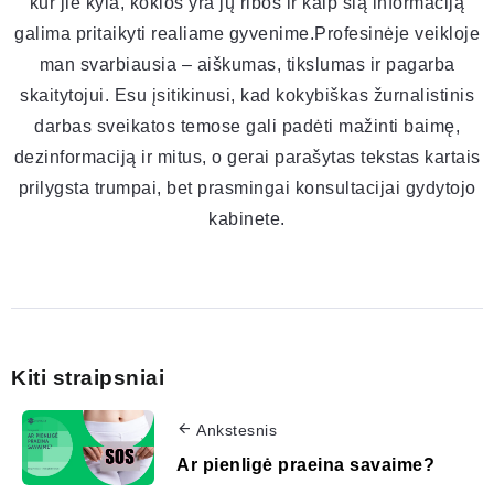
kur jie kyla, kokios yra jų ribos ir kaip šią informaciją
galima pritaikyti realiame gyvenime.Profesinėje veikloje
man svarbiausia – aiškumas, tikslumas ir pagarba
skaitytojui. Esu įsitikinusi, kad kokybiškas žurnalistinis
darbas sveikatos temose gali padėti mažinti baimę,
dezinformaciją ir mitus, o gerai parašytas tekstas kartais
prilygsta trumpai, bet prasmingai konsultacijai gydytojo
kabinete.
Kiti straipsniai
Ankstesnis
Ar pienligė praeina savaime?