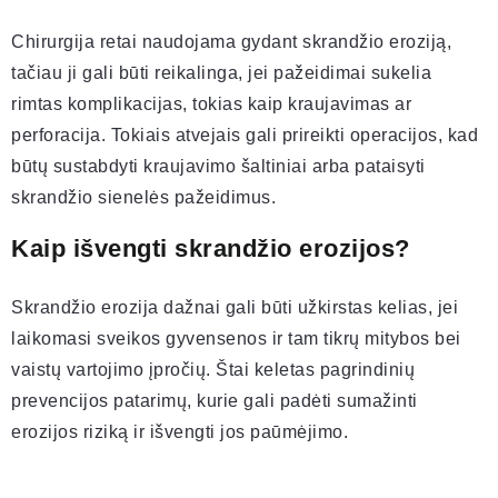
Chirurgija retai naudojama gydant skrandžio eroziją,
tačiau ji gali būti reikalinga, jei pažeidimai sukelia
rimtas komplikacijas, tokias kaip kraujavimas ar
perforacija. Tokiais atvejais gali prireikti operacijos, kad
būtų sustabdyti kraujavimo šaltiniai arba pataisyti
skrandžio sienelės pažeidimus.
Kaip išvengti skrandžio erozijos?
Skrandžio erozija dažnai gali būti užkirstas kelias, jei
laikomasi sveikos gyvensenos ir tam tikrų mitybos bei
vaistų vartojimo įpročių. Štai keletas pagrindinių
prevencijos patarimų, kurie gali padėti sumažinti
erozijos riziką ir išvengti jos paūmėjimo.