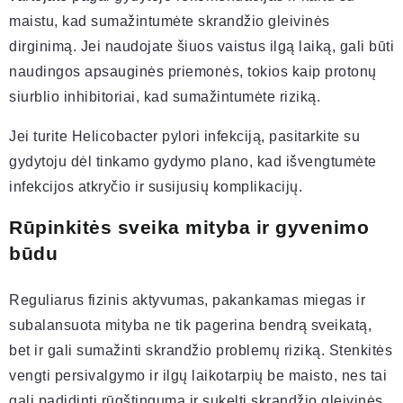
maistu, kad sumažintumėte skrandžio gleivinės
dirginimą. Jei naudojate šiuos vaistus ilgą laiką, gali būti
naudingos apsauginės priemonės, tokios kaip protonų
siurblio inhibitoriai, kad sumažintumėte riziką.
Jei turite Helicobacter pylori infekciją, pasitarkite su
gydytoju dėl tinkamo gydymo plano, kad išvengtumėte
infekcijos atkryčio ir susijusių komplikacijų.
Rūpinkitės sveika mityba ir gyvenimo
būdu
Reguliarus fizinis aktyvumas, pakankamas miegas ir
subalansuota mityba ne tik pagerina bendrą sveikatą,
bet ir gali sumažinti skrandžio problemų riziką. Stenkitės
vengti persivalgymo ir ilgų laikotarpių be maisto, nes tai
gali padidinti rūgštingumą ir sukelti skrandžio gleivinės