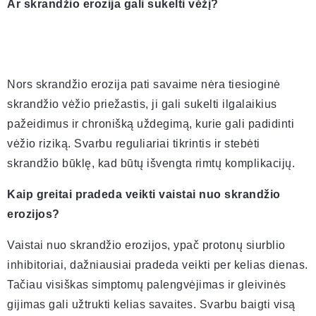
Ar skrandžio erozija gali sukelti vėžį?
Nors skrandžio erozija pati savaime nėra tiesioginė
skrandžio vėžio priežastis, ji gali sukelti ilgalaikius
pažeidimus ir chronišką uždegimą, kurie gali padidinti
vėžio riziką. Svarbu reguliariai tikrintis ir stebėti
skrandžio būklę, kad būtų išvengta rimtų komplikacijų.
Kaip greitai pradeda veikti vaistai nuo skrandžio
erozijos?
Vaistai nuo skrandžio erozijos, ypač protonų siurblio
inhibitoriai, dažniausiai pradeda veikti per kelias dienas.
Tačiau visiškas simptomų palengvėjimas ir gleivinės
gijimas gali užtrukti kelias savaites. Svarbu baigti visą