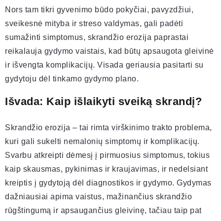
Nors tam tikri gyvenimo būdo pokyčiai, pavyzdžiui,
sveikesnė mityba ir streso valdymas, gali padėti
sumažinti simptomus, skrandžio erozija paprastai
reikalauja gydymo vaistais, kad būtų apsaugota gleivinė
ir išvengta komplikacijų. Visada geriausia pasitarti su
gydytoju dėl tinkamo gydymo plano.
Išvada: Kaip išlaikyti sveiką skrandį?
Skrandžio erozija – tai rimta virškinimo trakto problema,
kuri gali sukelti nemalonių simptomų ir komplikacijų.
Svarbu atkreipti dėmesį į pirmuosius simptomus, tokius
kaip skausmas, pykinimas ir kraujavimas, ir nedelsiant
kreiptis į gydytoją dėl diagnostikos ir gydymo. Gydymas
dažniausiai apima vaistus, mažinančius skrandžio
rūgštingumą ir apsaugančius gleivinę, tačiau taip pat