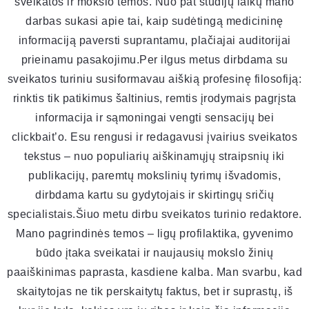
sveikatos ir mokslo temos. Nuo pat studijų laikų mano
darbas sukasi apie tai, kaip sudėtingą medicininę
informaciją paversti suprantamu, plačiajai auditorijai
prieinamu pasakojimu.Per ilgus metus dirbdama su
sveikatos turiniu susiformavau aiškią profesinę filosofiją:
rinktis tik patikimus šaltinius, remtis įrodymais pagrįsta
informacija ir sąmoningai vengti sensacijų bei
clickbait’o. Esu rengusi ir redagavusi įvairius sveikatos
tekstus – nuo populiarių aiškinamųjų straipsnių iki
publikacijų, paremtų mokslinių tyrimų išvadomis,
dirbdama kartu su gydytojais ir skirtingų sričių
specialistais.Šiuo metu dirbu sveikatos turinio redaktore.
Mano pagrindinės temos – ligų profilaktika, gyvenimo
būdo įtaka sveikatai ir naujausių mokslo žinių
paaiškinimas paprasta, kasdiene kalba. Man svarbu, kad
skaitytojas ne tik perskaitytų faktus, bet ir suprastų, iš