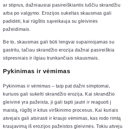
ar stiprus, dažniausiai pasireiškiantis tuščiu skrandžiu
arba po valgymo. Erozijos sukeltas skausmas gali
padidėti, kai rūgštis sąveikauja su gleivinės
pažeidimais.
Be to, skausmas gali būti lengvai supainiojamas su
gastritu, tačiau skrandžio erozija dažnai pasireiškia
stipresniais ir ilgiau trunkančiais skausmais.
Pykinimas ir vėmimas
Pykinimas ir vėmimas – taip pat dažni simptomai,
kuriuos gali sukelti skrandžio erozija. Kai skrandžio
gleivinė yra pažeista, ji gali tapti jautri ir reaguoti į
maistą, rūgštį ir kitus virškinimo procesus. Kai kuriais
atvejais gali atsirasti ir kraujo vėmimas, kas rodo rimtą
kraujavimą iš erozijos pažeistos gleivinės. Tokiu atveju