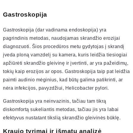
Gastroskopija
Gastroskopija (dar vadinama endoskopija) yra
pagrindinis metodas, naudojamas skrandžio erozijai
diagnozuoti. Šios procedūros metu gydytojas į skrandį
įveda ploną vamzdelį su kamera, kuris leidžia tiesiogiai
apžiūrėti skrandžio gleivinę ir įvertinti, ar yra pažeidimų,
tokių kaip erozijos ar opos. Gastroskopija taip pat leidžia
paimti audinio mėginius, kad būtų galima patikrinti, ar
nėra infekcijos, pavyzdžiui, Helicobacter pylori.
Gastroskopija yra neinvazinis, tačiau tam tikrą
diskomfortą sukeliantis metodas, tačiau jis yra labai
efektyvus nustatant tikslią skrandžio gleivinės būklę.
Kraujo tyrimai ir išmatų analizė