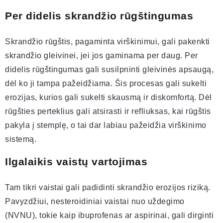
Per didelis skrandžio rūgštingumas
Skrandžio rūgštis, pagaminta virškinimui, gali pakenkti
skrandžio gleivinei, jei jos gaminama per daug. Per
didelis rūgštingumas gali susilpninti gleivinės apsaugą,
dėl ko ji tampa pažeidžiama. Šis procesas gali sukelti
erozijas, kurios gali sukelti skausmą ir diskomfortą. Dėl
rūgšties perteklius gali atsirasti ir refliuksas, kai rūgštis
pakyla į stemplę, o tai dar labiau pažeidžia virškinimo
sistemą.
Ilgalaikis vaistų vartojimas
Tam tikri vaistai gali padidinti skrandžio erozijos riziką.
Pavyzdžiui, nesteroidiniai vaistai nuo uždegimo
(NVNU), tokie kaip ibuprofenas ar aspirinai, gali dirginti