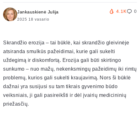
4.1K
0
Jankauskienė Julija
2025 18 vasario
Skrandžio erozija – tai būklė, kai skrandžio gleivinėje
atsiranda smulkūs pažeidimai, kurie gali sukelti
uždegimą ir diskomfortą. Erozija gali būti skirtingo
sunkumo – nuo mažų, nekenksmingų pažeidimų iki rimtų
problemų, kurios gali sukelti kraujavimą. Nors ši būklė
dažnai yra susijusi su tam tikrais gyvenimo būdo
veiksniais, ji gali pasireikšti ir dėl įvairių medicininių
priežasčių.