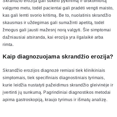
Skrandžio erozija gali sukelti pykinimą ir diskomfortą
valgymo metu, todėl pacientai gali pradėti vengti maisto,
kas gali lemti svorio kritimą. Be to, nuolatinis skrandžio
skausmas ir uždegimas gali sumažinti apetitą, todėl
žmogus gali jausti mažesnį norą valgyti. Šie simptomai
dažniausiai atsiranda, kai erozija yra ilgalaikė arba
rimta.
Kaip diagnozuojama skrandžio erozija?
Skrandžio erozijos diagnozė remiasi tiek klinikiniais
simptomais, tiek specifiniais diagnostiniais tyrimais,
kurie leidžia nustatyti pažeidimus skrandžio gleivinėje ir
įvertinti jų sunkumą. Pagrindiniai diagnostikos metodai
apima gastroskopiją, kraujo tyrimus ir išmatų analizę.