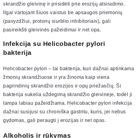
skrandžio gleivinę ir prisidėti prie erozijų atsiradimo.
Ilgai vartojant šiuos vaistus be apsaugos priemonių
(pavyzdžiui, protonų siurblio inhibitoriais), gali
pasireikšti gleivinės pažeidimai ir net opa.
Infekcija su Helicobacter pylori
bakterija
Helicobacter pylori – tai bakterija, kuri dažnai aptinkama
žmonių skrandžiuose ir yra žinoma kaip viena
pagrindinių skrandžio erozijos ir opų priežasčių. Ši
bakterija sukelia uždegimą skrandžio gleivinėje, todėl ji
tampa labiau pažeidžiama. Helicobacter pylori infekcija
dažnai susijusi su chroniška gastritu, kuris, jei nebus
gydomas, gali peraugti į erozijas ir net opas.
Alkoholis ir rūkymas