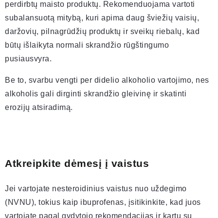
perdirbtų maisto produktų. Rekomenduojama vartoti
subalansuotą mitybą, kuri apima daug šviežių vaisių,
daržovių, pilnagrūdžių produktų ir sveikų riebalų, kad
būtų išlaikyta normali skrandžio rūgštingumo
pusiausvyra.
Be to, svarbu vengti per didelio alkoholio vartojimo, nes
alkoholis gali dirginti skrandžio gleivinę ir skatinti
erozijų atsiradimą.
Atkreipkite dėmesį į vaistus
Jei vartojate nesteroidinius vaistus nuo uždegimo
(NVNU), tokius kaip ibuprofenas, įsitikinkite, kad juos
vartojate pagal gydytojo rekomendacijas ir kartu su