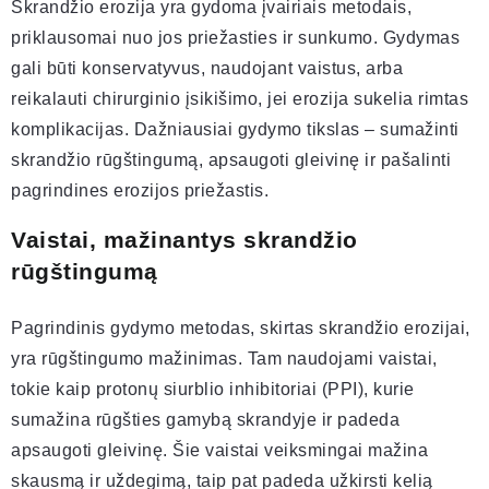
Skrandžio erozija yra gydoma įvairiais metodais,
priklausomai nuo jos priežasties ir sunkumo. Gydymas
gali būti konservatyvus, naudojant vaistus, arba
reikalauti chirurginio įsikišimo, jei erozija sukelia rimtas
komplikacijas. Dažniausiai gydymo tikslas – sumažinti
skrandžio rūgštingumą, apsaugoti gleivinę ir pašalinti
pagrindines erozijos priežastis.
Vaistai, mažinantys skrandžio
rūgštingumą
Pagrindinis gydymo metodas, skirtas skrandžio erozijai,
yra rūgštingumo mažinimas. Tam naudojami vaistai,
tokie kaip protonų siurblio inhibitoriai (PPI), kurie
sumažina rūgšties gamybą skrandyje ir padeda
apsaugoti gleivinę. Šie vaistai veiksmingai mažina
skausmą ir uždegimą, taip pat padeda užkirsti kelią