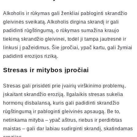
Alkoholis ir rūkymas gali ženkliai pabloginti skrandžio
gleivinės sveikatą. Alkoholis dirgina skrandį ir gali
padidinti rūgštingumą, o rūkymas sumažina kraujo
tiekimą skrandžio gleivinei, todėl ji tampa jautresnė ir
linkusi į pažeidimus. Šie įpročiai, ypač kartu, gali žymiai
padidinti erozijos riziką.
Stresas ir mitybos įpročiai
Stresas gali prisidėti prie įvairių virškinimo problemų,
įskaitant skrandžio eroziją. Ilgalaikis stresas sukelia
hormonų disbalansą, kuris gali padidinti skrandžio
rūgštingumą ir pabloginti gleivinės apsaugą. Be to,
netinkama mityba – ypač aštrus, riebus ir perdirbtas
maistas – gali dar labiau sudirginti skrandį, skatindamas