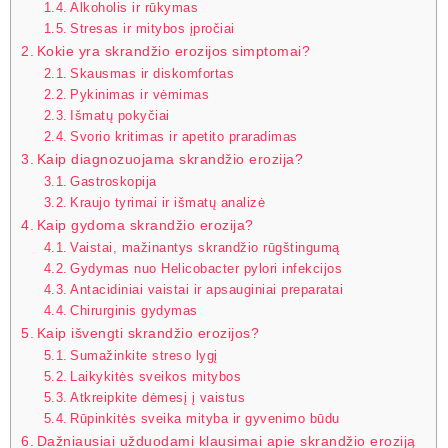
Alkoholis ir rūkymas
Stresas ir mitybos įpročiai
Kokie yra skrandžio erozijos simptomai?
Skausmas ir diskomfortas
Pykinimas ir vėmimas
Išmatų pokyčiai
Svorio kritimas ir apetito praradimas
Kaip diagnozuojama skrandžio erozija?
Gastroskopija
Kraujo tyrimai ir išmatų analizė
Kaip gydoma skrandžio erozija?
Vaistai, mažinantys skrandžio rūgštingumą
Gydymas nuo Helicobacter pylori infekcijos
Antacidiniai vaistai ir apsauginiai preparatai
Chirurginis gydymas
Kaip išvengti skrandžio erozijos?
Sumažinkite streso lygį
Laikykitės sveikos mitybos
Atkreipkite dėmesį į vaistus
Rūpinkitės sveika mityba ir gyvenimo būdu
Dažniausiai užduodami klausimai apie skrandžio eroziją