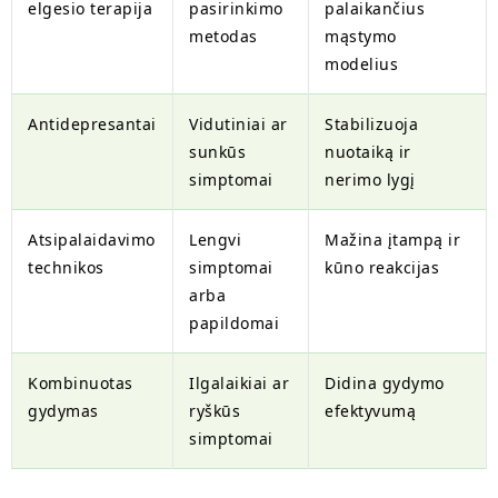
elgesio terapija
pasirinkimo
palaikančius
metodas
mąstymo
modelius
Antidepresantai
Vidutiniai ar
Stabilizuoja
sunkūs
nuotaiką ir
simptomai
nerimo lygį
Atsipalaidavimo
Lengvi
Mažina įtampą ir
technikos
simptomai
kūno reakcijas
arba
papildomai
Kombinuotas
Ilgalaikiai ar
Didina gydymo
gydymas
ryškūs
efektyvumą
simptomai