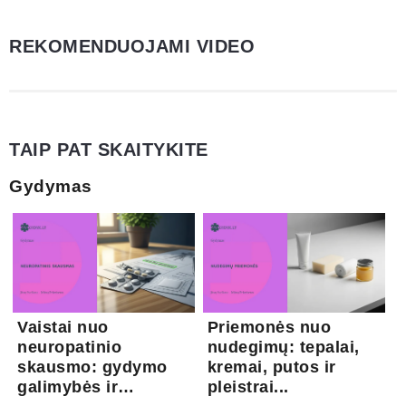
REKOMENDUOJAMI VIDEO
TAIP PAT SKAITYKITE
Gydymas
Vaistai nuo
Priemonės nuo
neuropatinio
nudegimų: tepalai,
skausmo: gydymo
kremai, putos ir
galimybės ir
pleistrai...