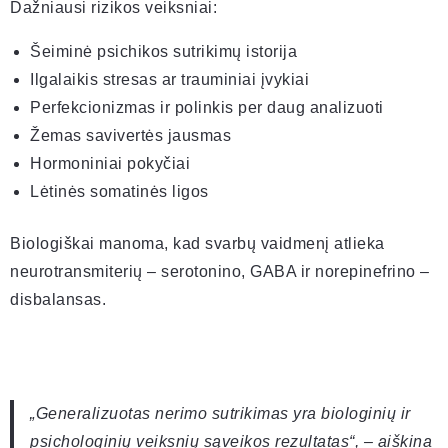
Dažniausi rizikos veiksniai:
Šeiminė psichikos sutrikimų istorija
Ilgalaikis stresas ar trauminiai įvykiai
Perfekcionizmas ir polinkis per daug analizuoti
Žemas savivertės jausmas
Hormoniniai pokyčiai
Lėtinės somatinės ligos
Biologiškai manoma, kad svarbų vaidmenį atlieka
neurotransmiterių – serotonino, GABA ir norepinefrino –
disbalansas.
„Generalizuotas nerimo sutrikimas yra biologinių ir
psichologinių veiksnių sąveikos rezultatas“, – aiškina