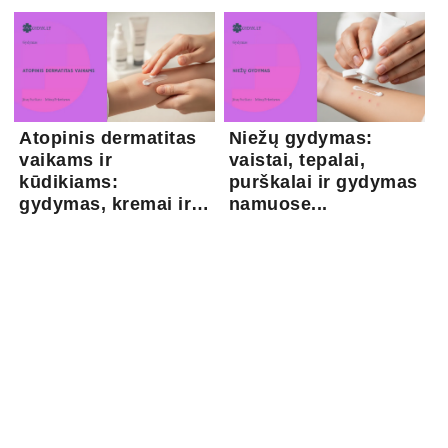
kapsaicina...
Atopinis dermatitas
Niežų gydymas:
vaikams ir
vaistai, tepalai,
kūdikiams:
purškalai ir gydymas
gydymas, kremai ir
namuose...
pri...