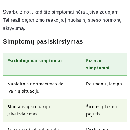
Svarbu žinoti, kad šie simptomai nėra „įsivaizduojami“.
Tai reali organizmo reakcija į nuolatinį streso hormonų
aktyvumą.
Simptomų pasiskirstymas
Psichologiniai simptomai
Fiziniai
simptomai
Nuolatinis nerimavimas dėl
Raumenų įtampa
įvairių situacijų
Blogiausių scenarijų
Širdies plakimo
įsivaizdavimas
pojūtis
Sunku kontroliuoti mintis
Virškinimo