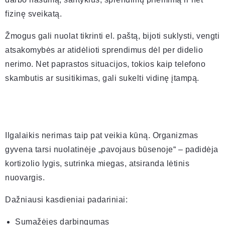
fizinę sveikatą.
Žmogus gali nuolat tikrinti el. paštą, bijoti suklysti, vengti
atsakomybės ar atidėlioti sprendimus dėl per didelio
nerimo. Net paprastos situacijos, tokios kaip telefono
skambutis ar susitikimas, gali sukelti vidinę įtampą.
Ilgalaikis nerimas taip pat veikia kūną. Organizmas
gyvena tarsi nuolatinėje „pavojaus būsenoje“ – padidėja
kortizolio lygis, sutrinka miegas, atsiranda lėtinis
nuovargis.
Dažniausi kasdieniai padariniai:
Sumažėjęs darbingumas