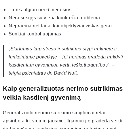
Trunka ilgiau nei 6 mėnesius
Nėra susijęs su viena konkrečia problema
Nepraeina net tada, kai objektyviai viskas gerai
Sunkiai kontroliuojamas
„Skirtumas tarp streso ir sutrikimo slypi trukmėje ir
funkciniame poveikyje – jei nerimas pradeda trukdyti
kasdieniam gyvenimui, verta ieškoti pagalbos“, –
teigia psichiatras dr. David Nutt.
Kaip generalizuotas nerimo sutrikimas
veikia kasdienį gyvenimą
Generalizuoto nerimo sutrikimo simptomai retai
apsiriboja tik vidiniu jausmu. Ilgainiui jie pradeda veikti
darbo našumą, santykius, sprendimų priėmimą ir net