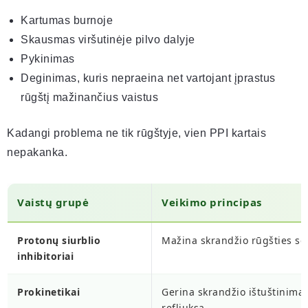
Kartumas burnoje
Skausmas viršutinėje pilvo dalyje
Pykinimas
Deginimas, kuris nepraeina net vartojant įprastus
rūgštį mažinančius vaistus
Kadangi problema ne tik rūgštyje, vien PPI kartais
nepakanka.
Vaistų grupė
Veikimo principas
Protonų siurblio
Mažina skrandžio rūgšties se
inhibitoriai
Prokinetikai
Gerina skrandžio ištuštinimą 
refliuksą