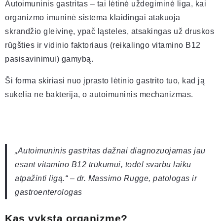
Autoimuninis gastritas – tai lėtinė uždegiminė liga, kai
organizmo imuninė sistema klaidingai atakuoja
skrandžio gleivinę, ypač ląsteles, atsakingas už druskos
rūgšties ir vidinio faktoriaus (reikalingo vitamino B12
pasisavinimui) gamybą.
Ši forma skiriasi nuo įprasto lėtinio gastrito tuo, kad ją
sukelia ne bakterija, o autoimuninis mechanizmas.
„Autoimuninis gastritas dažnai diagnozuojamas jau
esant vitamino B12 trūkumui, todėl svarbu laiku
atpažinti ligą.“ – dr. Massimo Rugge, patologas ir
gastroenterologas
Kas vyksta organizme?