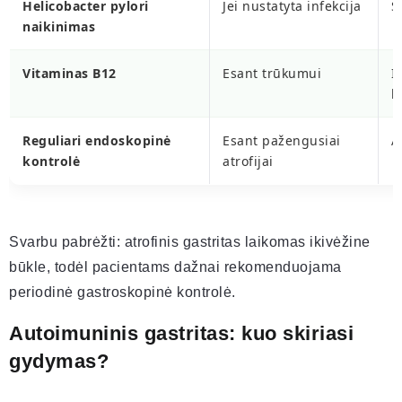
Helicobacter pylori
Jei nustatyta infekcija
S
naikinimas
Vitaminas B12
Esant trūkumui
I
k
Reguliari endoskopinė
Esant pažengusiai
A
kontrolė
atrofijai
Svarbu pabrėžti: atrofinis gastritas laikomas ikivėžine
būkle, todėl pacientams dažnai rekomenduojama
periodinė gastroskopinė kontrolė.
Autoimuninis gastritas: kuo skiriasi
gydymas?