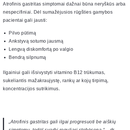
Atrofinis gastritas simptomai dažnai būna neryškūs arba
nespecifiniai. Dėl sumažėjusios rūgšties gamybos
pacientai gali jausti:
Pilvo pūtimą
Ankstyvą sotumo jausmą
Lengvą diskomfortą po valgio
Bendrą silpnumą
Ilgainiui gali išsivystyti vitamino B12 trūkumas,
sukeliantis mažakraujystę, rankų ar kojų tirpimą,
koncentracijos sutrikimus.
„Atrofinis gastritas gali ilgai progresuoti be aiškių
simptomų, todėl svarbi reguliari stebėsena.“ – dr.