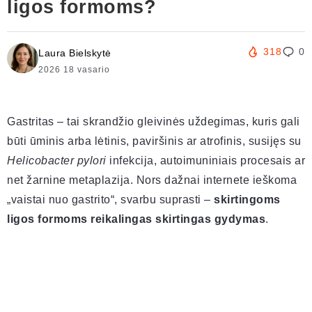
ligos formoms?
318
0
Laura Bielskytė
2026 18 vasario
Gastritas – tai skrandžio gleivinės uždegimas, kuris gali
būti ūminis arba lėtinis, paviršinis ar atrofinis, susijęs su
Helicobacter pylori
infekcija, autoimuniniais procesais ar
net žarnine metaplazija. Nors dažnai internete ieškoma
„vaistai nuo gastrito“, svarbu suprasti –
skirtingoms
ligos formoms reikalingas skirtingas gydymas
.