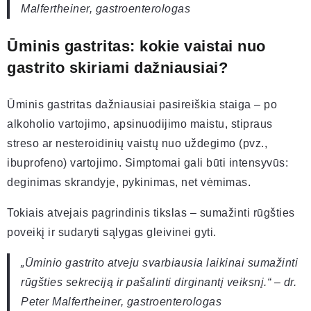
Malfertheiner, gastroenterologas
Ūminis gastritas: kokie vaistai nuo
gastrito skiriami dažniausiai?
Ūminis gastritas dažniausiai pasireiškia staiga – po
alkoholio vartojimo, apsinuodijimo maistu, stipraus
streso ar nesteroidinių vaistų nuo uždegimo (pvz.,
ibuprofeno) vartojimo. Simptomai gali būti intensyvūs:
deginimas skrandyje, pykinimas, net vėmimas.
Tokiais atvejais pagrindinis tikslas – sumažinti rūgšties
poveikį ir sudaryti sąlygas gleivinei gyti.
„Ūminio gastrito atveju svarbiausia laikinai sumažinti
rūgšties sekreciją ir pašalinti dirginantį veiksnį.“ – dr.
Peter Malfertheiner, gastroenterologas