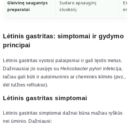
Gleivinę saugantys
Sudaro apsauginį
Esa
preparatai
sluoksnį
ero
Lėtinis gastritas: simptomai ir gydymo
principai
Lėtinis gastritas vystosi palaipsniui ir gali tęstis metus.
Dažniausiai jis susijęs su
Helicobacter pylori
infekcija,
tačiau gali būti ir autoimuninis ar cheminės kilmės (pvz.,
dėl tulžies refliukso).
Lėtinis gastritas simptomai
Lėtinis gastritas simptomai dažnai būna mažiau ryškūs
nei ūminio. Dažniausi: