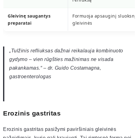
Gleivinę saugantys
Formuoja apsauginį sluoksnį 
preparatai
gleivinės
„Tulžinis refliuksas dažnai reikalauja kombinuoto
gydymo – vien rūgšties mažinimas ne visada
pakankamas.“ – dr. Guido Costamagna,
gastroenterologas
Erozinis gastritas
Erozinis gastritas pasižymi paviršiniais gleivinės
pažeidimais, kurie gali kraujuoti. Tai rimtesnė forma nei