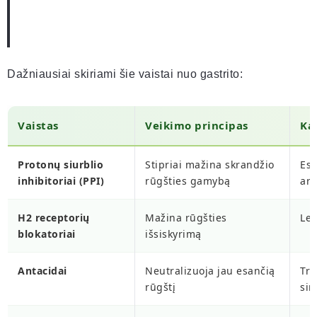
Dažniausiai skiriami šie vaistai nuo gastrito:
Vaistas
Veikimo principas
Ka
Protonų siurblio
Stipriai mažina skrandžio
Esa
inhibitoriai (PPI)
rūgšties gamybą
ar 
H2 receptorių
Mažina rūgšties
Len
blokatoriai
išsiskyrimą
Antacidai
Neutralizuoja jau esančią
Tr
rūgštį
si