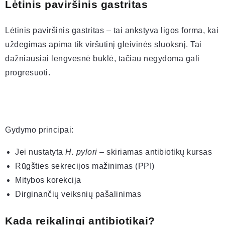
Lėtinis paviršinis gastritas
Lėtinis paviršinis gastritas – tai ankstyva ligos forma, kai
uždegimas apima tik viršutinį gleivinės sluoksnį. Tai
dažniausiai lengvesnė būklė, tačiau negydoma gali
progresuoti.
Gydymo principai:
Jei nustatyta
H. pylori
– skiriamas antibiotikų kursas
Rūgšties sekrecijos mažinimas (PPI)
Mitybos korekcija
Dirginančių veiksnių pašalinimas
Kada reikalingi antibiotikai?