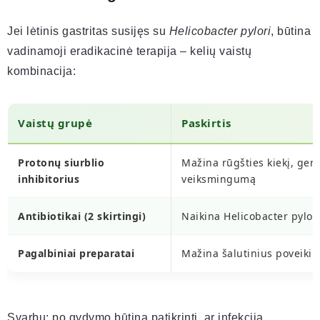
Jei lėtinis gastritas susijęs su
Helicobacter pylori
, būtina
vadinamoji eradikacinė terapija – kelių vaistų
kombinacija:
Vaistų grupė
Paskirtis
Protonų siurblio
Mažina rūgšties kiekį, geri
inhibitorius
veiksmingumą
Antibiotikai (2 skirtingi)
Naikina Helicobacter pylor
Pagalbiniai preparatai
Mažina šalutinius poveikiu
Svarbu: po gydymo būtina patikrinti, ar infekcija