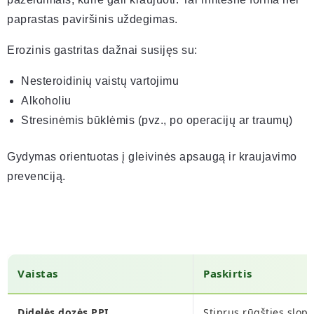
paprastas paviršinis uždegimas.
Erozinis gastritas dažnai susijęs su:
Nesteroidinių vaistų vartojimu
Alkoholiu
Stresinėmis būklėmis (pvz., po operacijų ar traumų)
Gydymas orientuotas į gleivinės apsaugą ir kraujavimo
prevenciją.
Vaistas
Paskirtis
Didelės dozės PPI
Stiprus rūgšties slop