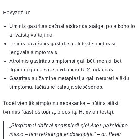
Pavyzdžiui:
Ūminis gastritas dažnai atsiranda staiga, po alkoholio
ar vaistų vartojimo.
Lėtinis paviršinis gastritas gali tęstis metus su
lengvais simptomais.
Atrofinis gastritas simptomai gali būti menki, bet
ilgainiui gali atsirasti vitamino B12 trūkumas.
Gastritas su žarnine metaplazija gali neturėti aiškių
simptomų, tačiau reikalauja stebėsenos.
Todėl vien tik simptomų nepakanka – būtina atlikti
tyrimus (gastroskopiją, biopsiją, H. pylori testą).
„Simptomai dažnai neatspindi gleivinės pažeidimo
masto – tam reikalinga endoskopija.“ – dr. Peter