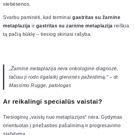
stebėsenos.
Svarbu paminėti, kad terminai
gastritas su žarnine
metaplazija
ir
gastritas su zarnine metaplazija
reiškia
tą pačią būklę – tiesiog skiriasi rašyba.
„Žarninė metaplazija nėra onkologinė diagnozė,
tačiau ji rodo ilgalaikį gleivinės pažeidimą.“ – dr.
Massimo Rugge, patologas
Ar reikalingi specialūs vaistai?
Tiesioginių „vaistų nuo metaplazijos“ nėra. Gydymas
orientuotas į priežasties pašalinimą ir progresavimo
stabdymą.