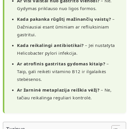
Ar visi vaistai nuo gastrito vienodi?
– Ne.
Gydymas priklauso nuo ligos formos.
Kada pakanka rūgštį mažinančių vaistų?
–
Dažniausiai esant ūminiam ar refliuksiniam
gastritui.
Kada reikalingi antibiotikai?
– Jei nustatyta
Helicobacter pylori infekcija.
Ar atrofinis gastritas gydomas kitaip?
–
Taip, gali reikėti vitamino B12 ir ilgalaikės
stebėsenos.
Ar žarninė metaplazija reiškia vėžį?
– Ne,
tačiau reikalinga reguliari kontrolė.