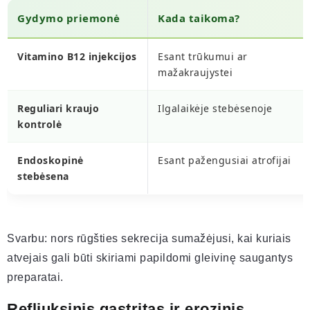
Gydymo priemonė
Kada taikoma?
Vitamino B12 injekcijos
Esant trūkumui ar
mažakraujystei
Reguliari kraujo
Ilgalaikėje stebėsenoje
kontrolė
Endoskopinė
Esant pažengusiai atrofijai
stebėsena
Svarbu: nors rūgšties sekrecija sumažėjusi, kai kuriais
atvejais gali būti skiriami papildomi gleivinę saugantys
preparatai.
Refliuksinis gastritas ir erozinis