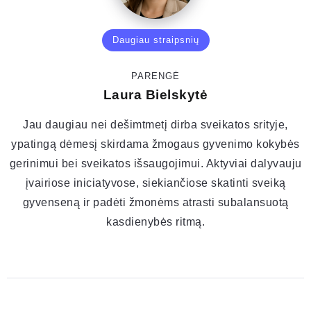
Daugiau straipsnių
PARENGĖ
Laura Bielskytė
Jau daugiau nei dešimtmetį dirba sveikatos srityje,
ypatingą dėmesį skirdama žmogaus gyvenimo kokybės
gerinimui bei sveikatos išsaugojimui. Aktyviai dalyvauju
įvairiose iniciatyvose, siekiančiose skatinti sveiką
gyvenseną ir padėti žmonėms atrasti subalansuotą
kasdienybės ritmą.