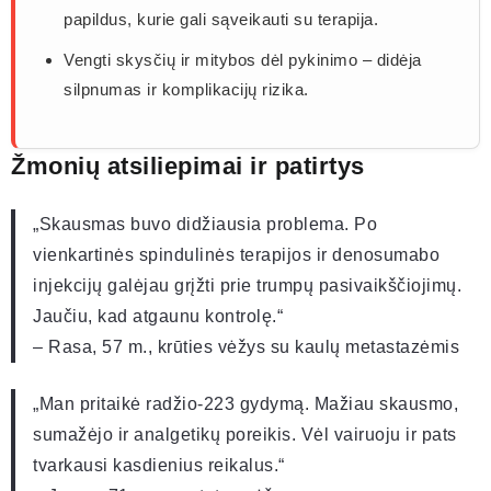
papildus, kurie gali sąveikauti su terapija.
Vengti skysčių ir mitybos dėl pykinimo – didėja
silpnumas ir komplikacijų rizika.
Žmonių atsiliepimai ir patirtys
„Skausmas buvo didžiausia problema. Po
vienkartinės spindulinės terapijos ir denosumabo
injekcijų galėjau grįžti prie trumpų pasivaikščiojimų.
Jaučiu, kad atgaunu kontrolę.“
– Rasa, 57 m., krūties vėžys su kaulų metastazėmis
„Man pritaikė radžio-223 gydymą. Mažiau skausmo,
sumažėjo ir analgetikų poreikis. Vėl vairuoju ir pats
tvarkausi kasdienius reikalus.“