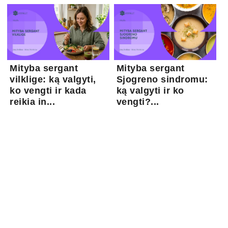
Mityba sergant
Mityba sergant
vilklige: ką valgyti,
Sjogreno sindromu:
ko vengti ir kada
ką valgyti ir ko
reikia in...
vengti?...