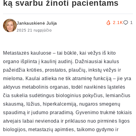
ką svarbu žinoti pacientams
2.1K
1
Jankauskienė Julija
2025 21 rugpjūčio
Metastazės kauluose – tai būklė, kai vėžys iš kito
organo išplinta į kaulinį audinį. Dažniausiai kaulus
pažeidžia krūties, prostatos, plaučių, inkstų vėžys ir
mieloma. Kaulai atlieka ne tik atraminę funkciją – jie yra
aktyvus metabolinis organas, todėl navikinės ląstelės
čia sukelia sudėtingus biologinius pokyčius, lemiančius
skausmą, lūžius, hiperkalcemiją, nugaros smegenų
spaudimą ir judumo praradimą. Gyvenimo trukmė tokiais
atvejais labai nevienoda ir priklauso nuo pirminės ligos
biologijos, metastazių apimties, taikomo gydymo ir