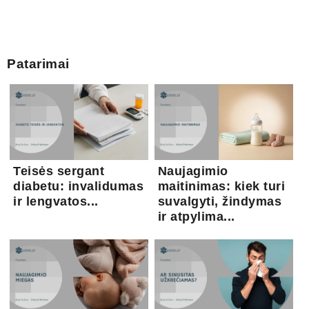
Patarimai
Teisės sergant
Naujagimio
diabetu: invalidumas
maitinimas: kiek turi
ir lengvatos...
suvalgyti, žindymas
ir atpylima...