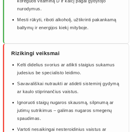
koreguoti vitaminą D ir kalcį pagal gydytojo
nurodymus.
Mesti rūkyti, riboti alkoholį, užtikrinti pakankamą
baltymų ir energijos kiekį mityboje.
Rizikingi veiksmai
Kelti didelius svorius ar atlikti staigius sukamus
judesius be specialisto leidimo.
Savavališkai nutraukti ar atidėti sisteminį gydymą
ar kaulo stiprinančius vaistus.
Ignoruoti staigų nugaros skausmą, silpnumą ar
jutimų sutrikimus – galimas nugaros smegenų
spaudimas.
Vartoti nesaikingai nesteroidinius vaistus ar