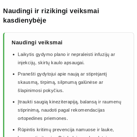
Naudingi ir rizikingi veiksmai
kasdienybėje
Naudingi veiksmai
Laikytis gydymo plano ir nepraleisti infuzijų ar
injekcijų, skirtų kaulo apsaugai.
Pranešti gydytojui apie naują ar stiprėjantį
skausmą, tirpimą, silpnumą galūnėse ar
šlapinimosi pokyčius.
Įtraukti saugią kineziterapiją, balansą ir raumenų
stiprinimą, naudoti pagal rekomendacijas
ortopedines priemones.
Rūpintis kritimų prevencija namuose ir lauke,