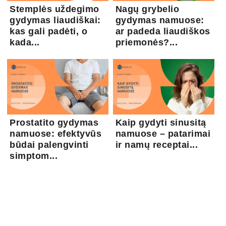
Stemplės uždegimo
Nagų grybelio
gydymas liaudiškai:
gydymas namuose:
kas gali padėti, o
ar padeda liaudiškos
kada...
priemonės?...
Prostatito gydymas
Kaip gydyti sinusitą
namuose: efektyvūs
namuose – patarimai
būdai palengvinti
ir namų receptai...
simptom...