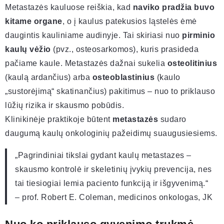
Metastazės kauluose reiškia, kad
naviko pradžia buvo
kitame organe
, o į kaulus patekusios ląstelės ėmė
daugintis kauliniame audinyje. Tai skiriasi nuo
pirminio
kaulų vėžio
(pvz., osteosarkomos), kuris prasideda
pačiame kaule. Metastazės dažnai sukelia
osteolitinius
(kaulą ardančius) arba
osteoblastinius
(kaulo
„sustorėjimą“ skatinančius) pakitimus – nuo to priklauso
lūžių rizika ir skausmo pobūdis.
Klinikinėje praktikoje būtent
metastazės
sudaro
daugumą kaulų onkologinių pažeidimų suaugusiesiems.
„Pagrindiniai tikslai gydant kaulų metastazes –
skausmo kontrolė ir skeletinių įvykių prevencija, nes
tai tiesiogiai lemia paciento funkciją ir išgyvenimą.“
– prof. Robert E. Coleman, medicinos onkologas, JK