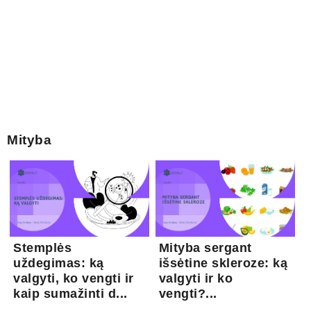
Mityba
Stemplės
Mityba sergant
uždegimas: ką
išsėtine skleroze: ką
valgyti, ko vengti ir
valgyti ir ko
kaip sumažinti d...
vengti?...