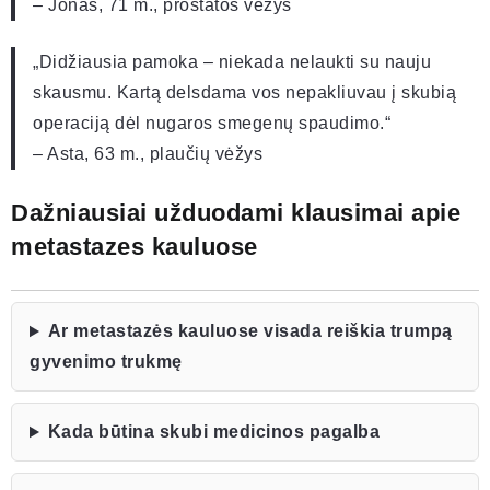
– Jonas, 71 m., prostatos vėžys
„Didžiausia pamoka – niekada nelaukti su nauju
skausmu. Kartą delsdama vos nepakliuvau į skubią
operaciją dėl nugaros smegenų spaudimo.“
– Asta, 63 m., plaučių vėžys
Dažniausiai užduodami klausimai apie
metastazes kauluose
Ar metastazės kauluose visada reiškia trumpą
gyvenimo trukmę
Kada būtina skubi medicinos pagalba