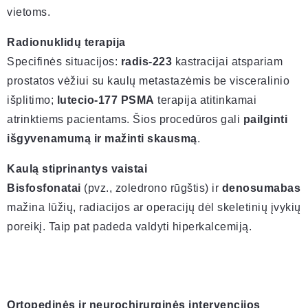
vietoms.
Radionuklidų terapija
Specifinės situacijos:
radis-223
kastracijai atspariam
prostatos vėžiui su kaulų metastazėmis be visceralinio
išplitimo;
lutecio-177 PSMA
terapija atitinkamai
atrinktiems pacientams. Šios procedūros gali
pailginti
išgyvenamumą ir mažinti skausmą
.
Kaulą stiprinantys vaistai
Bisfosfonatai
(pvz., zoledrono rūgštis) ir
denosumabas
mažina lūžių, radiacijos ar operacijų dėl skeletinių įvykių
poreikį. Taip pat padeda valdyti hiperkalcemiją.
Ortopedinės ir neurochirurginės intervencijos