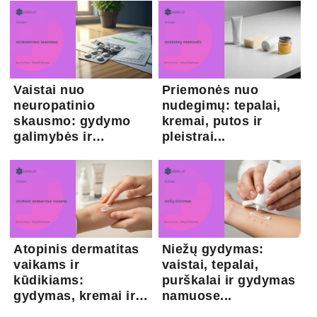
Vaistai nuo
Priemonės nuo
neuropatinio
nudegimų: tepalai,
skausmo: gydymo
kremai, putos ir
galimybės ir
pleistrai...
kapsaicina...
Atopinis dermatitas
Niežų gydymas:
vaikams ir
vaistai, tepalai,
kūdikiams:
purškalai ir gydymas
gydymas, kremai ir
namuose...
pri...