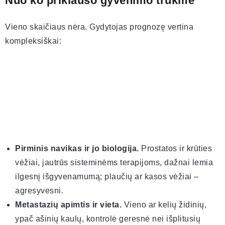
Nuo ko priklauso gyvenimo trukmė
Vieno skaičiaus nėra. Gydytojas prognozę vertina
kompleksiškai:
Pirminis navikas ir jo biologija.
Prostatos ir krūties
vėžiai, jautrūs sisteminėms terapijoms, dažnai lemia
ilgesnį išgyvenamumą; plaučių ar kasos vėžiai –
agresyvesni.
Metastazių apimtis ir vieta.
Vieno ar kelių židinių,
ypač ašinių kaulų, kontrolė geresnė nei išplitusių