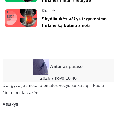
trukmės mitai ir realybė
Kitas
Skydliaukės vėžys ir gyvenimo
trukmė ką būtina žinoti
Antanas
parašė:
2026 7 kovo 18:46
Dar gyva jaumetai prostatos vėžys su kaulų ir kaulų
čiulpų metastazėm.
Atsakyti