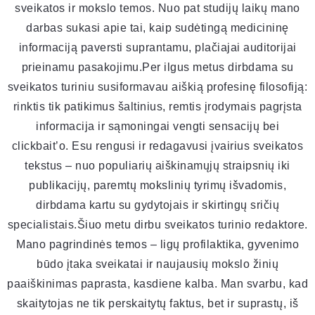
sveikatos ir mokslo temos. Nuo pat studijų laikų mano
darbas sukasi apie tai, kaip sudėtingą medicininę
informaciją paversti suprantamu, plačiajai auditorijai
prieinamu pasakojimu.Per ilgus metus dirbdama su
sveikatos turiniu susiformavau aiškią profesinę filosofiją:
rinktis tik patikimus šaltinius, remtis įrodymais pagrįsta
informacija ir sąmoningai vengti sensacijų bei
clickbait’o. Esu rengusi ir redagavusi įvairius sveikatos
tekstus – nuo populiarių aiškinamųjų straipsnių iki
publikacijų, paremtų mokslinių tyrimų išvadomis,
dirbdama kartu su gydytojais ir skirtingų sričių
specialistais.Šiuo metu dirbu sveikatos turinio redaktore.
Mano pagrindinės temos – ligų profilaktika, gyvenimo
būdo įtaka sveikatai ir naujausių mokslo žinių
paaiškinimas paprasta, kasdiene kalba. Man svarbu, kad
skaitytojas ne tik perskaitytų faktus, bet ir suprastų, iš