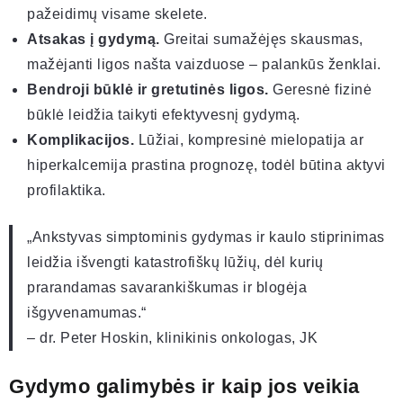
pažeidimų visame skelete.
Atsakas į gydymą.
Greitai sumažėjęs skausmas,
mažėjanti ligos našta vaizduose – palankūs ženklai.
Bendroji būklė ir gretutinės ligos.
Geresnė fizinė
būklė leidžia taikyti efektyvesnį gydymą.
Komplikacijos.
Lūžiai, kompresinė mielopatija ar
hiperkalcemija prastina prognozę, todėl būtina aktyvi
profilaktika.
„Ankstyvas simptominis gydymas ir kaulo stiprinimas
leidžia išvengti katastrofiškų lūžių, dėl kurių
prarandamas savarankiškumas ir blogėja
išgyvenamumas.“
– dr. Peter Hoskin, klinikinis onkologas, JK
Gydymo galimybės ir kaip jos veikia