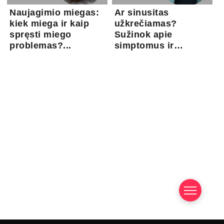
Naujagimio miegas:
Ar sinusitas
kiek miega ir kaip
užkrečiamas?
spręsti miego
Sužinok apie
problemas?...
simptomus ir
gydymo gal...