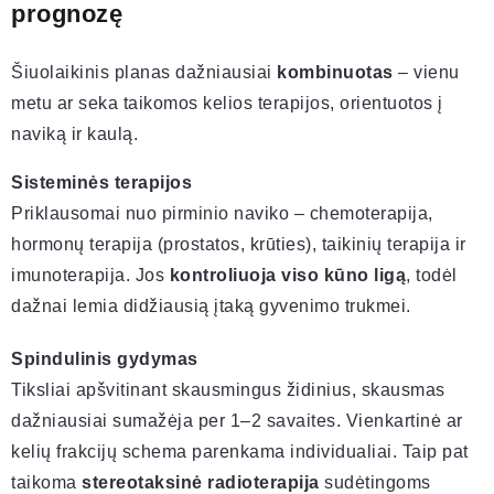
prognozę
Šiuolaikinis planas dažniausiai
kombinuotas
– vienu
metu ar seka taikomos kelios terapijos, orientuotos į
naviką ir kaulą.
Sisteminės terapijos
Priklausomai nuo pirminio naviko – chemoterapija,
hormonų terapija (prostatos, krūties), taikinių terapija ir
imunoterapija. Jos
kontroliuoja viso kūno ligą
, todėl
dažnai lemia didžiausią įtaką gyvenimo trukmei.
Spindulinis gydymas
Tiksliai apšvitinant skausmingus židinius, skausmas
dažniausiai sumažėja per 1–2 savaites. Vienkartinė ar
kelių frakcijų schema parenkama individualiai. Taip pat
taikoma
stereotaksinė radioterapija
sudėtingoms