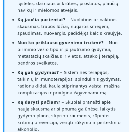
ląstelės, dažniausiai krūties, prostatos, plaučių
navikų ir mielomos atvejais.
Ką jaučia pacientai?
– Nuolatinis ar naktinis
skausmas, trapūs lūžiai, nugaros smegenų
spaudimas, nuovargis, padidėjęs kalcis kraujyje.
Nuo ko priklauso gyvenimo trukmė?
– Nuo
pirminio vėžio tipo ir jo jautrumo gydymui,
metastazių skaičiaus ir vietos, atsako į terapiją,
bendros sveikatos.
Ką gali gydymas?
– Sisteminės terapijos,
taikinių ir imunoterapijos, spindulinis gydymas,
radionuklidai, kaulą stiprinantys vaistai mažina
komplikacijas ir prailgina išgyvenamumą.
Ką daryti pačiam?
– Skubiai pranešti apie
naują skausmą ar silpnumą galūnėse, laikytis
gydymo plano, stiprinti raumenis, rūpintis
kritimų prevencija, vengti rūkymo ir perteklinio
alkoholio.