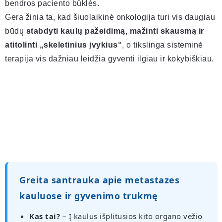
bendros paciento būklės.
Gera žinia ta, kad šiuolaikinė onkologija turi vis daugiau
būdų
stabdyti kaulų pažeidimą, mažinti skausmą ir
atitolinti „skeletinius įvykius“
, o tikslinga sisteminė
terapija vis dažniau leidžia gyventi ilgiau ir kokybiškiau.
Greita santrauka apie metastazes
kauluose ir gyvenimo trukmę
Kas tai?
– Į kaulus išplitusios kito organo vėžio