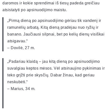
daromos ir kokie sprendimai iš tiesų padeda greičiau
atsistatyti po apsinuodijimo maistu.
„Pirmą dieną po apsinuodijimo gėriau tik vandenį ir
ramunėlių arbatą. Kitą dieną pradėjau nuo ryžių ir
banano. Jaučiausi silpnai, bet po kelių dienų visiškai
atsigavau.“
– Dovilė, 27 m.
„Padariau klaidą – jau kitą dieną po apsinuodijimo
suvalgiau keptos mėsos. Vėl atsinaujino pykinimas ir
teko grįžti prie skysčių. Dabar žinau, kad geriau
neskubėti.“
– Marius, 34 m.