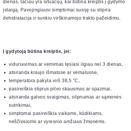
dienas, tačiau yra situacijų, kai būtina kreiptis į gydymo
įstaigą. Pavojingiausi simptomai susiję su stipria
dehidratacija ir sunkiu virškinamojo trakto pažeidimu.
Į gydytoją būtina kreiptis, jei:
viduriavimas ar vėmimas tęsiasi ilgiau nei 3 dienas,
atsiranda kraujo išmatose ar vėmaluose,
temperatūra pakyla virš 38,5 °C,
pasireiškia stiprus pilvo skausmas ar spazmai,
atsiranda galvos svaigimas, silpnumas ar sąmonės
sutrikimai,
simptomai pasireiškia vaikams, kūdikiams,
nėščiosioms ar vyresnio amžiaus žmonėms.