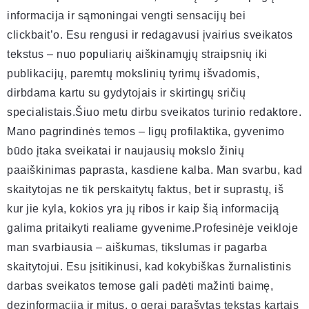
informacija ir sąmoningai vengti sensacijų bei
clickbait’o. Esu rengusi ir redagavusi įvairius sveikatos
tekstus – nuo populiarių aiškinamųjų straipsnių iki
publikacijų, paremtų mokslinių tyrimų išvadomis,
dirbdama kartu su gydytojais ir skirtingų sričių
specialistais.Šiuo metu dirbu sveikatos turinio redaktore.
Mano pagrindinės temos – ligų profilaktika, gyvenimo
būdo įtaka sveikatai ir naujausių mokslo žinių
paaiškinimas paprasta, kasdiene kalba. Man svarbu, kad
skaitytojas ne tik perskaitytų faktus, bet ir suprastų, iš
kur jie kyla, kokios yra jų ribos ir kaip šią informaciją
galima pritaikyti realiame gyvenime.Profesinėje veikloje
man svarbiausia – aiškumas, tikslumas ir pagarba
skaitytojui. Esu įsitikinusi, kad kokybiškas žurnalistinis
darbas sveikatos temose gali padėti mažinti baimę,
dezinformaciją ir mitus, o gerai parašytas tekstas kartais