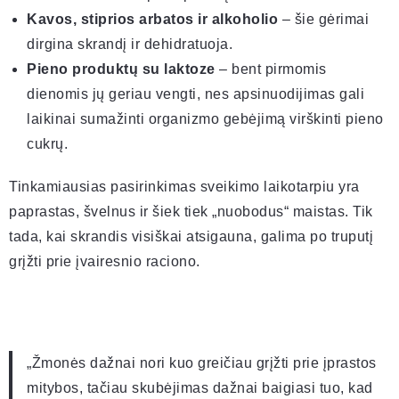
Kavos, stiprios arbatos ir alkoholio
– šie gėrimai
dirgina skrandį ir dehidratuoja.
Pieno produktų su laktoze
– bent pirmomis
dienomis jų geriau vengti, nes apsinuodijimas gali
laikinai sumažinti organizmo gebėjimą virškinti pieno
cukrų.
Tinkamiausias pasirinkimas sveikimo laikotarpiu yra
paprastas, švelnus ir šiek tiek „nuobodus“ maistas. Tik
tada, kai skrandis visiškai atsigauna, galima po truputį
grįžti prie įvairesnio raciono.
„Žmonės dažnai nori kuo greičiau grįžti prie įprastos
mitybos, tačiau skubėjimas dažnai baigiasi tuo, kad