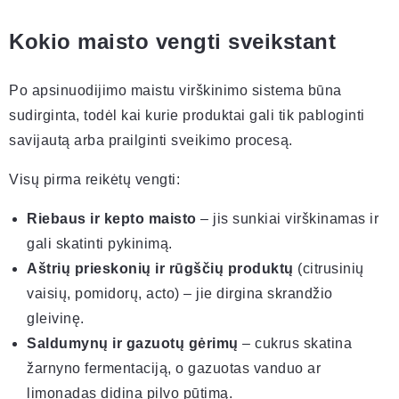
Kokio maisto vengti sveikstant
Po apsinuodijimo maistu virškinimo sistema būna
sudirginta, todėl kai kurie produktai gali tik pabloginti
savijautą arba prailginti sveikimo procesą.
Visų pirma reikėtų vengti:
Riebaus ir kepto maisto
– jis sunkiai virškinamas ir
gali skatinti pykinimą.
Aštrių prieskonių ir rūgščių produktų
(citrusinių
vaisių, pomidorų, acto) – jie dirgina skrandžio
gleivinę.
Saldumynų ir gazuotų gėrimų
– cukrus skatina
žarnyno fermentaciją, o gazuotas vanduo ar
limonadas didina pilvo pūtimą.