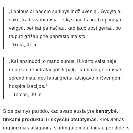
„Labiausiai padėjo sultinys ir džiūvėsiai. Gydytojai
sakė, kad svarbiausia – skysčiai. Iš pradžių bijojau
valgyti, bet kai pamačiau, kad jaučiuosi geriau, po
truputį grįžau prie paprasto maisto.“
– Rūta, 41 m.
„Kai apsinuodijo mano sūnus, iš karto vaistinėje
nupirkau rehidratacijos tirpalų. Tai buvo geriausias
sprendimas, nes labai greitai atsigavo ir išvengėm
hospitalizacijos.“
– Tomas, 39 m.
Šios patirtys parodo, kad svarbiausia yra
kantrybė,
tinkami produktai ir skysčių atstatymas
. Kiekvienas
organizmas atsigauna skirtingu tempu, tačiau per didelis