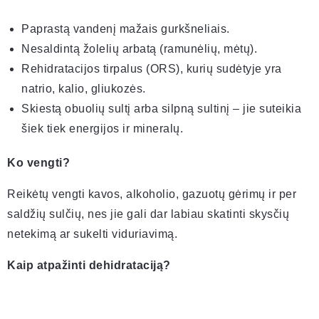
Paprastą vandenį mažais gurkšneliais.
Nesaldintą žolelių arbatą (ramunėlių, mėtų).
Rehidratacijos tirpalus (ORS), kurių sudėtyje yra
natrio, kalio, gliukozės.
Skiestą obuolių sultį arba silpną sultinį – jie suteikia
šiek tiek energijos ir mineralų.
Ko vengti?
Reikėtų vengti kavos, alkoholio, gazuotų gėrimų ir per
saldžių sulčių, nes jie gali dar labiau skatinti skysčių
netekimą ar sukelti viduriavimą.
Kaip atpažinti dehidrataciją?