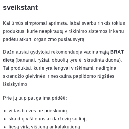
sveikstant
Kai ūmūs simptomai aprimsta, labai svarbu rinktis tokius
produktus, kurie neapkrautų virškinimo sistemos ir kartu
padėtų atkurti organizmo pusiausvyrą.
Dažniausiai gydytojai rekomenduoja vadinamąją
BRAT
dietą
(bananai, ryžiai, obuolių tyrelė, skrudinta duona).
Tai produktai, kurie yra lengvai virškinami, nedirgina
skrandžio gleivinės ir neskatina papildomo rūgšties
išsiskyrimo.
Prie jų taip pat galima pridėti:
virtas bulves be prieskonių,
skaidrų vištienos ar daržovių sultinį,
liesą virtą vištieną ar kalakutieną,