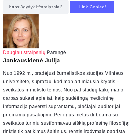
Link Copied!
Daugiau straipsnių
Parengė
Jankauskienė Julija
Nuo 1992 m., pradėjusi žurnalistikos studijas Vilniaus
universitete, supratau, kad man artimiausia kryptis –
sveikatos ir mokslo temos. Nuo pat studijų laikų mano
darbas sukasi apie tai, kaip sudėtingą medicininę
informaciją paversti suprantamu, plačiajai auditorijai
prieinamu pasakojimu.Per ilgus metus dirbdama su
sveikatos turiniu susiformavau aiškią profesinę filosofiją:
rinktis tik patikimus šaltinius, remtis įrodymais pagrįsta