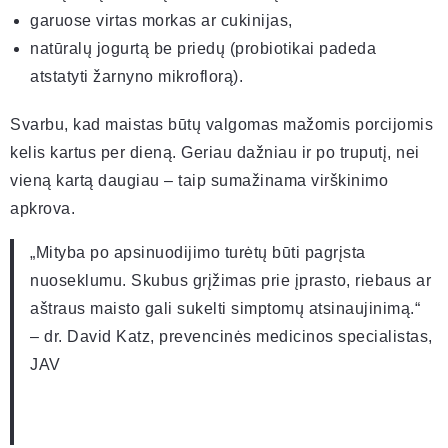
garuose virtas morkas ar cukinijas,
natūralų jogurtą be priedų (probiotikai padeda
atstatyti žarnyno mikroflorą).
Svarbu, kad maistas būtų valgomas mažomis porcijomis
kelis kartus per dieną. Geriau dažniau ir po truputį, nei
vieną kartą daugiau – taip sumažinama virškinimo
apkrova.
„Mityba po apsinuodijimo turėtų būti pagrįsta
nuoseklumu. Skubus grįžimas prie įprasto, riebaus ar
aštraus maisto gali sukelti simptomų atsinaujinimą.“
– dr. David Katz, prevencinės medicinos specialistas,
JAV