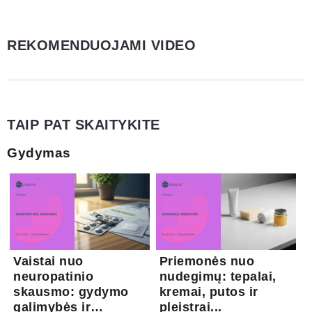
REKOMENDUOJAMI VIDEO
TAIP PAT SKAITYKITE
Gydymas
Vaistai nuo
Priemonės nuo
neuropatinio
nudegimų: tepalai,
skausmo: gydymo
kremai, putos ir
galimybės ir
pleistrai...