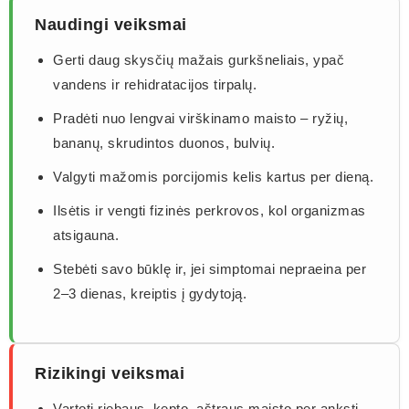
Naudingi veiksmai
Gerti daug skysčių mažais gurkšneliais, ypač
vandens ir rehidratacijos tirpalų.
Pradėti nuo lengvai virškinamo maisto – ryžių,
bananų, skrudintos duonos, bulvių.
Valgyti mažomis porcijomis kelis kartus per dieną.
Ilsėtis ir vengti fizinės perkrovos, kol organizmas
atsigauna.
Stebėti savo būklę ir, jei simptomai nepraeina per
2–3 dienas, kreiptis į gydytoją.
Rizikingi veiksmai
Vartoti riebaus, kepto, aštraus maisto per anksti –