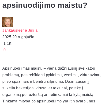
apsinuodijimo maistu?
Jankauskienė Julija
2025 20 rugpjūčio
1.1K
0
Apsinuodijimas maistu – viena dažniausių sveikatos
problemų, pasireiškianti pykinimu, vėmimu, viduriavimu,
pilvo spazmais ir bendru silpnumu. Dažniausiai jį
sukelia bakterijos, virusai ar toksinai, patekę į
organizmą per užterštą ar netinkamai laikytą maistą.
Tinkama mityba po apsinuodijimo yra itin svarbi, nes