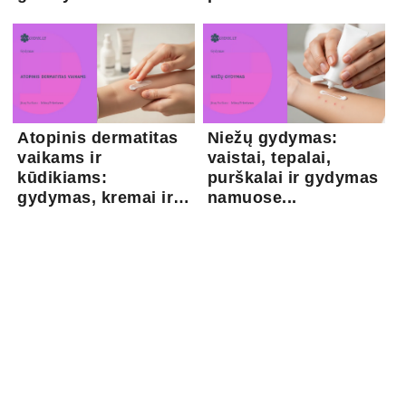
kapsaicina...
Atopinis dermatitas
Niežų gydymas:
vaikams ir
vaistai, tepalai,
kūdikiams:
purškalai ir gydymas
gydymas, kremai ir
namuose...
pri...