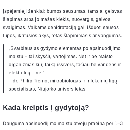
Įspėjamieji ženklai: burnos sausumas, tamsiai gelsvas
šlapimas arba jo mažas kiekis, nuovargis, galvos
svaigimas. Vaikams dehidrataciją gali išduoti sausos
lūpos, įkritusios akys, retas šlapinimasis ar vangumas.
„Svarbiausias gydymo elementas po apsinuodijimo
maistu – tai skysčių vartojimas. Net ir be maisto
organizmas kurį laiką išsivers, tačiau be vandens ir
elektrolitų – ne.“
– dr. Philip Tierno, mikrobiologas ir infekcinių ligų
specialistas, Niujorko universitetas
Kada kreiptis į gydytoją?
Dauguma apsinuodijimo maistu atvejų praeina per 1–3