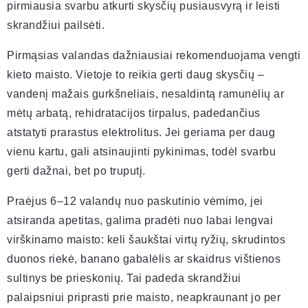
pirmiausia svarbu atkurti skysčių pusiausvyrą ir leisti
skrandžiui pailsėti.
Pirmąsias valandas dažniausiai rekomenduojama vengti
kieto maisto. Vietoje to reikia gerti daug skysčių –
vandenį mažais gurkšneliais, nesaldintą ramunėlių ar
mėtų arbatą, rehidratacijos tirpalus, padedančius
atstatyti prarastus elektrolitus. Jei geriama per daug
vienu kartu, gali atsinaujinti pykinimas, todėl svarbu
gerti dažnai, bet po truputį.
Praėjus 6–12 valandų nuo paskutinio vėmimo, jei
atsiranda apetitas, galima pradėti nuo labai lengvai
virškinamo maisto: keli šaukštai virtų ryžių, skrudintos
duonos riekė, banano gabalėlis ar skaidrus vištienos
sultinys be prieskonių. Tai padeda skrandžiui
palaipsniui priprasti prie maisto, neapkraunant jo per