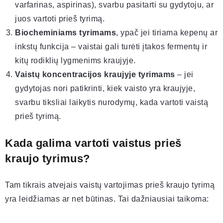
varfarinas, aspirinas), svarbu pasitarti su gydytoju, ar
juos vartoti prieš tyrimą.
Biocheminiams tyrimams
, ypač jei tiriama kepenų ar
inkstų funkcija – vaistai gali turėti įtakos fermentų ir
kitų rodiklių lygmenims kraujyje.
Vaistų koncentracijos kraujyje tyrimams
– jei
gydytojas nori patikrinti, kiek vaisto yra kraujyje,
svarbu tiksliai laikytis nurodymų, kada vartoti vaistą
prieš tyrimą.
Kada galima vartoti vaistus prieš
kraujo tyrimus?
Tam tikrais atvejais vaistų vartojimas prieš kraujo tyrimą
yra leidžiamas ar net būtinas. Tai dažniausiai taikoma: