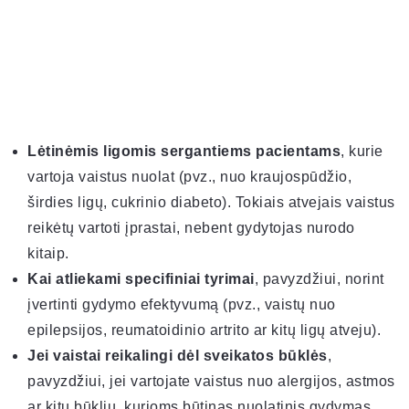
Lėtinėmis ligomis sergantiems pacientams
, kurie
vartoja vaistus nuolat (pvz., nuo kraujospūdžio,
širdies ligų, cukrinio diabeto). Tokiais atvejais vaistus
reikėtų vartoti įprastai, nebent gydytojas nurodo
kitaip.
Kai atliekami specifiniai tyrimai
, pavyzdžiui, norint
įvertinti gydymo efektyvumą (pvz., vaistų nuo
epilepsijos, reumatoidinio artrito ar kitų ligų atveju).
Jei vaistai reikalingi dėl sveikatos būklės
,
pavyzdžiui, jei vartojate vaistus nuo alergijos, astmos
ar kitų būklių, kurioms būtinas nuolatinis gydymas.