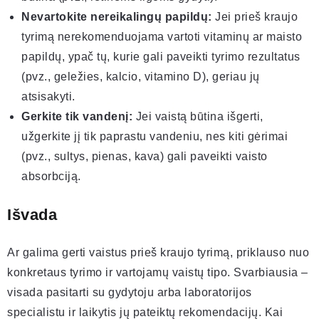
Nevartokite nereikalingų papildų:
Jei prieš kraujo
tyrimą nerekomenduojama vartoti vitaminų ar maisto
papildų, ypač tų, kurie gali paveikti tyrimo rezultatus
(pvz., geležies, kalcio, vitamino D), geriau jų
atsisakyti.
Gerkite tik vandenį:
Jei vaistą būtina išgerti,
užgerkite jį tik paprastu vandeniu, nes kiti gėrimai
(pvz., sultys, pienas, kava) gali paveikti vaisto
absorbciją.
Išvada
Ar galima gerti vaistus prieš kraujo tyrimą, priklauso nuo
konkretaus tyrimo ir vartojamų vaistų tipo. Svarbiausia –
visada pasitarti su gydytoju arba laboratorijos
specialistu ir laikytis jų pateiktų rekomendacijų. Kai