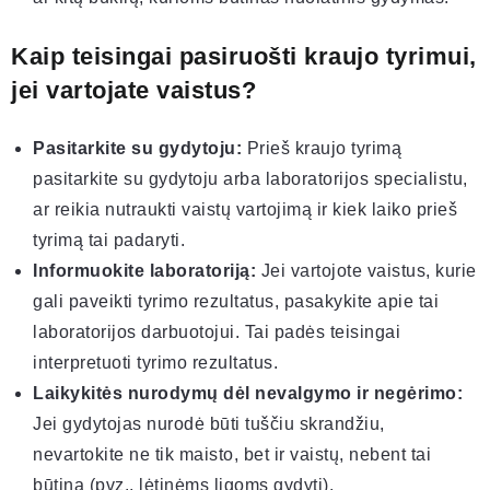
Kaip teisingai pasiruošti kraujo tyrimui,
jei vartojate vaistus?
Pasitarkite su gydytoju:
Prieš kraujo tyrimą
pasitarkite su gydytoju arba laboratorijos specialistu,
ar reikia nutraukti vaistų vartojimą ir kiek laiko prieš
tyrimą tai padaryti.
Informuokite laboratoriją:
Jei vartojote vaistus, kurie
gali paveikti tyrimo rezultatus, pasakykite apie tai
laboratorijos darbuotojui. Tai padės teisingai
interpretuoti tyrimo rezultatus.
Laikykitės nurodymų dėl nevalgymo ir negėrimo:
Jei gydytojas nurodė būti tuščiu skrandžiu,
nevartokite ne tik maisto, bet ir vaistų, nebent tai
būtina (pvz., lėtinėms ligoms gydyti).