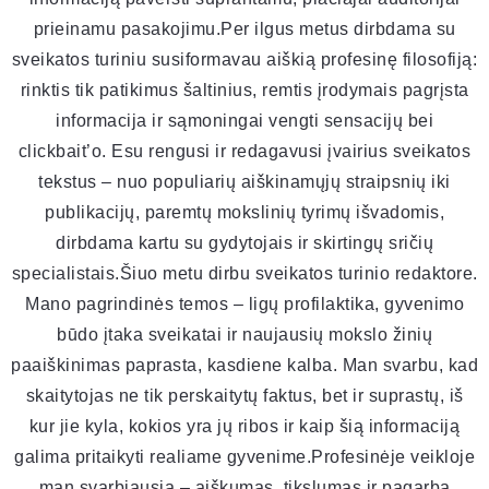
prieinamu pasakojimu.Per ilgus metus dirbdama su
sveikatos turiniu susiformavau aiškią profesinę filosofiją:
rinktis tik patikimus šaltinius, remtis įrodymais pagrįsta
informacija ir sąmoningai vengti sensacijų bei
clickbait’o. Esu rengusi ir redagavusi įvairius sveikatos
tekstus – nuo populiarių aiškinamųjų straipsnių iki
publikacijų, paremtų mokslinių tyrimų išvadomis,
dirbdama kartu su gydytojais ir skirtingų sričių
specialistais.Šiuo metu dirbu sveikatos turinio redaktore.
Mano pagrindinės temos – ligų profilaktika, gyvenimo
būdo įtaka sveikatai ir naujausių mokslo žinių
paaiškinimas paprasta, kasdiene kalba. Man svarbu, kad
skaitytojas ne tik perskaitytų faktus, bet ir suprastų, iš
kur jie kyla, kokios yra jų ribos ir kaip šią informaciją
galima pritaikyti realiame gyvenime.Profesinėje veikloje
man svarbiausia – aiškumas, tikslumas ir pagarba