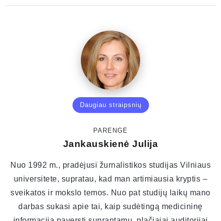
Daugiau straipsnių
PARENGĖ
Jankauskienė Julija
Nuo 1992 m., pradėjusi žurnalistikos studijas Vilniaus
universitete, supratau, kad man artimiausia kryptis –
sveikatos ir mokslo temos. Nuo pat studijų laikų mano
darbas sukasi apie tai, kaip sudėtingą medicininę
informaciją paversti suprantamu, plačiajai auditorijai