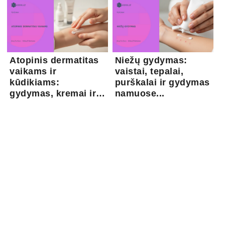
Atopinis dermatitas
Niežų gydymas:
vaikams ir
vaistai, tepalai,
kūdikiams:
purškalai ir gydymas
gydymas, kremai ir
namuose...
pri...