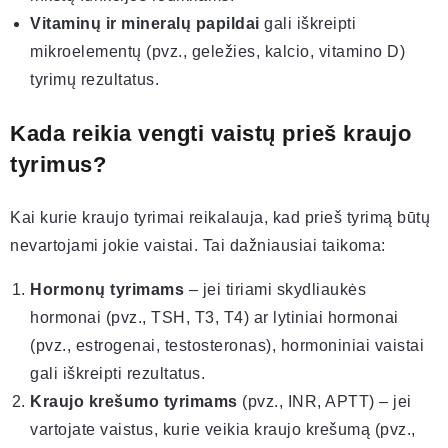
Vitaminų ir mineralų papildai
gali iškreipti
mikroelementų (pvz., geležies, kalcio, vitamino D)
tyrimų rezultatus.
Kada reikia vengti vaistų prieš kraujo
tyrimus?
Kai kurie kraujo tyrimai reikalauja, kad prieš tyrimą būtų
nevartojami jokie vaistai. Tai dažniausiai taikoma:
Hormonų tyrimams
– jei tiriami skydliaukės
hormonai (pvz., TSH, T3, T4) ar lytiniai hormonai
(pvz., estrogenai, testosteronas), hormoniniai vaistai
gali iškreipti rezultatus.
Kraujo krešumo tyrimams
(pvz., INR, APTT) – jei
vartojate vaistus, kurie veikia kraujo krešumą (pvz.,