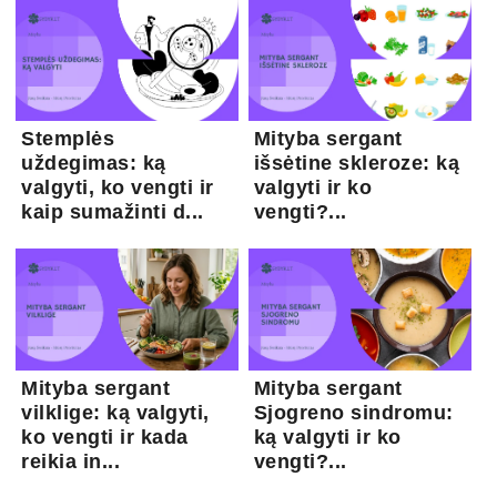
Stemplės
Mityba sergant
uždegimas: ką
išsėtine skleroze: ką
valgyti, ko vengti ir
valgyti ir ko
kaip sumažinti d...
vengti?...
Mityba sergant
Mityba sergant
vilklige: ką valgyti,
Sjogreno sindromu:
ko vengti ir kada
ką valgyti ir ko
reikia in...
vengti?...