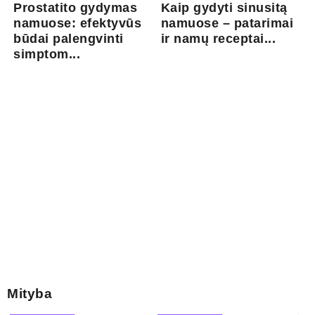
Prostatito gydymas
Kaip gydyti sinusitą
namuose: efektyvūs
namuose – patarimai
būdai palengvinti
ir namų receptai...
simptom...
Mityba