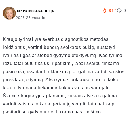
917
0
Jankauskienė Julija
2025 25 vasario
Kraujo tyrimai yra svarbus diagnostikos metodas,
leidžiantis įvertinti bendrą sveikatos būklę, nustatyti
įvairias ligas ar stebėti gydymo efektyvumą. Kad tyrimo
rezultatai būtų tikslūs ir patikimi, labai svarbu tinkamai
pasiruošti, įskaitant ir klausimą, ar galima vartoti vaistus
prieš kraujo tyrimą. Atsakymas priklauso nuo to, kokie
kraujo tyrimai atliekami ir kokius vaistus vartojate.
Šiame straipsnyje aptarsime, kokiais atvejais galima
vartoti vaistus, o kada geriau jų vengti, taip pat kaip
pasitarti su gydytoju dėl tinkamo pasiruošimo.