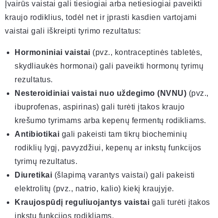
Įvairūs vaistai gali tiesiogiai arba netiesiogiai paveikti
kraujo rodiklius, todėl net ir įprasti kasdien vartojami
vaistai gali iškreipti tyrimo rezultatus:
Hormoniniai vaistai
(pvz., kontraceptinės tabletės,
skydliaukės hormonai) gali paveikti hormonų tyrimų
rezultatus.
Nesteroidiniai vaistai nuo uždegimo (NVNU)
(pvz.,
ibuprofenas, aspirinas) gali turėti įtakos kraujo
krešumo tyrimams arba kepenų fermentų rodikliams.
Antibiotikai
gali pakeisti tam tikrų biocheminių
rodiklių lygį, pavyzdžiui, kepenų ar inkstų funkcijos
tyrimų rezultatus.
Diuretikai
(šlapimą varantys vaistai) gali pakeisti
elektrolitų (pvz., natrio, kalio) kiekį kraujyje.
Kraujospūdį reguliuojantys vaistai
gali turėti įtakos
inkstų funkcijos rodikliams.