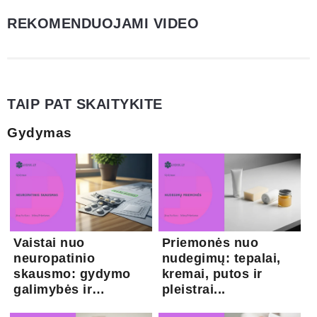
REKOMENDUOJAMI VIDEO
TAIP PAT SKAITYKITE
Gydymas
Vaistai nuo
Priemonės nuo
neuropatinio
nudegimų: tepalai,
skausmo: gydymo
kremai, putos ir
galimybės ir
pleistrai...
kapsaicina...