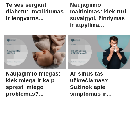
Teisės sergant
Naujagimio
diabetu: invalidumas
maitinimas: kiek turi
ir lengvatos...
suvalgyti, žindymas
ir atpylima...
Naujagimio miegas:
Ar sinusitas
kiek miega ir kaip
užkrečiamas?
spręsti miego
Sužinok apie
problemas?...
simptomus ir
gydymo gal...