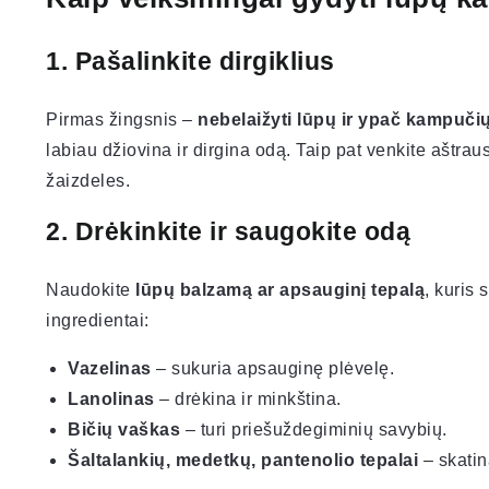
1. Pašalinkite dirgiklius
Pirmas žingsnis –
nebelaižyti lūpų ir ypač kampuči
labiau džiovina ir dirgina odą. Taip pat venkite aštrau
žaizdeles.
2. Drėkinkite ir saugokite odą
Naudokite
lūpų balzamą ar apsauginį tepalą
, kuris
ingredientai:
Vazelinas
– sukuria apsauginę plėvelę.
Lanolinas
– drėkina ir minkština.
Bičių vaškas
– turi priešuždegiminių savybių.
Šaltalankių, medetkų, pantenolio tepalai
– skatin