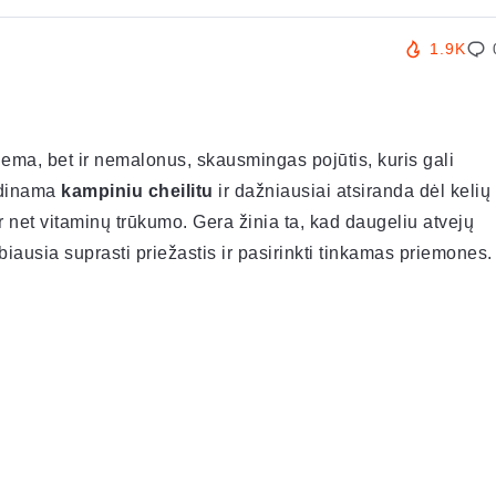
1.9K
blema, bet ir nemalonus, skausmingas pojūtis, kuris gali
vadinama
kampiniu cheilitu
ir dažniausiai atsiranda dėl kelių
ar net vitaminų trūkumo. Gera žinia ta, kad daugeliu atvejų
iausia suprasti priežastis ir pasirinkti tinkamas priemones.