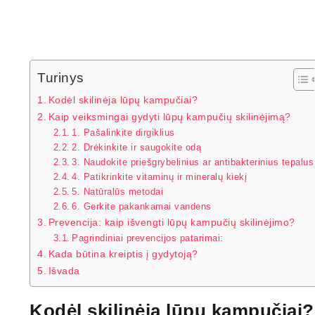
Turinys
Kodėl skilinėja lūpų kampučiai?
Kaip veiksmingai gydyti lūpų kampučių skilinėjimą?
1. Pašalinkite dirgiklius
2. Drėkinkite ir saugokite odą
3. Naudokite priešgrybelinius ar antibakterinius tepalus
4. Patikrinkite vitaminų ir mineralų kiekį
5. Natūralūs metodai
6. Gerkite pakankamai vandens
Prevencija: kaip išvengti lūpų kampučių skilinėjimo?
Pagrindiniai prevencijos patarimai:
Kada būtina kreiptis į gydytoją?
Išvada
Kodėl skilinėja lūpų kampučiai?