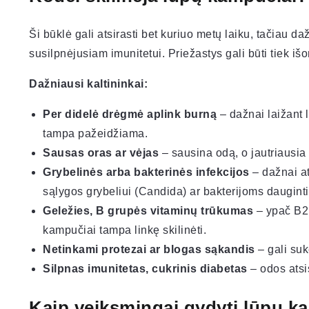
Ši būklė gali atsirasti bet kuriuo metų laiku, tačiau d
susilpnėjusiam imunitetui. Priežastys gali būti tiek išor
Dažniausi kaltininkai:
Per didelė drėgmė aplink burną
– dažnai laižant 
tampa pažeidžiama.
Sausas oras ar vėjas
– sausina odą, o jautriausia 
Grybelinės arba bakterinės infekcijos
– dažnai at
sąlygos grybeliui (Candida) ar bakterijoms dauginti
Geležies, B grupės vitaminų trūkumas
– ypač B2 
kampučiai tampa linkę skilinėti.
Netinkami protezai ar blogas sąkandis
– gali suke
Silpnas imunitetas, cukrinis diabetas
– odos atsis
Kaip veiksmingai gydyti lūpų k