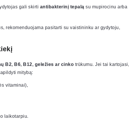
ydytojas gali skirti
antibakterinį tepalą
su mupirocinu arba
s, rekomenduojama pasitarti su vaistininku ar gydytoju,
kiekį
nų B2, B6, B12, geležies ar cinko
trūkumu. Jei tai kartojasi
papildyti mitybą:
s vitaminai),
o laikotarpiu.