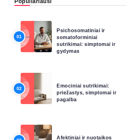
Populiariausi
LIGŲ SĄRAŠAS
Psichosomatiniai ir
somatoforminiai
sutrikimai: simptomai ir
gydymas
LIGŲ SĄRAŠAS
Emociniai sutrikimai:
priežastys, simptomai ir
pagalba
LIGŲ SĄRAŠAS
Afektiniai ir nuotaikos