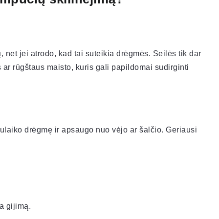
ų
, net jei atrodo, kad tai suteikia drėgmės. Seilės tik dar
s ar rūgštaus maisto, kuris gali papildomai sudirginti
 sulaiko drėgmę ir apsaugo nuo vėjo ar šalčio. Geriausi
a gijimą.