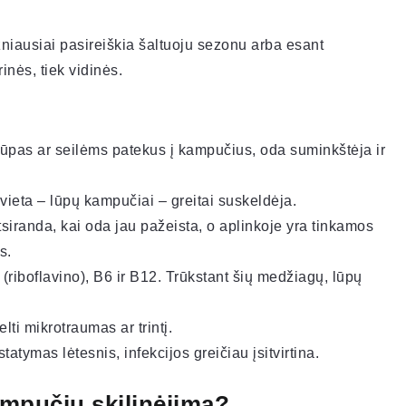
ažniausiai pasireiškia šaltuoju sezonu arba esant
inės, tiek vidinės.
lūpas ar seilėms patekus į kampučius, oda suminkštėja ir
vieta – lūpų kampučiai – greitai suskeldėja.
siranda, kai oda jau pažeista, o aplinkoje yra tinkamos
s.
(riboflavino), B6 ir B12. Trūkstant šių medžiagų, lūpų
lti mikrotraumas ar trintį.
tatymas lėtesnis, infekcijos greičiau įsitvirtina.
ampučių skilinėjimą?