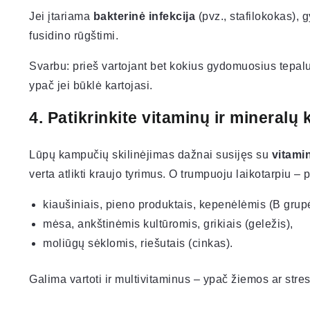
Jei įtariama
bakterinė infekcija
(pvz., stafilokokas), g
fusidino rūgštimi.
Svarbu: prieš vartojant bet kokius gydomuosius tepalu
ypač jei būklė kartojasi.
4. Patikrinkite vitaminų ir mineralų 
Lūpų kampučių skilinėjimas dažnai susijęs su
vitami
verta atlikti kraujo tyrimus. O trumpuoju laikotarpiu – 
kiaušiniais, pieno produktais, kepenėlėmis (B grupė
mėsa, ankštinėmis kultūromis, grikiais (geležis),
moliūgų sėklomis, riešutais (cinkas).
Galima vartoti ir multivitaminus – ypač žiemos ar stres