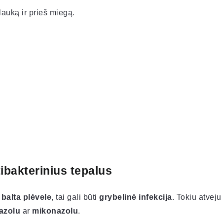
lauką ir prieš miegą.
tibakterinius tepalus
 balta plėvele
, tai gali būti
grybelinė infekcija
. Tokiu atvej
azolu
ar
mikonazolu
.