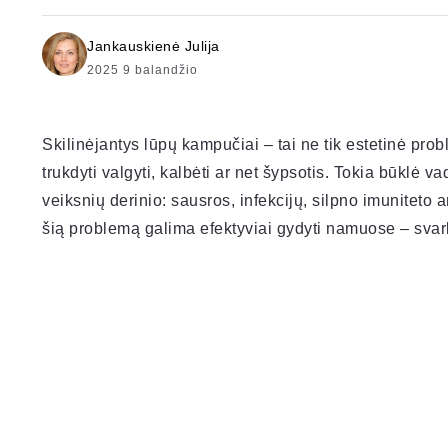
Jankauskienė Julija
2025 9 balandžio
Skilinėjantys lūpų kampučiai – tai ne tik estetinė pro
trukdyti valgyti, kalbėti ar net šypsotis. Tokia būklė 
veiksnių derinio: sausros, infekcijų, silpno imuniteto 
šią problemą galima efektyviai gydyti namuose – svarb