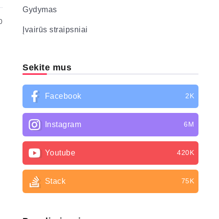
Gydymas
0
Įvairūs straipsniai
Sekite mus
Facebook
2K
Instagram
6M
Youtube
420K
Stack
75K