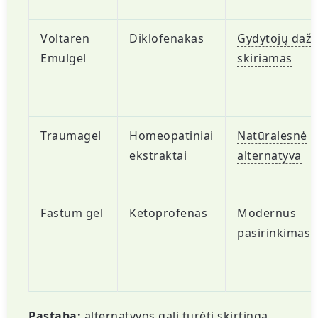
Voltaren
Diklofenakas
Gydytojų dažn
Emulgel
skiriamas
Traumagel
Homeopatiniai
Natūralesnė
ekstraktai
alternatyva
Fastum gel
Ketoprofenas
Modernus
pasirinkimas
Pastaba:
alternatyvos gali turėti skirtingą