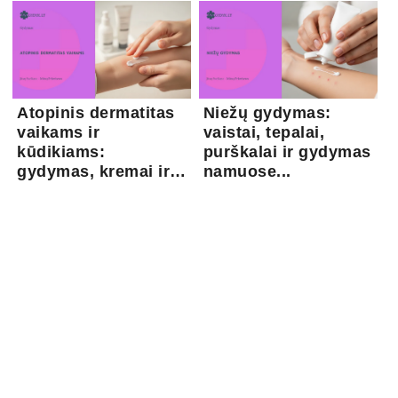
Atopinis dermatitas
Niežų gydymas:
vaikams ir
vaistai, tepalai,
kūdikiams:
purškalai ir gydymas
gydymas, kremai ir
namuose...
pri...