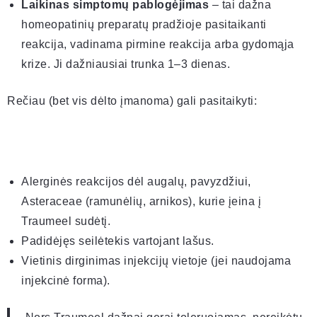
Laikinas simptomų pablogėjimas
– tai dažna
homeopatinių preparatų pradžioje pasitaikanti
reakcija, vadinama pirmine reakcija arba gydomąja
krize. Ji dažniausiai trunka 1–3 dienas.
Rečiau (bet vis dėlto įmanoma) gali pasitaikyti:
Alerginės reakcijos dėl augalų, pavyzdžiui,
Asteraceae (ramunėlių, arnikos), kurie įeina į
Traumeel sudėtį.
Padidėjęs seilėtekis vartojant lašus.
Vietinis dirginimas injekcijų vietoje (jei naudojama
injekcinė forma).