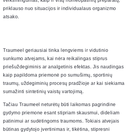
veiksmingumas, kaip ir visų homeopatinių preparatų,
priklauso nuo situacijos ir individualaus organizmo
atsako.
Traumeel geriausiai tinka lengviems ir vidutinio
sunkumo atvejams, kai nėra reikalingas stiprus
priešuždegiminis ar analgetinis efektas. Jis naudingas
kaip papildoma priemonė po sumušimų, sportinių
traumų, uždegiminių procesų pradžioje ar kai siekiama
sumažinti sintetinių vaistų vartojimą.
Tačiau Traumeel neturėtų būti laikomas pagrindine
gydymo priemone esant stipriam skausmui, dideliam
patinimui ar sudėtingoms traumoms. Tokiais atvejais
būtinas gydytojo įvertinimas ir, tikėtina, stipresni