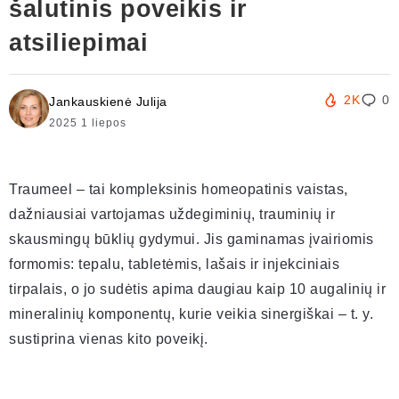
šalutinis poveikis ir
atsiliepimai
2K
0
Jankauskienė Julija
2025 1 liepos
Traumeel – tai kompleksinis homeopatinis vaistas,
dažniausiai vartojamas uždegiminių, trauminių ir
skausmingų būklių gydymui. Jis gaminamas įvairiomis
formomis: tepalu, tabletėmis, lašais ir injekciniais
tirpalais, o jo sudėtis apima daugiau kaip 10 augalinių ir
mineralinių komponentų, kurie veikia sinergiškai – t. y.
sustiprina vienas kito poveikį.