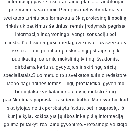
informaciją paversti suprantamu, plačiajai auditorijai
prieinamu pasakojimu.Per ilgus metus dirbdama su
sveikatos turiniu susiformavau aiškią profesinę filosofiją:
rinktis tik patikimus šaltinius, remtis įrodymais pagrįsta
informacija ir sąmoningai vengti sensacijų bei
clickbait’o. Esu rengusi ir redagavusi įvairius sveikatos
tekstus – nuo populiarių aiškinamųjų straipsnių iki
publikacijų, paremtų mokslinių tyrimų išvadomis,
dirbdama kartu su gydytojais ir skirtingų sričių
specialistais.Šiuo metu dirbu sveikatos turinio redaktore.
Mano pagrindinės temos – ligų profilaktika, gyvenimo
būdo įtaka sveikatai ir naujausių mokslo žinių
paaiškinimas paprasta, kasdiene kalba. Man svarbu, kad
skaitytojas ne tik perskaitytų faktus, bet ir suprastų, iš
kur jie kyla, kokios yra jų ribos ir kaip šią informaciją
galima pritaikyti realiame gyvenime.Profesinėje veikloje