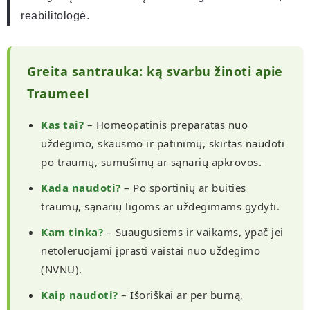
reabilitologė.
Greita santrauka: ką svarbu žinoti apie
Traumeel
Kas tai?
– Homeopatinis preparatas nuo
uždegimo, skausmo ir patinimų, skirtas naudoti
po traumų, sumušimų ar sąnarių apkrovos.
Kada naudoti?
– Po sportinių ar buities
traumų, sąnarių ligoms ar uždegimams gydyti.
Kam tinka?
– Suaugusiems ir vaikams, ypač jei
netoleruojami įprasti vaistai nuo uždegimo
(NVNU).
Kaip naudoti?
– Išoriškai ar per burną,