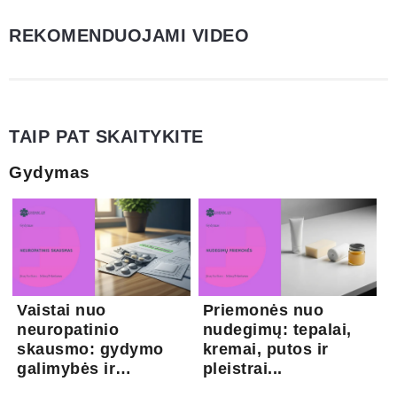
REKOMENDUOJAMI VIDEO
TAIP PAT SKAITYKITE
Gydymas
Vaistai nuo
Priemonės nuo
neuropatinio
nudegimų: tepalai,
skausmo: gydymo
kremai, putos ir
galimybės ir
pleistrai...
kapsaicina...