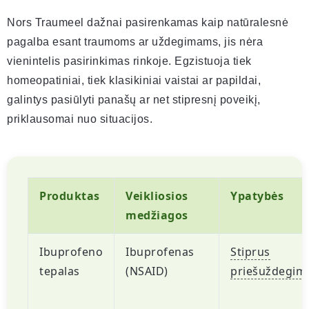
Nors Traumeel dažnai pasirenkamas kaip natūralesnė
pagalba esant traumoms ar uždegimams, jis nėra
vienintelis pasirinkimas rinkoje. Egzistuoja tiek
homeopatiniai, tiek klasikiniai vaistai ar papildai,
galintys pasiūlyti panašų ar net stipresnį poveikį,
priklausomai nuo situacijos.
Produktas
Veikliosios
Ypatybės
medžiagos
Ibuprofeno
Ibuprofenas
Stiprus
tepalas
(NSAID)
priešuždegimi