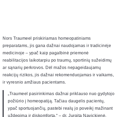
Nors Traumeel priskiriamas homeopatiniams
preparatams, jis gana dažnai naudojamas ir tradicinėje
medicinoje – ypač kaip pagalbinė priemonė
reabilitacijos laikotarpiu po traumų, sportinių sužeidimų
ar sąnarių perkrovos. Dėl mažos nepageidaujamų
reakcijų rizikos, jis dažnai rekomenduojamas ir vaikams,
ir vyresnio amžiaus pacientams.
„Traumeel pasirinkimas dažnai priklauso nuo gydytojo
požiūrio į homeopatiją. Tačiau daugelis pacientų,
ypač sportuojančių, pastebi realų jo poveikį mažinant
uždegimą ir diskomfortą.“ – dr. Jurgita Navickienė,