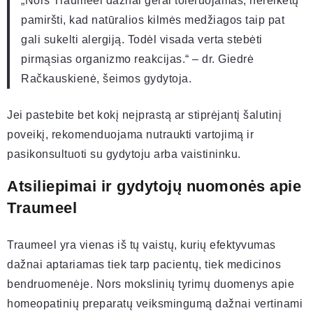
„Nors Traumeel dažnai gerai toleruojamas, nereikėtų
pamiršti, kad natūralios kilmės medžiagos taip pat
gali sukelti alergiją. Todėl visada verta stebėti
pirmąsias organizmo reakcijas.“ – dr. Giedrė
Račkauskienė, šeimos gydytoja.
Jei pastebite bet kokį neįprastą ar stiprėjantį šalutinį
poveikį, rekomenduojama nutraukti vartojimą ir
pasikonsultuoti su gydytoju arba vaistininku.
Atsiliepimai ir gydytojų nuomonės apie
Traumeel
Traumeel yra vienas iš tų vaistų, kurių efektyvumas
dažnai aptariamas tiek tarp pacientų, tiek medicinos
bendruomenėje. Nors mokslinių tyrimų duomenys apie
homeopatinių preparatų veiksmingumą dažnai vertinami