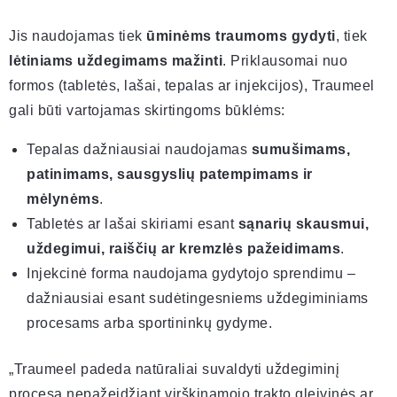
Jis naudojamas tiek
ūminėms traumoms gydyti
, tiek
lėtiniams uždegimams mažinti
. Priklausomai nuo
formos (tabletės, lašai, tepalas ar injekcijos), Traumeel
gali būti vartojamas skirtingoms būklėms:
Tepalas dažniausiai naudojamas
sumušimams,
patinimams, sausgyslių patempimams ir
mėlynėms
.
Tabletės ar lašai skiriami esant
sąnarių skausmui,
uždegimui, raiščių ar kremzlės pažeidimams
.
Injekcinė forma naudojama gydytojo sprendimu –
dažniausiai esant sudėtingesniems uždegiminiams
procesams arba sportininkų gydyme.
„Traumeel padeda natūraliai suvaldyti uždegiminį
procesą nepažeidžiant virškinamojo trakto gleivinės ar