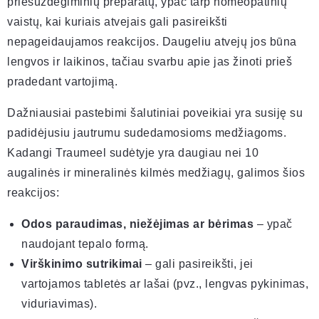
priešuždegiminių preparatų, ypač tarp homeopatinių
vaistų, kai kuriais atvejais gali pasireikšti
nepageidaujamos reakcijos. Daugeliu atvejų jos būna
lengvos ir laikinos, tačiau svarbu apie jas žinoti prieš
pradedant vartojimą.
Dažniausiai pastebimi šalutiniai poveikiai yra susiję su
padidėjusiu jautrumu sudedamosioms medžiagoms.
Kadangi Traumeel sudėtyje yra daugiau nei 10
augalinės ir mineralinės kilmės medžiagų, galimos šios
reakcijos:
Odos paraudimas, niežėjimas ar bėrimas
– ypač
naudojant tepalo formą.
Virškinimo sutrikimai
– gali pasireikšti, jei
vartojamos tabletės ar lašai (pvz., lengvas pykinimas,
viduriavimas).