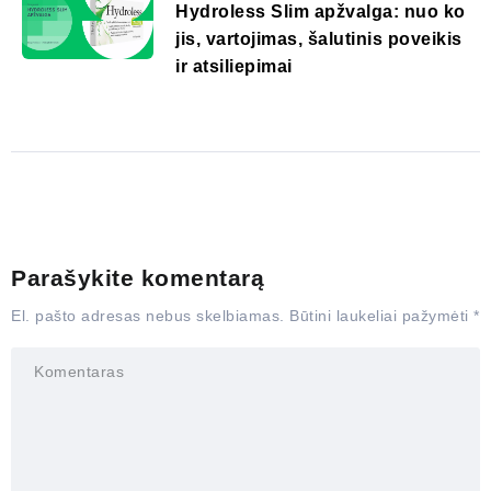
Hydroless Slim apžvalga: nuo ko
jis, vartojimas, šalutinis poveikis
ir atsiliepimai
Parašykite komentarą
El. pašto adresas nebus skelbiamas.
Būtini laukeliai pažymėti
*