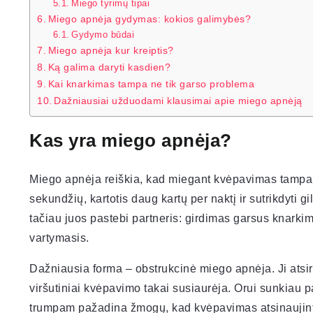
Miego tyrimų tipai
Miego apnėja gydymas: kokios galimybės?
Gydymo būdai
Miego apnėja kur kreiptis?
Ką galima daryti kasdien?
Kai knarkimas tampa ne tik garso problema
Dažniausiai užduodami klausimai apie miego apnėją
Kas yra miego apnėja?
Miego apnėja reiškia, kad miegant kvėpavimas tampa n
sekundžių, kartotis daug kartų per naktį ir sutrikdyti
tačiau juos pastebi partneris: girdimas garsus knark
vartymasis.
Dažniausia forma – obstrukcinė miego apnėja. Ji atsir
viršutiniai kvėpavimo takai susiaurėja. Orui sunkiau p
trumpam pažadina žmogų, kad kvėpavimas atsinaujintų