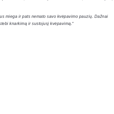
us miega ir pats nemato savo kvėpavimo pauzių. Dažnai
stebi knarkimą ir sustojusį kvėpavimą.“