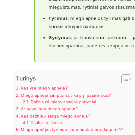
mieguistumas, rytiniai galvos skausma
Tyrimai:
miego apnėjos tyrimas gali bū
kuriais atvejais namuose.
Gydymas:
priklauso nuo sunkumo – gal
burnos aparatai, padėties terapija ar ki
Turinys
Kas yra miego apnėja?
Miego apnėja simptomai: kaip ji pasireiškia?
Dažniausi miego apnėjos požymiai
Ar pavojinga miego apnėja?
Kas dažniau serga miego apnėja?
Rizikos veiksniai
Miego apnėjos tyrimas: kaip nustatoma diagnozė?