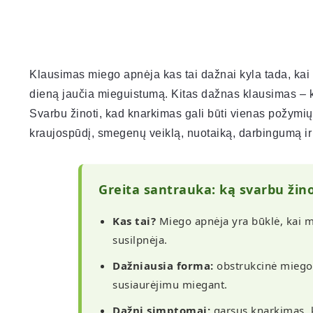
Klausimas miego apnėja kas tai dažnai kyla tada, kai 
dieną jaučia mieguistumą. Kitas dažnas klausimas – ka
Svarbu žinoti, kad knarkimas gali būti vienas požymių, 
kraujospūdį, smegenų veiklą, nuotaiką, darbingumą i
Greita santrauka: ką svarbu žin
Kas tai?
Miego apnėja yra būklė, kai m
susilpnėja.
Dažniausia forma:
obstrukcinė miego 
susiaurėjimu miegant.
Dažni simptomai:
garsus knarkimas, 