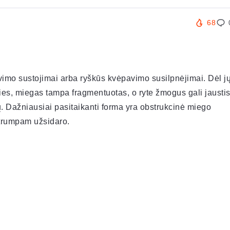
68
imo sustojimai arba ryškūs kvėpavimo susilpnėjimai. Dėl j
, miegas tampa fragmentuotas, o ryte žmogus gali jausti
. Dažniausiai pasitaikanti forma yra obstrukcinė miego
 trumpam užsidaro.