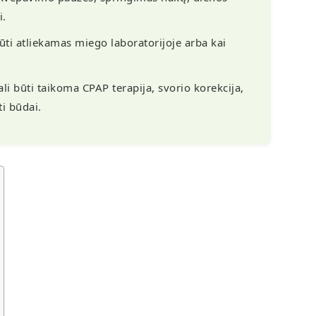
i.
ti atliekamas miego laboratorijoje arba kai
i būti taikoma CPAP terapija, svorio korekcija,
ti būdai.