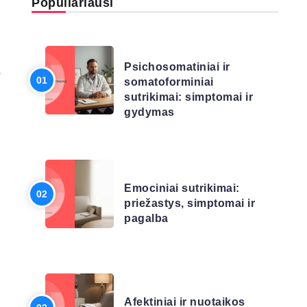
Populiariausi
LIGŲ SĄRAŠAS
Psichosomatiniai ir
o
somatoforminiai
sutrikimai: simptomai ir
gydymas
LIGŲ SĄRAŠAS
Emociniai sutrikimai:
priežastys, simptomai ir
pagalba
LIGŲ SĄRAŠAS
Afektiniai ir nuotaikos