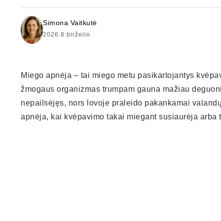
Simona Vaitkutė
2026 8 birželio
Miego apnėja – tai miego metu pasikartojantys kvėpav
žmogaus organizmas trumpam gauna mažiau deguonies
nepailsėjęs, nors lovoje praleido pakankamai valandų
apnėja, kai kvėpavimo takai miegant susiaurėja arba