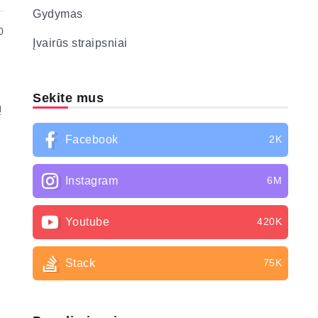
Gydymas
0
Įvairūs straipsniai
Sekite mus
ų
s
Facebook
2K
Instagram
6M
Youtube
420K
Stack
75K