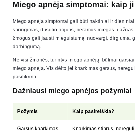
Miego apnėja simptomai: kaip ji
Miego apnėja simptomai gali būti naktiniai ir dienini
springimas, dusulio pojūtis, neramus miegas, dažnas
žmogus gali jausti mieguistumą, nuovargį, dirglumą, 
darbingumą.
Ne visi žmonės, turintys miego apnėją, būtinai garsiai
miego apnėją. Vis dėlto jei knarkimas garsus, neregul
pasitikrinti.
Dažniausi miego apnėjos požymiai
Požymis
Kaip pasireiškia?
Garsus knarkimas
Knarkimas stiprus, nereguli