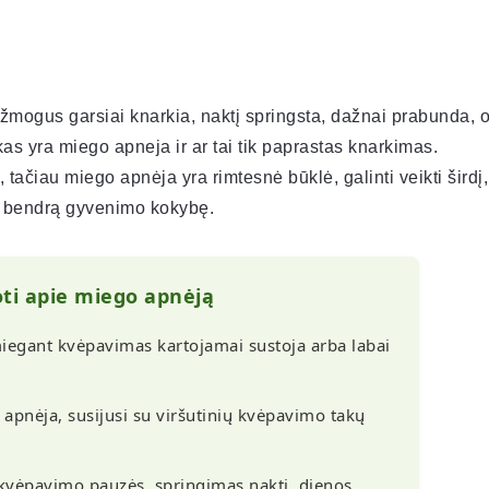
žmogus garsiai knarkia, naktį springsta, dažnai prabunda, 
s yra miego apneja ir ar tai tik paprastas knarkimas.
tačiau miego apnėja yra rimtesnė būklė, galinti veikti širdį,
r bendrą gyvenimo kokybę.
oti apie miego apnėją
iegant kvėpavimas kartojamai sustoja arba labai
apnėja, susijusi su viršutinių kvėpavimo takų
kvėpavimo pauzės, springimas naktį, dienos