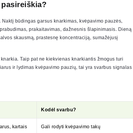
 pasireiškia?
ai. Naktį būdingas garsus knarkimas, kvėpavimo pauzės,
 prabudimas, prakaitavimas, dažnesnis šlapinimasis. Dieną
galvos skausmą, prastesnę koncentraciją, sumažėjusį
 knarkia. Taip pat ne kiekvienas knarkiantis žmogus turi
iarus ir lydimas kvėpavimo pauzių, tai yra svarbus signalas
Kodėl svarbu?
arus, kartais
Gali rodyti kvėpavimo takų