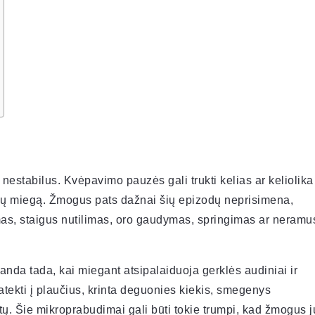
estabilus. Kvėpavimo pauzės gali trukti kelias ar keliolika
 gilų miegą. Žmogus pats dažnai šių epizodų neprisimena,
imas, staigus nutilimas, oro gaudymas, springimas ar neramu
anda tada, kai miegant atsipalaiduoja gerklės audiniai ir
atekti į plaučius, krinta deguonies kiekis, smegenys
. Šie mikroprabudimai gali būti tokie trumpi, kad žmogus j