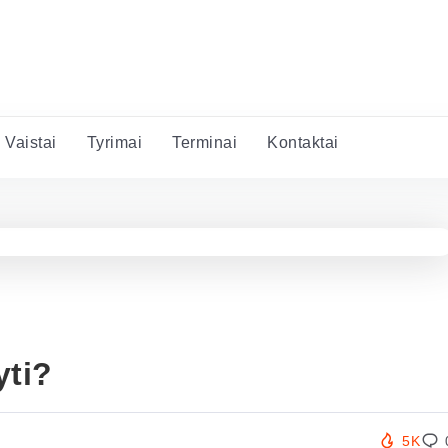
Vaistai
Tyrimai
Terminai
Kontaktai
yti?
5K