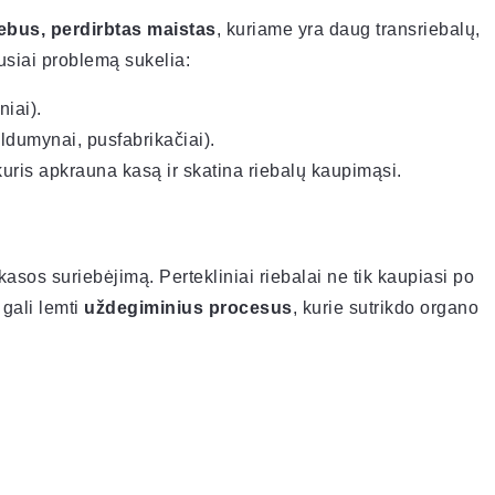
iebus, perdirbtas maistas
, kuriame yra daug transriebalų,
usiai problemą sukelia:
niai).
ldumynai, pusfabrikačiai).
uris apkrauna kasą ir skatina riebalų kaupimąsi.
į kasos suriebėjimą. Pertekliniai riebalai ne tik kaupiasi po
 gali lemti
uždegiminius procesus
, kurie sutrikdo organo