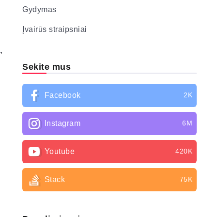
Gydymas
Įvairūs straipsniai
,
Sekite mus
Facebook
2K
Instagram
6M
Youtube
420K
Stack
75K