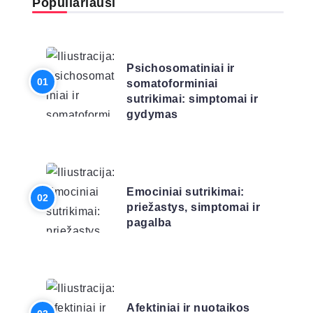
Populiariausi
LIGŲ SĄRAŠAS
Psichosomatiniai ir
somatoforminiai
sutrikimai: simptomai ir
gydymas
LIGŲ SĄRAŠAS
Emociniai sutrikimai:
priežastys, simptomai ir
pagalba
LIGŲ SĄRAŠAS
Afektiniai ir nuotaikos