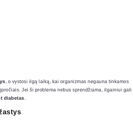
nys
, o vystosi ilgą laiką, kai organizmas negauna tinkamos
ročiais. Jei ši problema nebus sprendžiama, ilgainiui gali
et diabetas
.
žastys