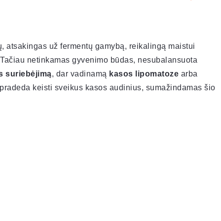
, atsakingas už fermentų gamybą, reikalingą maistui
mą. Tačiau netinkamas gyvenimo būdas, nesubalansuota
s suriebėjimą
, dar vadinamą
kasos lipomatoze
arba
ys pradeda keisti sveikus kasos audinius, sumažindamas šio