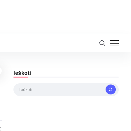
Ieškoti
0