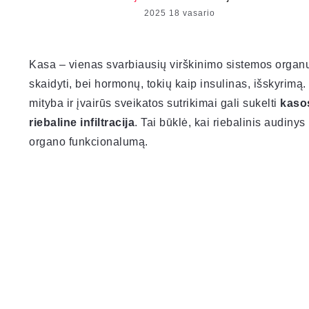
2025 18 vasario
Kasa – vienas svarbiausių virškinimo sistemos organų
skaidyti, bei hormonų, tokių kaip insulinas, išskyri
mityba ir įvairūs sveikatos sutrikimai gali sukelti
kaso
riebaline infiltracija
. Tai būklė, kai riebalinis audin
organo funkcionalumą.