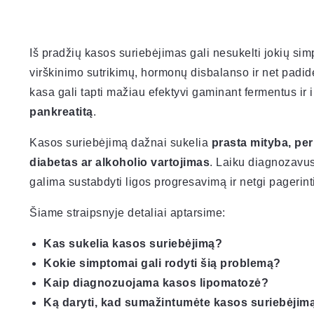
Iš pradžių kasos suriebėjimas gali nesukelti jokių simp
virškinimo sutrikimų, hormonų disbalanso ir net padidė
kasa gali tapti mažiau efektyvi gaminant fermentus ir in
pankreatitą
.
Kasos suriebėjimą dažnai sukelia
prasta mityba, per
diabetas ar alkoholio vartojimas
. Laiku diagnozavus
galima sustabdyti ligos progresavimą ir netgi pagerint
Šiame straipsnyje detaliai aptarsime:
Kas sukelia kasos suriebėjimą?
Kokie simptomai gali rodyti šią problemą?
Kaip diagnozuojama kasos lipomatozė?
Ką daryti, kad sumažintumėte kasos suriebėjim