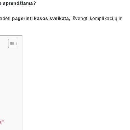
bus sprendžiama?
padėti
pagerinti kasos sveikatą
, išvengti komplikacijų ir
ją?