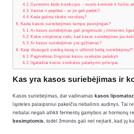
Gyvenimo būdo korekcijos – svorio kontrolė ir fizinis 
Vaistai ir papildai – ar jie gali padėti?
Kada galima tikėtis rezultatų?
Kada kasos suriebėjimas tampa pavojingas?
Ar kasos suriebėjimas gali progresuoti į rimtesnes liga
Kokie simptomai rodo, kad kasos suriebėjimas jau keli
Ar kasos suriebėjimas yra grįžtamas?
Kaip išsaugoti sveiką kasą ir užkirsti kelią suriebėjimui?
Pagrindiniai žingsniai kasos sveikatai palaikyti
Ilgalaikiai kasos sveikatos palaikymo principai
Kas yra kasos suriebėjimas ir k
Kasos suriebėjimas, dar vadinamas
kasos lipomato
ląsteles palaipsniui pakeičia riebalinis audinys. Tai 
riebalai negali atlikti fermentų gamybos ar hormonų 
besimptomis
, todėl žmonės gali net neįtarti, kad jų k