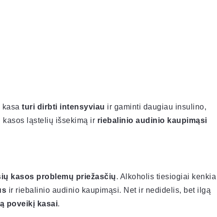
, kasa
turi dirbti intensyviau
ir gaminti daugiau insulino,
i kasos ląstelių išsekimą ir
riebalinio audinio kaupimąsi
ių kasos problemų priežasčių
. Alkoholis tiesiogiai kenkia
us
ir riebalinio audinio kaupimąsi. Net ir nedidelis, bet ilgą
ą poveikį kasai
.