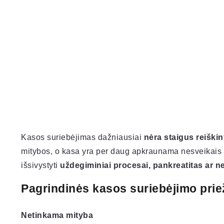
Kasos suriebėjimas dažniausiai
nėra staigus reiški
mitybos, o kasa yra per daug apkraunama nesveikais įp
išsivystyti
uždegiminiai procesai, pankreatitas ar n
Pagrindinės kasos suriebėjimo prie
Netinkama mityba