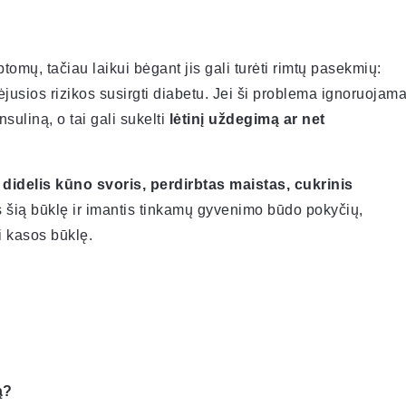
tomų, tačiau laikui bėgant jis gali turėti rimtų pasekmių:
jusios rizikos susirgti diabetu. Jei ši problema ignoruojama
suliną, o tai gali sukelti
lėtinį uždegimą ar net
 didelis kūno svoris, perdirbtas maistas, cukrinis
 šią būklę ir imantis tinkamų gyvenimo būdo pokyčių,
i kasos būklę.
ą?