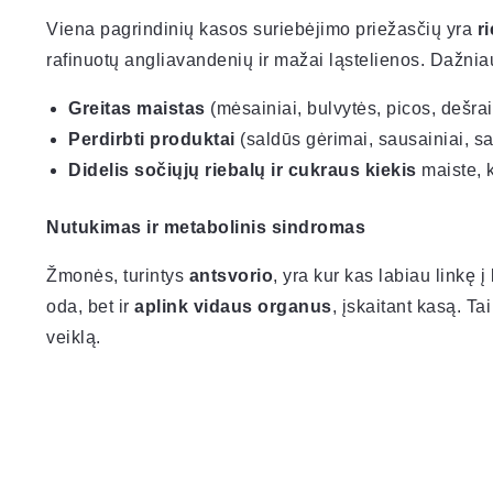
Viena pagrindinių kasos suriebėjimo priežasčių yra
r
rafinuotų angliavandenių ir mažai ląstelienos. Dažnia
Greitas maistas
(mėsainiai, bulvytės, picos, dešrai
Perdirbti produktai
(saldūs gėrimai, sausainiai, sa
Didelis sočiųjų riebalų ir cukraus kiekis
maiste, k
Nutukimas ir metabolinis sindromas
Žmonės, turintys
antsvorio
, yra kur kas labiau linkę 
oda, bet ir
aplink vidaus organus
, įskaitant kasą. Tai
veiklą.