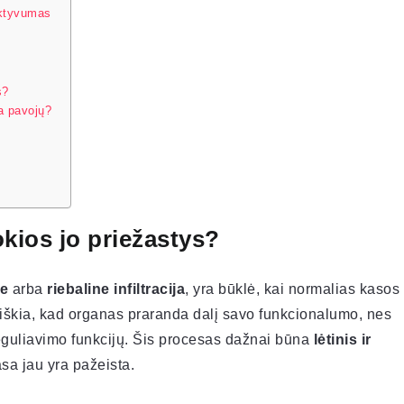
aktyvumas
s?
a pavojų?
okios jo priežastys?
ze
arba
riebaline infiltracija
, yra būklė, kai normalias kasos
reiškia, kad organas praranda dalį savo funkcionalumo, nes
reguliavimo funkcijų. Šis procesas dažnai būna
lėtinis ir
asa jau yra pažeista.