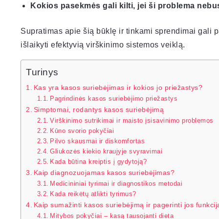
Kokios pasekmės gali kilti, jei ši problema ne
Supratimas apie šią būklę ir tinkami sprendimai gali 
išlaikyti efektyvią virškinimo sistemos veiklą.
Turinys
Kas yra kasos suriebėjimas ir kokios jo priežastys?
Pagrindinės kasos suriebėjimo priežastys
Simptomai, rodantys kasos suriebėjimą
Virškinimo sutrikimai ir maisto įsisavinimo problemos
Kūno svorio pokyčiai
Pilvo skausmai ir diskomfortas
Gliukozės kiekio kraujyje svyravimai
Kada būtina kreiptis į gydytoją?
Kaip diagnozuojamas kasos suriebėjimas?
Medicininiai tyrimai ir diagnostikos metodai
Kada reikėtų atlikti tyrimus?
Kaip sumažinti kasos suriebėjimą ir pagerinti jos funkci
Mitybos pokyčiai – kasą tausojanti dieta