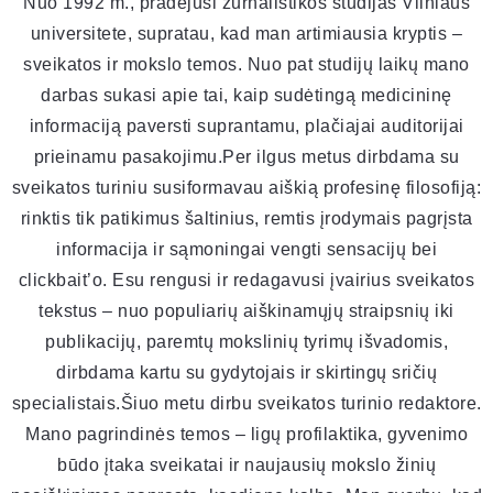
Nuo 1992 m., pradėjusi žurnalistikos studijas Vilniaus
universitete, supratau, kad man artimiausia kryptis –
sveikatos ir mokslo temos. Nuo pat studijų laikų mano
darbas sukasi apie tai, kaip sudėtingą medicininę
informaciją paversti suprantamu, plačiajai auditorijai
prieinamu pasakojimu.Per ilgus metus dirbdama su
sveikatos turiniu susiformavau aiškią profesinę filosofiją:
rinktis tik patikimus šaltinius, remtis įrodymais pagrįsta
informacija ir sąmoningai vengti sensacijų bei
clickbait’o. Esu rengusi ir redagavusi įvairius sveikatos
tekstus – nuo populiarių aiškinamųjų straipsnių iki
publikacijų, paremtų mokslinių tyrimų išvadomis,
dirbdama kartu su gydytojais ir skirtingų sričių
specialistais.Šiuo metu dirbu sveikatos turinio redaktore.
Mano pagrindinės temos – ligų profilaktika, gyvenimo
būdo įtaka sveikatai ir naujausių mokslo žinių