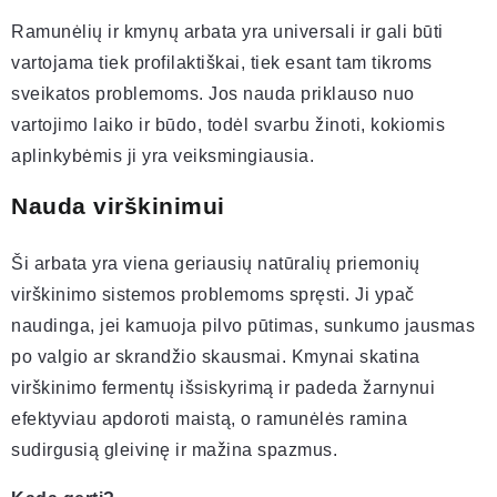
Ramunėlių ir kmynų arbata yra universali ir gali būti
vartojama tiek profilaktiškai, tiek esant tam tikroms
sveikatos problemoms. Jos nauda priklauso nuo
vartojimo laiko ir būdo, todėl svarbu žinoti, kokiomis
aplinkybėmis ji yra veiksmingiausia.
Nauda virškinimui
Ši arbata yra viena geriausių natūralių priemonių
virškinimo sistemos problemoms spręsti. Ji ypač
naudinga, jei kamuoja pilvo pūtimas, sunkumo jausmas
po valgio ar skrandžio skausmai. Kmynai skatina
virškinimo fermentų išsiskyrimą ir padeda žarnynui
efektyviau apdoroti maistą, o ramunėlės ramina
sudirgusią gleivinę ir mažina spazmus.