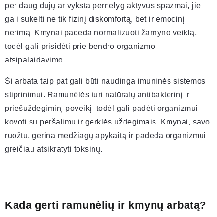
per daug dujų ar vyksta pernelyg aktyvūs spazmai, jie
gali sukelti ne tik fizinį diskomfortą, bet ir emocinį
nerimą. Kmynai padeda normalizuoti žarnyno veiklą,
todėl gali prisidėti prie bendro organizmo
atsipalaidavimo.
Ši arbata taip pat gali būti naudinga imuninės sistemos
stiprinimui. Ramunėlės turi natūralų antibakterinį ir
priešuždegiminį poveikį, todėl gali padėti organizmui
kovoti su peršalimu ir gerklės uždegimais. Kmynai, savo
ruožtu, gerina medžiagų apykaitą ir padeda organizmui
greičiau atsikratyti toksinų.
Kada gerti ramunėlių ir kmynų arbatą?