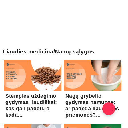
Liaudies medicina/Namų sąlygos
Stemplės uždegimo
Nagų grybelio
gydymas liaudiškai:
gydymas namuose:
kas gali padėti, o
ar padeda liaudiškos
kada...
priemonės?...