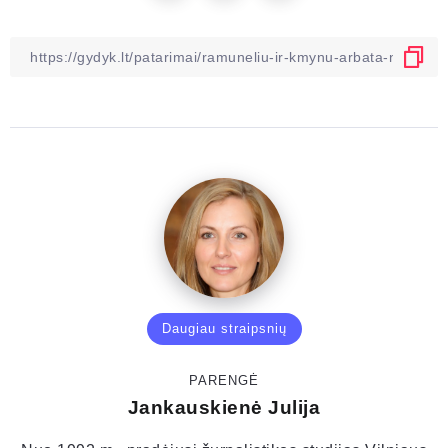
Daugiau straipsnių
PARENGĖ
Jankauskienė Julija