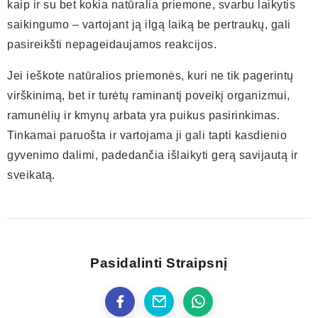
kaip ir su bet kokia natūralia priemone, svarbu laikytis
saikingumo – vartojant ją ilgą laiką be pertraukų, gali
pasireikšti nepageidaujamos reakcijos.
Jei ieškote natūralios priemonės, kuri ne tik pagerintų
virškinimą, bet ir turėtų raminantį poveikį organizmui,
ramunėlių ir kmynų arbata yra puikus pasirinkimas.
Tinkamai paruošta ir vartojama ji gali tapti kasdienio
gyvenimo dalimi, padedančia išlaikyti gerą savijautą ir
sveikatą.
Pasidalinti Straipsnį