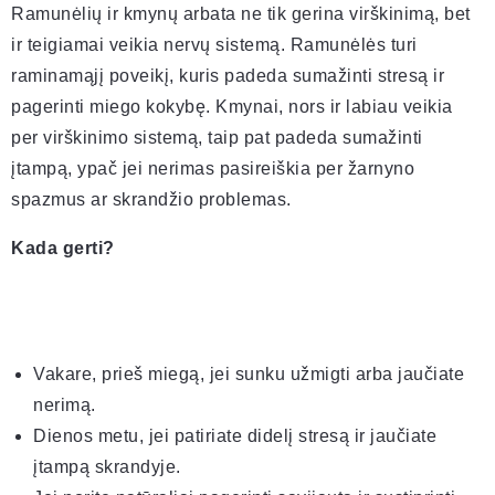
Ramunėlių ir kmynų arbata ne tik gerina virškinimą, bet
ir teigiamai veikia nervų sistemą. Ramunėlės turi
raminamąjį poveikį, kuris padeda sumažinti stresą ir
pagerinti miego kokybę. Kmynai, nors ir labiau veikia
per virškinimo sistemą, taip pat padeda sumažinti
įtampą, ypač jei nerimas pasireiškia per žarnyno
spazmus ar skrandžio problemas.
Kada gerti?
Vakare, prieš miegą, jei sunku užmigti arba jaučiate
nerimą.
Dienos metu, jei patiriate didelį stresą ir jaučiate
įtampą skrandyje.