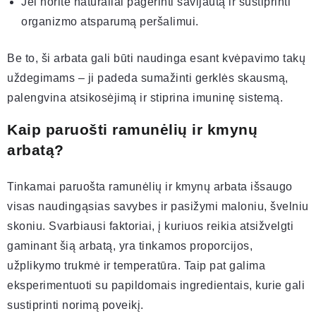
Jei norite natūraliai pagerinti savijautą ir sustiprinti
organizmo atsparumą peršalimui.
Be to, ši arbata gali būti naudinga esant kvėpavimo takų
uždegimams – ji padeda sumažinti gerklės skausmą,
palengvina atsikosėjimą ir stiprina imuninę sistemą.
Kaip paruošti ramunėlių ir kmynų
arbatą?
Tinkamai paruošta ramunėlių ir kmynų arbata išsaugo
visas naudingąsias savybes ir pasižymi maloniu, švelniu
skoniu. Svarbiausi faktoriai, į kuriuos reikia atsižvelgti
gaminant šią arbatą, yra tinkamos proporcijos,
užplikymo trukmė ir temperatūra. Taip pat galima
eksperimentuoti su papildomais ingredientais, kurie gali
sustiprinti norimą poveikį.