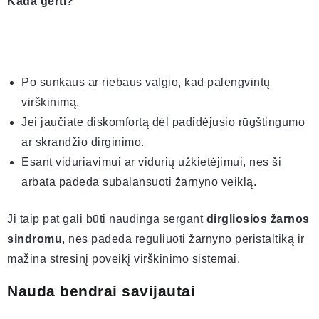
Kada gerti?
Po sunkaus ar riebaus valgio, kad palengvintų
virškinimą.
Jei jaučiate diskomfortą dėl padidėjusio rūgštingumo
ar skrandžio dirginimo.
Esant viduriavimui ar vidurių užkietėjimui, nes ši
arbata padeda subalansuoti žarnyno veiklą.
Ji taip pat gali būti naudinga sergant
dirgliosios žarnos
sindromu
, nes padeda reguliuoti žarnyno peristaltiką ir
mažina stresinį poveikį virškinimo sistemai.
Nauda bendrai savijautai