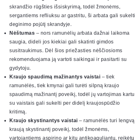
skrandžio rūgšties išsiskyrimą, todėl žmonėms,
sergantiems refliuksu ar gastritu, ši arbata gali sukelti
deginimo pojūtį skrandyje.
Nėštumas
– nors ramunėlių arbata dažnai laikoma
saugia, dideli jos kiekiai gali skatinti gimdos
susitraukimus. Dėl šios priežasties nėščiosioms
rekomenduojama ją vartoti saikingai ir pasitarti su
gydytoju.
Kraujo spaudimą mažinantys vaistai
– tiek
ramunėlės, tiek kmynai gali turėti silpną kraujo
spaudimą mažinantį poveikį, todėl jų vartojimas kartu
su vaistais gali sukelti per didelį kraujospūdžio
kritimą.
Kraujo skystinantys vaistai
– ramunėlės turi lengvą
kraują skystinantį poveikį, todėl žmonėms,
vartojantiems aspirino ar kitų antikoaguliantų, reikėtų