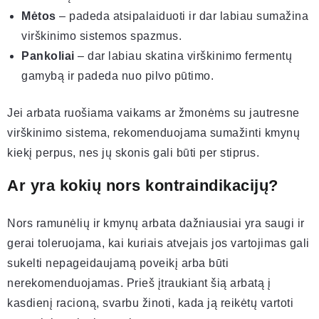
Mėtos
– padeda atsipalaiduoti ir dar labiau sumažina
virškinimo sistemos spazmus.
Pankoliai
– dar labiau skatina virškinimo fermentų
gamybą ir padeda nuo pilvo pūtimo.
Jei arbata ruošiama vaikams ar žmonėms su jautresne
virškinimo sistema, rekomenduojama sumažinti kmynų
kiekį perpus, nes jų skonis gali būti per stiprus.
Ar yra kokių nors kontraindikacijų?
Nors ramunėlių ir kmynų arbata dažniausiai yra saugi ir
gerai toleruojama, kai kuriais atvejais jos vartojimas gali
sukelti nepageidaujamą poveikį arba būti
nerekomenduojamas. Prieš įtraukiant šią arbatą į
kasdienį racioną, svarbu žinoti, kada ją reikėtų vartoti