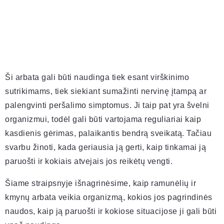
Ši arbata gali būti naudinga tiek esant virškinimo
sutrikimams, tiek siekiant sumažinti nervinę įtampą ar
palengvinti peršalimo simptomus. Ji taip pat yra švelni
organizmui, todėl gali būti vartojama reguliariai kaip
kasdienis gėrimas, palaikantis bendrą sveikatą. Tačiau
svarbu žinoti, kada geriausia ją gerti, kaip tinkamai ją
paruošti ir kokiais atvejais jos reikėtų vengti.
Šiame straipsnyje išnagrinėsime, kaip ramunėlių ir
kmynų arbata veikia organizmą, kokios jos pagrindinės
naudos, kaip ją paruošti ir kokiose situacijose ji gali būti