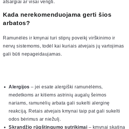
atsargiai ar visai vengti.
Kada nerekomenduojama gerti šios
arbatos?
Ramunėlės ir kmynai turi stiprų poveikį virškinimo ir
nervų sistemoms, todėl kai kuriais atvejais jų vartojimas
gali būti nepageidaujamas.
Alergijos
– jei esate alergiški ramunėlėms,
medetkoms ar kitiems astrinių augalų šeimos
nariams, ramunėlių arbata gali sukelti alerginę
reakciją. Retais atvejais kmynai taip pat gali sukelti
odos bėrimus ar niežulį.
Skrandžio rūgštingumo sutrikimai
– kmynai skatina