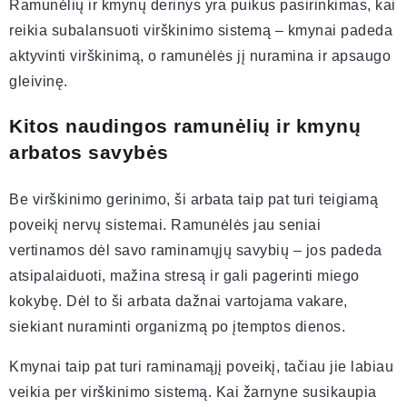
Ramunėlių ir kmynų derinys yra puikus pasirinkimas, kai
reikia subalansuoti virškinimo sistemą – kmynai padeda
aktyvinti virškinimą, o ramunėlės jį nuramina ir apsaugo
gleivinę.
Kitos naudingos ramunėlių ir kmynų
arbatos savybės
Be virškinimo gerinimo, ši arbata taip pat turi teigiamą
poveikį nervų sistemai. Ramunėlės jau seniai
vertinamos dėl savo raminamųjų savybių – jos padeda
atsipalaiduoti, mažina stresą ir gali pagerinti miego
kokybę. Dėl to ši arbata dažnai vartojama vakare,
siekiant nuraminti organizmą po įtemptos dienos.
Kmynai taip pat turi raminamąjį poveikį, tačiau jie labiau
veikia per virškinimo sistemą. Kai žarnyne susikaupia