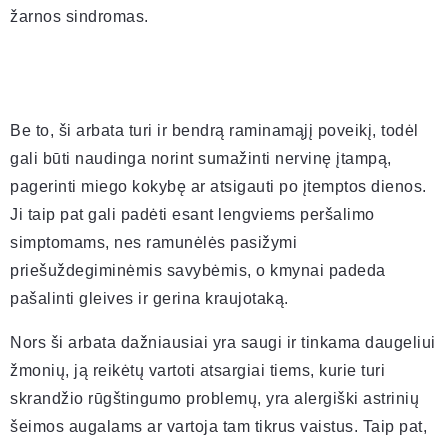
žarnos sindromas.
Be to, ši arbata turi ir bendrą raminamąjį poveikį, todėl
gali būti naudinga norint sumažinti nervinę įtampą,
pagerinti miego kokybę ar atsigauti po įtemptos dienos.
Ji taip pat gali padėti esant lengviems peršalimo
simptomams, nes ramunėlės pasižymi
priešuždegiminėmis savybėmis, o kmynai padeda
pašalinti gleives ir gerina kraujotaką.
Nors ši arbata dažniausiai yra saugi ir tinkama daugeliui
žmonių, ją reikėtų vartoti atsargiai tiems, kurie turi
skrandžio rūgštingumo problemų, yra alergiški astrinių
šeimos augalams ar vartoja tam tikrus vaistus. Taip pat,