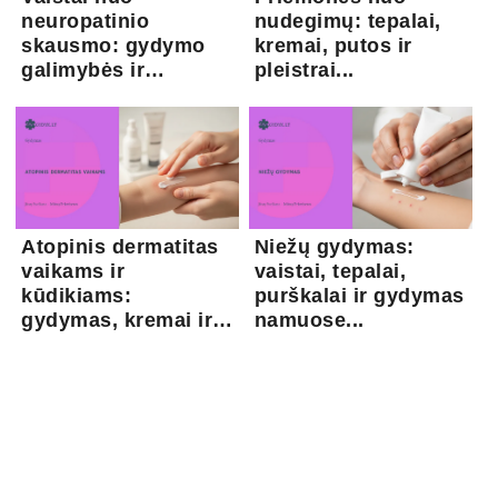
neuropatinio
nudegimų: tepalai,
skausmo: gydymo
kremai, putos ir
galimybės ir
pleistrai...
kapsaicina...
Atopinis dermatitas
Niežų gydymas:
vaikams ir
vaistai, tepalai,
kūdikiams:
purškalai ir gydymas
gydymas, kremai ir
namuose...
pri...