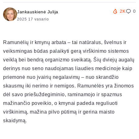
2K
0
Jankauskienė Julija
2025 17 vasario
Ramunėlių ir kmynų arbata – tai natūralus, švelnus ir
veiksmingas būdas palaikyti gerą virškinimo sistemos
veiklą bei bendrą organizmo sveikatą. Šių dviejų augalų
derinys nuo seno naudojamas liaudies medicinoje kaip
priemonė nuo įvairių negalavimų – nuo skrandžio
skausmų iki nerimo ir nemigos. Ramunėlės yra žinomos
dėl savo priešuždegiminio, raminamojo ir spazmus
mažinančio poveikio, o kmynai padeda reguliuoti
virškinimą, mažina pilvo pūtimą ir gerina maisto
skaidymą.