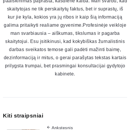
paaiškinimas paprasta, kasdiene kalba. Man svarbu, kad
skaitytojas ne tik perskaitytų faktus, bet ir suprastų, iš
kur jie kyla, kokios yra jų ribos ir kaip šią informaciją
galima pritaikyti realiame gyvenime.Profesinėje veikloje
man svarbiausia – aiškumas, tikslumas ir pagarba
skaitytojui. Esu įsitikinusi, kad kokybiškas žurnalistinis
darbas sveikatos temose gali padėti mažinti baimę,
dezinformaciją ir mitus, o gerai parašytas tekstas kartais
prilygsta trumpai, bet prasmingai konsultacijai gydytojo
kabinete.
Kiti straipsniai
Ankstesnis