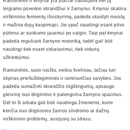
Ramunėlės ir kmynai yra plačiai naudojami dėl jų
teigiamo poveikio skrandžiui ir žarnynui. Kmynai skatina
virškinimo fermentų išsiskyrimą, padeda skaidyti maistą
ir mažina dujų kaupimąsi. Jie ypač naudingi esant pilvo
pūtimui ar sunkumo jausmui po valgio. Taip pat kmynai
padeda reguliuoti žarnyno motoriką, todėl gali būti
naudingi tiek esant viduriavimui, tiek vidurių
užkietėjimui.
Ramunėlės, savo ruožtu, veikia švelniau, tačiau turi
stiprias priešuždegimines ir raminančias savybes. Jos
padeda sumažinti skrandžio rūgštingumą, apsaugo
gleivinę nuo dirginimo ir palengvina žarnyno spazmus.
Dėl to ši arbata gali būti naudinga žmonėms, kurie
kenčia nuo dirgliosios žarnos sindromo ar dažnų
virškinimo problemų, susijusių su stresu.