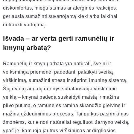
diskomfortas, mieguistumas ar alerginės reakcijos,
geriausia sumažinti suvartojamą kiekį arba laikinai
nutraukti vartojimą.
Išvada – ar verta gerti ramunėlių ir
kmynų arbatą?
Ramunėlių ir kmynų arbata yra natūrali, švelni ir
veiksminga priemonė, padedanti palaikyti sveiką
virškinimą, sumažinti stresą ir stiprinti imuninę sistemą.
Šių dviejų augalų derinys subalansuoja virškinimo
veiklą – kmynai padeda suskaidyti maistą ir mažina
pilvo pūtimą, o ramunėlės ramina skrandžio gleivinę ir
mažina uždegiminius procesus. Tai puikus pasirinkimas
žmonėms, kurie nori natūraliai reguliuoti žarnyno veiklą,
ypač jei kamuoja jautrus virškinimas ar dirgliosios