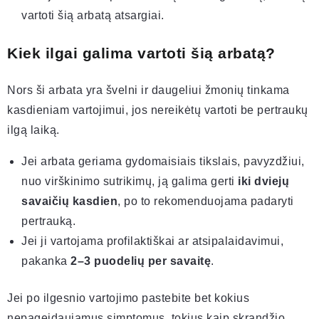
vartoti šią arbatą atsargiai.
Kiek ilgai galima vartoti šią arbatą?
Nors ši arbata yra švelni ir daugeliui žmonių tinkama
kasdieniam vartojimui, jos nereikėtų vartoti be pertraukų
ilgą laiką.
Jei arbata geriama gydomaisiais tikslais, pavyzdžiui,
nuo virškinimo sutrikimų, ją galima gerti
iki dviejų
savaičių kasdien
, po to rekomenduojama padaryti
pertrauką.
Jei ji vartojama profilaktiškai ar atsipalaidavimui,
pakanka
2–3 puodelių per savaitę
.
Jei po ilgesnio vartojimo pastebite bet kokius
nepageidaujamus simptomus, tokius kaip skrandžio