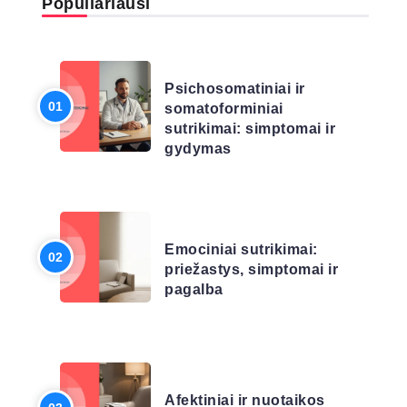
Populiariausi
LIGŲ SĄRAŠAS
Psichosomatiniai ir
somatoforminiai
sutrikimai: simptomai ir
gydymas
LIGŲ SĄRAŠAS
Emociniai sutrikimai:
priežastys, simptomai ir
pagalba
LIGŲ SĄRAŠAS
Afektiniai ir nuotaikos