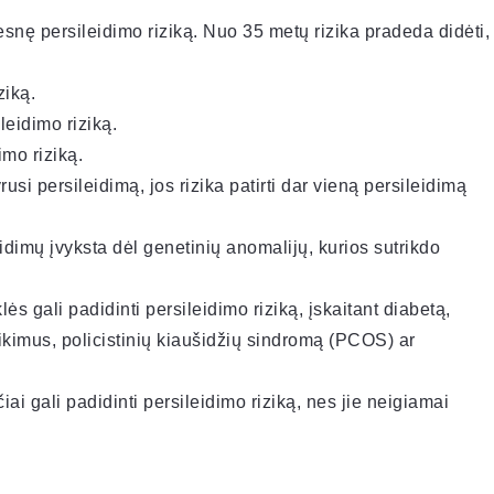
snę persileidimo riziką. Nuo 35 metų rizika pradeda didėti,
ziką.
leidimo riziką.
imo riziką.
usi persileidimą, jos rizika patirti dar vieną persileidimą
imų įvyksta dėl genetinių anomalijų, kurios sutrikdo
lės gali padidinti persileidimo riziką, įskaitant diabetą,
rikimus, policistinių kiaušidžių sindromą (PCOS) ar
iai gali padidinti persileidimo riziką, nes jie neigiamai