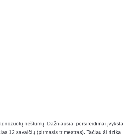
agnozuotų nėštumų. Dažniausiai persileidimai įvyksta
s 12 savaičių (pirmasis trimestras). Tačiau ši rizika