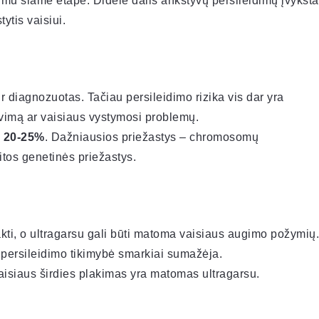
imu šiame etape. Didelė dalis ankstyvų persileidimų įvyksta
ytis vaisiui.
 diagnozuotas. Tačiau persileidimo rizika vis dar yra
avimą ar vaisiaus vystymosi problemų.
e
20-25%
. Dažniausios priežastys – chromosomų
tos genetinės priežastys.
akti, o ultragarsu gali būti matoma vaisiaus augimo požymių.
 persileidimo tikimybė smarkiai sumažėja.
 vaisiaus širdies plakimas yra matomas ultragarsu.