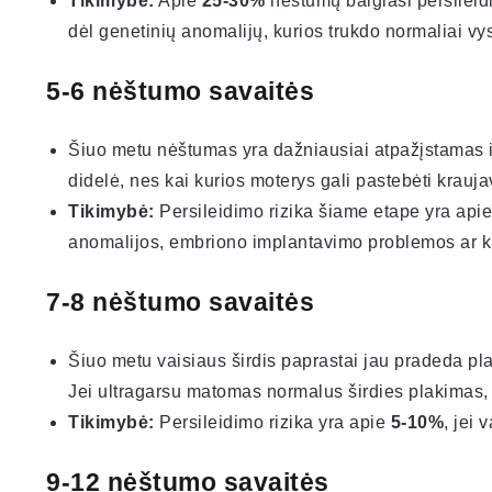
Tikimybė:
Apie
25-30%
nėštumų baigiasi persileid
dėl genetinių anomalijų, kurios trukdo normaliai vyst
5-6 nėštumo savaitės
Šiuo metu nėštumas yra dažniausiai atpažįstamas ir
didelė, nes kai kurios moterys gali pastebėti krauj
Tikimybė:
Persileidimo rizika šiame etape yra api
anomalijos, embriono implantavimo problemos ar ki
7-8 nėštumo savaitės
Šiuo metu vaisiaus širdis paprastai jau pradeda pl
Jei ultragarsu matomas normalus širdies plakimas,
Tikimybė:
Persileidimo rizika yra apie
5-10%
, jei
9-12 nėštumo savaitės