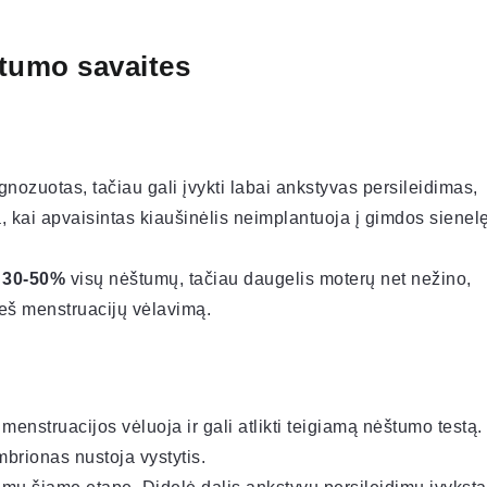
štumo savaites
zuotas, tačiau gali įvykti labai ankstyvas persileidimas,
da, kai apvaisintas kiaušinėlis neimplantuoja į gimdos sienel
i
30-50%
visų nėštumų, tačiau daugelis moterų net nežino,
ieš menstruacijų vėlavimą.
menstruacijos vėluoja ir gali atlikti teigiamą nėštumo testą.
mbrionas nustoja vystytis.