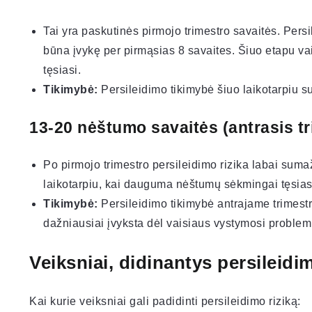
Tai yra paskutinės pirmojo trimestro savaitės. Pers
būna įvykę per pirmąsias 8 savaites. Šiuo etapu vai
tęsiasi.
Tikimybė:
Persileidimo tikimybė šiuo laikotarpiu s
13-20 nėštumo savaitės (antrasis t
Po pirmojo trimestro persileidimo rizika labai sum
laikotarpiu, kai dauguma nėštumų sėkmingai tęsias
Tikimybė:
Persileidimo tikimybė antrajame trimes
dažniausiai įvyksta dėl vaisiaus vystymosi probl
Veiksniai, didinantys persileidim
Kai kurie veiksniai gali padidinti persileidimo riziką: