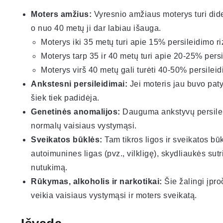
Moters amžius:
Vyresnio amžiaus moterys turi dide
o nuo 40 metų ji dar labiau išauga.
Moterys iki 35 metų turi apie 15% persileidimo ri
Moterys tarp 35 ir 40 metų turi apie 20-25% persi
Moterys virš 40 metų gali turėti 40-50% persileid
Ankstesni persileidimai:
Jei moteris jau buvo patyr
šiek tiek padidėja.
Genetinės anomalijos:
Dauguma ankstyvų persileid
normalų vaisiaus vystymąsi.
Sveikatos būklės:
Tam tikros ligos ir sveikatos būk
autoimunines ligas (pvz., vilkligę), skydliaukės sut
nutukimą.
Rūkymas, alkoholis ir narkotikai:
Šie žalingi įproč
veikia vaisiaus vystymąsi ir moters sveikatą.