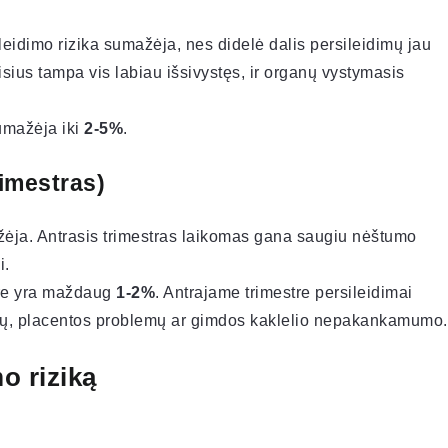
ileidimo rizika sumažėja, nes didelė dalis persileidimų jau
sius tampa vis labiau išsivystęs, ir organų vystymasis
umažėja iki
2-5%
.
rimestras)
ažėja. Antrasis trimestras laikomas gana saugiu nėštumo
i.
tre yra maždaug
1-2%
. Antrajame trimestre persileidimai
emų, placentos problemų ar gimdos kaklelio nepakankamumo.
o riziką