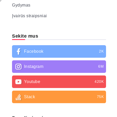
0
Gydymas
Įvairūs straipsniai
Sekite mus
Facebook
2K
Instagram
6M
Youtube
420K
Stack
75K