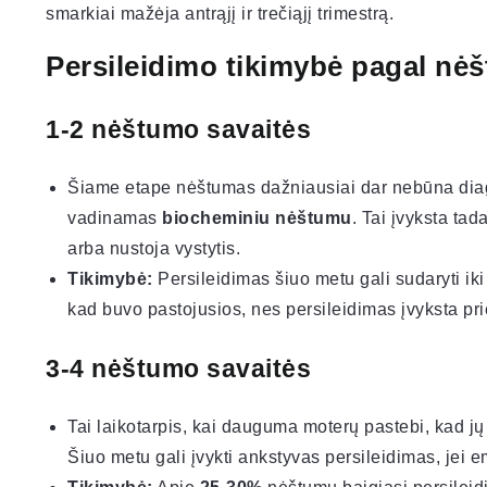
smarkiai mažėja antrąjį ir trečiąjį trimestrą.
Persileidimo tikimybė pagal nė
1-2 nėštumo savaitės
Šiame etape nėštumas dažniausiai dar nebūna diagno
vadinamas
biocheminiu nėštumu
. Tai įvyksta ta
arba nustoja vystytis.
Tikimybė:
Persileidimas šiuo metu gali sudaryti ik
kad buvo pastojusios, nes persileidimas įvyksta pr
3-4 nėštumo savaitės
Tai laikotarpis, kai dauguma moterų pastebi, kad jų 
Šiuo metu gali įvykti ankstyvas persileidimas, jei e