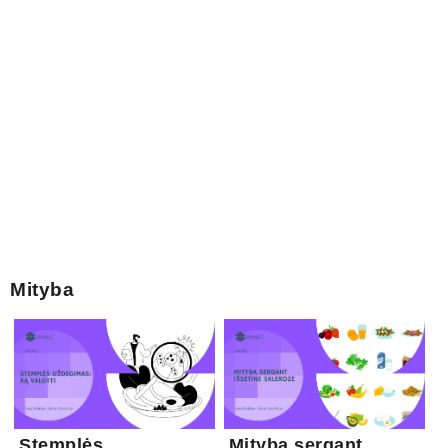
Mityba
Stemplės
Mityba sergant