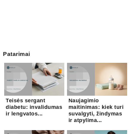
Patarimai
Teisės sergant
Naujagimio
diabetu: invalidumas
maitinimas: kiek turi
ir lengvatos...
suvalgyti, žindymas
ir atpylima...