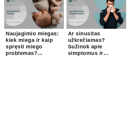
Naujagimio miegas:
Ar sinusitas
kiek miega ir kaip
užkrečiamas?
spręsti miego
Sužinok apie
problemas?...
simptomus ir
gydymo gal...