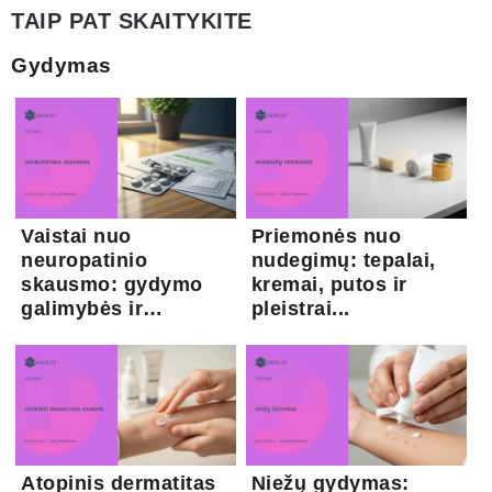
TAIP PAT SKAITYKITE
Gydymas
Vaistai nuo
Priemonės nuo
neuropatinio
nudegimų: tepalai,
skausmo: gydymo
kremai, putos ir
galimybės ir
pleistrai...
kapsaicina...
Atopinis dermatitas
Niežų gydymas: