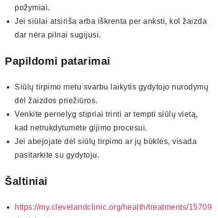
požymiai.
Jei siūlai atsiriša arba iškrenta per anksti, kol žaizda
dar nėra pilnai sugijusi.
Papildomi patarimai
Siūlų tirpimo metu svarbu laikytis gydytojo nurodymų
dėl žaizdos priežiūros.
Venkite pernelyg stipriai trinti ar tempti siūlų vietą,
kad netrukdytumėte gijimo procesui.
Jei abejojate dėl siūlų tirpimo ar jų būklės, visada
pasitarkite su gydytoju.
Šaltiniai
https://my.clevelandclinic.org/health/treatments/15709