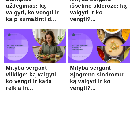
uždegimas: ką
išsėtine skleroze: ką
valgyti, ko vengti ir
valgyti ir ko
kaip sumažinti d...
vengti?...
Mityba sergant
Mityba sergant
vilklige: ką valgyti,
Sjogreno sindromu:
ko vengti ir kada
ką valgyti ir ko
reikia in...
vengti?...