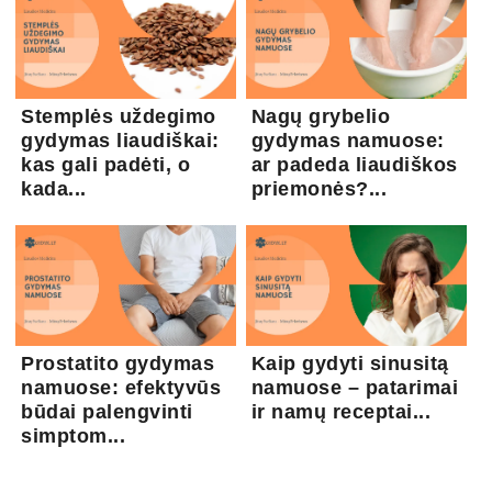
Stemplės uždegimo
Nagų grybelio
gydymas liaudiškai:
gydymas namuose:
kas gali padėti, o
ar padeda liaudiškos
kada...
priemonės?...
Prostatito gydymas
Kaip gydyti sinusitą
namuose: efektyvūs
namuose – patarimai
būdai palengvinti
ir namų receptai...
simptom...