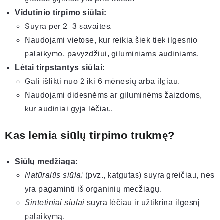
Vidutinio tirpimo siūlai:
Suyra per 2–3 savaites.
Naudojami vietose, kur reikia šiek tiek ilgesnio
palaikymo, pavyzdžiui, giluminiams audiniams.
Lėtai tirpstantys siūlai:
Gali išlikti nuo 2 iki 6 mėnesių arba ilgiau.
Naudojami didesnėms ar giluminėms žaizdoms,
kur audiniai gyja lėčiau.
Kas lemia siūlų tirpimo trukmę?
Siūlų medžiaga:
Natūralūs siūlai
(pvz., katgutas) suyra greičiau, nes
yra pagaminti iš organinių medžiagų.
Sintetiniai siūlai
suyra lėčiau ir užtikrina ilgesnį
palaikymą.