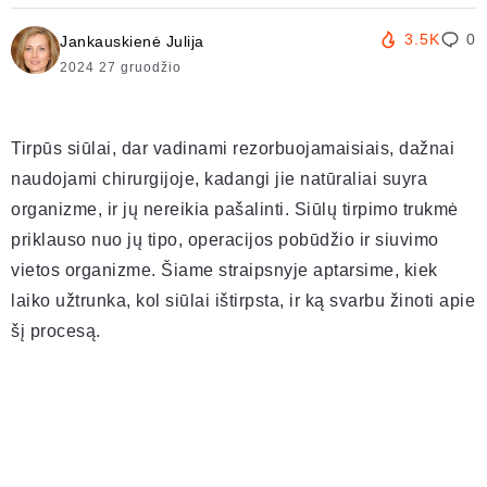
3.5K
0
Jankauskienė Julija
2024 27 gruodžio
Tirpūs siūlai, dar vadinami rezorbuojamaisiais, dažnai
naudojami chirurgijoje, kadangi jie natūraliai suyra
organizme, ir jų nereikia pašalinti. Siūlų tirpimo trukmė
priklauso nuo jų tipo, operacijos pobūdžio ir siuvimo
vietos organizme. Šiame straipsnyje aptarsime, kiek
laiko užtrunka, kol siūlai ištirpsta, ir ką svarbu žinoti apie
šį procesą.