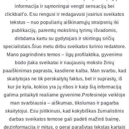
informacija ir sąmoningai vengti sensacijų bei
clickbait’o. Esu rengusi ir redagavusi įvairius sveikatos
tekstus – nuo populiarių aiškinamųjų straipsnių iki
publikacijų, paremtų mokslinių tyrimų išvadomis,
dirbdama kartu su gydytojais ir skirtingų sričių
specialistais.Šiuo metu dirbu sveikatos turinio redaktore.
Mano pagrindinės temos – ligų profilaktika, gyvenimo
būdo įtaka sveikatai ir naujausių mokslo žinių
paaiškinimas paprasta, kasdiene kalba. Man svarbu, kad
skaitytojas ne tik perskaitytų faktus, bet ir suprastų, iš
kur jie kyla, kokios yra jų ribos ir kaip šią informaciją
galima pritaikyti realiame gyvenime.Profesinėje veikloje
man svarbiausia – aiškumas, tikslumas ir pagarba
skaitytojui. Esu įsitikinusi, kad kokybiškas žurnalistinis
darbas sveikatos temose gali padėti mažinti baimę,
dezinformaciją ir mitus, o gerai parašytas tekstas kartais