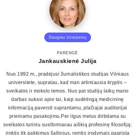
Daugiau straipsnių
PARENGĖ
Jankauskienė Julija
Nuo 1992 m., pradėjusi žurnalistikos studijas Vilniaus
universitete, supratau, kad man artimiausia kryptis –
sveikatos ir mokslo temos. Nuo pat studijų laikų mano
darbas sukasi apie tai, kaip sudėtingą medicininę
informaciją paversti suprantamu, plačiajai auditorijai
prieinamu pasakojimu.Per ilgus metus dirbdama su
sveikatos turiniu susiformavau aiškią profesinę filosofiją:
rinktis tik patikimus šaltinius, remtis įrodymais pagrįsta