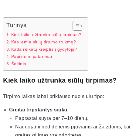
Turinys
Kiek laiko užtrunka siūlų tirpimas?
Kas lemia siūlų tirpimo trukmę?
Kada reikėtų kreiptis į gydytoją?
Papildomi patarimai
Šaltiniai
Kiek laiko užtrunka siūlų tirpimas?
Tirpimo laikas labai priklauso nuo siūlų tipo:
Greitai tirpstantys siūlai:
Paprastai suyra per 7–10 dienų.
Naudojami nedideliems pjūviams ar žaizdoms, kur
greitas gijimas yra prioritetas.