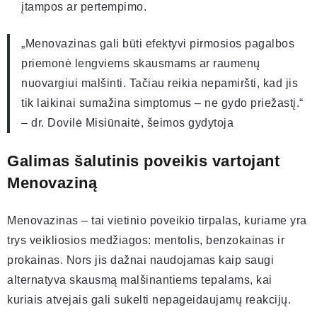
įtampos ar pertempimo.
„Menovazinas gali būti efektyvi pirmosios pagalbos
priemonė lengviems skausmams ar raumenų
nuovargiui malšinti. Tačiau reikia nepamiršti, kad jis
tik laikinai sumažina simptomus – ne gydo priežastį.“
– dr. Dovilė Misiūnaitė, šeimos gydytoja
Galimas šalutinis poveikis vartojant
Menovaziną
Menovazinas – tai vietinio poveikio tirpalas, kuriame yra
trys veikliosios medžiagos: mentolis, benzokainas ir
prokainas. Nors jis dažnai naudojamas kaip saugi
alternatyva skausmą malšinantiems tepalams, kai
kuriais atvejais gali sukelti nepageidaujamų reakcijų.