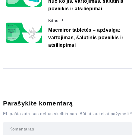
nuo ko jis, vartojimas, šalutinis
poveikis ir atsiliepimai
Kitas
Macmiror tabletės – apžvalga:
vartojimas, šalutinis poveikis ir
atsiliepimai
Parašykite komentarą
El. pašto adresas nebus skelbiamas.
Būtini laukeliai pažymėti
*