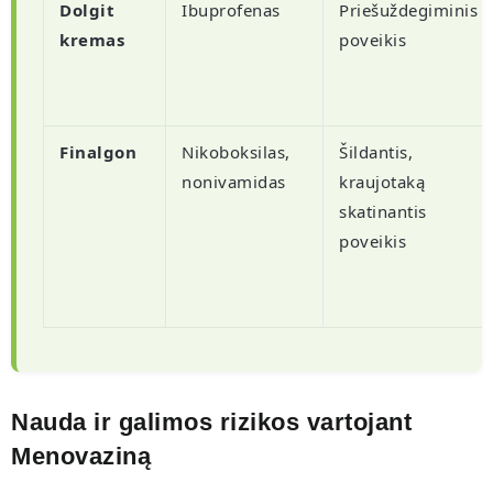
Dolgit
Ibuprofenas
Priešuždegiminis
kremas
poveikis
Finalgon
Nikoboksilas,
Šildantis,
nonivamidas
kraujotaką
skatinantis
poveikis
Nauda ir galimos rizikos vartojant
Menovaziną