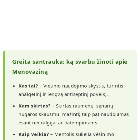
Greita santrauka: ką svarbu žinoti apie
Menovaziną
Kas tai?
– Vietinio naudojimo skystis, turintis
analgetinį ir lengvą antiseptinį poveikį.
Kam skirtas?
– Skirtas raumenų, sąnarių,
nugaros skausmui mažinti; taip pat naudojamas
esant neuralgijai ar patempimams.
Kaip veikia?
– Mentolis sukelia vėsinimo