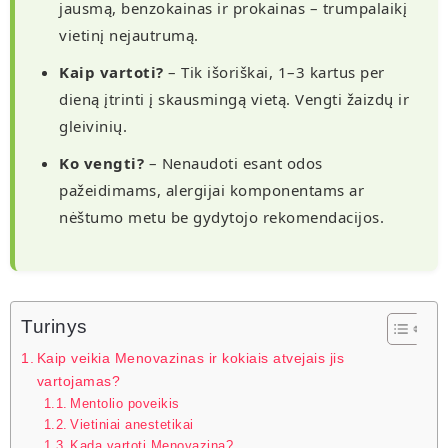
jausmą, benzokainas ir prokainas – trumpalaikį
vietinį nejautrumą.
Kaip vartoti?
– Tik išoriškai, 1–3 kartus per
dieną įtrinti į skausmingą vietą. Vengti žaizdų ir
gleivinių.
Ko vengti?
– Nenaudoti esant odos
pažeidimams, alergijai komponentams ar
nėštumo metu be gydytojo rekomendacijos.
Turinys
Kaip veikia Menovazinas ir kokiais atvejais jis
vartojamas?
Mentolio poveikis
Vietiniai anestetikai
Kada vartoti Menovaziną?