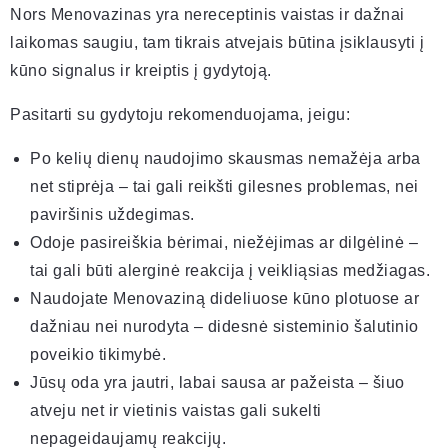
Nors Menovazinas yra nereceptinis vaistas ir dažnai
laikomas saugiu, tam tikrais atvejais būtina įsiklausyti į
kūno signalus ir kreiptis į gydytoją.
Pasitarti su gydytoju rekomenduojama, jeigu:
Po kelių dienų naudojimo skausmas nemažėja arba
net stiprėja – tai gali reikšti gilesnes problemas, nei
paviršinis uždegimas.
Odoje pasireiškia bėrimai, niežėjimas ar dilgėlinė –
tai gali būti alerginė reakcija į veikliąsias medžiagas.
Naudojate Menovaziną dideliuose kūno plotuose ar
dažniau nei nurodyta – didesnė sisteminio šalutinio
poveikio tikimybė.
Jūsų oda yra jautri, labai sausa ar pažeista – šiuo
atveju net ir vietinis vaistas gali sukelti
nepageidaujamų reakcijų.