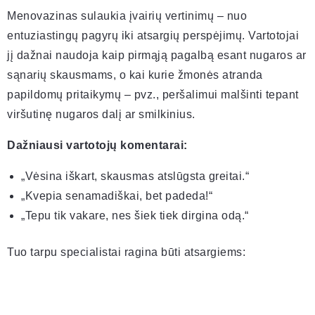
Menovazinas sulaukia įvairių vertinimų – nuo
entuziastingų pagyrų iki atsargių perspėjimų. Vartotojai
jį dažnai naudoja kaip pirmąją pagalbą esant nugaros ar
sąnarių skausmams, o kai kurie žmonės atranda
papildomų pritaikymų – pvz., peršalimui malšinti tepant
viršutinę nugaros dalį ar smilkinius.
Dažniausi vartotojų komentarai:
„Vėsina iškart, skausmas atslūgsta greitai.“
„Kvepia senamadiškai, bet padeda!“
„Tepu tik vakare, nes šiek tiek dirgina odą.“
Tuo tarpu specialistai ragina būti atsargiems: