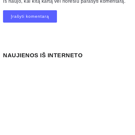
iš naujo, kai kitą kartą vėl norėsiu parašyti komentarą.
NAUJIENOS IŠ INTERNETO