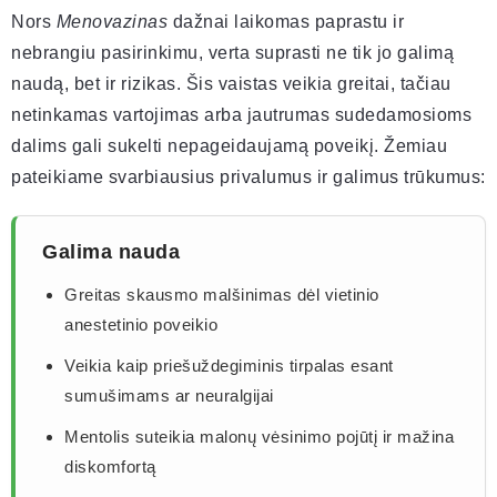
Nors
Menovazinas
dažnai laikomas paprastu ir
nebrangiu pasirinkimu, verta suprasti ne tik jo galimą
naudą, bet ir rizikas. Šis vaistas veikia greitai, tačiau
netinkamas vartojimas arba jautrumas sudedamosioms
dalims gali sukelti nepageidaujamą poveikį. Žemiau
pateikiame svarbiausius privalumus ir galimus trūkumus:
Galima nauda
Greitas skausmo malšinimas dėl vietinio
anestetinio poveikio
Veikia kaip priešuždegiminis tirpalas esant
sumušimams ar neuralgijai
Mentolis suteikia malonų vėsinimo pojūtį ir mažina
diskomfortą