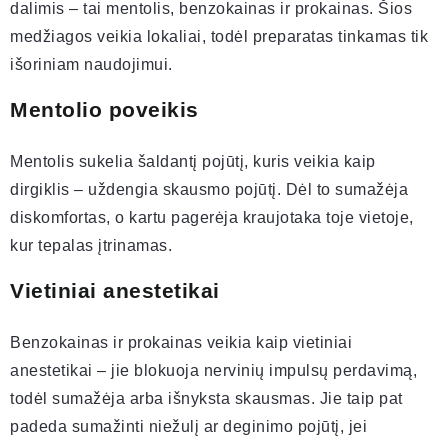
dalimis – tai mentolis, benzokainas ir prokainas. Šios
medžiagos veikia lokaliai, todėl preparatas tinkamas tik
išoriniam naudojimui.
Mentolio poveikis
Mentolis sukelia šaldantį pojūtį, kuris veikia kaip
dirgiklis – uždengia skausmo pojūtį. Dėl to sumažėja
diskomfortas, o kartu pagerėja kraujotaka toje vietoje,
kur tepalas įtrinamas.
Vietiniai anestetikai
Benzokainas ir prokainas veikia kaip vietiniai
anestetikai – jie blokuoja nervinių impulsų perdavimą,
todėl sumažėja arba išnyksta skausmas. Jie taip pat
padeda sumažinti niežulį ar deginimo pojūtį, jei