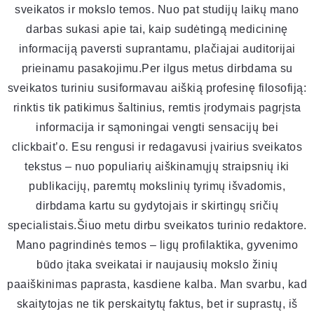
sveikatos ir mokslo temos. Nuo pat studijų laikų mano
darbas sukasi apie tai, kaip sudėtingą medicininę
informaciją paversti suprantamu, plačiajai auditorijai
prieinamu pasakojimu.Per ilgus metus dirbdama su
sveikatos turiniu susiformavau aiškią profesinę filosofiją:
rinktis tik patikimus šaltinius, remtis įrodymais pagrįsta
informacija ir sąmoningai vengti sensacijų bei
clickbait’o. Esu rengusi ir redagavusi įvairius sveikatos
tekstus – nuo populiarių aiškinamųjų straipsnių iki
publikacijų, paremtų mokslinių tyrimų išvadomis,
dirbdama kartu su gydytojais ir skirtingų sričių
specialistais.Šiuo metu dirbu sveikatos turinio redaktore.
Mano pagrindinės temos – ligų profilaktika, gyvenimo
būdo įtaka sveikatai ir naujausių mokslo žinių
paaiškinimas paprasta, kasdiene kalba. Man svarbu, kad
skaitytojas ne tik perskaitytų faktus, bet ir suprastų, iš