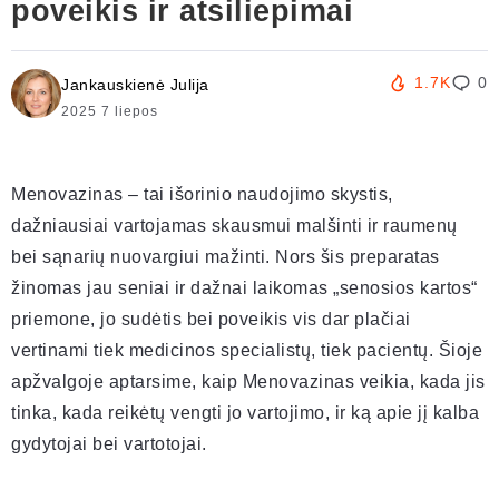
poveikis ir atsiliepimai
1.7K
0
Jankauskienė Julija
2025 7 liepos
Menovazinas – tai išorinio naudojimo skystis,
dažniausiai vartojamas skausmui malšinti ir raumenų
bei sąnarių nuovargiui mažinti. Nors šis preparatas
žinomas jau seniai ir dažnai laikomas „senosios kartos“
priemone, jo sudėtis bei poveikis vis dar plačiai
vertinami tiek medicinos specialistų, tiek pacientų. Šioje
apžvalgoje aptarsime, kaip Menovazinas veikia, kada jis
tinka, kada reikėtų vengti jo vartojimo, ir ką apie jį kalba
gydytojai bei vartotojai.