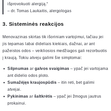
išprovokuoti alergiją.“
– dr. Tomas Laukaitis, alergologas
3. Sisteminės reakcijos
Menovazinas skirtas tik išoriniam vartojimui, tačiau jei
jis tepamas labai dideliais kiekiais, dažnai, ar ant
pažeistos odos – veikliosios medžiagos gali rezorbuotis
į kraują. Tokiu atveju galimi šie simptomai:
Silpnumas
ar
galvos svaigimas
– ypač jei vartojama
ant didelio odos ploto.
Sumažėjęs kraujospūdis
– itin reti, bet galimi
atvejai.
Pykinimas
ar
šaltkrėtis
– ypač jei žmogus jautrus
prokainui.