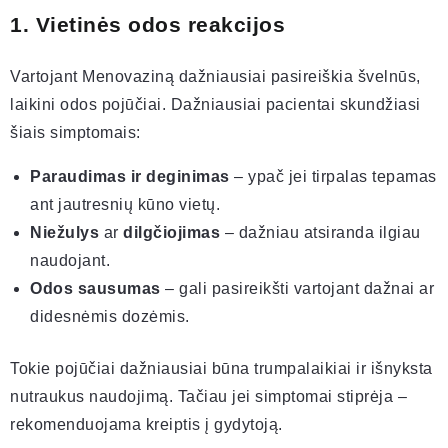
1. Vietinės odos reakcijos
Vartojant Menovaziną dažniausiai pasireiškia švelnūs,
laikini odos pojūčiai. Dažniausiai pacientai skundžiasi
šiais simptomais:
Paraudimas ir deginimas
– ypač jei tirpalas tepamas
ant jautresnių kūno vietų.
Niežulys
ar
dilgčiojimas
– dažniau atsiranda ilgiau
naudojant.
Odos sausumas
– gali pasireikšti vartojant dažnai ar
didesnėmis dozėmis.
Tokie pojūčiai dažniausiai būna trumpalaikiai ir išnyksta
nutraukus naudojimą. Tačiau jei simptomai stiprėja –
rekomenduojama kreiptis į gydytoją.