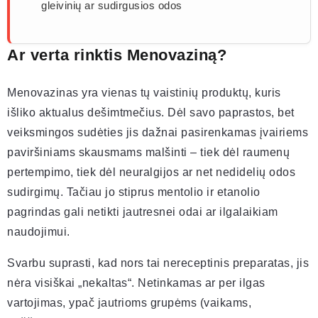
gleivinių ar sudirgusios odos
Ar verta rinktis Menovaziną?
Menovazinas yra vienas tų vaistinių produktų, kuris
išliko aktualus dešimtmečius. Dėl savo paprastos, bet
veiksmingos sudėties jis dažnai pasirenkamas įvairiems
paviršiniams skausmams malšinti – tiek dėl raumenų
pertempimo, tiek dėl neuralgijos ar net nedidelių odos
sudirgimų. Tačiau jo stiprus mentolio ir etanolio
pagrindas gali netikti jautresnei odai ar ilgalaikiam
naudojimui.
Svarbu suprasti, kad nors tai nereceptinis preparatas, jis
nėra visiškai „nekaltas“. Netinkamas ar per ilgas
vartojimas, ypač jautrioms grupėms (vaikams,