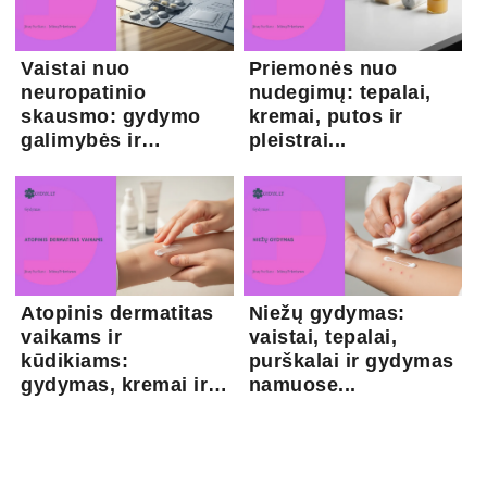
Vaistai nuo
Priemonės nuo
neuropatinio
nudegimų: tepalai,
skausmo: gydymo
kremai, putos ir
galimybės ir
pleistrai...
kapsaicina...
Atopinis dermatitas
Niežų gydymas:
vaikams ir
vaistai, tepalai,
kūdikiams:
purškalai ir gydymas
gydymas, kremai ir
namuose...
pri...