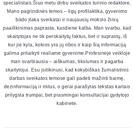
specialistais.Šiuo metu dirbu sveikatos turinio redaktore.
Mano pagrindinės temos – ligų profilaktika, gyvenimo
būdo įtaka sveikatai ir naujausių mokslo žinių
paaiškinimas paprasta, kasdiene kalba. Man svarbu, kad
skaitytojas ne tik perskaitytų faktus, bet ir suprastų, iš
kur jie kyla, kokios yra jų ribos ir kaip šią informaciją
galima pritaikyti realiame gyvenime.Profesinėje veikloje
man svarbiausia – aiškumas, tikslumas ir pagarba
skaitytojui. Esu įsitikinusi, kad kokybiškas žurnalistinis
darbas sveikatos temose gali padėti mažinti baimę,
dezinformaciją ir mitus, o gerai parašytas tekstas kartais
prilygsta trumpai, bet prasmingai konsultacijai gydytojo
kabinete.