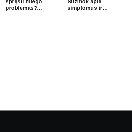
spręsti miego
Sužinok apie
problemas?...
simptomus ir
gydymo gal...