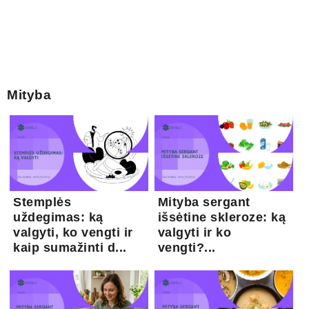
Mityba
Stemplės
Mityba sergant
uždegimas: ką
išsėtine skleroze: ką
valgyti, ko vengti ir
valgyti ir ko
kaip sumažinti d...
vengti?...