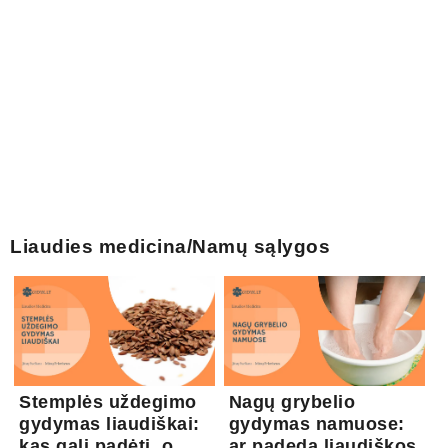
Liaudies medicina/Namų sąlygos
Stemplės uždegimo
Nagų grybelio
gydymas liaudiškai:
gydymas namuose:
kas gali padėti, o
ar padeda liaudiškos