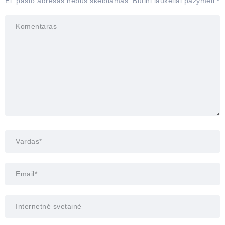
El. pašto adresas nebus skelbiamas.
Būtini laukeliai pažymėti
*