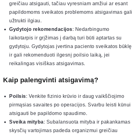
greičiau atsigauti, tačiau vyresniam amžiui ar esant
papildomoms sveikatos problemoms atsigavimas gali
užtrukti ilgiau.
Gydytojo rekomendacijos
: Nedarbingumo
laikotarpis ir grįžimas į darbą turi būti aptartas su
gydytoju. Gydytojas įvertina paciento sveikatos būklę
ir gali rekomenduoti ilgesnį poilsio laiką, jei
reikalingas visiškas atsigavimas.
Kaip palengvinti atsigavimą?
Poilsis
: Venkite fizinio krūvio ir daug vaikščiojimo
pirmąsias savaites po operacijos. Svarbu leisti kūnui
atsigauti be papildomo spaudimo.
Sveika mityba
: Subalansuota mityba ir pakankamas
skysčių vartojimas padeda organizmui greičiau