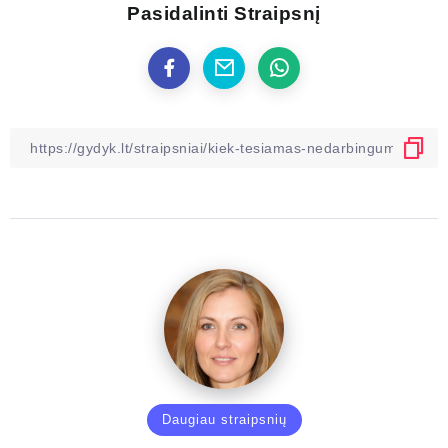
Pasidalinti Straipsnį
Daugiau straipsnių