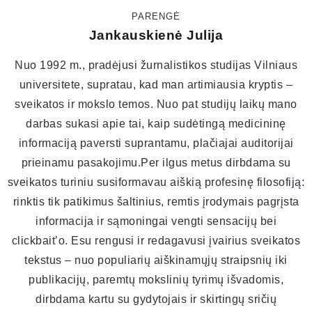
PARENGĖ
Jankauskienė Julija
Nuo 1992 m., pradėjusi žurnalistikos studijas Vilniaus
universitete, supratau, kad man artimiausia kryptis –
sveikatos ir mokslo temos. Nuo pat studijų laikų mano
darbas sukasi apie tai, kaip sudėtingą medicininę
informaciją paversti suprantamu, plačiajai auditorijai
prieinamu pasakojimu.Per ilgus metus dirbdama su
sveikatos turiniu susiformavau aiškią profesinę filosofiją:
rinktis tik patikimus šaltinius, remtis įrodymais pagrįsta
informacija ir sąmoningai vengti sensacijų bei
clickbait’o. Esu rengusi ir redagavusi įvairius sveikatos
tekstus – nuo populiarių aiškinamųjų straipsnių iki
publikacijų, paremtų mokslinių tyrimų išvadomis,
dirbdama kartu su gydytojais ir skirtingų sričių