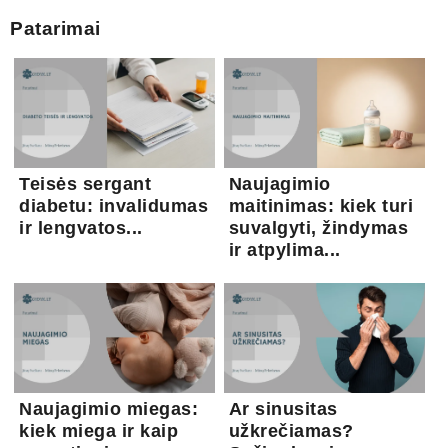
Patarimai
Teisės sergant
Naujagimio
diabetu: invalidumas
maitinimas: kiek turi
ir lengvatos...
suvalgyti, žindymas
ir atpylima...
Naujagimio miegas:
Ar sinusitas
kiek miega ir kaip
užkrečiamas?