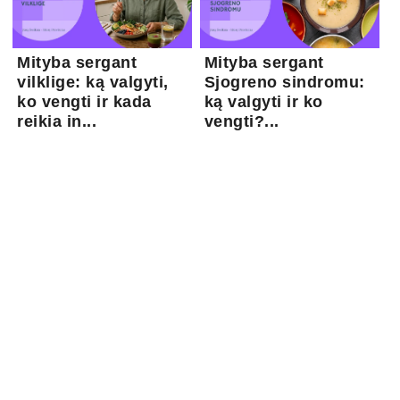
Mityba sergant
Mityba sergant
vilklige: ką valgyti,
Sjogreno sindromu:
ko vengti ir kada
ką valgyti ir ko
reikia in...
vengti?...