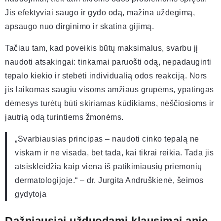
Jis efektyviai saugo ir gydo odą, mažina uždegimą,
apsaugo nuo dirginimo ir skatina gijimą.
Tačiau tam, kad poveikis būtų maksimalus, svarbu jį
naudoti atsakingai: tinkamai paruošti odą, nepadauginti
tepalo kiekio ir stebėti individualią odos reakciją. Nors
jis laikomas saugiu visoms amžiaus grupėms, ypatingas
dėmesys turėtų būti skiriamas kūdikiams, nėščiosioms ir
jautrią odą turintiems žmonėms.
„Svarbiausias principas – naudoti cinko tepalą ne
viskam ir ne visada, bet tada, kai tikrai reikia. Tada jis
atsiskleidžia kaip viena iš patikimiausių priemonių
dermatologijoje.“ – dr. Jurgita Andruškienė, šeimos
gydytoja
Dažniausiai užduodami klausimai apie