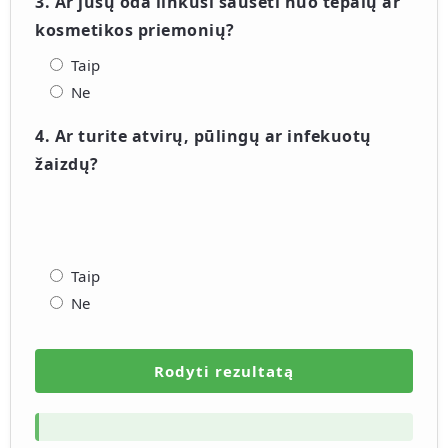
3. Ar jūsų oda linkusi sausėti nuo tepalų ar
kosmetikos priemonių?
Taip
Ne
4. Ar turite atvirų, pūlingų ar infekuotų
žaizdų?
Taip
Ne
Rodyti rezultatą