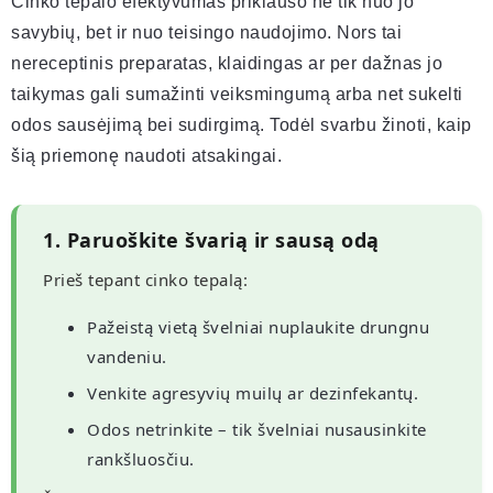
Cinko tepalo efektyvumas priklauso ne tik nuo jo
savybių, bet ir nuo teisingo naudojimo. Nors tai
nereceptinis preparatas, klaidingas ar per dažnas jo
taikymas gali sumažinti veiksmingumą arba net sukelti
odos sausėjimą bei sudirgimą. Todėl svarbu žinoti, kaip
šią priemonę naudoti atsakingai.
1. Paruoškite švarią ir sausą odą
Prieš tepant cinko tepalą:
Pažeistą vietą švelniai nuplaukite drungnu
vandeniu.
Venkite agresyvių muilų ar dezinfekantų.
Odos netrinkite – tik švelniai nusausinkite
rankšluosčiu.