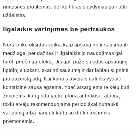
rimtesnes problemas, dėl ko tikrasis gydymas gali būti
uždelstas.
Ilgalaikis vartojimas be pertraukos
Nors cinko oksidas veikia kaip apsauginė ir sausinanti
medžiaga, per dažnas ir ilgalaikis jo naudojimas gali
turėti priešingą efektą. Jis gali pažeisti odos apsauginį
lipidinį sluoksnį, skatinti sausumą ir dar labiau silpninti
jau pažeistą odą. Kai kuriais atvejais gali išsivystyti
kontaktinė sausa egzema. Ypač atsargiems reikėtų būti
žmonėms, kurių oda jautri, plona ar linkusi į atopiją –
tokiu atveju rekomenduojama periodiškai nutraukti
vartojimą arba naudoti kartu su drėkinančiomis
priemonėmis.