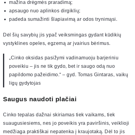
mažina drėgmės praradimą;
apsaugo nuo aplinkos dirgiklių;
padeda sumažinti šlapiavimą ar odos trynimąsi.
Dėl šių savybių jis ypač veiksmingas gydant kūdikių
vystyklines opeles, egzemą ar įvairius bėrimus.
„Cinko oksidas pasižymi vadinamuoju barjeriniu
poveikiu – jis ne tik gydo, bet ir saugo odą nuo
papildomo pažeidimo.“ – gyd. Tomas Gintaras, vaikų
ligų gydytojas
Saugus naudoti plačiai
Cinko tepalas dažnai skiriamas tiek vaikams, tiek
suaugusiesiems, nes jo poveikis yra paviršinis, veiklioji
medžiaga praktiškai nepatenka į kraujotaką. Dėl to jis