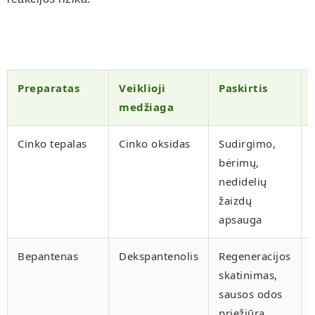
Preparatas
Veiklioji
Paskirtis
medžiaga
Cinko tepalas
Cinko oksidas
Sudirgimo,
bėrimų,
nedidelių
žaizdų
apsauga
Bepantenas
Dekspantenolis
Regeneracijos
skatinimas,
sausos odos
priežiūra