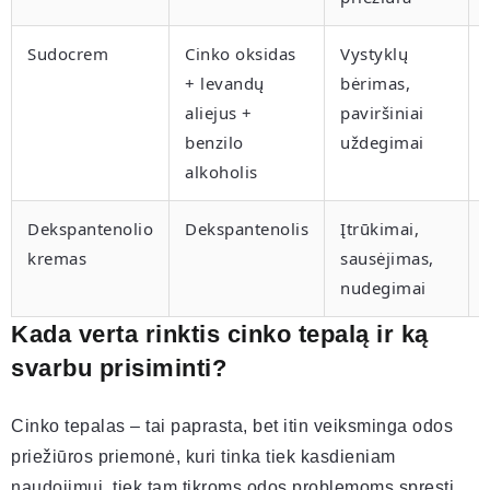
Sudocrem
Cinko oksidas
Vystyklų
+ levandų
bėrimas,
aliejus +
paviršiniai
benzilo
uždegimai
alkoholis
Dekspantenolio
Dekspantenolis
Įtrūkimai,
kremas
sausėjimas,
nudegimai
Kada verta rinktis cinko tepalą ir ką
svarbu prisiminti?
Cinko tepalas – tai paprasta, bet itin veiksminga odos
priežiūros priemonė, kuri tinka tiek kasdieniam
naudojimui, tiek tam tikroms odos problemoms spręsti.