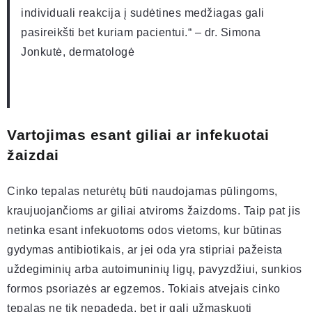
individuali reakcija į sudėtines medžiagas gali
pasireikšti bet kuriam pacientui.“ – dr. Simona
Jonkutė, dermatologė
Vartojimas esant giliai ar infekuotai
žaizdai
Cinko tepalas neturėtų būti naudojamas pūlingoms,
kraujuojančioms ar giliai atviroms žaizdoms. Taip pat jis
netinka esant infekuotoms odos vietoms, kur būtinas
gydymas antibiotikais, ar jei oda yra stipriai pažeista
uždegiminių arba autoimuninių ligų, pavyzdžiui, sunkios
formos psoriazės ar egzemos. Tokiais atvejais cinko
tepalas ne tik nepadeda, bet ir gali užmaskuoti