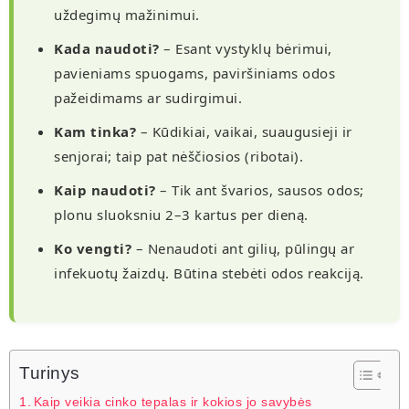
uždegimų mažinimui.
Kada naudoti?
– Esant vystyklų bėrimui,
pavieniams spuogams, paviršiniams odos
pažeidimams ar sudirgimui.
Kam tinka?
– Kūdikiai, vaikai, suaugusieji ir
senjorai; taip pat nėščiosios (ribotai).
Kaip naudoti?
– Tik ant švarios, sausos odos;
plonu sluoksniu 2–3 kartus per dieną.
Ko vengti?
– Nenaudoti ant gilių, pūlingų ar
infekuotų žaizdų. Būtina stebėti odos reakciją.
Turinys
Kaip veikia cinko tepalas ir kokios jo savybės