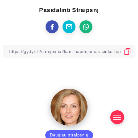
Pasidalinti Straipsnį
Daugiau straipsnių