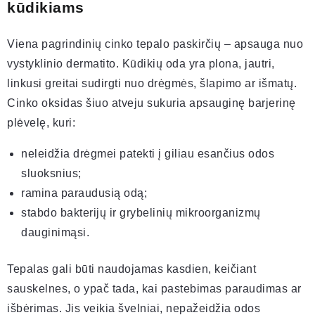
kūdikiams
Viena pagrindinių cinko tepalo paskirčių – apsauga nuo
vystyklinio dermatito. Kūdikių oda yra plona, jautri,
linkusi greitai sudirgti nuo drėgmės, šlapimo ar išmatų.
Cinko oksidas šiuo atveju sukuria apsauginę barjerinę
plėvelę, kuri:
neleidžia drėgmei patekti į giliau esančius odos
sluoksnius;
ramina paraudusią odą;
stabdo bakterijų ir grybelinių mikroorganizmų
dauginimąsi.
Tepalas gali būti naudojamas kasdien, keičiant
sauskelnes, o ypač tada, kai pastebimas paraudimas ar
išbėrimas. Jis veikia švelniai, nepažeidžia odos