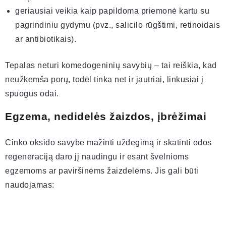
geriausiai veikia kaip papildoma priemonė kartu su
pagrindiniu gydymu (pvz., salicilo rūgštimi, retinoidais
ar antibiotikais).
Tepalas neturi komedogeninių savybių – tai reiškia, kad
neužkemša porų, todėl tinka net ir jautriai, linkusiai į
spuogus odai.
Egzema, nedidelės žaizdos, įbrėžimai
Cinko oksido savybė mažinti uždegimą ir skatinti odos
regeneraciją daro jį naudingu ir esant švelnioms
egzemoms ar paviršinėms žaizdelėms. Jis gali būti
naudojamas: