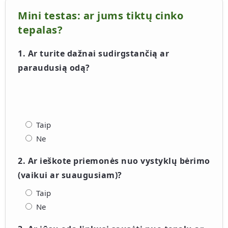
Mini testas: ar jums tiktų cinko
tepalas?
1. Ar turite dažnai sudirgstančią ar
paraudusią odą?
Taip
Ne
2. Ar ieškote priemonės nuo vystyklų bėrimo
(vaikui ar suaugusiam)?
Taip
Ne