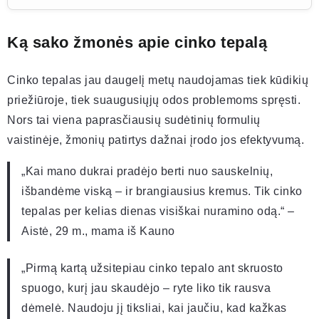
Ką sako žmonės apie cinko tepalą
Cinko tepalas jau daugelį metų naudojamas tiek kūdikių
priežiūroje, tiek suaugusiųjų odos problemoms spręsti.
Nors tai viena paprasčiausių sudėtinių formulių
vaistinėje, žmonių patirtys dažnai įrodo jos efektyvumą.
„Kai mano dukrai pradėjo berti nuo sauskelnių,
išbandėme viską – ir brangiausius kremus. Tik cinko
tepalas per kelias dienas visiškai nuramino odą.“ –
Aistė, 29 m., mama iš Kauno
„Pirmą kartą užsitepiau cinko tepalo ant skruosto
spuogo, kurį jau skaudėjo – ryte liko tik rausva
dėmelė. Naudoju jį tiksliai, kai jaučiu, kad kažkas