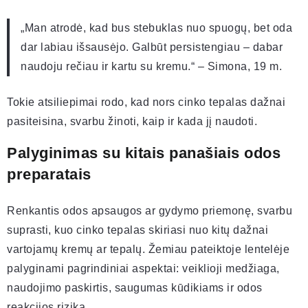
„Man atrodė, kad bus stebuklas nuo spuogų, bet oda
dar labiau išsausėjo. Galbūt persistengiau – dabar
naudoju rečiau ir kartu su kremu.“ – Simona, 19 m.
Tokie atsiliepimai rodo, kad nors cinko tepalas dažnai
pasiteisina, svarbu žinoti, kaip ir kada jį naudoti.
Palyginimas su kitais panašiais odos
preparatais
Renkantis odos apsaugos ar gydymo priemonę, svarbu
suprasti, kuo cinko tepalas skiriasi nuo kitų dažnai
vartojamų kremų ar tepalų. Žemiau pateiktoje lentelėje
palyginami pagrindiniai aspektai: veiklioji medžiaga,
naudojimo paskirtis, saugumas kūdikiams ir odos
reakcijos rizika.