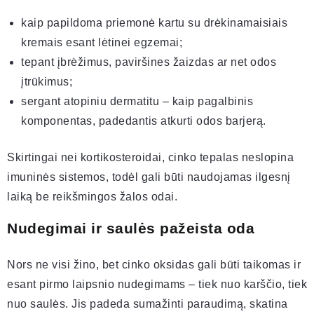
kaip papildoma priemonė kartu su drėkinamaisiais
kremais esant lėtinei egzemai;
tepant įbrėžimus, paviršines žaizdas ar net odos
įtrūkimus;
sergant atopiniu dermatitu – kaip pagalbinis
komponentas, padedantis atkurti odos barjerą.
Skirtingai nei kortikosteroidai, cinko tepalas neslopina
imuninės sistemos, todėl gali būti naudojamas ilgesnį
laiką be reikšmingos žalos odai.
Nudegimai ir saulės pažeista oda
Nors ne visi žino, bet cinko oksidas gali būti taikomas ir
esant pirmo laipsnio nudegimams – tiek nuo karščio, tiek
nuo saulės. Jis padeda sumažinti paraudimą, skatina