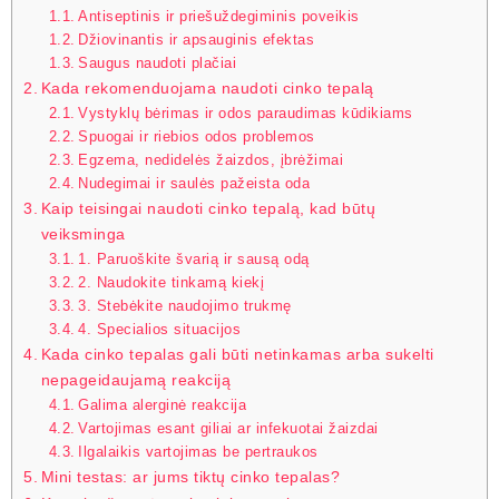
Antiseptinis ir priešuždegiminis poveikis
Džiovinantis ir apsauginis efektas
Saugus naudoti plačiai
Kada rekomenduojama naudoti cinko tepalą
Vystyklų bėrimas ir odos paraudimas kūdikiams
Spuogai ir riebios odos problemos
Egzema, nedidelės žaizdos, įbrėžimai
Nudegimai ir saulės pažeista oda
Kaip teisingai naudoti cinko tepalą, kad būtų
veiksminga
1. Paruoškite švarią ir sausą odą
2. Naudokite tinkamą kiekį
3. Stebėkite naudojimo trukmę
4. Specialios situacijos
Kada cinko tepalas gali būti netinkamas arba sukelti
nepageidaujamą reakciją
Galima alerginė reakcija
Vartojimas esant giliai ar infekuotai žaizdai
Ilgalaikis vartojimas be pertraukos
Mini testas: ar jums tiktų cinko tepalas?