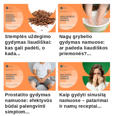
Stemplės uždegimo
Nagų grybelio
gydymas liaudiškai:
gydymas namuose:
kas gali padėti, o
ar padeda liaudiškos
kada...
priemonės?...
Prostatito gydymas
Kaip gydyti sinusitą
namuose: efektyvūs
namuose – patarimai
būdai palengvinti
ir namų receptai...
simptom...