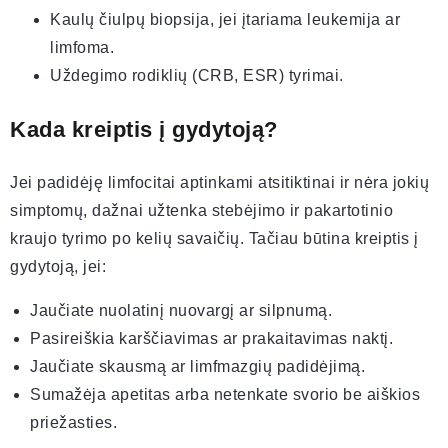
Kaulų čiulpų biopsija, jei įtariama leukemija ar
limfoma.
Uždegimo rodiklių (CRB, ESR) tyrimai.
Kada kreiptis į gydytoją?
Jei padidėję limfocitai aptinkami atsitiktinai ir nėra jokių
simptomų, dažnai užtenka stebėjimo ir pakartotinio
kraujo tyrimo po kelių savaičių. Tačiau būtina kreiptis į
gydytoją, jei:
Jaučiate nuolatinį nuovargį ar silpnumą.
Pasireiškia karščiavimas ar prakaitavimas naktį.
Jaučiate skausmą ar limfmazgių padidėjimą.
Sumažėja apetitas arba netenkate svorio be aiškios
priežasties.