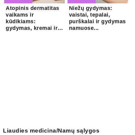
Atopinis dermatitas
Niežų gydymas:
vaikams ir
vaistai, tepalai,
kūdikiams:
purškalai ir gydymas
gydymas, kremai ir
namuose...
pri...
Liaudies medicina/Namų sąlygos