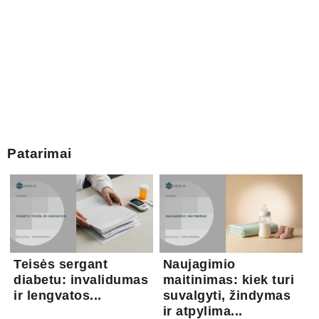
Patarimai
Teisės sergant
Naujagimio
diabetu: invalidumas
maitinimas: kiek turi
ir lengvatos...
suvalgyti, žindymas
ir atpylima...