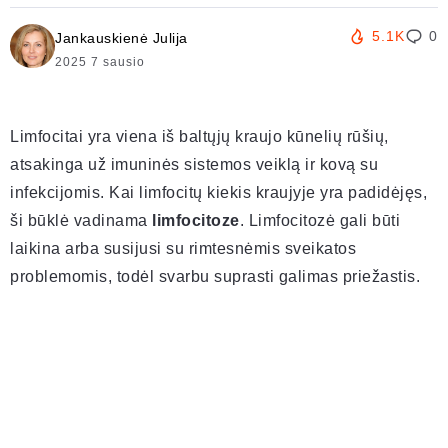
5.1K
0
Jankauskienė Julija
2025 7 sausio
Limfocitai yra viena iš baltųjų kraujo kūnelių rūšių,
atsakinga už imuninės sistemos veiklą ir kovą su
infekcijomis. Kai limfocitų kiekis kraujyje yra padidėjęs,
ši būklė vadinama
limfocitoze
. Limfocitozė gali būti
laikina arba susijusi su rimtesnėmis sveikatos
problemomis, todėl svarbu suprasti galimas priežastis.