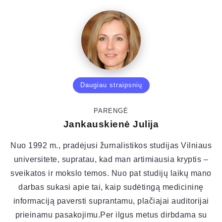
Daugiau straipsnių
PARENGĖ
Jankauskienė Julija
Nuo 1992 m., pradėjusi žurnalistikos studijas Vilniaus
universitete, supratau, kad man artimiausia kryptis –
sveikatos ir mokslo temos. Nuo pat studijų laikų mano
darbas sukasi apie tai, kaip sudėtingą medicininę
informaciją paversti suprantamu, plačiajai auditorijai
prieinamu pasakojimu.Per ilgus metus dirbdama su