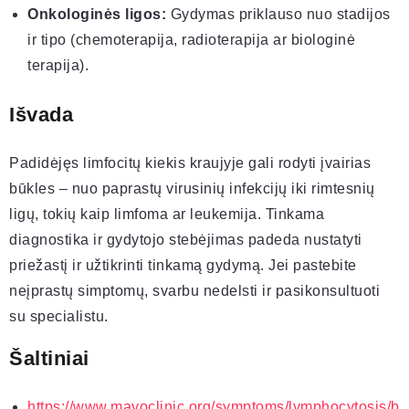
Onkologinės ligos:
Gydymas priklauso nuo stadijos
ir tipo (chemoterapija, radioterapija ar biologinė
terapija).
Išvada
Padidėjęs limfocitų kiekis kraujyje gali rodyti įvairias
būkles – nuo paprastų virusinių infekcijų iki rimtesnių
ligų, tokių kaip limfoma ar leukemija. Tinkama
diagnostika ir gydytojo stebėjimas padeda nustatyti
priežastį ir užtikrinti tinkamą gydymą. Jei pastebite
neįprastų simptomų, svarbu nedelsti ir pasikonsultuoti
su specialistu.
Šaltiniai
https://www.mayoclinic.org/symptoms/lymphocytosis/b