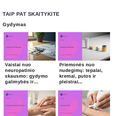
TAIP PAT SKAITYKITE
Gydymas
Vaistai nuo
Priemonės nuo
neuropatinio
nudegimų: tepalai,
skausmo: gydymo
kremai, putos ir
galimybės ir
pleistrai...
kapsaicina...