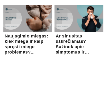
Naujagimio miegas:
Ar sinusitas
kiek miega ir kaip
užkrečiamas?
spręsti miego
Sužinok apie
problemas?...
simptomus ir
gydymo gal...