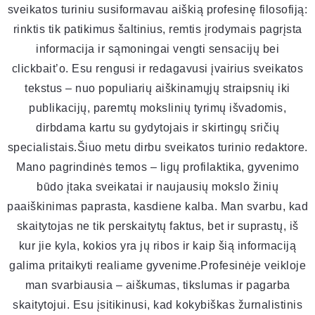
sveikatos turiniu susiformavau aiškią profesinę filosofiją:
rinktis tik patikimus šaltinius, remtis įrodymais pagrįsta
informacija ir sąmoningai vengti sensacijų bei
clickbait’o. Esu rengusi ir redagavusi įvairius sveikatos
tekstus – nuo populiarių aiškinamųjų straipsnių iki
publikacijų, paremtų mokslinių tyrimų išvadomis,
dirbdama kartu su gydytojais ir skirtingų sričių
specialistais.Šiuo metu dirbu sveikatos turinio redaktore.
Mano pagrindinės temos – ligų profilaktika, gyvenimo
būdo įtaka sveikatai ir naujausių mokslo žinių
paaiškinimas paprasta, kasdiene kalba. Man svarbu, kad
skaitytojas ne tik perskaitytų faktus, bet ir suprastų, iš
kur jie kyla, kokios yra jų ribos ir kaip šią informaciją
galima pritaikyti realiame gyvenime.Profesinėje veikloje
man svarbiausia – aiškumas, tikslumas ir pagarba
skaitytojui. Esu įsitikinusi, kad kokybiškas žurnalistinis