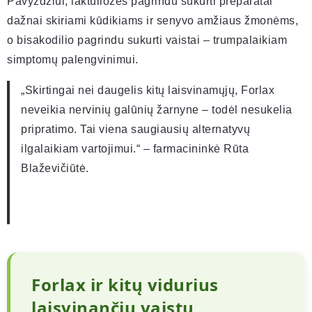
Pavyzdžiui, laktuliozės pagrindu sukurti preparatai
dažnai skiriami kūdikiams ir senyvo amžiaus žmonėms,
o bisakodilio pagrindu sukurti vaistai – trumpalaikiam
simptomų palengvinimui.
„Skirtingai nei daugelis kitų laisvinamųjų, Forlax
neveikia nervinių galūnių žarnyne – todėl nesukelia
pripratimo. Tai viena saugiausių alternatyvų
ilgalaikiam vartojimui.“ – farmacininkė Rūta
Blaževičiūtė.
Forlax ir kitų vidurius
laisvinančių vaistų