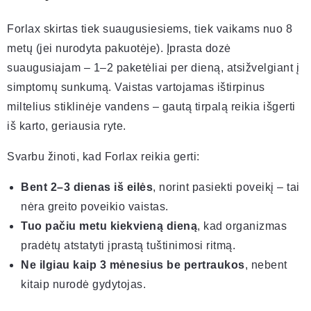
Forlax skirtas tiek suaugusiesiems, tiek vaikams nuo 8
metų (jei nurodyta pakuotėje). Įprasta dozė
suaugusiajam – 1–2 paketėliai per dieną, atsižvelgiant į
simptomų sunkumą. Vaistas vartojamas ištirpinus
miltelius stiklinėje vandens – gautą tirpalą reikia išgerti
iš karto, geriausia ryte.
Svarbu žinoti, kad Forlax reikia gerti:
Bent 2–3 dienas iš eilės
, norint pasiekti poveikį – tai
nėra greito poveikio vaistas.
Tuo pačiu metu kiekvieną dieną
, kad organizmas
pradėtų atstatyti įprastą tuštinimosi ritmą.
Ne ilgiau kaip 3 mėnesius be pertraukos
, nebent
kitaip nurodė gydytojas.