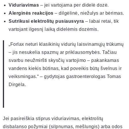
Viduriavimas
– jei vartojama per didelė dozė.
Alerginės reakcijos
– dilgėlinė, niežulys ar bėrimas.
Sutrikusi elektrolitų pusiausvyra
– labai retai, tik
vartojant ilgesnį laiką didelėmis dozėmis.
„Forlax neturi klasikinių vidurių laisvinamųjų trūkumų
– jis nesukelia spazmų ar priklausomybės. Tačiau
svarbu neužmiršti skysčių vartojimo – pakankamas
vandens kiekis būtinas, kad poveikis būtų švelnus ir
veiksmingas.“ – gydytojas gastroenterologas Tomas
Dirgėla.
Jei pasireiškia stiprus viduriavimas, elektrolitų
disbalanso požymiai (silpnumas, mėšlungis) arba odos