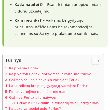
Kada naudoti?
– Esant lėtiniam ar epizodiniam
vidurių užkietėjimui.
Kam netinka?
– Vaikams be gydytojo
priežiūros, nėščiosioms be rekomendacijos,
asmenims su žarnyno pralaidumo sutrikimais.
Turinys
Kaip veikia Forlax
Kaip vartoti Forlax: dozavimas ir vartojimo trukmė
Galimas šalutinis poveikis vartojant Forlax
Kada reikėtų kreiptis į gydytoją vartojant Forlax
Forlax vartojimo trukmė ir efektas
Galimos Forlax alternatyvos
Forlax ir kitų vidurius laisvinančių vaistų palyginimas
Ką sako vartotojai apie Forlax?