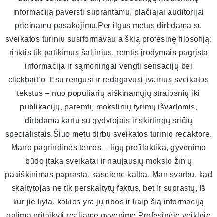
informaciją paversti suprantamu, plačiajai auditorijai
prieinamu pasakojimu.Per ilgus metus dirbdama su
sveikatos turiniu susiformavau aiškią profesinę filosofiją:
rinktis tik patikimus šaltinius, remtis įrodymais pagrįsta
informacija ir sąmoningai vengti sensacijų bei
clickbait’o. Esu rengusi ir redagavusi įvairius sveikatos
tekstus – nuo populiarių aiškinamųjų straipsnių iki
publikacijų, paremtų mokslinių tyrimų išvadomis,
dirbdama kartu su gydytojais ir skirtingų sričių
specialistais.Šiuo metu dirbu sveikatos turinio redaktore.
Mano pagrindinės temos – ligų profilaktika, gyvenimo
būdo įtaka sveikatai ir naujausių mokslo žinių
paaiškinimas paprasta, kasdiene kalba. Man svarbu, kad
skaitytojas ne tik perskaitytų faktus, bet ir suprastų, iš
kur jie kyla, kokios yra jų ribos ir kaip šią informaciją
galima pritaikyti realiame gyvenime.Profesinėje veikloje