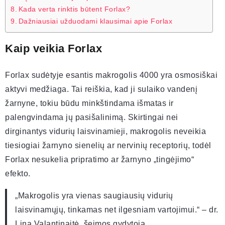
Kada verta rinktis būtent Forlax?
Dažniausiai užduodami klausimai apie Forlax
Kaip veikia Forlax
Forlax sudėtyje esantis makrogolis 4000 yra osmosiškai
aktyvi medžiaga. Tai reiškia, kad ji sulaiko vandenį
žarnyne, tokiu būdu minkštindama išmatas ir
palengvindama jų pasišalinimą. Skirtingai nei
dirginantys vidurių laisvinamieji, makrogolis neveikia
tiesiogiai žarnyno sienelių ar nervinių receptorių, todėl
Forlax nesukelia pripratimo ar žarnyno „tingėjimo“
efekto.
„Makrogolis yra vienas saugiausių vidurių
laisvinamųjų, tinkamas net ilgesniam vartojimui.“ – dr.
Lina Valantinaitė, šeimos gydytoja.