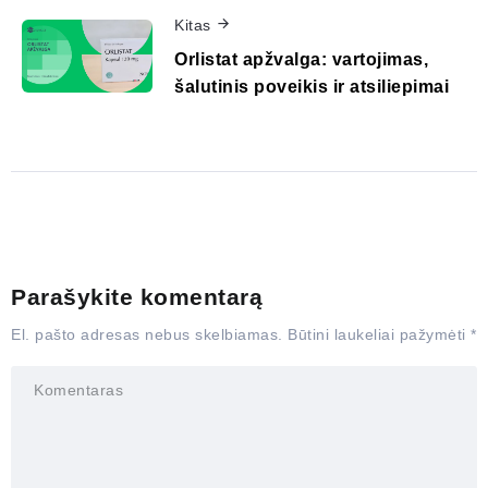
Kitas
Orlistat apžvalga: vartojimas,
šalutinis poveikis ir atsiliepimai
Parašykite komentarą
El. pašto adresas nebus skelbiamas.
Būtini laukeliai pažymėti
*