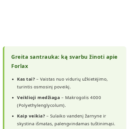
Greita santrauka: ką svarbu žinoti apie
Forlax
Kas tai?
– Vaistas nuo vidurių užkietėjimo,
turintis osmosinį poveikį.
Veiklioji medžiaga
– Makrogolis 4000
(Polyethylenglycolum).
Kaip veikia?
– Sulaiko vandenį žarnyne ir
skystina išmatas, palengvindamas tuštinimąsi.