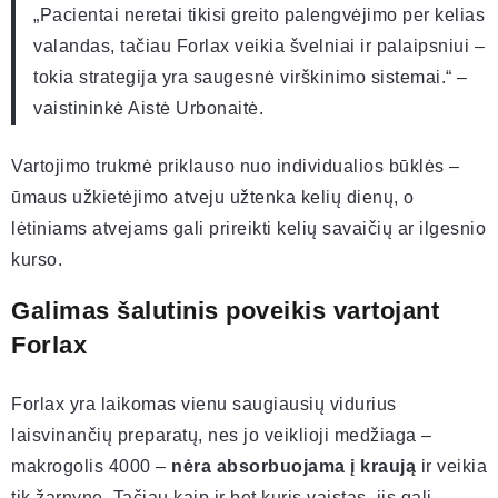
„Pacientai neretai tikisi greito palengvėjimo per kelias
valandas, tačiau Forlax veikia švelniai ir palaipsniui –
tokia strategija yra saugesnė virškinimo sistemai.“ –
vaistininkė Aistė Urbonaitė.
Vartojimo trukmė priklauso nuo individualios būklės –
ūmaus užkietėjimo atveju užtenka kelių dienų, o
lėtiniams atvejams gali prireikti kelių savaičių ar ilgesnio
kurso.
Galimas šalutinis poveikis vartojant
Forlax
Forlax yra laikomas vienu saugiausių vidurius
laisvinančių preparatų, nes jo veiklioji medžiaga –
makrogolis 4000 –
nėra absorbuojama į kraują
ir veikia
tik žarnyne. Tačiau kaip ir bet kuris vaistas, jis gali