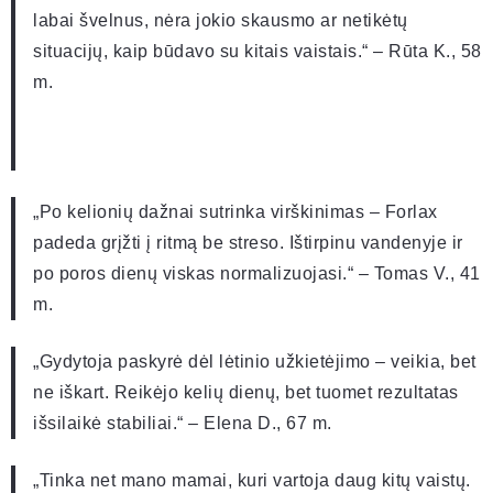
labai švelnus, nėra jokio skausmo ar netikėtų
situacijų, kaip būdavo su kitais vaistais.“ – Rūta K., 58
m.
„Po kelionių dažnai sutrinka virškinimas – Forlax
padeda grįžti į ritmą be streso. Ištirpinu vandenyje ir
po poros dienų viskas normalizuojasi.“ – Tomas V., 41
m.
„Gydytoja paskyrė dėl lėtinio užkietėjimo – veikia, bet
ne iškart. Reikėjo kelių dienų, bet tuomet rezultatas
išsilaikė stabiliai.“ – Elena D., 67 m.
„Tinka net mano mamai, kuri vartoja daug kitų vaistų.