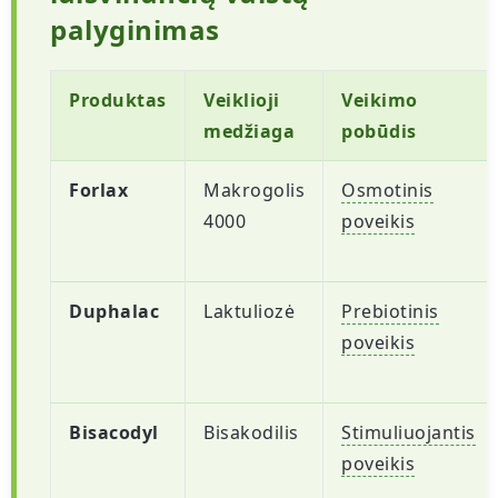
palyginimas
Produktas
Veiklioji
Veikimo
medžiaga
pobūdis
Forlax
Makrogolis
Osmotinis
4000
poveikis
Duphalac
Laktuliozė
Prebiotinis
poveikis
Bisacodyl
Bisakodilis
Stimuliuojantis
poveikis