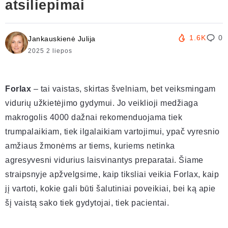
atsiliepimai
1.6K
0
Jankauskienė Julija
2025 2 liepos
Forlax
– tai vaistas, skirtas švelniam, bet veiksmingam
vidurių užkietėjimo gydymui. Jo veiklioji medžiaga
makrogolis 4000 dažnai rekomenduojama tiek
trumpalaikiam, tiek ilgalaikiam vartojimui, ypač vyresnio
amžiaus žmonėms ar tiems, kuriems netinka
agresyvesni vidurius laisvinantys preparatai. Šiame
straipsnyje apžvelgsime, kaip tiksliai veikia Forlax, kaip
jį vartoti, kokie gali būti šalutiniai poveikiai, bei ką apie
šį vaistą sako tiek gydytojai, tiek pacientai.