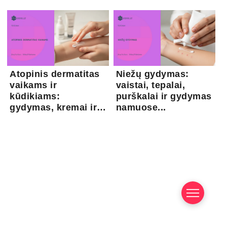
kapsaicina...
Atopinis dermatitas
Niežų gydymas:
vaikams ir
vaistai, tepalai,
kūdikiams:
purškalai ir gydymas
gydymas, kremai ir
namuose...
pri...