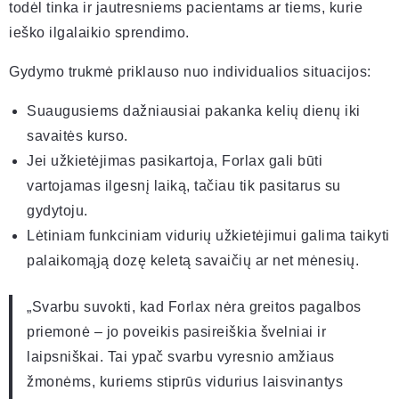
todėl tinka ir jautresniems pacientams ar tiems, kurie
ieško ilgalaikio sprendimo.
Gydymo trukmė priklauso nuo individualios situacijos:
Suaugusiems dažniausiai pakanka kelių dienų iki
savaitės kurso.
Jei užkietėjimas pasikartoja, Forlax gali būti
vartojamas ilgesnį laiką, tačiau tik pasitarus su
gydytoju.
Lėtiniam funkciniam vidurių užkietėjimui galima taikyti
palaikomąją dozę keletą savaičių ar net mėnesių.
„Svarbu suvokti, kad Forlax nėra greitos pagalbos
priemonė – jo poveikis pasireiškia švelniai ir
laipsniškai. Tai ypač svarbu vyresnio amžiaus
žmonėms, kuriems stiprūs vidurius laisvinantys