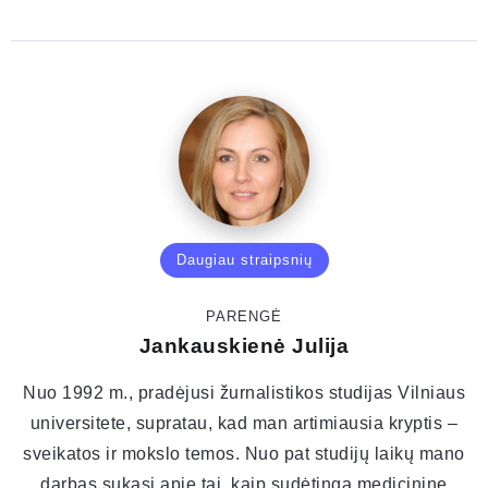
Daugiau straipsnių
PARENGĖ
Jankauskienė Julija
Nuo 1992 m., pradėjusi žurnalistikos studijas Vilniaus
universitete, supratau, kad man artimiausia kryptis –
sveikatos ir mokslo temos. Nuo pat studijų laikų mano
darbas sukasi apie tai, kaip sudėtingą medicininę