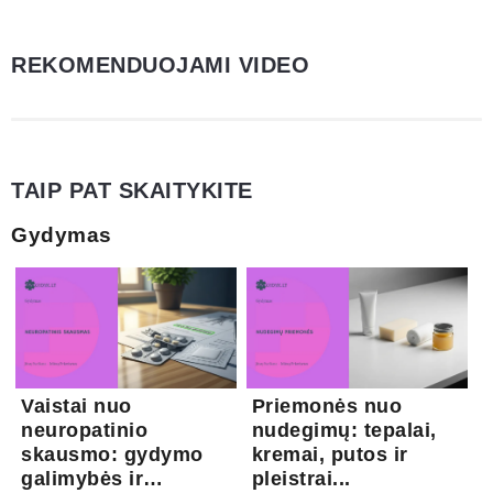
REKOMENDUOJAMI VIDEO
TAIP PAT SKAITYKITE
Gydymas
Vaistai nuo
Priemonės nuo
neuropatinio
nudegimų: tepalai,
skausmo: gydymo
kremai, putos ir
galimybės ir
pleistrai...