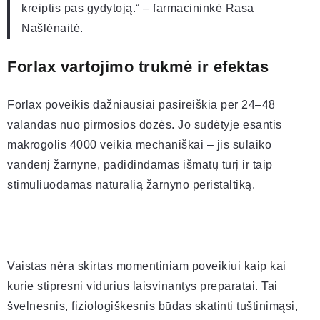
kreiptis pas gydytoją.“ – farmacininkė Rasa
Našlėnaitė.
Forlax vartojimo trukmė ir efektas
Forlax poveikis dažniausiai pasireiškia per 24–48
valandas nuo pirmosios dozės. Jo sudėtyje esantis
makrogolis 4000 veikia mechaniškai – jis sulaiko
vandenį žarnyne, padidindamas išmatų tūrį ir taip
stimuliuodamas natūralią žarnyno peristaltiką.
Vaistas nėra skirtas momentiniam poveikiui kaip kai
kurie stipresni vidurius laisvinantys preparatai. Tai
švelnesnis, fiziologiškesnis būdas skatinti tuštinimąsi,