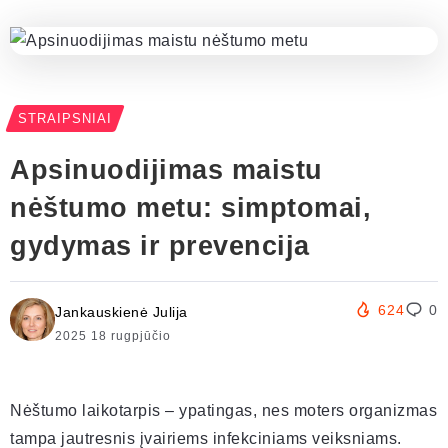
STRAIPSNIAI
Apsinuodijimas maistu
nėštumo metu: simptomai,
gydymas ir prevencija
624
0
Jankauskienė Julija
2025 18 rugpjūčio
Nėštumo laikotarpis – ypatingas, nes moters organizmas
tampa jautresnis įvairiems infekciniams veiksniams.