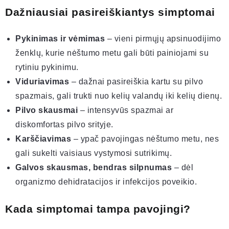
Dažniausiai pasireiškiantys simptomai
Pykinimas ir vėmimas
– vieni pirmųjų apsinuodijimo
ženklų, kurie nėštumo metu gali būti painiojami su
rytiniu pykinimu.
Viduriavimas
– dažnai pasireiškia kartu su pilvo
spazmais, gali trukti nuo kelių valandų iki kelių dienų.
Pilvo skausmai
– intensyvūs spazmai ar
diskomfortas pilvo srityje.
Karščiavimas
– ypač pavojingas nėštumo metu, nes
gali sukelti vaisiaus vystymosi sutrikimų.
Galvos skausmas, bendras silpnumas
– dėl
organizmo dehidratacijos ir infekcijos poveikio.
Kada simptomai tampa pavojingi?