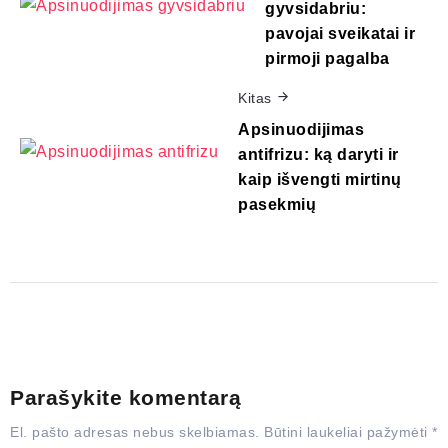
gyvsidabriu:
pavojai sveikatai ir
pirmoji pagalba
Kitas
Apsinuodijimas
antifrizu: ką daryti ir
kaip išvengti mirtinų
pasekmių
Parašykite komentarą
El. pašto adresas nebus skelbiamas.
Būtini laukeliai pažymėti
*