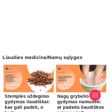
Liaudies medicina/Namų sąlygos
Stemplės uždegimo
Nagų grybelio
gydymas liaudiškai:
gydymas namuose:
kas gali padėti, o
ar padeda liaudiškos