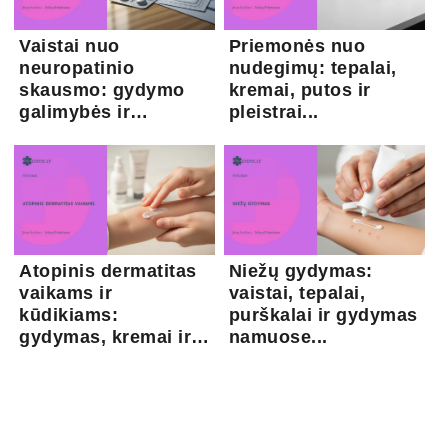
Vaistai nuo
Priemonės nuo
neuropatinio
nudegimų: tepalai,
skausmo: gydymo
kremai, putos ir
galimybės ir
pleistrai...
kapsaicina...
Atopinis dermatitas
Niežų gydymas:
vaikams ir
vaistai, tepalai,
kūdikiams:
purškalai ir gydymas
gydymas, kremai ir
namuose...
pri...