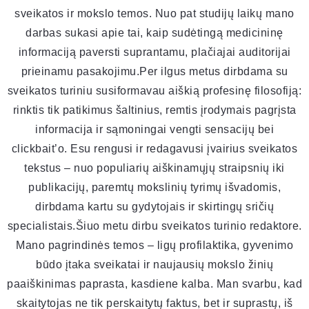
sveikatos ir mokslo temos. Nuo pat studijų laikų mano
darbas sukasi apie tai, kaip sudėtingą medicininę
informaciją paversti suprantamu, plačiajai auditorijai
prieinamu pasakojimu.Per ilgus metus dirbdama su
sveikatos turiniu susiformavau aiškią profesinę filosofiją:
rinktis tik patikimus šaltinius, remtis įrodymais pagrįsta
informacija ir sąmoningai vengti sensacijų bei
clickbait’o. Esu rengusi ir redagavusi įvairius sveikatos
tekstus – nuo populiarių aiškinamųjų straipsnių iki
publikacijų, paremtų mokslinių tyrimų išvadomis,
dirbdama kartu su gydytojais ir skirtingų sričių
specialistais.Šiuo metu dirbu sveikatos turinio redaktore.
Mano pagrindinės temos – ligų profilaktika, gyvenimo
būdo įtaka sveikatai ir naujausių mokslo žinių
paaiškinimas paprasta, kasdiene kalba. Man svarbu, kad
skaitytojas ne tik perskaitytų faktus, bet ir suprastų, iš