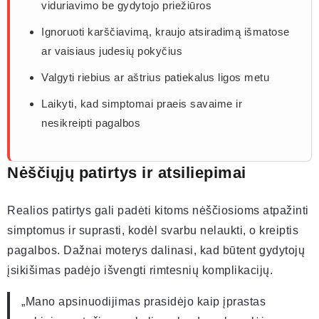
viduriavimo be gydytojo priežiūros
Ignoruoti karščiavimą, kraujo atsiradimą išmatose
ar vaisiaus judesių pokyčius
Valgyti riebius ar aštrius patiekalus ligos metu
Laikyti, kad simptomai praeis savaime ir
nesikreipti pagalbos
Nėščiųjų patirtys ir atsiliepimai
Realios patirtys gali padėti kitoms nėščiosioms atpažinti
simptomus ir suprasti, kodėl svarbu nelaukti, o kreiptis
pagalbos. Dažnai moterys dalinasi, kad būtent gydytojų
įsikišimas padėjo išvengti rimtesnių komplikacijų.
„Mano apsinuodijimas prasidėjo kaip įprastas