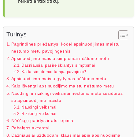
reikėti antibiotikų.
Turinys
Pagrindinės priežastys, kodėl apsinuodijimas maistu
nėštumo metu pavojingesnis
Apsinuodijimo maistu simptomai nėštumo metu
Dažniausiai pasireiškiantys simptomai
Kada simptomai tampa pavojingi?
Apsinuodijimo maistu gydymas nėštumo metu
Kaip išvengti apsinuodijimo maistu nėštumo metu
Naudingi ir rizikingi veiksmai nėštumo metu susidūrus
su apsinuodijimu maistu
Naudingi veiksmai
Rizikingi veiksmai
Nėščiųjų patirtys ir atsiliepimai
Pabaigos akcentai
Dažniausiai užduodami klausimai apie apsinuodijimą