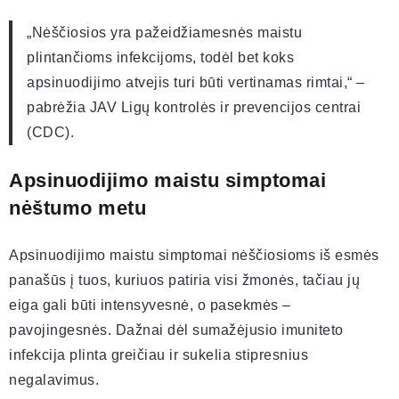
„Nėščiosios yra pažeidžiamesnės maistu
plintančioms infekcijoms, todėl bet koks
apsinuodijimo atvejis turi būti vertinamas rimtai,“ –
pabrėžia JAV Ligų kontrolės ir prevencijos centrai
(CDC).
Apsinuodijimo maistu simptomai
nėštumo metu
Apsinuodijimo maistu simptomai nėščiosioms iš esmės
panašūs į tuos, kuriuos patiria visi žmonės, tačiau jų
eiga gali būti intensyvesnė, o pasekmės –
pavojingesnės. Dažnai dėl sumažėjusio imuniteto
infekcija plinta greičiau ir sukelia stipresnius
negalavimus.