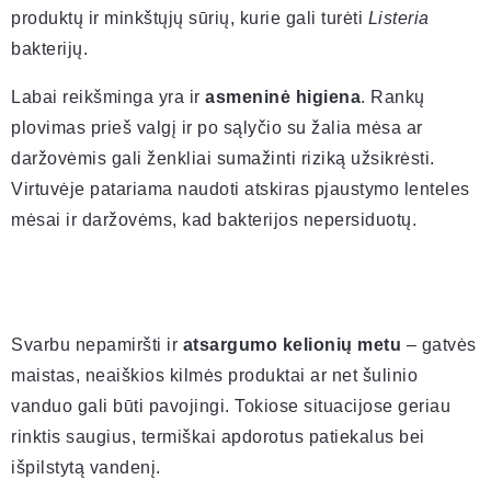
produktų ir minkštųjų sūrių, kurie gali turėti
Listeria
bakterijų.
Labai reikšminga yra ir
asmeninė higiena
. Rankų
plovimas prieš valgį ir po sąlyčio su žalia mėsa ar
daržovėmis gali ženkliai sumažinti riziką užsikrėsti.
Virtuvėje patariama naudoti atskiras pjaustymo lenteles
mėsai ir daržovėms, kad bakterijos nepersiduotų.
Svarbu nepamiršti ir
atsargumo kelionių metu
– gatvės
maistas, neaiškios kilmės produktai ar net šulinio
vanduo gali būti pavojingi. Tokiose situacijose geriau
rinktis saugius, termiškai apdorotus patiekalus bei
išpilstytą vandenį.