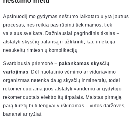
nėštumo metu
Apsinuodijimo gydymas nėštumo laikotarpiu yra jautrus
procesas, nes reikia pasirūpinti tiek mamos, tiek
vaisiaus sveikata. Dažniausiai pagrindinis tikslas –
atstatyti skysčių balansą ir užtikrinti, kad infekcija
nesukeltų rimtesnių komplikacijų.
Svarbiausia priemonė –
pakankamas skysčių
vartojimas
. Dėl nuolatinio vėmimo ar viduriavimo
organizmas netenka daug skysčių ir mineralų, todėl
rekomenduojama juos atstatyti vandeniu ar gydytojo
rekomenduotais elektrolitų tirpalais. Maistas pirmąją
parą turėtų būti lengvai virškinamas – virtos daržovės,
bananai ar ryžiai.