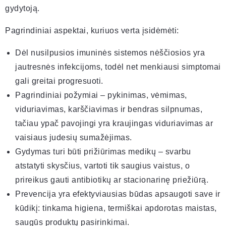
gydytoją.
Pagrindiniai aspektai, kuriuos verta įsidėmėti:
Dėl nusilpusios imuninės sistemos nėščiosios yra
jautresnės infekcijoms, todėl net menkiausi simptomai
gali greitai progresuoti.
Pagrindiniai požymiai – pykinimas, vėmimas,
viduriavimas, karščiavimas ir bendras silpnumas,
tačiau ypač pavojingi yra kraujingas viduriavimas ar
vaisiaus judesių sumažėjimas.
Gydymas turi būti prižiūrimas medikų – svarbu
atstatyti skysčius, vartoti tik saugius vaistus, o
prireikus gauti antibiotikų ar stacionarinę priežiūrą.
Prevencija yra efektyviausias būdas apsaugoti save ir
kūdikį: tinkama higiena, termiškai apdorotas maistas,
saugūs produktų pasirinkimai.