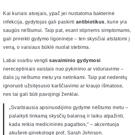
Kai kuriais atvejais, ypač jei nustatoma bakterinė
infekcija, gydytojas gali paskirti
antibiotikus
, kurie yra
saugūs nėštumui. Taip pat, esant stipriems simptomams,
gali prireikti gydymo ligoninėje – ten skysčiai atstatomi į
veną, o vaisiaus būklė nuolat stebima.
Labai svarbu vengti
savaiminio gydymosi
nereceptiniais vaistais nuo pykinimo ar viduriavimo –
dalis jų nėštumo metu yra netinkami. Taip pat nederėtų
ignoruoti užsitęsusio karščiavimo ar kraujo išmatose,
nes tai gali būti pavojingi ženklai.
„Svarbiausia apsinuodijimo gydyme nėštumo metu –
palaikyti tinkamą skysčių balansą ir laiku atpažinti,
kada reikia medicininės pagalbos,“ – akcentuoja
akušerė-ginekologė prof. Sarah Johnson.