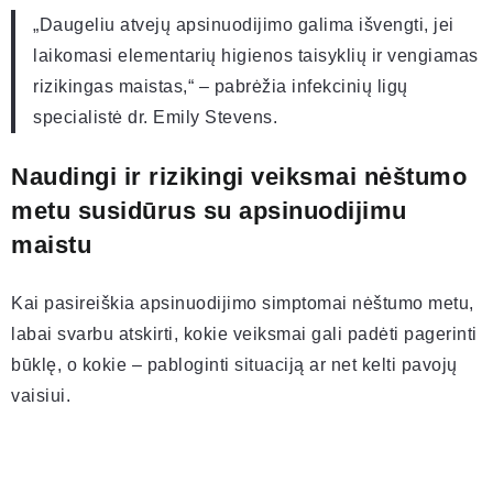
„Daugeliu atvejų apsinuodijimo galima išvengti, jei
laikomasi elementarių higienos taisyklių ir vengiamas
rizikingas maistas,“ – pabrėžia infekcinių ligų
specialistė dr. Emily Stevens.
Naudingi ir rizikingi veiksmai nėštumo
metu susidūrus su apsinuodijimu
maistu
Kai pasireiškia apsinuodijimo simptomai nėštumo metu,
labai svarbu atskirti, kokie veiksmai gali padėti pagerinti
būklę, o kokie – pabloginti situaciją ar net kelti pavojų
vaisiui.