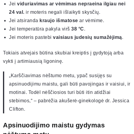
Jei
viduriavimas ar vėmimas nepraeina ilgiau nei
24 val.
ir moteris negali išlaikyti skysčių.
Jei atsiranda
kraujo išmatose
ar vėmime.
Jei temperatūra pakyla virš
38 °C
.
Jei moteris pastebi
vaisiaus judesių sumažėjimą
.
Tokiais atvejais būtina skubiai kreiptis į gydytoją arba
vykti į artimiausią ligoninę.
„Karščiavimas nėštumo metu, ypač susijęs su
apsinuodijimu maistu, gali būti pavojingas ir vaisiui, ir
motinai. Todėl nėščiosios turi būti itin atidžiai
stebimos,“ – pabrėžia akušerė-ginekologė dr. Jessica
Clifton.
Apsinuodijimo maistu gydymas