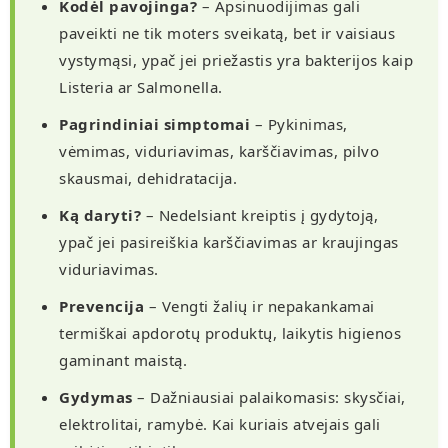
Kodėl pavojinga?
– Apsinuodijimas gali
paveikti ne tik moters sveikatą, bet ir vaisiaus
vystymąsi, ypač jei priežastis yra bakterijos kaip
Listeria ar Salmonella.
Pagrindiniai simptomai
– Pykinimas,
vėmimas, viduriavimas, karščiavimas, pilvo
skausmai, dehidratacija.
Ką daryti?
– Nedelsiant kreiptis į gydytoją,
ypač jei pasireiškia karščiavimas ar kraujingas
viduriavimas.
Prevencija
– Vengti žalių ir nepakankamai
termiškai apdorotų produktų, laikytis higienos
gaminant maistą.
Gydymas
– Dažniausiai palaikomasis: skysčiai,
elektrolitai, ramybė. Kai kuriais atvejais gali