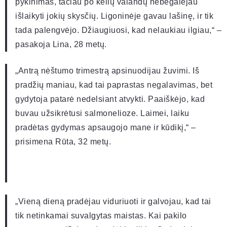
pykinimas, tačiau po kelių valandų nebegalėjau
išlaikyti jokių skysčių. Ligoninėje gavau lašinę, ir tik
tada palengvėjo. Džiaugiuosi, kad nelaukiau ilgiau,“ –
pasakoja Lina, 28 metų.
„Antrą nėštumo trimestrą apsinuodijau žuvimi. Iš
pradžių maniau, kad tai paprastas negalavimas, bet
gydytoja patarė nedelsiant atvykti. Paaiškėjo, kad
buvau užsikrėtusi salmonelioze. Laimei, laiku
pradėtas gydymas apsaugojo mane ir kūdikį,“ –
prisimena Rūta, 32 metų.
„Vieną dieną pradėjau viduriuoti ir galvojau, kad tai
tik netinkamai suvalgytas maistas. Kai pakilo