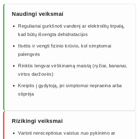
Naudingi veiksmai
Reguliariai gurkšnoti vandenį ar elektrolitų tirpalą,
kad būtų išvengta dehidratacijos
Ilsėtis ir vengti fizinio krūvio, kol simptomai
palengvės
Rinktis lengvai virškinamą maistą (ryžiai, bananai,
virtos daržovės)
Kreiptis į gydytoją, jei simptomai nepraeina arba
stiprėja
Rizikingi veiksmai
Vartoti nereceptinius vaistus nuo pykinimo ar