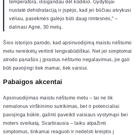
temperatūra, išsigandau dėl kūdikio. Gydytojai
nustatė dehidrataciją ir įspėjo, kad jei būčiau atvykusi
vėliau, pasekmės galėjo būti daug rimtesnės,“ –
dalinasi Agnė, 30 metų.
Šios istorijos parodo, kad apsinuodijimą maistu nėštumo
metu nereikėtų vertinti lengvabūdiškai. Net jei simptomai
atrodo panašūs į įprastus nėštumo negalavimus, jie gali
būti pavojingi tiek mamai, tiek vaisiui.
Pabaigos akcentai
Apsinuodijimas maistu nėštumo metu – tai ne tik
nemalonus virškinimo sutrikimas, bet ir potencialiai
pavojinga būklė, galinti paveikti vaisiaus vystymąsi bei
moters sveikatą. Svarbiausia – laiku atpažinti
simptomus, tinkamai reaguoti ir nedelsti kreiptis į