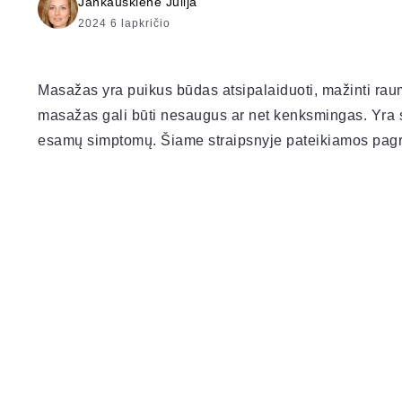
Jankauskienė Julija
2024 6 lapkričio
Masažas yra puikus būdas atsipalaiduoti, mažinti raume
masažas gali būti nesaugus ar net kenksmingas. Yra s
esamų simptomų. Šiame straipsnyje pateikiamos pagrin