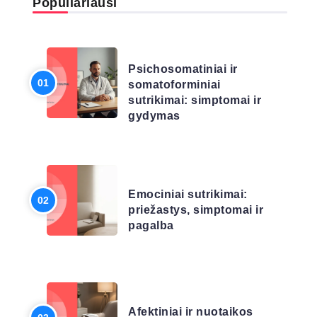
Populiariausi
LIGŲ SĄRAŠAS
Psichosomatiniai ir
somatoforminiai
sutrikimai: simptomai ir
gydymas
LIGŲ SĄRAŠAS
Emociniai sutrikimai:
priežastys, simptomai ir
pagalba
LIGŲ SĄRAŠAS
Afektiniai ir nuotaikos