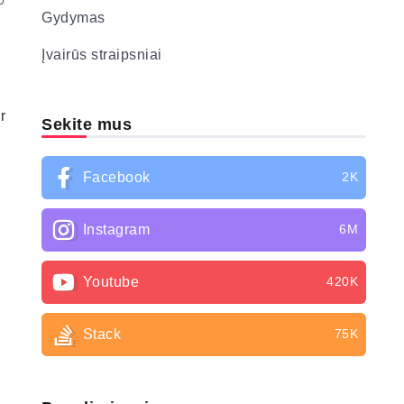
0
Gydymas
Įvairūs straipsniai
r
Sekite mus
Facebook
2K
Instagram
6M
Youtube
420K
Stack
75K