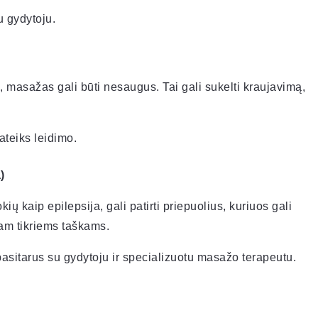
u gydytoju.
, masažas gali būti nesaugus. Tai gali sukelti kraujavimą,
ateiks leidimo.
)
ių kaip epilepsija, gali patirti priepuolius, kuriuos gali
am tikriems taškams.
pasitarus su gydytoju ir specializuotu masažo terapeutu.