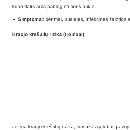
kūno dalis arba pabloginti odos būklę.
Simptomai
: bėrimai, pūslelės, infekcinės žaizdos a
Kraujo krešulių rizika (trombai)
Jei yra kraujo krešulių rizika, masažas gali būti pavo