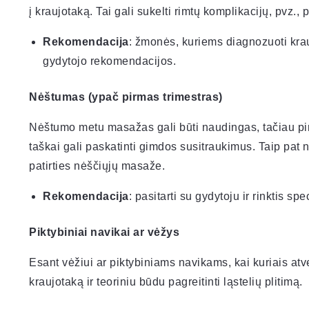
į kraujotaką. Tai gali sukelti rimtų komplikacijų, pvz., 
Rekomendacija
: žmonės, kuriems diagnozuoti krau
gydytojo rekomendacijos.
Nėštumas (ypač pirmas trimestras)
Nėštumo metu masažas gali būti naudingas, tačiau pirm
taškai gali paskatinti gimdos susitraukimus. Taip pat n
patirties nėščiųjų masaže.
Rekomendacija
: pasitarti su gydytoju ir rinktis spe
Piktybiniai navikai ar vėžys
Esant vėžiui ar piktybiniams navikams, kai kuriais atv
kraujotaką ir teoriniu būdu pagreitinti ląstelių plitimą.