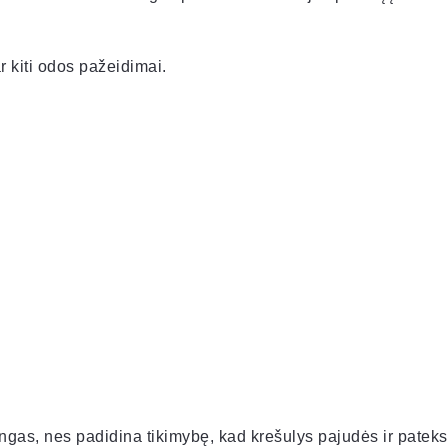
r kiti odos pažeidimai.
jingas, nes padidina tikimybę, kad krešulys pajudės ir pateks