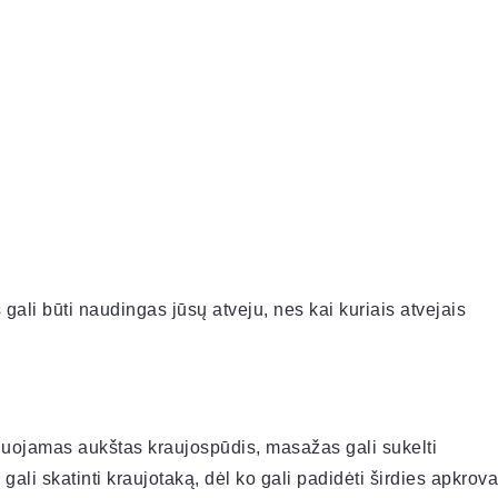
 gali būti naudingas jūsų atveju, nes kai kuriais atvejais
liuojamas aukštas kraujospūdis, masažas gali sukelti
ali skatinti kraujotaką, dėl ko gali padidėti širdies apkrova