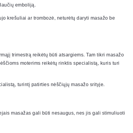
plaučių emboliją.
jo krešuliai ar trombozė, neturėtų daryti masažo be
ąjį trimestrą reikėtų būti atsargiems. Tam tikri masažo
ėščioms moterims reikėtų rinktis specialistą, kuris turi
cialistą, turintį patirties nėščiųjų masažo srityje.
ejais masažas gali būti nesaugus, nes jis gali stimuliuoti