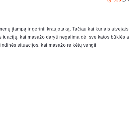
936
nų įtampą ir gerinti kraujotaką. Tačiau kai kuriais atvejais
ituacijų, kai masažo daryti negalima dėl sveikatos būklės a
dinės situacijos, kai masažo reikėtų vengti.