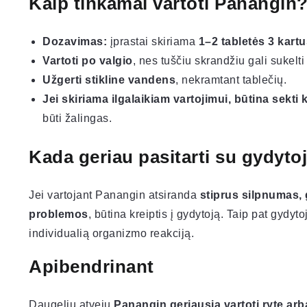
Kaip tinkamai vartoti Panangin
Dozavimas:
įprastai skiriama
1–2 tabletės 3 kart
Vartoti po valgio
, nes tuščiu skrandžiu gali sukelt
Užgerti stikline vandens
, nekramtant tablečių.
Jei skiriama ilgalaikiam vartojimui, būtina sekti 
būti žalingas.
Kada geriau pasitarti su gydyto
Jei vartojant Panangin atsiranda
stiprus silpnumas, 
problemos
, būtina kreiptis į gydytoją. Taip pat gydyt
individualią organizmo reakciją.
Apibendrinant
Daugeliu atvejų
Panangin geriausia vartoti ryte ar