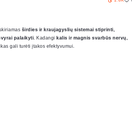
2.8K
 skiriamas
širdies ir kraujagyslių sistemai stiprinti,
vyrai palaikyti
. Kadangi
kalis ir magnis svarbūs nervų,
ikas gali turėti įtakos efektyvumui.