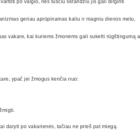
artoti po valgio, nes tuščiu skrandžiu jis gali dirginti
anizmas geriau aprūpinamas kaliu ir magniu dienos metu,
mas vakare, kai kuriems žmonėms gali sukelti rūgštingumą a
akare, ypač jei žmogus kenčia nuo:
žmigti.
ai daryti po vakarienės, tačiau ne prieš pat miegą.