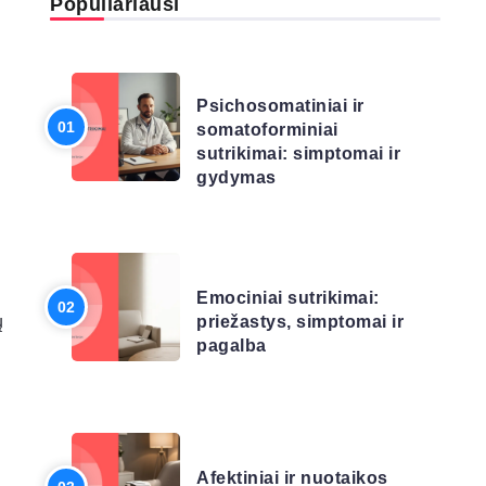
Populiariausi
LIGŲ SĄRAŠAS
Psichosomatiniai ir
somatoforminiai
sutrikimai: simptomai ir
gydymas
LIGŲ SĄRAŠAS
Emociniai sutrikimai:
priežastys, simptomai ir
ų
pagalba
LIGŲ SĄRAŠAS
Afektiniai ir nuotaikos