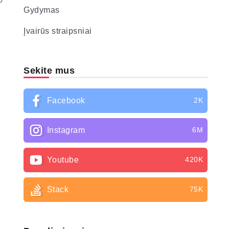
0
Gydymas
Įvairūs straipsniai
Sekite mus
Facebook
2K
Instagram
6M
Youtube
420K
Stack
75K