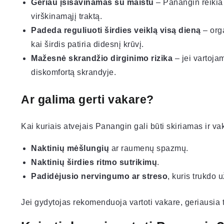
Geriau įsisavinamas su maistu
– Panangin reikia v
virškinamąjį traktą.
Padeda reguliuoti širdies veiklą visą dieną
– org
kai širdis patiria didesnį krūvį.
Mažesnė skrandžio dirginimo rizika
– jei vartoja
diskomfortą skrandyje.
Ar galima gerti vakare?
Kai kuriais atvejais Panangin gali būti skiriamas ir v
Naktinių mėšlungių
ar raumenų spazmų.
Naktinių širdies ritmo sutrikimų
.
Padidėjusio nervingumo ar streso
, kuris trukdo u
Jei gydytojas rekomenduoja vartoti vakare, geriausia t