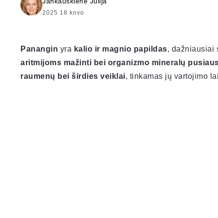
Jankauskienė Julija
2025 18 kovo
Panangin
yra
kalio ir magnio papildas
, dažniausiai
aritmijoms mažinti bei organizmo mineralų pusiaus
raumenų bei širdies veiklai
, tinkamas jų vartojimo la