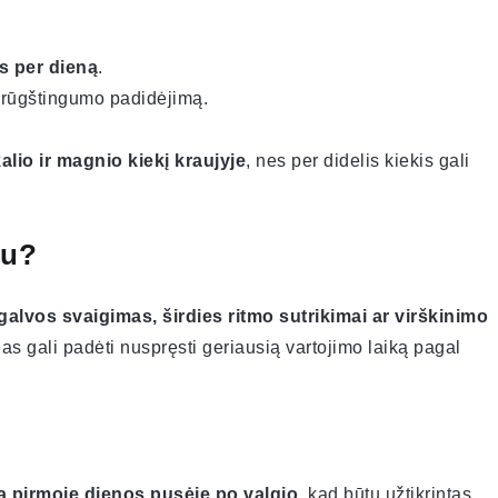
?
us per dieną
.
i rūgštingumo padidėjimą.
kalio ir magnio kiekį kraujyje
, nes per didelis kiekis gali
ju?
galvos svaigimas, širdies ritmo sutrikimai ar virškinimo
ojas gali padėti nuspręsti geriausią vartojimo laiką pagal
ba pirmoje dienos pusėje po valgio
, kad būtų užtikrintas