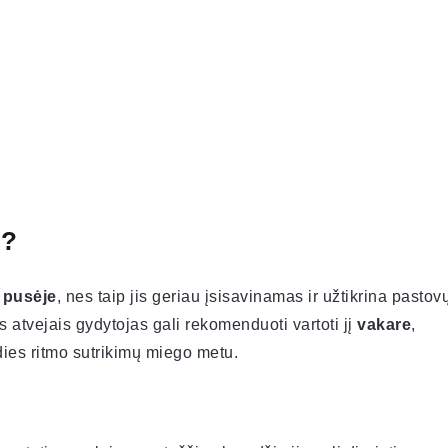
n?
 pusėje
, nes taip jis geriau įsisavinamas ir užtikrina pastov
s atvejais gydytojas gali rekomenduoti vartoti jį
vakare
,
dies ritmo sutrikimų miego metu.