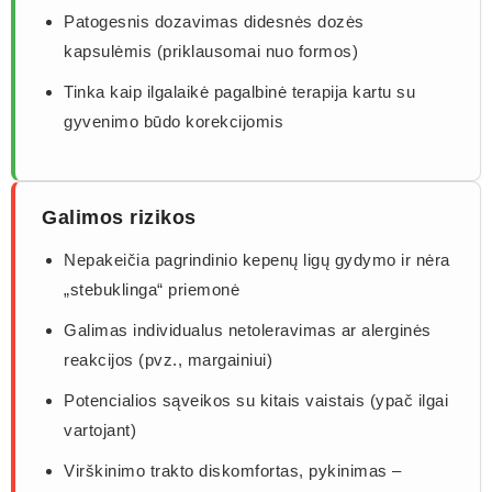
Patogesnis dozavimas didesnės dozės
kapsulėmis (priklausomai nuo formos)
Tinka kaip ilgalaikė pagalbinė terapija kartu su
gyvenimo būdo korekcijomis
Galimos rizikos
Nepakeičia pagrindinio kepenų ligų gydymo ir nėra
„stebuklinga“ priemonė
Galimas individualus netoleravimas ar alerginės
reakcijos (pvz., margainiui)
Potencialios sąveikos su kitais vaistais (ypač ilgai
vartojant)
Virškinimo trakto diskomfortas, pykinimas –