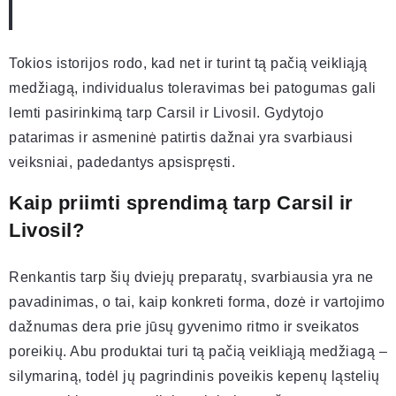
Tokios istorijos rodo, kad net ir turint tą pačią veikliąją
medžiagą, individualus toleravimas bei patogumas gali
lemti pasirinkimą tarp Carsil ir Livosil. Gydytojo
patarimas ir asmeninė patirtis dažnai yra svarbiausi
veiksniai, padedantys apsispręsti.
Kaip priimti sprendimą tarp Carsil ir
Livosil?
Renkantis tarp šių dviejų preparatų, svarbiausia yra ne
pavadinimas, o tai, kaip konkreti forma, dozė ir vartojimo
dažnumas dera prie jūsų gyvenimo ritmo ir sveikatos
poreikių. Abu produktai turi tą pačią veikliąją medžiagą –
silymariną, todėl jų pagrindinis poveikis kepenų ląstelių