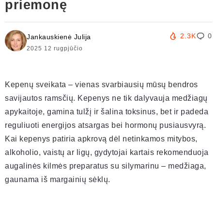
priemonę
2.3K
0
Jankauskienė Julija
2025 12 rugpjūčio
Kepenų sveikata – vienas svarbiausių mūsų bendros
savijautos ramsčių. Kepenys ne tik dalyvauja medžiagų
apykaitoje, gamina tulžį ir šalina toksinus, bet ir padeda
reguliuoti energijos atsargas bei hormonų pusiausvyrą.
Kai kepenys patiria apkrovą dėl netinkamos mitybos,
alkoholio, vaistų ar ligų, gydytojai kartais rekomenduoja
augalinės kilmės preparatus su silymarinu – medžiaga,
gaunama iš margainių sėklų.