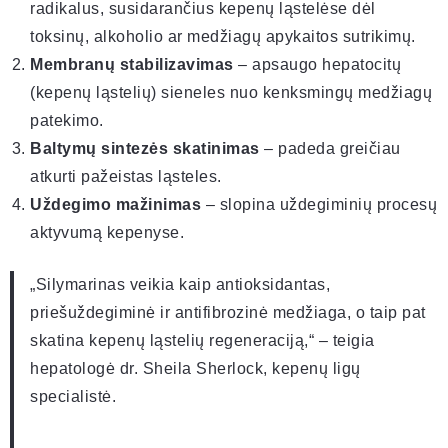
radikalus, susidarančius kepenų ląstelėse dėl
toksinų, alkoholio ar medžiagų apykaitos sutrikimų.
Membranų stabilizavimas
– apsaugo hepatocitų
(kepenų ląstelių) sieneles nuo kenksmingų medžiagų
patekimo.
Baltymų sintezės skatinimas
– padeda greičiau
atkurti pažeistas ląsteles.
Uždegimo mažinimas
– slopina uždegiminių procesų
aktyvumą kepenyse.
„Silymarinas veikia kaip antioksidantas,
priešuždegiminė ir antifibrozinė medžiaga, o taip pat
skatina kepenų ląstelių regeneraciją,“ – teigia
hepatologė dr. Sheila Sherlock, kepenų ligų
specialistė.