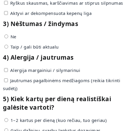
Ryškus skausmas, karščiavimas ar stiprus silpnumas
Aktyvi ar dekompensuota kepenų liga
3) Nėštumas / žindymas
Ne
Taip / gali būti aktualu
4) Alergija / jautrumas
Alergija margainiui / silymarinui
Jautrumas pagalbinėms medžiagoms (reikia tikrinti
sudėtį)
5) Kiek kartų per dieną realistiškai
galėsite vartoti?
1–2 kartus per dieną (kuo rečiau, tuo geriau)
Galiu dažniau, svarbu lankstus dozavimas