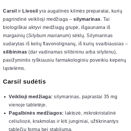
Carsil
ir
Livosil
yra augalinės kilmės preparatai, kurių
pagrindinė veiklioji medžiaga –
silymarinas
. Tai
biologiškai aktyvi medžiagų grupė, išgaunama iš
margainių (
Silybum marianum
) sėklų. Silymarinas
sudarytas iš kelių flavonolignanų, iš kurių svarbiausias –
silibininas
(dar vadinamas silibininu arba silybinu),
pasižymintis ryškiausiu farmakologiniu poveikiu kepenų
ląstelėms.
Carsil sudėtis
Veiklioji medžiaga:
silymarinas, paprastai 35 mg
vienoje tabletėje.
Pagalbinės medžiagos:
laktozė, mikrokristalinė
celiuliozė, krakmolas ir kiti junginiai, užtikrinantys
tablečių formą bei stabilumą.