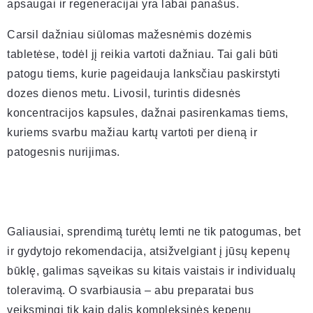
apsaugai ir regeneracijai yra labai panašus.
Carsil dažniau siūlomas mažesnėmis dozėmis
tabletėse, todėl jį reikia vartoti dažniau. Tai gali būti
patogu tiems, kurie pageidauja lanksčiau paskirstyti
dozes dienos metu. Livosil, turintis didesnės
koncentracijos kapsules, dažnai pasirenkamas tiems,
kuriems svarbu mažiau kartų vartoti per dieną ir
patogesnis nurijimas.
Galiausiai, sprendimą turėtų lemti ne tik patogumas, bet
ir gydytojo rekomendacija, atsižvelgiant į jūsų kepenų
būklę, galimas sąveikas su kitais vaistais ir individualų
toleravimą. O svarbiausia – abu preparatai bus
veiksmingi tik kaip dalis kompleksinės kepenų