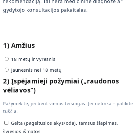
rekomendaciją. Tai nėra medicininė diagnozė ar
gydytojo konsultacijos pakaitalas.
1) Amžius
18 metų ir vyresnis
Jaunesnis nei 18 metų
2) Įspėjamieji požymiai („raudonos
vėliavos“)
Pažymėkite, jei bent vienas teisingas. Jei netinka – palikite
tuščia.
Gelta (pageltusios akys/oda), tamsus šlapimas,
šviesios išmatos