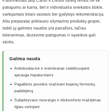
Pasirinkimas tarp Carsil ir Livosil turėtų remtis ne tik
patogumu ar kaina, bet ir individualia sveikatos būkle,
vartojamais kitais vaistais bei gydytojo rekomendacija.
Abu preparatai priklauso silymarino produktų grupei,
todėl jų galimos naudos yra panašios, tačiau
toleravimas, dozavimo patogumas ir sąveikos gali
skirtis.
Galima nauda
Antioksidacinė ir membranas stabilizuojanti
apsauga hepatocitams
Pagalbinis poveikis mažinant kepenų fermentų
padidėjimą
Subjektyvaus nuovargio ir diskomforto mažėjimas
ilgiau vartojant