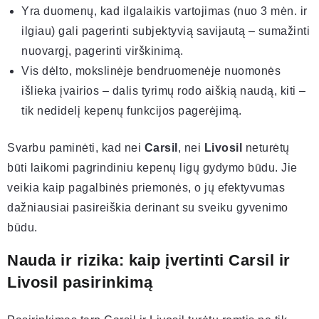
Yra duomenų, kad ilgalaikis vartojimas (nuo 3 mėn. ir
ilgiau) gali pagerinti subjektyvią savijautą – sumažinti
nuovargį, pagerinti virškinimą.
Vis dėlto, mokslinėje bendruomenėje nuomonės
išlieka įvairios – dalis tyrimų rodo aiškią naudą, kiti –
tik nedidelį kepenų funkcijos pagerėjimą.
Svarbu paminėti, kad nei
Carsil
, nei
Livosil
neturėtų
būti laikomi pagrindiniu kepenų ligų gydymo būdu. Jie
veikia kaip pagalbinės priemonės, o jų efektyvumas
dažniausiai pasireiškia derinant su sveiku gyvenimo
būdu.
Nauda ir rizika: kaip įvertinti Carsil ir
Livosil pasirinkimą