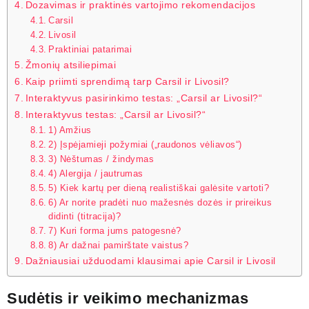
Dozavimas ir praktinės vartojimo rekomendacijos
Carsil
Livosil
Praktiniai patarimai
Žmonių atsiliepimai
Kaip priimti sprendimą tarp Carsil ir Livosil?
Interaktyvus pasirinkimo testas: „Carsil ar Livosil?“
Interaktyvus testas: „Carsil ar Livosil?“
1) Amžius
2) Įspėjamieji požymiai („raudonos vėliavos“)
3) Nėštumas / žindymas
4) Alergija / jautrumas
5) Kiek kartų per dieną realistiškai galėsite vartoti?
6) Ar norite pradėti nuo mažesnės dozės ir prireikus
didinti (titracija)?
7) Kuri forma jums patogesnė?
8) Ar dažnai pamirštate vaistus?
Dažniausiai užduodami klausimai apie Carsil ir Livosil
Sudėtis ir veikimo mechanizmas