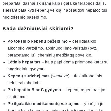
preparatai dažnai skiriami kaip ilgalaikė terapijos dalis,
siekiant palaikyti kepenų veiklą ir apsaugoti hepatocitus
nuo tolesnio pažeidimo.
Kada dažniausiai skiriami?
Po toksinio kepenų pažeidimo
– dėl ilgalaikio
alkoholio vartojimo, apsinuodijimo vaistais (pvz.,
paracetamoliu), cheminių medžiagų poveikio.
Lėtinis hepatitas
– kaip papildoma priemonė kartu su
pagrindiniu gydymu.
Kepenų suriebėjimas
(
steatozė
) – tiek alkoholinis,
tiek nealkoholinis.
Po hepatito B ar C gydymo
– kepenų regeneracijos
skatinimui.
Po ilgalaikio medikamentų vartojimo
– ypač jei jie
žinomi kaip kepenis galintys pažeisti (pvz., tam tikri