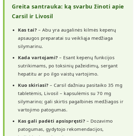
Greita santrauka: ką svarbu žinoti apie
Carsil ir Livosil
Kas tai?
– Abu yra augalinės kilmės kepenų
apsaugos preparatai su veikliąja medžiaga
silymarinu.
Kada vartojami?
– Esant kepenų funkcijos
sutrikimams, po toksinių pažeidimų, sergant
hepatitu ar po ilgo vaistų vartojimo.
Kuo skiriasi?
– Carsil dažniau pasitaiko 35 mg
tabletėmis, Livosil – kapsulėmis su 70 mg
silymarino; gali skirtis pagalbinės medžiagos ir
vartojimo patogumas.
Kas gali padėti apsispręsti?
– Dozavimo
patogumas, gydytojo rekomendacijos,