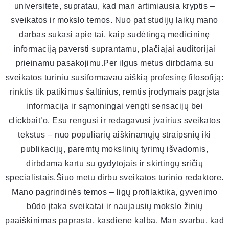
universitete, supratau, kad man artimiausia kryptis –
sveikatos ir mokslo temos. Nuo pat studijų laikų mano
darbas sukasi apie tai, kaip sudėtingą medicininę
informaciją paversti suprantamu, plačiajai auditorijai
prieinamu pasakojimu.Per ilgus metus dirbdama su
sveikatos turiniu susiformavau aiškią profesinę filosofiją:
rinktis tik patikimus šaltinius, remtis įrodymais pagrįsta
informacija ir sąmoningai vengti sensacijų bei
clickbait’o. Esu rengusi ir redagavusi įvairius sveikatos
tekstus – nuo populiarių aiškinamųjų straipsnių iki
publikacijų, paremtų mokslinių tyrimų išvadomis,
dirbdama kartu su gydytojais ir skirtingų sričių
specialistais.Šiuo metu dirbu sveikatos turinio redaktore.
Mano pagrindinės temos – ligų profilaktika, gyvenimo
būdo įtaka sveikatai ir naujausių mokslo žinių
paaiškinimas paprasta, kasdiene kalba. Man svarbu, kad