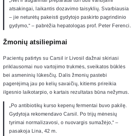
„Net ir augaliniai preparatai turi būti vartojami
atsakingai, laikantis dozavimo taisyklių. Svarbiausia
– jie neturėtų pakeisti gydytojo paskirto pagrindinio
gydymo,“ – pabrėžia hepatologas prof. Peter Ferenci.
Žmonių atsiliepimai
Pacientų patirtys su Carsil ir Livosil dažnai skiriasi
priklausomai nuo vartojimo trukmės, sveikatos būklės
bei asmeninių lūkesčių. Dalis žmonių pastebi
pagerėjimą jau po kelių savaičių, kitiems prireikia
ilgesnio laikotarpio, o kartais rezultatas būna nežymus.
„Po antibiotikų kurso kepenų fermentai buvo pakilę.
Gydytoja rekomendavo Carsil. Po trijų mėnesių
tyrimai normalizavosi, o nuovargis sumažėjo,“ –
pasakoja Lina, 42 m.