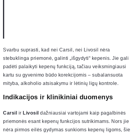
Svarbu suprasti, kad nei Carsil, nei Livosil nėra
stebuklinga priemonė, galinti „išgydyti“ kepenis. Jie gali
padėti palaikyti kepenų funkciją, tačiau veiksmingiausi
kartu su gyvenimo būdo korekcijomis – subalansuota
mityba, alkoholio atsisakymu ir lėtinių ligų kontrole.
Indikacijos ir klinikiniai duomenys
Carsil
ir
Livosil
dažniausiai vartojami kaip pagalbinės
priemonės esant kepenų funkcijos sutrikimams. Nors jie
nėra pirmos eilės gydymas sunkioms kepenų ligoms, šie