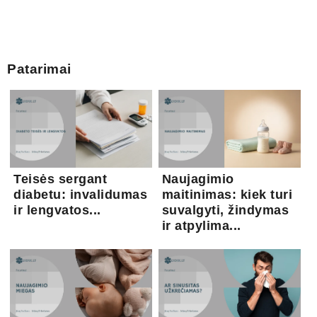
Patarimai
Teisės sergant
Naujagimio
diabetu: invalidumas
maitinimas: kiek turi
ir lengvatos...
suvalgyti, žindymas
ir atpylima...