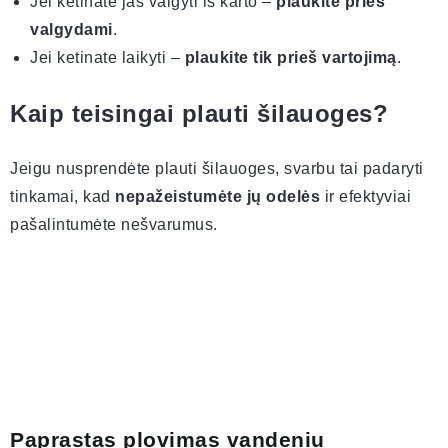
Jei ketinate jas valgyti iš karto –
plaukite prieš
valgydami
.
Jei ketinate laikyti –
plaukite tik prieš vartojimą
.
Kaip teisingai plauti šilauoges?
Jeigu nusprendėte plauti šilauoges, svarbu tai padaryti
tinkamai, kad
nepažeistumėte jų odelės
ir efektyviai
pašalintumėte nešvarumus.
Paprastas plovimas vandeniu