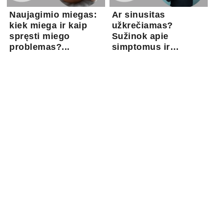
Naujagimio miegas:
Ar sinusitas
kiek miega ir kaip
užkrečiamas?
spręsti miego
Sužinok apie
problemas?...
simptomus ir
gydymo gal...