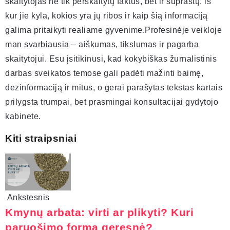
skaitytojas ne tik perskaitytų faktus, bet ir suprastų, iš
kur jie kyla, kokios yra jų ribos ir kaip šią informaciją
galima pritaikyti realiame gyvenime.Profesinėje veikloje
man svarbiausia – aiškumas, tikslumas ir pagarba
skaitytojui. Esu įsitikinusi, kad kokybiškas žurnalistinis
darbas sveikatos temose gali padėti mažinti baimę,
dezinformaciją ir mitus, o gerai parašytas tekstas kartais
prilygsta trumpai, bet prasmingai konsultacijai gydytojo
kabinete.
Kiti straipsniai
Ankstesnis
Kmynų arbata: virti ar plikyti? Kuri
paruošimo forma geresnė?