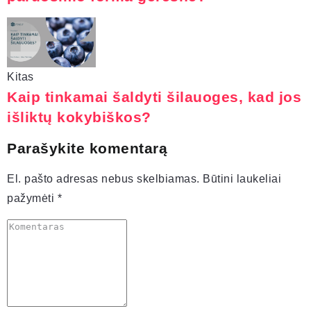
Kitas
Kaip tinkamai šaldyti šilauoges, kad jos
išliktų kokybiškos?
Parašykite komentarą
El. pašto adresas nebus skelbiamas.
Būtini laukeliai
pažymėti
*