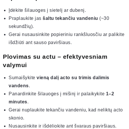
Įdėkite šilauoges į sietelį ar dubenį.
Praplaukite jas
šaltu tekančiu vandeniu
(~30
sekundžių).
Gerai nusausinkite popieriniu rankšluosčiu ar palikite
išdžiūti ant sauso paviršiaus.
Plovimas su actu – efektyvesniam
valymui
Sumaišykite
vieną dalį acto su trimis dalimis
vandens
.
Panardinkite šilauoges į mišinį ir palaikykite
1–2
minutes
.
Gerai nuplaukite tekančiu vandeniu, kad neliktų acto
skonio.
Nusausinkite ir išdėliokite ant švaraus paviršiaus.