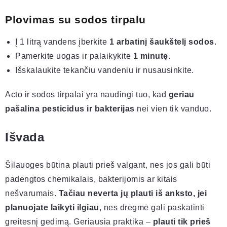
Plovimas su sodos tirpalu
Į 1 litrą vandens įberkite
1 arbatinį šaukštelį sodos
.
Pamerkite uogas ir palaikykite
1 minutę
.
Išskalaukite tekančiu vandeniu ir nusausinkite.
Acto ir sodos tirpalai yra naudingi tuo, kad
geriau
pašalina pesticidus ir bakterijas
nei vien tik vanduo.
Išvada
Šilauoges būtina plauti prieš valgant, nes jos gali būti
padengtos chemikalais, bakterijomis ar kitais
nešvarumais.
Tačiau neverta jų plauti iš anksto, jei
planuojate laikyti ilgiau
, nes drėgmė gali paskatinti
greitesnį gedimą. Geriausia praktika –
plauti tik prieš