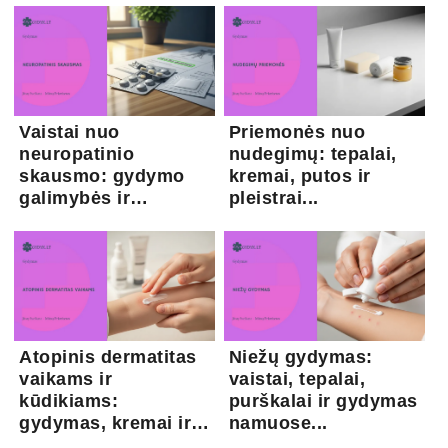
Vaistai nuo
Priemonės nuo
neuropatinio
nudegimų: tepalai,
skausmo: gydymo
kremai, putos ir
galimybės ir
pleistrai...
kapsaicina...
Atopinis dermatitas
Niežų gydymas:
vaikams ir
vaistai, tepalai,
kūdikiams:
purškalai ir gydymas
gydymas, kremai ir
namuose...
pri...