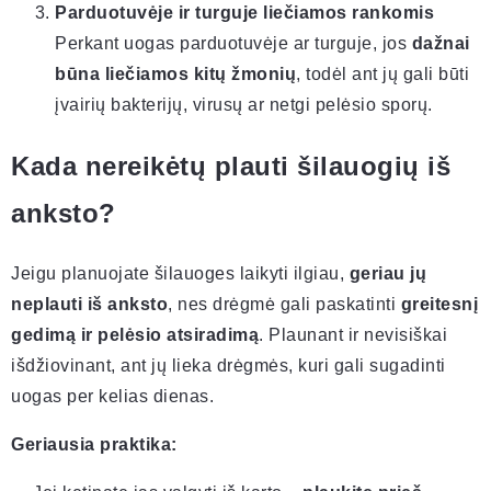
Parduotuvėje ir turguje liečiamos rankomis
Perkant uogas parduotuvėje ar turguje, jos
dažnai
būna liečiamos kitų žmonių
, todėl ant jų gali būti
įvairių bakterijų, virusų ar netgi pelėsio sporų.
Kada nereikėtų plauti šilauogių iš
anksto?
Jeigu planuojate šilauoges laikyti ilgiau,
geriau jų
neplauti iš anksto
, nes drėgmė gali paskatinti
greitesnį
gedimą ir pelėsio atsiradimą
. Plaunant ir nevisiškai
išdžiovinant, ant jų lieka drėgmės, kuri gali sugadinti
uogas per kelias dienas.
Geriausia praktika: