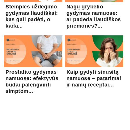
Stemplės uždegimo
Nagų grybelio
gydymas liaudiškai:
gydymas namuose:
kas gali padėti, o
ar padeda liaudiškos
kada...
priemonės?...
Prostatito gydymas
Kaip gydyti sinusitą
namuose: efektyvūs
namuose – patarimai
būdai palengvinti
ir namų receptai...
simptom...