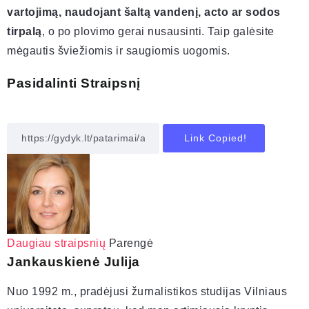
vartojimą, naudojant šaltą vandenį, acto ar sodos
tirpalą
, o po plovimo gerai nusausinti. Taip galėsite
mėgautis šviežiomis ir saugiomis uogomis.
Pasidalinti Straipsnį
Link Copied!
Daugiau straipsnių
Parengė
Jankauskienė Julija
Nuo 1992 m., pradėjusi žurnalistikos studijas Vilniaus