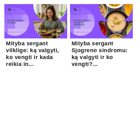
Mityba sergant
Mityba sergant
vilklige: ką valgyti,
Sjogreno sindromu:
ko vengti ir kada
ką valgyti ir ko
reikia in...
vengti?...