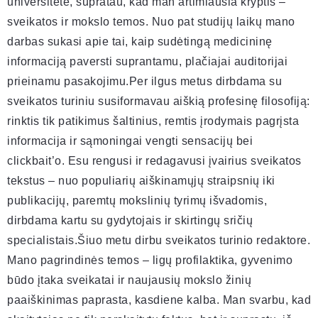
universitete, supratau, kad man artimiausia kryptis –
sveikatos ir mokslo temos. Nuo pat studijų laikų mano
darbas sukasi apie tai, kaip sudėtingą medicininę
informaciją paversti suprantamu, plačiajai auditorijai
prieinamu pasakojimu.Per ilgus metus dirbdama su
sveikatos turiniu susiformavau aiškią profesinę filosofiją:
rinktis tik patikimus šaltinius, remtis įrodymais pagrįsta
informacija ir sąmoningai vengti sensacijų bei
clickbait’o. Esu rengusi ir redagavusi įvairius sveikatos
tekstus – nuo populiarių aiškinamųjų straipsnių iki
publikacijų, paremtų mokslinių tyrimų išvadomis,
dirbdama kartu su gydytojais ir skirtingų sričių
specialistais.Šiuo metu dirbu sveikatos turinio redaktore.
Mano pagrindinės temos – ligų profilaktika, gyvenimo
būdo įtaka sveikatai ir naujausių mokslo žinių
paaiškinimas paprasta, kasdiene kalba. Man svarbu, kad