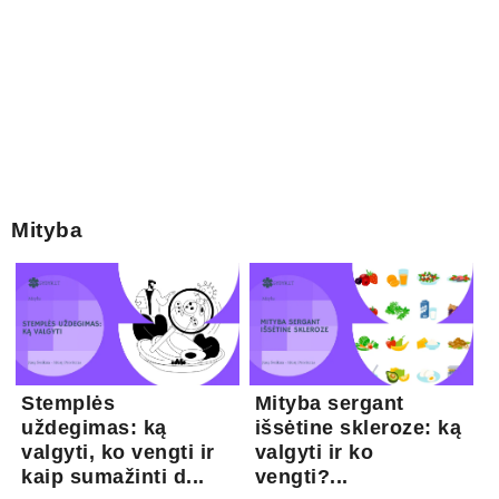
Mityba
Stemplės
Mityba sergant
uždegimas: ką
išsėtine skleroze: ką
valgyti, ko vengti ir
valgyti ir ko
kaip sumažinti d...
vengti?...