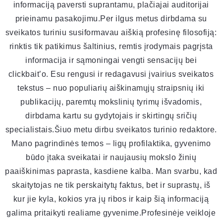
informaciją paversti suprantamu, plačiajai auditorijai
prieinamu pasakojimu.Per ilgus metus dirbdama su
sveikatos turiniu susiformavau aiškią profesinę filosofiją:
rinktis tik patikimus šaltinius, remtis įrodymais pagrįsta
informacija ir sąmoningai vengti sensacijų bei
clickbait’o. Esu rengusi ir redagavusi įvairius sveikatos
tekstus – nuo populiarių aiškinamųjų straipsnių iki
publikacijų, paremtų mokslinių tyrimų išvadomis,
dirbdama kartu su gydytojais ir skirtingų sričių
specialistais.Šiuo metu dirbu sveikatos turinio redaktore.
Mano pagrindinės temos – ligų profilaktika, gyvenimo
būdo įtaka sveikatai ir naujausių mokslo žinių
paaiškinimas paprasta, kasdiene kalba. Man svarbu, kad
skaitytojas ne tik perskaitytų faktus, bet ir suprastų, iš
kur jie kyla, kokios yra jų ribos ir kaip šią informaciją
galima pritaikyti realiame gyvenime.Profesinėje veikloje