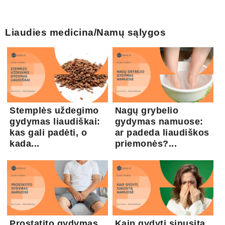
Liaudies medicina/Namų sąlygos
Stemplės uždegimo
Nagų grybelio
gydymas liaudiškai:
gydymas namuose:
kas gali padėti, o
ar padeda liaudiškos
kada...
priemonės?...
Prostatito gydymas
Kaip gydyti sinusitą