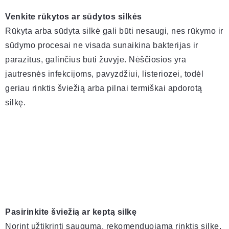
Venkite rūkytos ar sūdytos silkės
Rūkyta arba sūdyta silkė gali būti nesaugi, nes rūkymo ir
sūdymo procesai ne visada sunaikina bakterijas ir
parazitus, galinčius būti žuvyje. Nėščiosios yra
jautresnės infekcijoms, pavyzdžiui, listeriozei, todėl
geriau rinktis šviežią arba pilnai termiškai apdorotą
silkę.
Pasirinkite šviežią ar keptą silkę
Norint užtikrinti saugumą, rekomenduojama rinktis silkę,