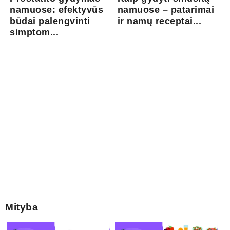
namuose: efektyvūs
namuose – patarimai
būdai palengvinti
ir namų receptai...
simptom...
Mityba