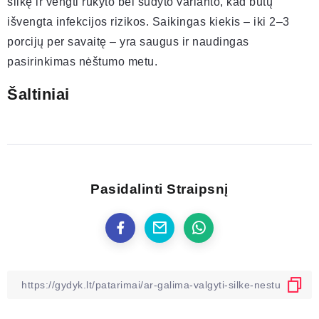
silkę ir vengti rūkyto bei sūdyto varianto, kad būtų
išvengta infekcijos rizikos. Saikingas kiekis – iki 2–3
porcijų per savaitę – yra saugus ir naudingas
pasirinkimas nėštumo metu.
Šaltiniai
Pasidalinti Straipsnį