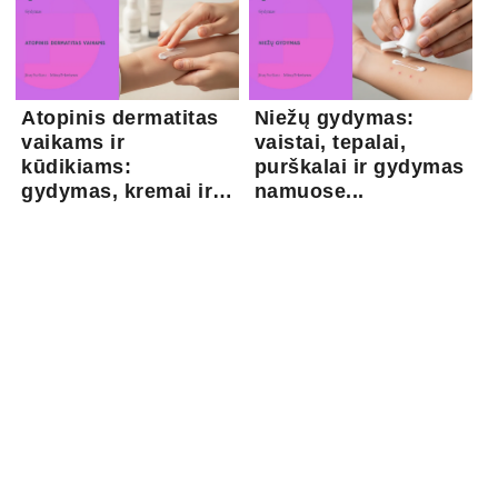
Atopinis dermatitas
Niežų gydymas:
vaikams ir
vaistai, tepalai,
kūdikiams:
purškalai ir gydymas
gydymas, kremai ir
namuose...
pri...