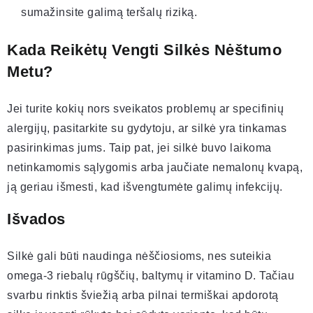
sumažinsite galimą teršalų riziką.
Kada Reikėtų Vengti Silkės Nėštumo
Metu?
Jei turite kokių nors sveikatos problemų ar specifinių
alergijų, pasitarkite su gydytoju, ar silkė yra tinkamas
pasirinkimas jums. Taip pat, jei silkė buvo laikoma
netinkamomis sąlygomis arba jaučiate nemalonų kvapą,
ją geriau išmesti, kad išvengtumėte galimų infekcijų.
Išvados
Silkė gali būti naudinga nėščiosioms, nes suteikia
omega-3 riebalų rūgščių, baltymų ir vitamino D. Tačiau
svarbu rinktis šviežią arba pilnai termiškai apdorotą