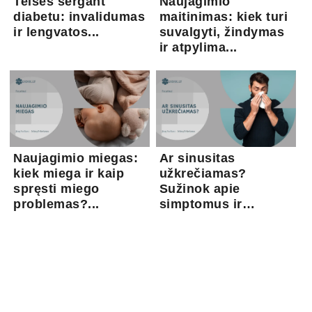
Teisės sergant
Naujagimio
diabetu: invalidumas
maitinimas: kiek turi
ir lengvatos...
suvalgyti, žindymas
ir atpylima...
Naujagimio miegas:
Ar sinusitas
kiek miega ir kaip
užkrečiamas?
spręsti miego
Sužinok apie
problemas?...
simptomus ir
gydymo gal...