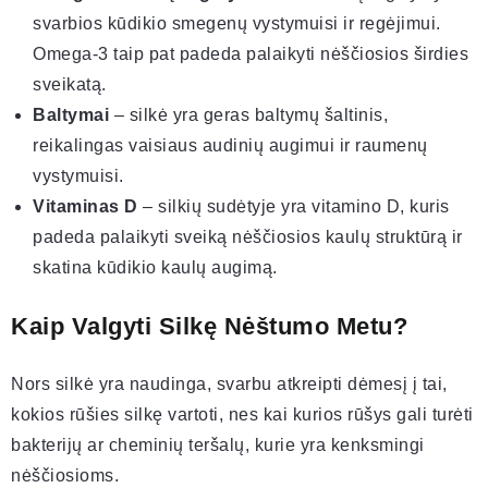
svarbios kūdikio smegenų vystymuisi ir regėjimui.
Omega-3 taip pat padeda palaikyti nėščiosios širdies
sveikatą.
Baltymai
– silkė yra geras baltymų šaltinis,
reikalingas vaisiaus audinių augimui ir raumenų
vystymuisi.
Vitaminas D
– silkių sudėtyje yra vitamino D, kuris
padeda palaikyti sveiką nėščiosios kaulų struktūrą ir
skatina kūdikio kaulų augimą.
Kaip Valgyti Silkę Nėštumo Metu?
Nors silkė yra naudinga, svarbu atkreipti dėmesį į tai,
kokios rūšies silkę vartoti, nes kai kurios rūšys gali turėti
bakterijų ar cheminių teršalų, kurie yra kenksmingi
nėščiosioms.