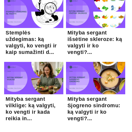
Stemplės
Mityba sergant
uždegimas: ką
išsėtine skleroze: ką
valgyti, ko vengti ir
valgyti ir ko
kaip sumažinti d...
vengti?...
Mityba sergant
Mityba sergant
vilklige: ką valgyti,
Sjogreno sindromu:
ko vengti ir kada
ką valgyti ir ko
reikia in...
vengti?...