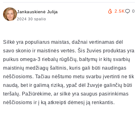
2.5K
0
Jankauskienė Julija
2024 30 spalio
Silkė yra populiarus maistas, dažnai vertinamas dėl
savo skonio ir maistinės vertės. Šis žuvies produktas yra
puikus omega-3 riebalų rūgščių, baltymų ir kitų svarbių
maistinių medžiagų šaltinis, kuris gali būti naudingas
nėščiosioms. Tačiau nėštumo metu svarbu įvertinti ne tik
naudą, bet ir galimą riziką, ypač dėl žuvyje galinčių būti
teršalų. Pažiūrėkime, ar silkė yra saugus pasirinkimas
nėščiosioms ir į ką atkreipti dėmesį ją renkantis.