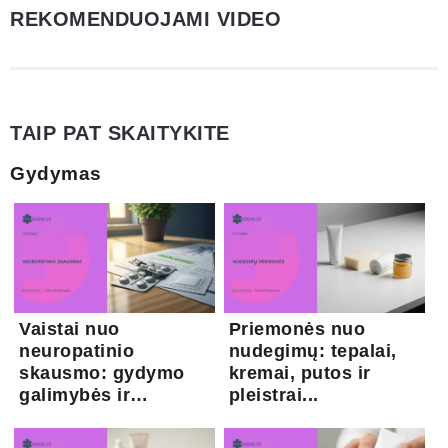
REKOMENDUOJAMI VIDEO
TAIP PAT SKAITYKITE
Gydymas
Vaistai nuo
Priemonės nuo
neuropatinio
nudegimų: tepalai,
skausmo: gydymo
kremai, putos ir
galimybės ir
pleistrai...
kapsaicina...