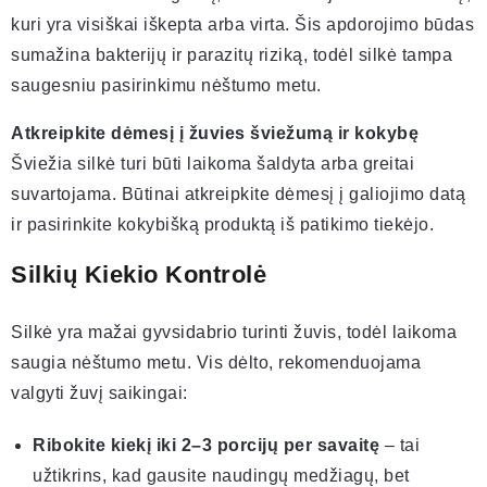
kuri yra visiškai iškepta arba virta. Šis apdorojimo būdas
sumažina bakterijų ir parazitų riziką, todėl silkė tampa
saugesniu pasirinkimu nėštumo metu.
Atkreipkite dėmesį į žuvies šviežumą ir kokybę
Šviežia silkė turi būti laikoma šaldyta arba greitai
suvartojama. Būtinai atkreipkite dėmesį į galiojimo datą
ir pasirinkite kokybišką produktą iš patikimo tiekėjo.
Silkių Kiekio Kontrolė
Silkė yra mažai gyvsidabrio turinti žuvis, todėl laikoma
saugia nėštumo metu. Vis dėlto, rekomenduojama
valgyti žuvį saikingai:
Ribokite kiekį iki 2–3 porcijų per savaitę
– tai
užtikrins, kad gausite naudingų medžiagų, bet