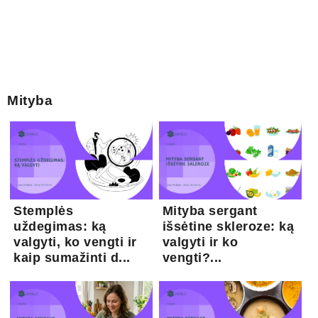
Mityba
Stemplės
Mityba sergant
uždegimas: ką
išsėtine skleroze: ką
valgyti, ko vengti ir
valgyti ir ko
kaip sumažinti d...
vengti?...