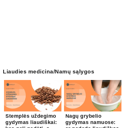
Liaudies medicina/Namų sąlygos
Stemplės uždegimo
Nagų grybelio
gydymas liaudiškai:
gydymas namuose: