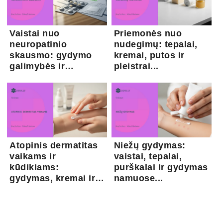
Vaistai nuo
Priemonės nuo
neuropatinio
nudegimų: tepalai,
skausmo: gydymo
kremai, putos ir
galimybės ir
pleistrai...
kapsaicina...
Atopinis dermatitas
Niežų gydymas:
vaikams ir
vaistai, tepalai,
kūdikiams:
purškalai ir gydymas
gydymas, kremai ir
namuose...
pri...