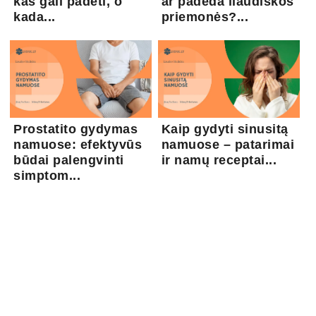
kas gali padėti, o
ar padeda liaudiškos
kada...
priemonės?...
Prostatito gydymas
Kaip gydyti sinusitą
namuose: efektyvūs
namuose – patarimai
būdai palengvinti
ir namų receptai...
simptom...