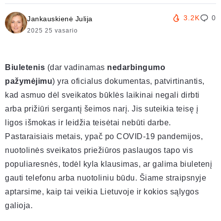
3.2K
0
Jankauskienė Julija
2025 25 vasario
Biuletenis
(dar vadinamas
nedarbingumo
pažymėjimu
) yra oficialus dokumentas, patvirtinantis,
kad asmuo dėl sveikatos būklės laikinai negali dirbti
arba prižiūri sergantį šeimos narį. Jis suteikia teisę į
ligos išmokas ir leidžia teisėtai nebūti darbe.
Pastaraisiais metais, ypač po COVID-19 pandemijos,
nuotolinės sveikatos priežiūros paslaugos tapo vis
populiaresnės, todėl kyla klausimas, ar galima biuletenį
gauti telefonu arba nuotoliniu būdu. Šiame straipsnyje
aptarsime, kaip tai veikia Lietuvoje ir kokios sąlygos
galioja.