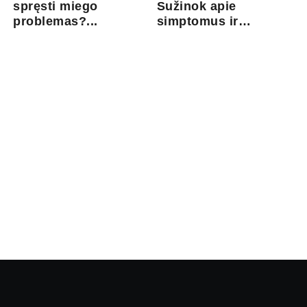
spręsti miego
Sužinok apie
problemas?...
simptomus ir
gydymo gal...