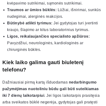
kvėpavimo sutrikimai, sąmonės sutrikimai.
Traumos ar ūmios būklės:
Lūžiai, išnirimai, sunkūs
nudegimai, alerginės reakcijos.
Būtinybė atlikti tyrimus:
Jei gydytojas turi įvertinti
kraujo, šlapimo ar kitus laboratorinius tyrimus.
Ligos, reikalaujančios specialisto apžiūros:
Pavyzdžiui, neurologinės, kardiologinės ar
chirurginės būklės.
Kiek laiko galima gauti biuletenį
telefonu?
Dažniausiai pirmą kartą išduodamas
nedarbingumo
pažymėjimas nuotoliniu būdu gali būti suteikiamas
iki 7 dienų laikotarpiui
. Jei ligos laikotarpis prasitęsia
arba sveikatos būklė negerėja, gydytojas gali pratęsti