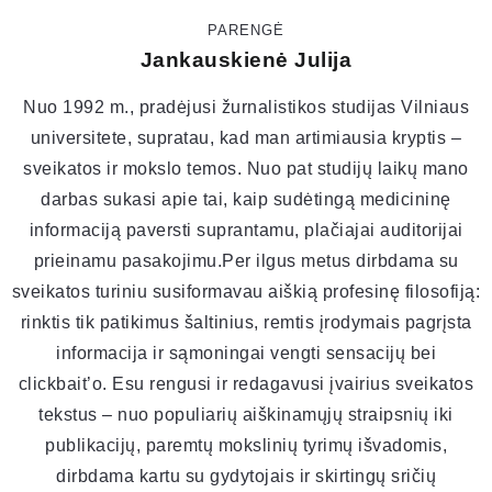
PARENGĖ
Jankauskienė Julija
Nuo 1992 m., pradėjusi žurnalistikos studijas Vilniaus
universitete, supratau, kad man artimiausia kryptis –
sveikatos ir mokslo temos. Nuo pat studijų laikų mano
darbas sukasi apie tai, kaip sudėtingą medicininę
informaciją paversti suprantamu, plačiajai auditorijai
prieinamu pasakojimu.Per ilgus metus dirbdama su
sveikatos turiniu susiformavau aiškią profesinę filosofiją:
rinktis tik patikimus šaltinius, remtis įrodymais pagrįsta
informacija ir sąmoningai vengti sensacijų bei
clickbait’o. Esu rengusi ir redagavusi įvairius sveikatos
tekstus – nuo populiarių aiškinamųjų straipsnių iki
publikacijų, paremtų mokslinių tyrimų išvadomis,
dirbdama kartu su gydytojais ir skirtingų sričių