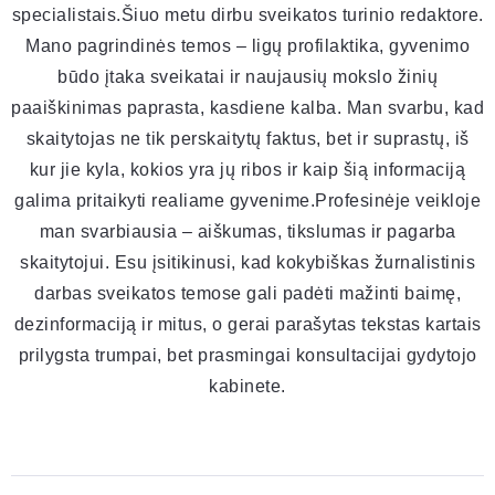
specialistais.Šiuo metu dirbu sveikatos turinio redaktore.
Mano pagrindinės temos – ligų profilaktika, gyvenimo
būdo įtaka sveikatai ir naujausių mokslo žinių
paaiškinimas paprasta, kasdiene kalba. Man svarbu, kad
skaitytojas ne tik perskaitytų faktus, bet ir suprastų, iš
kur jie kyla, kokios yra jų ribos ir kaip šią informaciją
galima pritaikyti realiame gyvenime.Profesinėje veikloje
man svarbiausia – aiškumas, tikslumas ir pagarba
skaitytojui. Esu įsitikinusi, kad kokybiškas žurnalistinis
darbas sveikatos temose gali padėti mažinti baimę,
dezinformaciją ir mitus, o gerai parašytas tekstas kartais
prilygsta trumpai, bet prasmingai konsultacijai gydytojo
kabinete.