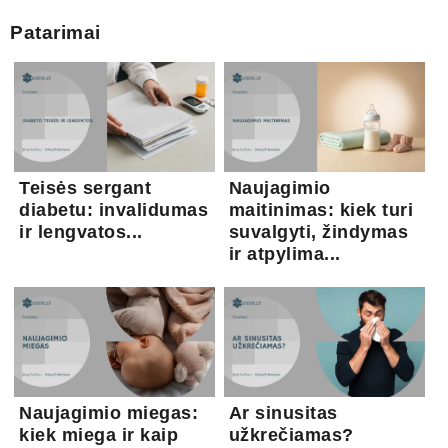
Patarimai
Teisės sergant
Naujagimio
diabetu: invalidumas
maitinimas: kiek turi
ir lengvatos...
suvalgyti, žindymas
ir atpylima...
Naujagimio miegas:
Ar sinusitas
kiek miega ir kaip
užkrečiamas?