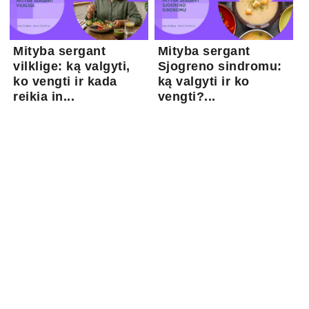
Mityba sergant
Mityba sergant
vilklige: ką valgyti,
Sjogreno sindromu:
ko vengti ir kada
ką valgyti ir ko
reikia in...
vengti?...