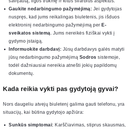
savijautą, ligos trukmę ir kitus svarbius aspektus.
Gaukite nedarbingumo pažymėjimą:
Jei gydytojas
nuspręs, kad jums reikalingas biuletenis, jis išduos
elektroninį nedarbingumo pažymėjimą per
E-
sveikatos sistemą
. Jums nereikės fiziškai vykti į
gydymo įstaigą.
Informuokite darbdavį:
Jūsų darbdavys galės matyti
jūsų nedarbingumo pažymėjimą
Sodros
sistemoje,
todėl dažniausiai nereikia atnešti jokių papildomų
dokumentų.
Kada reikia vykti pas gydytoją gyvai?
Nors daugeliu atvejų biuletenį galima gauti telefonu, yra
situacijų, kai būtina gydytojo apžiūra:
Sunkūs simptomai:
Karščiavimas, stiprus skausmas,