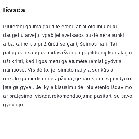
Išvada
Biuletenį galima gauti telefonu ar nuotoliniu būdu
daugeliu atvejų, ypač jei sveikatos būklė nėra sunki
arba kai reikia prižiūrėti sergantį šeimos narį. Tai
patogus ir saugus būdas išvengti papildomų kontaktų ir
užtikrinti, kad ligos metu galėtumėte ramiai gydytis
namuose. Vis dėlto, jei simptomai yra sunkūs ar
reikalinga medicininė apžiūra, geriau kreiptis į gydymo
įstaigą gyvai. Jei kyla klausimų dėl biuletenio išdavimo
ar pratęsimo, visada rekomenduojama pasitarti su savo
gydytoju.