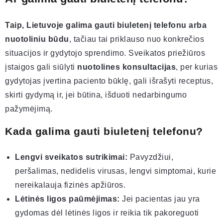
Taip, Lietuvoje galima gauti biuletenį telefonu arba
nuotoliniu būdu
, tačiau tai priklauso nuo konkrečios
situacijos ir gydytojo sprendimo. Sveikatos priežiūros
įstaigos gali siūlyti
nuotolines konsultacijas
, per kurias
gydytojas įvertina paciento būklę, gali išrašyti receptus,
skirti gydymą ir, jei būtina, išduoti nedarbingumo
pažymėjimą.
Kada galima gauti biuletenį telefonu?
Lengvi sveikatos sutrikimai:
Pavyzdžiui,
peršalimas, nedidelis virusas, lengvi simptomai, kurie
nereikalauja fizinės apžiūros.
Lėtinės ligos paūmėjimas:
Jei pacientas jau yra
gydomas dėl lėtinės ligos ir reikia tik pakoreguoti