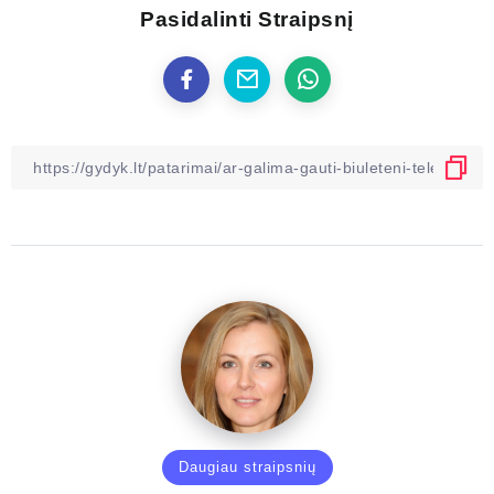
Pasidalinti Straipsnį
Daugiau straipsnių