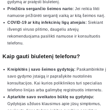
gydymą ar pratęsti biuletenį.
Priežiūra sergančio šeimos nario:
Jei reikia likti
namuose prižiūrėti sergantį vaiką ar kitą šeimos narį.
COVID-19 ar kitų infekcinių ligų atvejais:
Siekiant
išvengti viruso plitimo, daugeliu atvejų
rekomenduojama pasilikti namuose ir konsultuotis
telefonu.
Kaip gauti biuletenį telefonu?
Kreipkitės į savo šeimos gydytoją:
Paskambinkite į
savo gydymo įstaigą ir paprašykite nuotolinės
konsultacijos. Kai kurios poliklinikos turi specialias
telefono linijas arba galimybę registruotis internetu.
Aptarkite savo sveikatos būklę su gydytoju:
Gydytojas užduos klausimus apie jūsų simptomus,