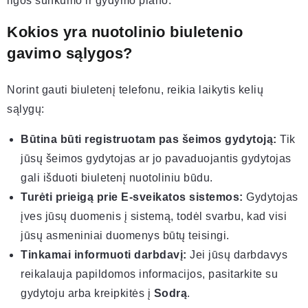
ligos sunkumo ir gydymo plano.
Kokios yra nuotolinio biuletenio
gavimo sąlygos?
Norint gauti biuletenį telefonu, reikia laikytis kelių
sąlygų:
Būtina būti registruotam pas šeimos gydytoją:
Tik
jūsų šeimos gydytojas ar jo pavaduojantis gydytojas
gali išduoti biuletenį nuotoliniu būdu.
Turėti prieigą prie E-sveikatos sistemos:
Gydytojas
įves jūsų duomenis į sistemą, todėl svarbu, kad visi
jūsų asmeniniai duomenys būtų teisingi.
Tinkamai informuoti darbdavį:
Jei jūsų darbdavys
reikalauja papildomos informacijos, pasitarkite su
gydytoju arba kreipkitės į
Sodrą
.