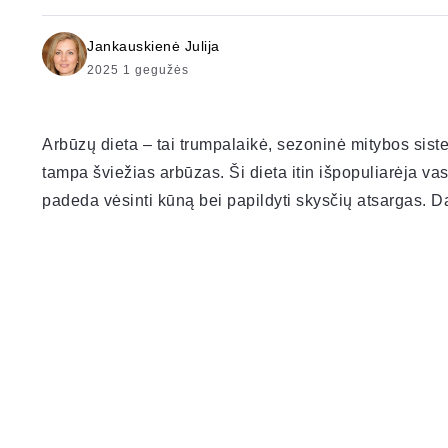
Jankauskienė Julija
2025 1 gegužės
Arbūzų dieta – tai trumpalaikė, sezoninė mitybos siste
tampa šviežias arbūzas. Ši dieta itin išpopuliarėja vasa
padeda vėsinti kūną bei papildyti skysčių atsargas. Da