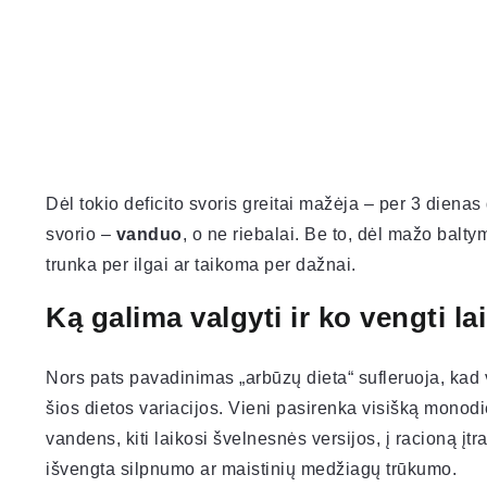
Dėl tokio deficito svoris greitai mažėja – per 3 diena
svorio –
vanduo
, o ne riebalai. Be to, dėl mažo balty
trunka per ilgai ar taikoma per dažnai.
Ką galima valgyti ir ko vengti l
Nors pats pavadinimas „arbūzų dieta“ sufleruoja, kad 
šios dietos variacijos. Vieni pasirenka visišką monodi
vandens, kiti laikosi švelnesnės versijos, į racioną įt
išvengta silpnumo ar maistinių medžiagų trūkumo.