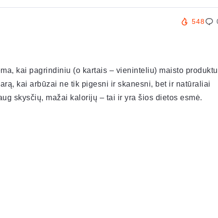
548
ma, kai pagrindiniu (o kartais – vieninteliu) maisto produktu
rą, kai arbūzai ne tik pigesni ir skanesni, bet ir natūraliai
ug skysčių, mažai kalorijų – tai ir yra šios dietos esmė.