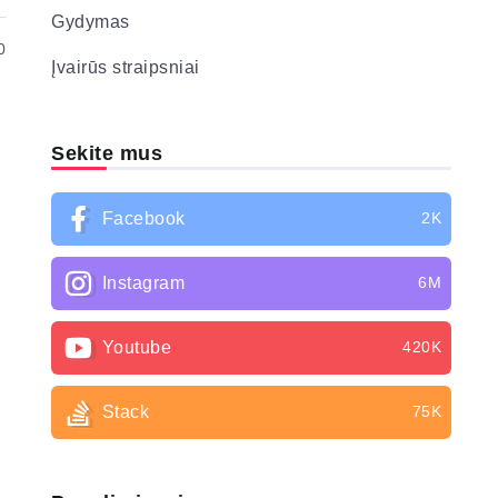
Gydymas
0
Įvairūs straipsniai
Sekite mus
Facebook
2K
Instagram
6M
Youtube
420K
Stack
75K