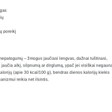
ogas
ių
ų poreikį
 nepatogumų – žmogus jaučiasi lengvas, dažnai tuštinasi,
 jaučia alkį, silpnumą ar dirglumą, ypač jei visiškai negaun
alorijų (apie 30 kcal/100 g), bendras dienos kalorijų kiekis
nizmui reikia net ilsintis.