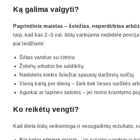
Ką galima valgyti?
Pagrindinis maistas – šviežias, neperdirbtas arbūz
taip, kad kas 2–3 val. būtų vartojama nedidelė porcija
pat leidžiami:
Šiltas vanduo su citrina
Žolelių arbatos be saldiklių
Nedidelis kiekis šviežiai spaustų daržovių sulčių
Vieną kartą per dieną – šiek tiek liesos varškės arb
Agurkai ar lapinės salotos – jei norisi kramtymo po
Ko reikėtų vengti?
Kad dieta būtų veiksminga ir nesugadintų rezultato, s
Bet kokio
sūraus
maisto – jis sulaiko vandenį ir na