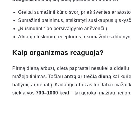
Greitai sumažinti kūno svorį prieš šventes ar atost
Sumažinti patinimus, atsikratyti susikaupusių skysč
„Nusinulinti“ po persivalgymo ar švenčių
Atnaujinti skonio receptorius ir sumažinti saldumyn
Kaip organizmas reaguoja?
Pirmą dieną arbūzų dieta paprastai nesukelia didelių
mažėja tinimas. Tačiau
antrą ar trečią dieną
kai kurie
baltymų ar riebalų. Kadangi arbūzas turi labai mažai k
siekia vos
700–1000 kcal
– tai gerokai mažiau nei orga