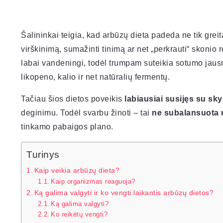
Šalininkai teigia, kad arbūzų dieta padeda ne tik greita
virškinimą, sumažinti tinimą ar net „perkrauti“ skonio re
labai vandeningi, todėl trumpam suteikia sotumo jaus
likopeno, kalio ir net natūralių fermentų.
Tačiau šios dietos poveikis
labiausiai susijęs su skys
deginimu. Todėl svarbu žinoti – tai
ne subalansuota 
tinkamo pabaigos plano.
Turinys
Kaip veikia arbūzų dieta?
Kaip organizmas reaguoja?
Ką galima valgyti ir ko vengti laikantis arbūzų dietos?
Ką galima valgyti?
Ko reikėtų vengti?