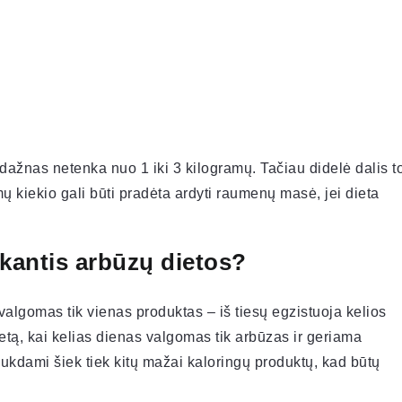
s dažnas netenka nuo 1 iki 3 kilogramų. Tačiau didelė dalis t
mų kiekio gali būti pradėta ardyti raumenų masė, jei dieta
aikantis arbūzų dietos?
valgomas tik vienas produktas – iš tiesų egzistuoja kelios
etą, kai kelias dienas valgomas tik arbūzas ir geriama
raukdami šiek tiek kitų mažai kaloringų produktų, kad būtų