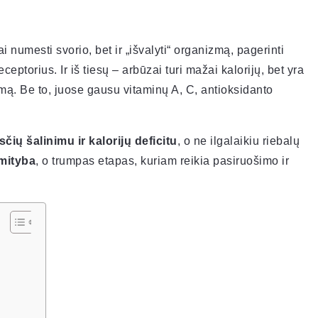
i numesti svorio, bet ir „išvalyti“ organizmą, pagerinti
ceptorius. Ir iš tiesų – arbūzai turi mažai kalorijų, bet yra
mą. Be to, juose gausu vitaminų A, C, antioksidanto
čių šalinimu ir kalorijų deficitu
, o ne ilgalaikiu riebalų
mityba
, o trumpas etapas, kuriam reikia pasiruošimo ir