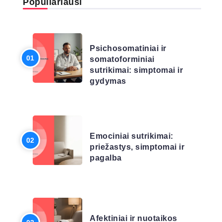
Populiariausi
LIGŲ SĄRAŠAS
Psichosomatiniai ir
somatoforminiai
sutrikimai: simptomai ir
gydymas
LIGŲ SĄRAŠAS
Emociniai sutrikimai:
priežastys, simptomai ir
pagalba
LIGŲ SĄRAŠAS
Afektiniai ir nuotaikos