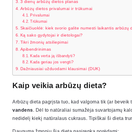
3 dienų arbūzų dietos planas
Arbūzų dietos privalumai ir trūkumai
Privalumai
Trūkumai
Skaičiuoklė: kiek svorio galite numesti laikantis arbūzų 
Ką sako gydytojai ir dietologai?
Tikri žmonių atsiliepimai
Apibendrinimas
Kada verta ją išbandyti?
Kada geriau jos vengti?
Dažniausiai užduodami klausimai (DUK)
Kaip veikia arbūzų dieta?
Arbūzų dieta pagrįsta tuo, kad valgoma tik (ar beveik t
vandens
. Dėl to natūraliai sumažėja suvartojamų kalo
nedidelį kiekį natūralaus cukraus. Tipiškai ši dieta tr
Dauguma žmonių šią dietą pasirenka norėdami: