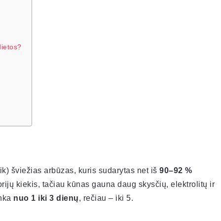
dietos?
ik) šviežias arbūzas, kuris sudarytas net iš
90–92 %
rijų kiekis, tačiau kūnas gauna daug skysčių, elektrolitų ir
unka
nuo 1 iki 3 dienų
, rečiau – iki 5.