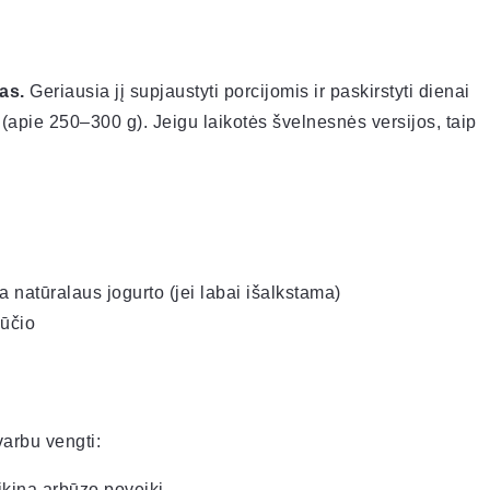
as.
Geriausia jį supjaustyti porcijomis ir paskirstyti dienai
 (apie 250–300 g). Jeigu laikotės švelnesnės versijos, taip
a natūralaus jogurto (jei labai išalkstama)
jūčio
varbu vengti:
ikina arbūzo poveikį