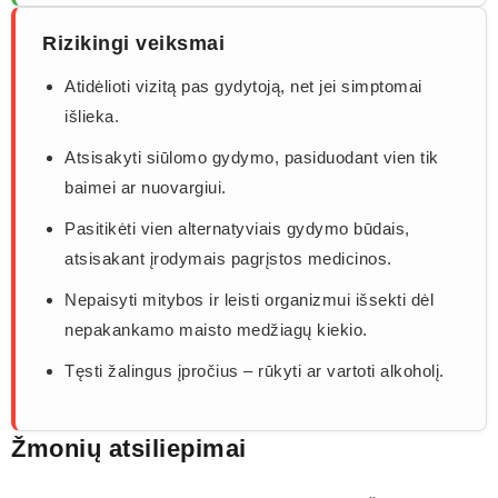
Rizikingi veiksmai
Atidėlioti vizitą pas gydytoją, net jei simptomai
išlieka.
Atsisakyti siūlomo gydymo, pasiduodant vien tik
baimei ar nuovargiui.
Pasitikėti vien alternatyviais gydymo būdais,
atsisakant įrodymais pagrįstos medicinos.
Nepaisyti mitybos ir leisti organizmui išsekti dėl
nepakankamo maisto medžiagų kiekio.
Tęsti žalingus įpročius – rūkyti ar vartoti alkoholį.
Žmonių atsiliepimai