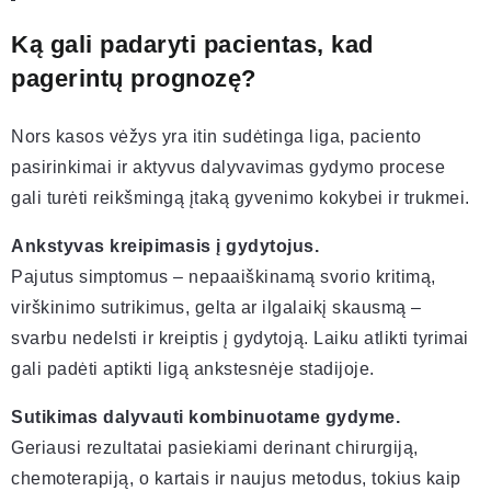
Ką gali padaryti pacientas, kad
pagerintų prognozę?
Nors kasos vėžys yra itin sudėtinga liga, paciento
pasirinkimai ir aktyvus dalyvavimas gydymo procese
gali turėti reikšmingą įtaką gyvenimo kokybei ir trukmei.
Ankstyvas kreipimasis į gydytojus.
Pajutus simptomus – nepaaiškinamą svorio kritimą,
virškinimo sutrikimus, gelta ar ilgalaikį skausmą –
svarbu nedelsti ir kreiptis į gydytoją. Laiku atlikti tyrimai
gali padėti aptikti ligą ankstesnėje stadijoje.
Sutikimas dalyvauti kombinuotame gydyme.
Geriausi rezultatai pasiekiami derinant chirurgiją,
chemoterapiją, o kartais ir naujus metodus, tokius kaip