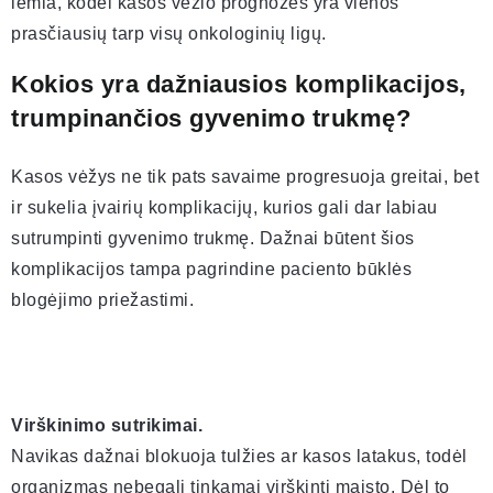
lemia, kodėl kasos vėžio prognozės yra vienos
prasčiausių tarp visų onkologinių ligų.
Kokios yra dažniausios komplikacijos,
trumpinančios gyvenimo trukmę?
Kasos vėžys ne tik pats savaime progresuoja greitai, bet
ir sukelia įvairių komplikacijų, kurios gali dar labiau
sutrumpinti gyvenimo trukmę. Dažnai būtent šios
komplikacijos tampa pagrindine paciento būklės
blogėjimo priežastimi.
Virškinimo sutrikimai.
Navikas dažnai blokuoja tulžies ar kasos latakus, todėl
organizmas nebegali tinkamai virškinti maisto. Dėl to