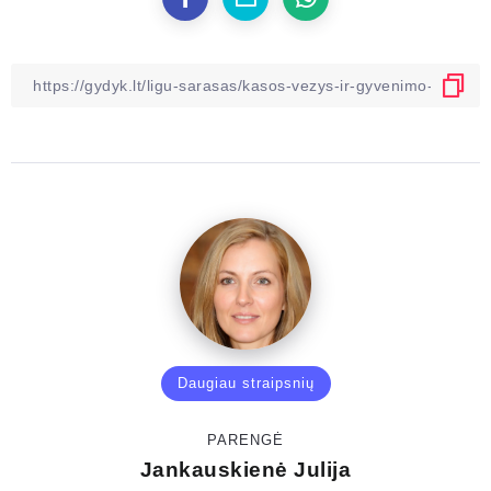
Daugiau straipsnių
PARENGĖ
Jankauskienė Julija