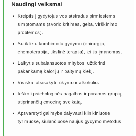
Naudingi veiksmai
Kreiptis į gydytojus vos atsiradus pirmiesiems
simptomams (svorio kritimas, gelta, virškinimo
problemos).
Sutikti su kombinuotu gydymu (chirurgija,
chemoterapija, tikslinė terapija), jei jis įmanomas.
Laikytis subalansuotos mitybos, užtikrinti
pakankamą kalorijų ir baltymų kiekį.
Visiškai atsisakyti rūkymo ir alkoholio.
Ieškoti psichologinės pagalbos ir paramos grupių,
stiprinančių emocinę sveikatą.
Apsvarstyti galimybę dalyvauti klinikiniuose
tyrimuose, siūlančiuose naujus gydymo metodus.