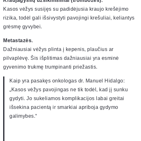
Kraujagyslių užsikimšimai (trombozės).
Kasos vėžys susijęs su padidėjusia kraujo krešėjimo
rizika, todėl gali išsivystyti pavojingi krešuliai, keliantys
grėsmę gyvybei.
Metastazės.
Dažniausiai vėžys plinta į kepenis, plaučius ar
pilvaplėvę. Šis išplitimas dažniausiai yra esminė
gyvenimo trukmę trumpinanti priežastis.
Kaip yra pasakęs onkologas dr. Manuel Hidalgo:
„Kasos vėžys pavojingas ne tik todėl, kad jį sunku
gydyti. Jo sukeliamos komplikacijos labai greitai
išsekina pacientą ir smarkiai apriboja gydymo
galimybes.“