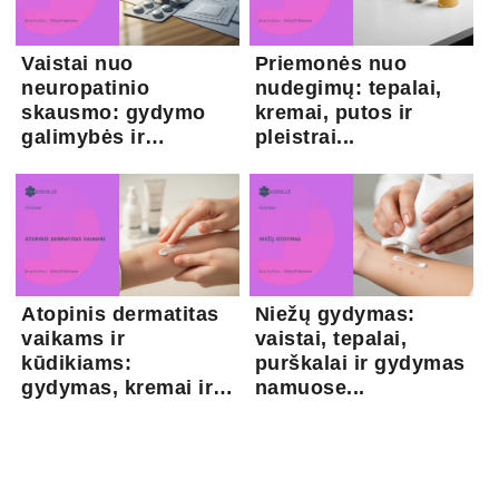
Vaistai nuo
Priemonės nuo
neuropatinio
nudegimų: tepalai,
skausmo: gydymo
kremai, putos ir
galimybės ir
pleistrai...
kapsaicina...
Atopinis dermatitas
Niežų gydymas:
vaikams ir
vaistai, tepalai,
kūdikiams:
purškalai ir gydymas
gydymas, kremai ir
namuose...
pri...