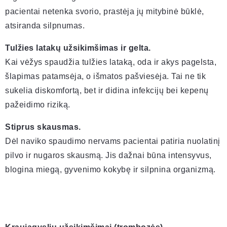
pacientai netenka svorio, prastėja jų mitybinė būklė,
atsiranda silpnumas.
Tulžies latakų užsikimšimas ir gelta.
Kai vėžys spaudžia tulžies lataką, oda ir akys pagelsta,
šlapimas patamsėja, o išmatos pašviesėja. Tai ne tik
sukelia diskomfortą, bet ir didina infekcijų bei kepenų
pažeidimo riziką.
Stiprus skausmas.
Dėl naviko spaudimo nervams pacientai patiria nuolatinį
pilvo ir nugaros skausmą. Jis dažnai būna intensyvus,
blogina miegą, gyvenimo kokybę ir silpnina organizmą.