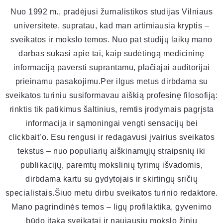
Nuo 1992 m., pradėjusi žurnalistikos studijas Vilniaus
universitete, supratau, kad man artimiausia kryptis –
sveikatos ir mokslo temos. Nuo pat studijų laikų mano
darbas sukasi apie tai, kaip sudėtingą medicininę
informaciją paversti suprantamu, plačiajai auditorijai
prieinamu pasakojimu.Per ilgus metus dirbdama su
sveikatos turiniu susiformavau aiškią profesinę filosofiją:
rinktis tik patikimus šaltinius, remtis įrodymais pagrįsta
informacija ir sąmoningai vengti sensacijų bei
clickbait’o. Esu rengusi ir redagavusi įvairius sveikatos
tekstus – nuo populiarių aiškinamųjų straipsnių iki
publikacijų, paremtų mokslinių tyrimų išvadomis,
dirbdama kartu su gydytojais ir skirtingų sričių
specialistais.Šiuo metu dirbu sveikatos turinio redaktore.
Mano pagrindinės temos – ligų profilaktika, gyvenimo
būdo įtaka sveikatai ir naujausių mokslo žinių