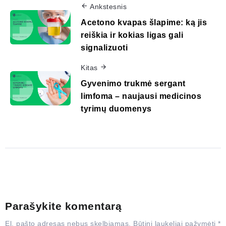
Ankstesnis
Acetono kvapas šlapime: ką jis
reiškia ir kokias ligas gali
signalizuoti
Kitas
Gyvenimo trukmė sergant
limfoma – naujausi medicinos
tyrimų duomenys
Parašykite komentarą
El. pašto adresas nebus skelbiamas.
Būtini laukeliai pažymėti
*