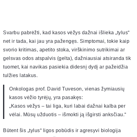
Svarbu pabrėžti, kad kasos vėžys dažnai išlieka „tylus“
net ir tada, kai jau yra pažengęs. Simptomai, tokie kaip
svorio kritimas, apetito stoka, virškinimo sutrikimai ar
gelsvas odos atspalvis (gelta), dažniausiai atsiranda tik
tuomet, kai navikas pasiekia didesnį dydį ar pažeidžia
tulžies latakus.
Onkologas prof. David Tuveson, vienas žymiausių
kasos vėžio tyrėjų, yra pasakęs:
„Kasos vėžys – tai liga, kuri labai dažnai kalba per
vėlai. Mūsų užduotis – išmokti ją išgirsti anksčiau.“
Būtent šis „tylus“ ligos pobūdis ir agresyvi biologija