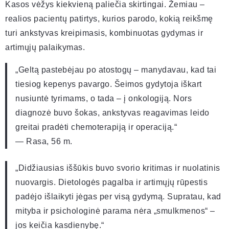
Kasos vėžys kiekvieną paliečia skirtingai. Žemiau –
realios pacientų patirtys, kurios parodo, kokią reikšmę
turi ankstyvas kreipimasis, kombinuotas gydymas ir
artimųjų palaikymas.
„Geltą pastebėjau po atostogų – manydavau, kad tai
tiesiog kepenys pavargo. Šeimos gydytoja iškart
nusiuntė tyrimams, o tada – į onkologiją. Nors
diagnozė buvo šokas, ankstyvas reagavimas leido
greitai pradėti chemoterapiją ir operaciją.“
— Rasa, 56 m.
„Didžiausias iššūkis buvo svorio kritimas ir nuolatinis
nuovargis. Dietologės pagalba ir artimųjų rūpestis
padėjo išlaikyti jėgas per visą gydymą. Supratau, kad
mityba ir psichologinė parama nėra „smulkmenos“ –
jos keičia kasdienybę.“