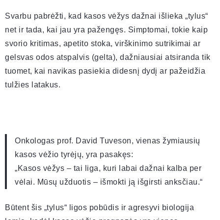
Svarbu pabrėžti, kad kasos vėžys dažnai išlieka „tylus“
net ir tada, kai jau yra pažengęs. Simptomai, tokie kaip
svorio kritimas, apetito stoka, virškinimo sutrikimai ar
gelsvas odos atspalvis (gelta), dažniausiai atsiranda tik
tuomet, kai navikas pasiekia didesnį dydį ar pažeidžia
tulžies latakus.
Onkologas prof. David Tuveson, vienas žymiausių
kasos vėžio tyrėjų, yra pasakęs:
„Kasos vėžys – tai liga, kuri labai dažnai kalba per
vėlai. Mūsų užduotis – išmokti ją išgirsti anksčiau.“
Būtent šis „tylus“ ligos pobūdis ir agresyvi biologija