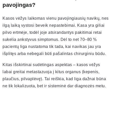
pavojingas?
Kasos vėžys laikomas vienu pavojingiausių navikų, nes
ilgą laiką vystosi beveik nepastebimai. Kasa yra giliai
pilvo ertmėje, todėl joje atsirandantys pakitimai retai
sukelia ankstyvus simptomus. Dėl to net 70–80 %
pacientų liga nustatoma tik tada, kai navikas jau yra
išplitęs arba nebegali būti pašalintas chirurginiu būdu.
Kitas išskirtinai sudėtingas aspektas – kasos vėžys
labai greitai metastazuoja į kitus organus (kepenis,
plaučius, pilvaplėvę). Tai reiškia, kad liga dažnai būna
ne tik lokalizuota, bet ir sisteminė dar diagnozės metu.