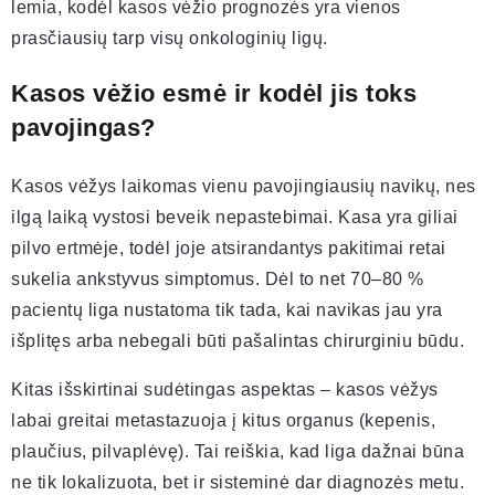
lemia, kodėl kasos vėžio prognozės yra vienos
prasčiausių tarp visų onkologinių ligų.
Kasos vėžio esmė ir kodėl jis toks
pavojingas?
Kasos vėžys laikomas vienu pavojingiausių navikų, nes
ilgą laiką vystosi beveik nepastebimai. Kasa yra giliai
pilvo ertmėje, todėl joje atsirandantys pakitimai retai
sukelia ankstyvus simptomus. Dėl to net 70–80 %
pacientų liga nustatoma tik tada, kai navikas jau yra
išplitęs arba nebegali būti pašalintas chirurginiu būdu.
Kitas išskirtinai sudėtingas aspektas – kasos vėžys
labai greitai metastazuoja į kitus organus (kepenis,
plaučius, pilvaplėvę). Tai reiškia, kad liga dažnai būna
ne tik lokalizuota, bet ir sisteminė dar diagnozės metu.