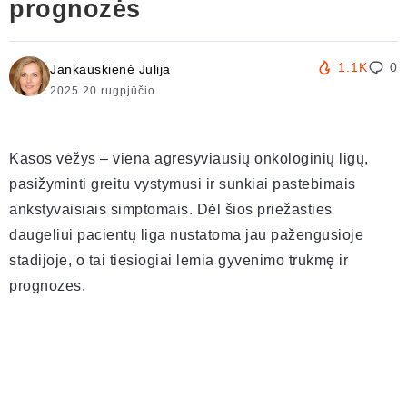
prognozės
1.1K
0
Jankauskienė Julija
2025 20 rugpjūčio
Kasos vėžys – viena agresyviausių onkologinių ligų,
pasižyminti greitu vystymusi ir sunkiai pastebimais
ankstyvaisiais simptomais. Dėl šios priežasties
daugeliui pacientų liga nustatoma jau pažengusioje
stadijoje, o tai tiesiogiai lemia gyvenimo trukmę ir
prognozes.