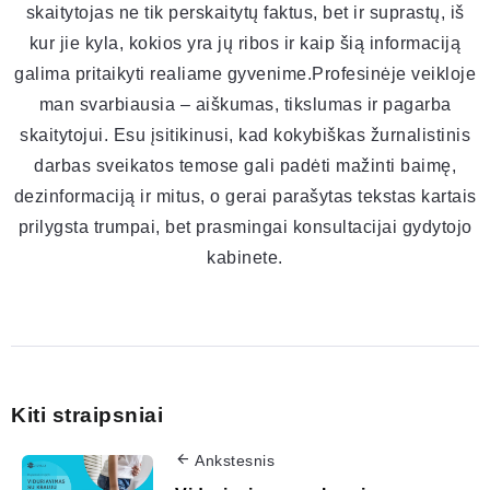
skaitytojas ne tik perskaitytų faktus, bet ir suprastų, iš
kur jie kyla, kokios yra jų ribos ir kaip šią informaciją
galima pritaikyti realiame gyvenime.Profesinėje veikloje
man svarbiausia – aiškumas, tikslumas ir pagarba
skaitytojui. Esu įsitikinusi, kad kokybiškas žurnalistinis
darbas sveikatos temose gali padėti mažinti baimę,
dezinformaciją ir mitus, o gerai parašytas tekstas kartais
prilygsta trumpai, bet prasmingai konsultacijai gydytojo
kabinete.
Kiti straipsniai
Ankstesnis