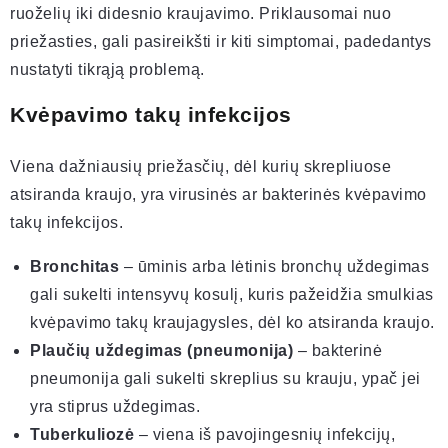
ruoželių iki didesnio kraujavimo. Priklausomai nuo
priežasties, gali pasireikšti ir kiti simptomai, padedantys
nustatyti tikrąją problemą.
Kvėpavimo takų infekcijos
Viena dažniausių priežasčių, dėl kurių skrepliuose
atsiranda kraujo, yra virusinės ar bakterinės kvėpavimo
takų infekcijos.
Bronchitas
– ūminis arba lėtinis bronchų uždegimas
gali sukelti intensyvų kosulį, kuris pažeidžia smulkias
kvėpavimo takų kraujagysles, dėl ko atsiranda kraujo.
Plaučių uždegimas (pneumonija)
– bakterinė
pneumonija gali sukelti skreplius su krauju, ypač jei
yra stiprus uždegimas.
Tuberkuliozė
– viena iš pavojingesnių infekcijų,