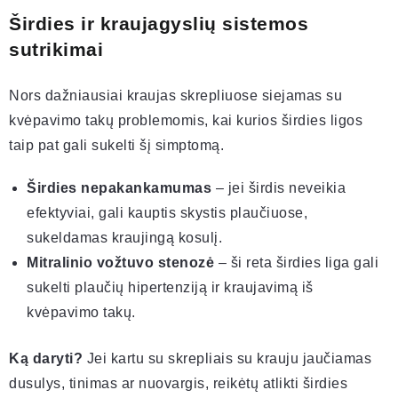
Širdies ir kraujagyslių sistemos
sutrikimai
Nors dažniausiai kraujas skrepliuose siejamas su
kvėpavimo takų problemomis, kai kurios širdies ligos
taip pat gali sukelti šį simptomą.
Širdies nepakankamumas
– jei širdis neveikia
efektyviai, gali kauptis skystis plaučiuose,
sukeldamas kraujingą kosulį.
Mitralinio vožtuvo stenozė
– ši reta širdies liga gali
sukelti plaučių hipertenziją ir kraujavimą iš
kvėpavimo takų.
Ką daryti?
Jei kartu su skrepliais su krauju jaučiamas
dusulys, tinimas ar nuovargis, reikėtų atlikti širdies