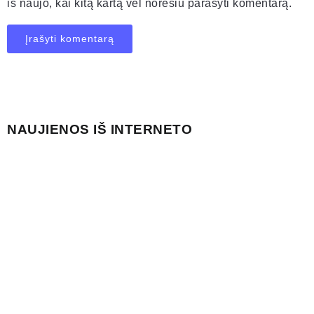
iš naujo, kai kitą kartą vėl norėsiu parašyti komentarą.
NAUJIENOS IŠ INTERNETO