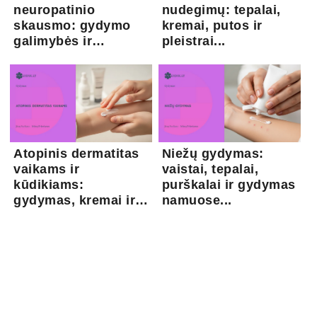
neuropatinio
nudegimų: tepalai,
skausmo: gydymo
kremai, putos ir
galimybės ir
pleistrai...
kapsaicina...
Atopinis dermatitas
Niežų gydymas:
vaikams ir
vaistai, tepalai,
kūdikiams:
purškalai ir gydymas
gydymas, kremai ir
namuose...
pri...