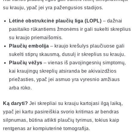
su krauju, ypač jei yra pažengusios stadijos.
Lėtinė obstrukcinė plaučių liga (LOPL)
– dažnai
pasitaiko rūkantiems žmonėms ir gali sukelti skreplius
su kraujo priemaišomis.
Plaučių embolija
– kraujo krešulys plaučiuose gali
sukelti stiprų skausmą, dusulį ir skreplius su krauju.
Plaučių vėžys
– vienas iš pavojingesnių simptomų,
kai kraujingų skreplių atsiranda be akivaizdžios
priežasties, ypač jei asmuo yra vyresnio amžiaus
arba rūko.
Ką daryti?
Jei skrepliai su krauju kartojasi ilgą laiką,
ypač jei kartu pasireiškia svorio kritimas ar bendras
silpnumas, būtina atlikti plaučių tyrimus, tokius kaip
rentgenas ar kompiuterinė tomografija.