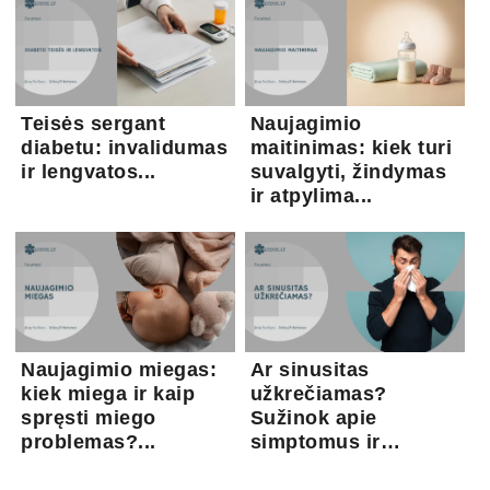
Teisės sergant
Naujagimio
diabetu: invalidumas
maitinimas: kiek turi
ir lengvatos...
suvalgyti, žindymas
ir atpylima...
Naujagimio miegas:
Ar sinusitas
kiek miega ir kaip
užkrečiamas?
spręsti miego
Sužinok apie
problemas?...
simptomus ir
gydymo gal...