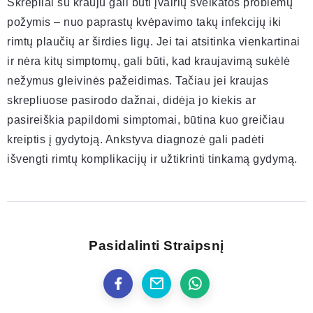
Skrepliai su krauju gali būti įvairių sveikatos problemų
požymis – nuo paprastų kvėpavimo takų infekcijų iki
rimtų plaučių ar širdies ligų. Jei tai atsitinka vienkartinai
ir nėra kitų simptomų, gali būti, kad kraujavimą sukėlė
nežymus gleivinės pažeidimas. Tačiau jei kraujas
skrepliuose pasirodo dažnai, didėja jo kiekis ar
pasireiškia papildomi simptomai, būtina kuo greičiau
kreiptis į gydytoją. Ankstyva diagnozė gali padėti
išvengti rimtų komplikacijų ir užtikrinti tinkamą gydymą.
Pasidalinti Straipsnį