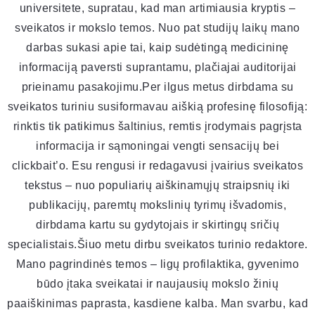
universitete, supratau, kad man artimiausia kryptis –
sveikatos ir mokslo temos. Nuo pat studijų laikų mano
darbas sukasi apie tai, kaip sudėtingą medicininę
informaciją paversti suprantamu, plačiajai auditorijai
prieinamu pasakojimu.Per ilgus metus dirbdama su
sveikatos turiniu susiformavau aiškią profesinę filosofiją:
rinktis tik patikimus šaltinius, remtis įrodymais pagrįsta
informacija ir sąmoningai vengti sensacijų bei
clickbait’o. Esu rengusi ir redagavusi įvairius sveikatos
tekstus – nuo populiarių aiškinamųjų straipsnių iki
publikacijų, paremtų mokslinių tyrimų išvadomis,
dirbdama kartu su gydytojais ir skirtingų sričių
specialistais.Šiuo metu dirbu sveikatos turinio redaktore.
Mano pagrindinės temos – ligų profilaktika, gyvenimo
būdo įtaka sveikatai ir naujausių mokslo žinių
paaiškinimas paprasta, kasdiene kalba. Man svarbu, kad