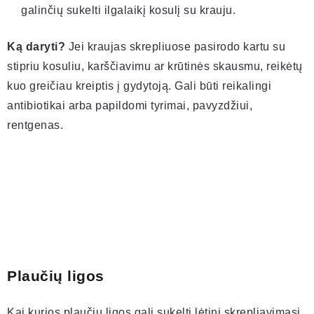
galinčių sukelti ilgalaikį kosulį su krauju.
Ką daryti?
Jei kraujas skrepliuose pasirodo kartu su
stipriu kosuliu, karščiavimu ar krūtinės skausmu, reikėtų
kuo greičiau kreiptis į gydytoją. Gali būti reikalingi
antibiotikai arba papildomi tyrimai, pavyzdžiui,
rentgenas.
Plaučių ligos
Kai kurios plaučių ligos gali sukelti lėtinį skrepliavimąsi