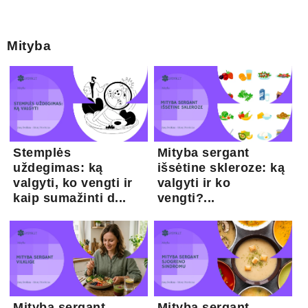
Mityba
Stemplės
Mityba sergant
uždegimas: ką
išsėtine skleroze: ką
valgyti, ko vengti ir
valgyti ir ko
kaip sumažinti d...
vengti?...
Mityba sergant
Mityba sergant