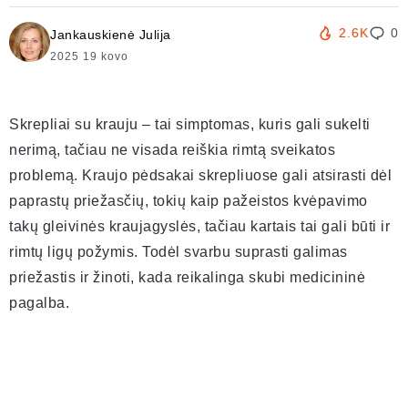
2.6K
0
Jankauskienė Julija
2025 19 kovo
Skrepliai su krauju – tai simptomas, kuris gali sukelti
nerimą, tačiau ne visada reiškia rimtą sveikatos
problemą. Kraujo pėdsakai skrepliuose gali atsirasti dėl
paprastų priežasčių, tokių kaip pažeistos kvėpavimo
takų gleivinės kraujagyslės, tačiau kartais tai gali būti ir
rimtų ligų požymis. Todėl svarbu suprasti galimas
priežastis ir žinoti, kada reikalinga skubi medicininė
pagalba.