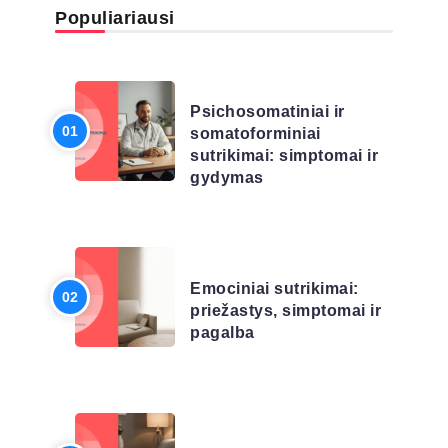
Populiariausi
LIGŲ SĄRAŠAS
Psichosomatiniai ir
somatoforminiai
sutrikimai: simptomai ir
gydymas
LIGŲ SĄRAŠAS
Emociniai sutrikimai:
priežastys, simptomai ir
pagalba
LIGŲ SĄRAŠAS