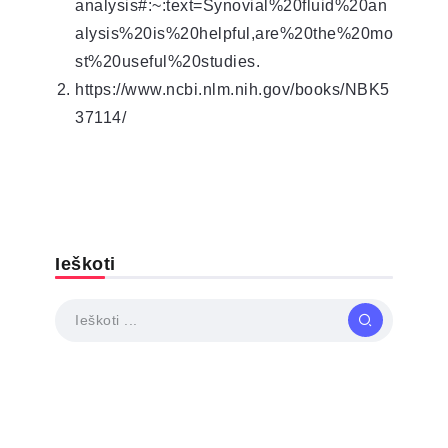
analysis#:~:text=Synovial%20fluid%20an
alysis%20is%20helpful,are%20the%20mo
st%20useful%20studies.
https://www.ncbi.nlm.nih.gov/books/NBK5
37114/
Ieškoti