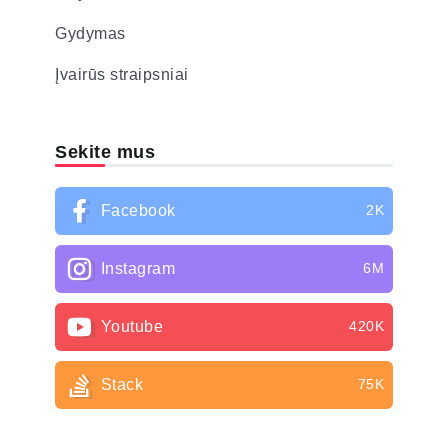
Gydymas
Įvairūs straipsniai
Sekite mus
Facebook
2K
Instagram
6M
Youtube
420K
Stack
75K