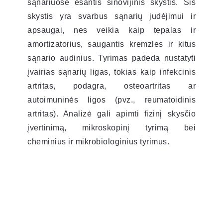
sąnariuose esantis sinovijinis skystis. Šis
skystis yra svarbus sąnarių judėjimui ir
apsaugai, nes veikia kaip tepalas ir
amortizatorius, saugantis kremzles ir kitus
sąnario audinius. Tyrimas padeda nustatyti
įvairias sąnarių ligas, tokias kaip infekcinis
artritas, podagra, osteoartritas ar
autoimuninės ligos (pvz., reumatoidinis
artritas). Analizė gali apimti fizinį skysčio
įvertinimą, mikroskopinį tyrimą bei
cheminius ir mikrobiologinius tyrimus.