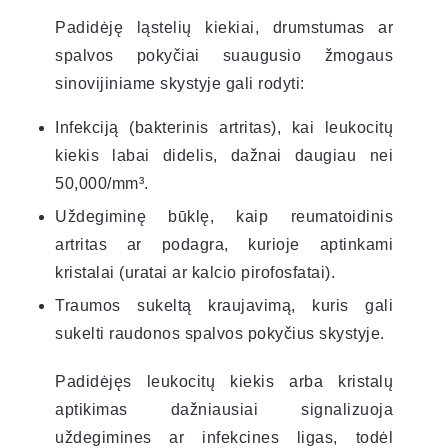
Padidėję ląstelių kiekiai, drumstumas ar
spalvos pokyčiai suaugusio žmogaus
sinovijiniame skystyje gali rodyti:
Infekciją (bakterinis artritas), kai leukocitų
kiekis labai didelis, dažnai daugiau nei
50,000/mm³.
Uždegiminę būklę, kaip reumatoidinis
artritas ar podagra, kurioje aptinkami
kristalai (uratai ar kalcio pirofosfatai).
Traumos sukeltą kraujavimą, kuris gali
sukelti raudonos spalvos pokyčius skystyje.
Padidėjęs leukocitų kiekis arba kristalų
aptikimas dažniausiai signalizuoja
uždegimines ar infekcines ligas, todėl