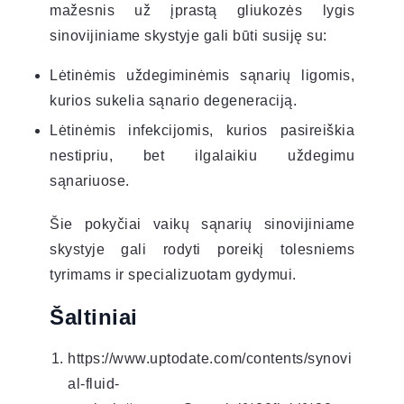
mažesnis už įprastą gliukozės lygis
sinovijiniame skystyje gali būti susiję su:
Lėtinėmis uždegiminėmis sąnarių ligomis,
kurios sukelia sąnario degeneraciją.
Lėtinėmis infekcijomis, kurios pasireiškia
nestipriu, bet ilgalaikiu uždegimu
sąnariuose.
Šie pokyčiai vaikų sąnarių sinovijiniame
skystyje gali rodyti poreikį tolesniems
tyrimams ir specializuotam gydymui.
Šaltiniai
https://www.uptodate.com/contents/synovi
al-fluid-