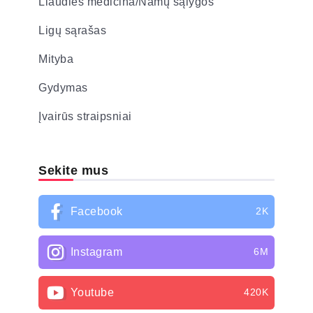
Liaudies medicina/Namų sąlygos
Ligų sąrašas
Mityba
Gydymas
Įvairūs straipsniai
Sekite mus
Facebook
2K
Instagram
6M
Youtube
420K