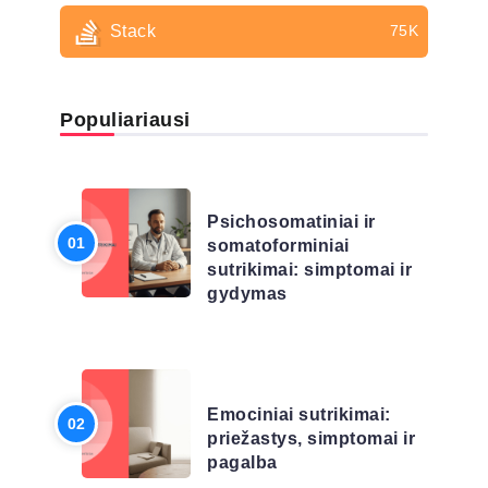
Stack
75K
Populiariausi
LIGŲ SĄRAŠAS
Psichosomatiniai ir
somatoforminiai
sutrikimai: simptomai ir
gydymas
LIGŲ SĄRAŠAS
Emociniai sutrikimai:
priežastys, simptomai ir
pagalba