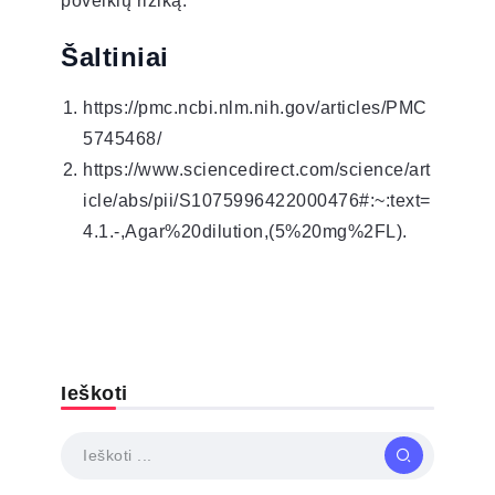
poveikių riziką.
Šaltiniai
https://pmc.ncbi.nlm.nih.gov/articles/PMC
5745468/
https://www.sciencedirect.com/science/art
icle/abs/pii/S1075996422000476#:~:text=
4.1.-,Agar%20dilution,(5%20mg%2FL).
Ieškoti