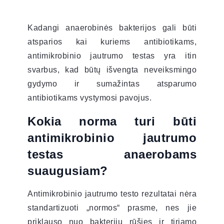
Kadangi anaerobinės bakterijos gali būti
atsparios kai kuriems antibiotikams,
antimikrobinio jautrumo testas yra itin
svarbus, kad būtų išvengta neveiksmingo
gydymo ir sumažintas atsparumo
antibiotikams vystymosi pavojus.
Kokia norma turi būti
antimikrobinio jautrumo
testas anaerobams
suaugusiam?
Antimikrobinio jautrumo testo rezultatai nėra
standartizuoti „normos“ prasme, nes jie
priklauso nuo bakterijų rūšies ir tiriamo