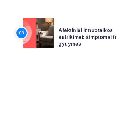
LIGŲ SĄRAŠAS
Afektiniai ir nuotaikos
sutrikimai: simptomai ir
gydymas