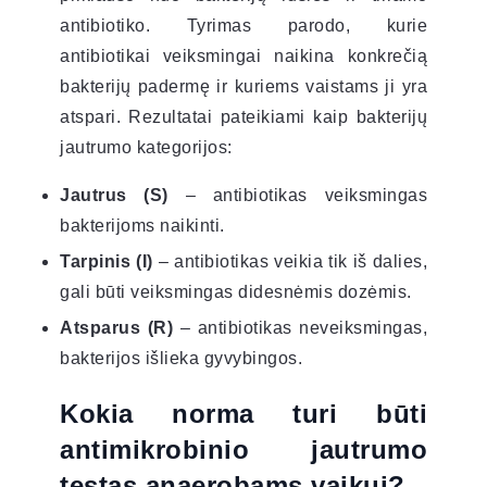
antibiotiko. Tyrimas parodo, kurie
antibiotikai veiksmingai naikina konkrečią
bakterijų padermę ir kuriems vaistams ji yra
atspari. Rezultatai pateikiami kaip bakterijų
jautrumo kategorijos:
Jautrus (S)
– antibiotikas veiksmingas
bakterijoms naikinti.
Tarpinis (I)
– antibiotikas veikia tik iš dalies,
gali būti veiksmingas didesnėmis dozėmis.
Atsparus (R)
– antibiotikas neveiksmingas,
bakterijos išlieka gyvybingos.
Kokia norma turi būti
antimikrobinio jautrumo
testas anaerobams vaikui?