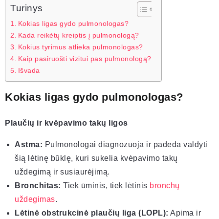
Turinys
Kokias ligas gydo pulmonologas?
Kada reikėtų kreiptis į pulmonologą?
Kokius tyrimus atlieka pulmonologas?
Kaip pasiruošti vizitui pas pulmonologą?
Išvada
Kokias ligas gydo pulmonologas?
Plaučių ir kvėpavimo takų ligos
Astma:
Pulmonologai diagnozuoja ir padeda valdyti
šią lėtinę būklę, kuri sukelia kvėpavimo takų
uždegimą ir susiaurėjimą.
Bronchitas:
Tiek ūminis, tiek lėtinis
bronchų
uždegimas
.
Lėtinė obstrukcinė plaučių liga (LOPL):
Apima ir