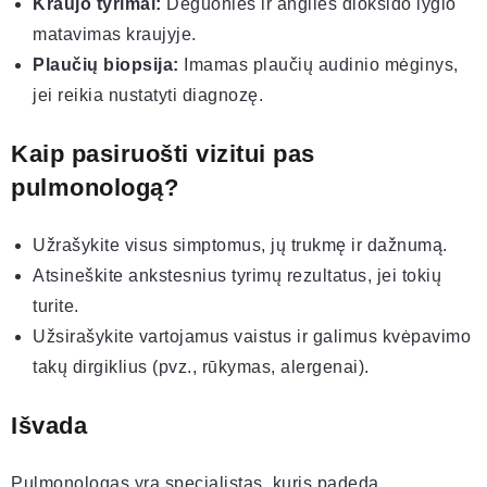
Kraujo tyrimai:
Deguonies ir anglies dioksido lygio
matavimas kraujyje.
Plaučių biopsija:
Imamas plaučių audinio mėginys,
jei reikia nustatyti diagnozę.
Kaip pasiruošti vizitui pas
pulmonologą?
Užrašykite visus simptomus, jų trukmę ir dažnumą.
Atsineškite ankstesnius tyrimų rezultatus, jei tokių
turite.
Užsirašykite vartojamus vaistus ir galimus kvėpavimo
takų dirgiklius (pvz., rūkymas, alergenai).
Išvada
Pulmonologas yra specialistas, kuris padeda