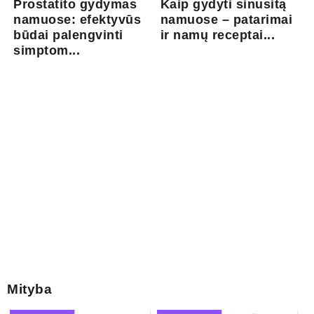
Prostatito gydymas
Kaip gydyti sinusitą
namuose: efektyvūs
namuose – patarimai
būdai palengvinti
ir namų receptai...
simptom...
Mityba