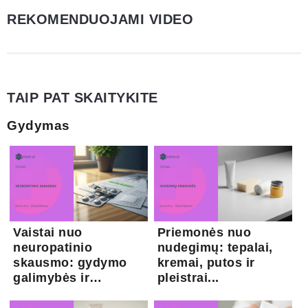
REKOMENDUOJAMI VIDEO
TAIP PAT SKAITYKITE
Gydymas
Vaistai nuo
Priemonės nuo
neuropatinio
nudegimų: tepalai,
skausmo: gydymo
kremai, putos ir
galimybės ir
pleistrai...
kapsaicina...