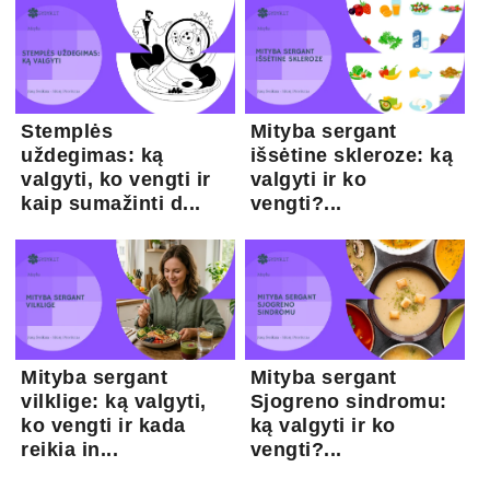
Stemplės
Mityba sergant
uždegimas: ką
išsėtine skleroze: ką
valgyti, ko vengti ir
valgyti ir ko
kaip sumažinti d...
vengti?...
Mityba sergant
Mityba sergant
vilklige: ką valgyti,
Sjogreno sindromu:
ko vengti ir kada
ką valgyti ir ko
reikia in...
vengti?...