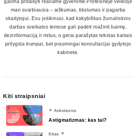
galima pritaikyti realiame gyvenime.Profesinėje veikloje
man svarbiausia – aiškumas, tikslumas ir pagarba
skaitytojui. Esu įsitikinusi, kad kokybiškas žurnalistinis
darbas sveikatos temose gali padėti mažinti baimę,
dezinformaciją ir mitus, o gerai parašytas tekstas kartais
prilygsta trumpai, bet prasmingai konsultacijai gydytojo
kabinete.
Kiti straipsniai
Ankstesnis
Astigmatizmas: kas tai?
Kitas