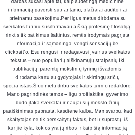
darbas sukasi apie tai, kaip sudėtingą medicininę
informaciją paversti suprantamu, plačiajai auditorijai
prieinamu pasakojimu.Per ilgus metus dirbdama su
sveikatos turiniu susiformavau aiškią profesinę filosofiją:
rinktis tik patikimus šaltinius, remtis įrodymais pagrįsta
informacija ir sąmoningai vengti sensacijų bei
clickbait’o. Esu rengusi ir redagavusi įvairius sveikatos
tekstus – nuo populiarių aiškinamųjų straipsnių iki
publikacijų, paremtų mokslinių tyrimų išvadomis,
dirbdama kartu su gydytojais ir skirtingų sričių
specialistais.Šiuo metu dirbu sveikatos turinio redaktore.
Mano pagrindinės temos – ligų profilaktika, gyvenimo
būdo įtaka sveikatai ir naujausių mokslo žinių
paaiškinimas paprasta, kasdiene kalba. Man svarbu, kad
skaitytojas ne tik perskaitytų faktus, bet ir suprastų, iš
kur jie kyla, kokios yra jų ribos ir kaip šią informaciją