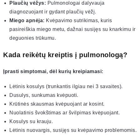
Plaučių vėžys:
Pulmonologai dalyvauja
diagnozuojant ir gydant plaučių vėžį.
Miego apnėja:
Kvėpavimo sutrikimas, kuris
pasireiškia miego metu, dažnai susijęs su knarkimu ir
deguonies trūkumu.
Kada reikėtų kreiptis į pulmonologą?
Įprasti simptomai, dėl kurių kreipiamasi:
Lėtinis kosulys (trunkantis ilgiau nei 3 savaites).
Dusulys, sunkumas kvėpuoti.
Krūtinės skausmas kvėpuojant ar kosint.
Nuolatinis švokštimas ar švilpimas kvėpuojant.
Kosulys su krauju.
Lėtinis nuovargis, susijęs su kvėpavimo problemomis.