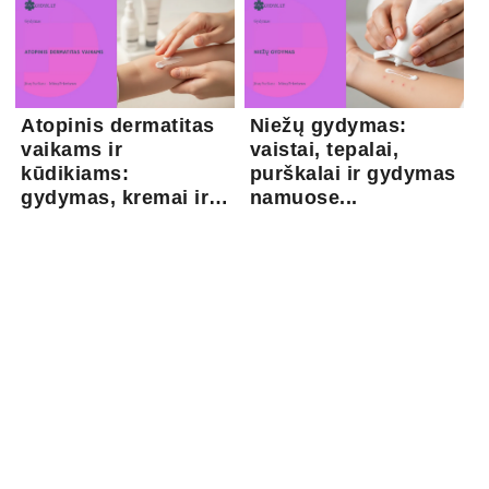
Atopinis dermatitas
Niežų gydymas:
vaikams ir
vaistai, tepalai,
kūdikiams:
purškalai ir gydymas
gydymas, kremai ir
namuose...
pri...