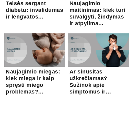
Teisės sergant
Naujagimio
diabetu: invalidumas
maitinimas: kiek turi
ir lengvatos...
suvalgyti, žindymas
ir atpylima...
Naujagimio miegas:
Ar sinusitas
kiek miega ir kaip
užkrečiamas?
spręsti miego
Sužinok apie
problemas?...
simptomus ir
gydymo gal...