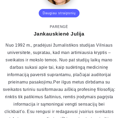
Daugiau straipsnių
PARENGĖ
Jankauskienė Julija
Nuo 1992 m., pradėjusi žurnalistikos studijas Vilniaus
universitete, supratau, kad man artimiausia kryptis –
sveikatos ir mokslo temos. Nuo pat studijų laikų mano
darbas sukasi apie tai, kaip sudėtingą medicininę
informaciją paversti suprantamu, plačiajai auditorijai
prieinamu pasakojimu.Per ilgus metus dirbdama su
sveikatos turiniu susiformavau aiškią profesinę filosofiją:
rinktis tik patikimus šaltinius, remtis įrodymais pagrįsta
informacija ir sąmoningai vengti sensacijų bei
clickbait’o. Esu rengusi ir redagavusi įvairius sveikatos