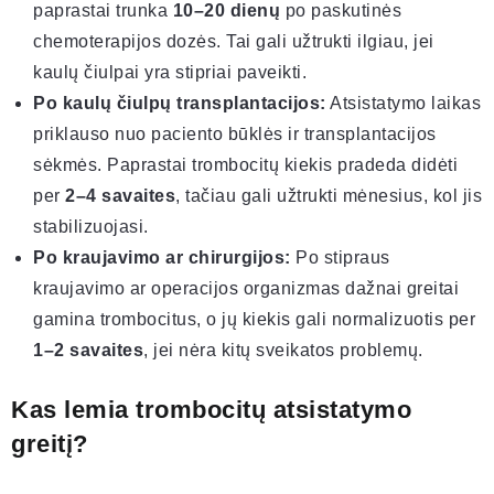
paprastai trunka
10–20 dienų
po paskutinės
chemoterapijos dozės. Tai gali užtrukti ilgiau, jei
kaulų čiulpai yra stipriai paveikti.
Po kaulų čiulpų transplantacijos:
Atsistatymo laikas
priklauso nuo paciento būklės ir transplantacijos
sėkmės. Paprastai trombocitų kiekis pradeda didėti
per
2–4 savaites
, tačiau gali užtrukti mėnesius, kol jis
stabilizuojasi.
Po kraujavimo ar chirurgijos:
Po stipraus
kraujavimo ar operacijos organizmas dažnai greitai
gamina trombocitus, o jų kiekis gali normalizuotis per
1–2 savaites
, jei nėra kitų sveikatos problemų.
Kas lemia trombocitų atsistatymo
greitį?