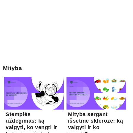
Mityba
Stemplės
Mityba sergant
uždegimas: ką
išsėtine skleroze: ką
valgyti, ko vengti ir
valgyti ir ko