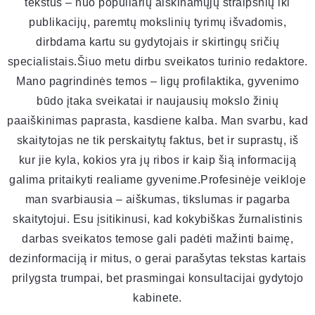
tekstus – nuo populiarių aiškinamųjų straipsnių iki
publikacijų, paremtų mokslinių tyrimų išvadomis,
dirbdama kartu su gydytojais ir skirtingų sričių
specialistais.Šiuo metu dirbu sveikatos turinio redaktore.
Mano pagrindinės temos – ligų profilaktika, gyvenimo
būdo įtaka sveikatai ir naujausių mokslo žinių
paaiškinimas paprasta, kasdiene kalba. Man svarbu, kad
skaitytojas ne tik perskaitytų faktus, bet ir suprastų, iš
kur jie kyla, kokios yra jų ribos ir kaip šią informaciją
galima pritaikyti realiame gyvenime.Profesinėje veikloje
man svarbiausia – aiškumas, tikslumas ir pagarba
skaitytojui. Esu įsitikinusi, kad kokybiškas žurnalistinis
darbas sveikatos temose gali padėti mažinti baimę,
dezinformaciją ir mitus, o gerai parašytas tekstas kartais
prilygsta trumpai, bet prasmingai konsultacijai gydytojo
kabinete.