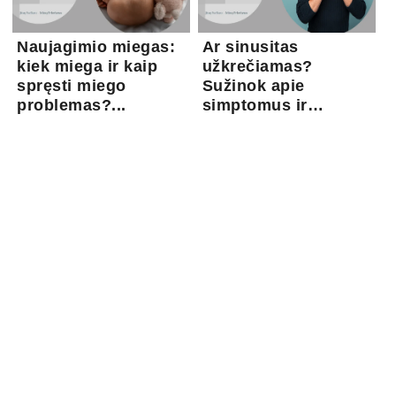
Naujagimio miegas:
Ar sinusitas
kiek miega ir kaip
užkrečiamas?
spręsti miego
Sužinok apie
problemas?...
simptomus ir
gydymo gal...