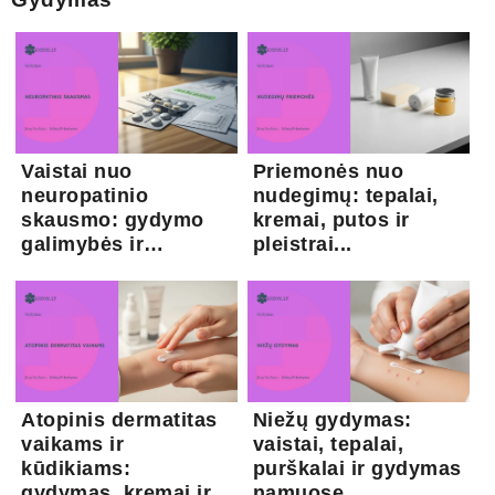
Vaistai nuo
Priemonės nuo
neuropatinio
nudegimų: tepalai,
skausmo: gydymo
kremai, putos ir
galimybės ir
pleistrai...
kapsaicina...
Atopinis dermatitas
Niežų gydymas:
vaikams ir
vaistai, tepalai,
kūdikiams:
purškalai ir gydymas
gydymas, kremai ir
namuose...