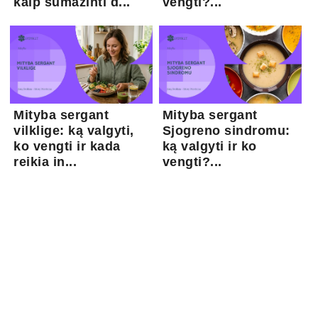
kaip sumažinti d...
vengti?...
Mityba sergant
Mityba sergant
vilklige: ką valgyti,
Sjogreno sindromu:
ko vengti ir kada
ką valgyti ir ko
reikia in...
vengti?...