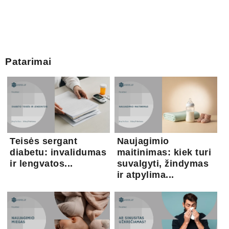
Patarimai
Teisės sergant
Naujagimio
diabetu: invalidumas
maitinimas: kiek turi
ir lengvatos...
suvalgyti, žindymas
ir atpylima...