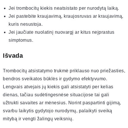
Jei trombocitų kiekis neatsistato per nurodytą laiką.
Jei pastebite kraujavimą, kraujosruvas ar kraujavimą,
kuris nesustoja.
Jei jaučiate nuolatinį nuovargį ar kitus neįprastus
simptomus.
Išvada
Trombocitų atsistatymo trukmė priklauso nuo priežasties,
bendros sveikatos būklės ir gydymo efektyvumo.
Lengvais atvejais jų kiekis gali atsistatyti per kelias
dienas, tačiau sudėtingesnėse situacijose tai gali
užtrukti savaites ar mėnesius. Norint paspartinti gijimą,
svarbu laikytis gydytojo nurodymų, palaikyti sveiką
mitybą ir vengti žalingų veiksnių.