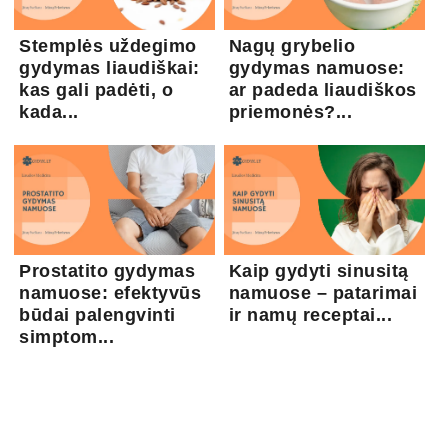
Stemplės uždegimo
Nagų grybelio
gydymas liaudiškai:
gydymas namuose:
kas gali padėti, o
ar padeda liaudiškos
kada...
priemonės?...
Prostatito gydymas
Kaip gydyti sinusitą
namuose: efektyvūs
namuose – patarimai
būdai palengvinti
ir namų receptai...
simptom...