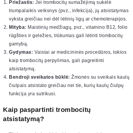
Priežastis:
Jei trombocitų sumažėjimą sukėlė
trumpalaikis veiksnys (pvz., infekcija), jų atsistatymas
vyksta greičiau nei dėl lėtinių ligų ar chemoterapijos.
Mityba:
Maistinių medžiagų, pvz., vitamino B12, folio
rūgšties ir geležies, trūkumas gali lėtinti trombocitų
gamybą.
Gydymas:
Vaistai ar medicininės procedūros, tokios
kaip trombocitų perpylimas, gali pagreitinti
atsistatymą.
Bendroji sveikatos būklė:
Žmonės su sveikais kaulų
čiulpais atsistato greičiau nei tie, kurių kaulų čiulpų
funkcija yra sutrikusi.
Kaip paspartinti trombocitų
atsistatymą?