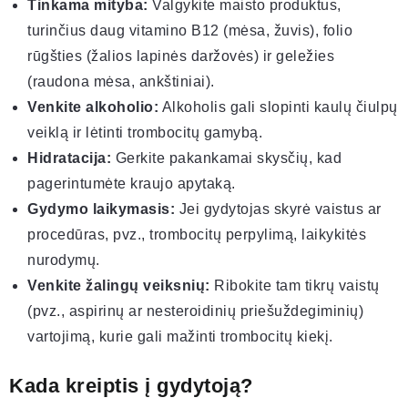
Tinkama mityba:
Valgykite maisto produktus,
turinčius daug vitamino B12 (mėsa, žuvis), folio
rūgšties (žalios lapinės daržovės) ir geležies
(raudona mėsa, ankštiniai).
Venkite alkoholio:
Alkoholis gali slopinti kaulų čiulpų
veiklą ir lėtinti trombocitų gamybą.
Hidratacija:
Gerkite pakankamai skysčių, kad
pagerintumėte kraujo apytaką.
Gydymo laikymasis:
Jei gydytojas skyrė vaistus ar
procedūras, pvz., trombocitų perpylimą, laikykitės
nurodymų.
Venkite žalingų veiksnių:
Ribokite tam tikrų vaistų
(pvz., aspirinų ar nesteroidinių priešuždegiminių)
vartojimą, kurie gali mažinti trombocitų kiekį.
Kada kreiptis į gydytoją?