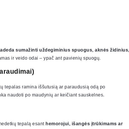
adeda sumažinti uždegiminius spuogus, aknės židinius
amas ir veido odai – ypač ant pavienių spuogų.
paraudimai)
ų tepalas ramina iššutusią ar paraudusią odą po
nka naudoti po maudynių ar keičiant sauskelnes.
 medetkų tepalą esant
hemorojui, išangės įtrūkimams ar