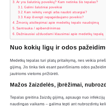
Ar yra šalutinių poveikių? Kam netinka šis tepalas?
Galimi šalutiniai poveikiai
Kam reikėtų vengti arba naudoti atsargiai?
Kaip išvengti nepageidaujamo poveikio?
Žmonių atsiliepimai apie medetkų tepalo naudojimą
Santrauka / apibendrinimas
Dažniausiai užduodami klausimai apie medetkų tepalą
Nuo kokių ligų ir odos pažeidi
Medetkų tepalas turi platų pritaikymą, nes veikia prie
gijimą. Jis tinka tiek esant paviršiniams odos pažeid
jautrioms vietoms prižiūrėti.
Mažos žaizdelės, įbrėžimai, nubroz
Tepalas greitina žaizdų gijimą, apsaugo nuo infekcijų 
naudingas vaikams – galima tepti ant nubrozdintų kelių