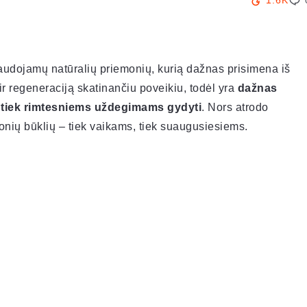
1.6K
naudojamų natūralių priemonių, kurią dažnas prisimena iš
ir regeneraciją skatinančiu poveikiu, todėl yra
dažnas
 tiek rimtesniems uždegimams gydyti
. Nors atrodo
onių būklių – tiek vaikams, tiek suaugusiesiems.