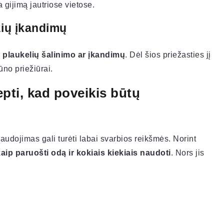
 gijimą jautriose vietose.
žių įkandimų
 plaukelių šalinimo ar įkandimų
. Dėl šios priežasties jį
ūno priežiūrai.
epti, kad poveikis būtų
audojimas gali turėti labai svarbios reikšmės. Norint
kaip paruošti odą ir kokiais kiekiais naudoti
. Nors jis