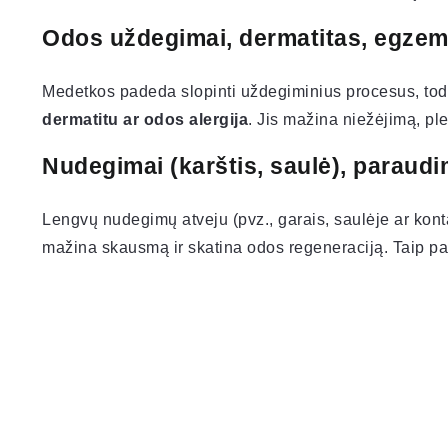
Odos uždegimai, dermatitas, egzemi
Medetkos padeda slopinti uždegiminius procesus, to
dermatitu ar odos alergija
. Jis mažina niežėjimą, pl
Nudegimai (karštis, saulė), paraudi
Lengvų nudegimų atveju (pvz., garais, saulėje ar kont
mažina skausmą ir skatina odos regeneraciją. Taip pat 