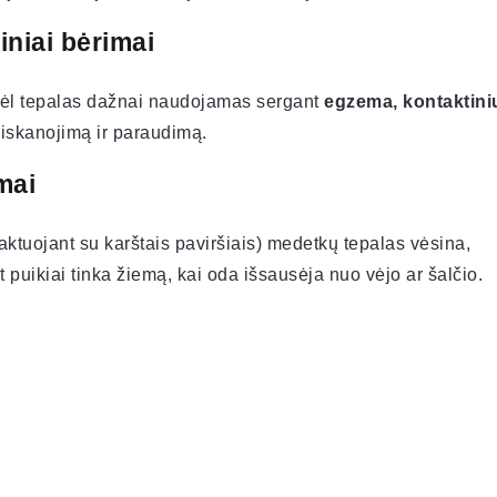
niai bėrimai
dėl tepalas dažnai naudojamas sergant
egzema, kontaktini
eiskanojimą ir paraudimą.
mai
aktuojant su karštais paviršiais) medetkų tepalas vėsina,
puikiai tinka žiemą, kai oda išsausėja nuo vėjo ar šalčio.