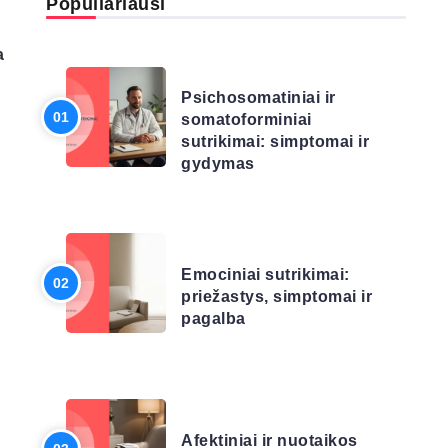
Populiariausi
a
LIGŲ SĄRAŠAS
Psichosomatiniai ir
somatoforminiai
sutrikimai: simptomai ir
gydymas
LIGŲ SĄRAŠAS
Emociniai sutrikimai:
priežastys, simptomai ir
pagalba
LIGŲ SĄRAŠAS
Afektiniai ir nuotaikos