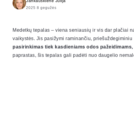
Jankauskienė Julija
2025 8 gegužės
Medetkų tepalas – viena seniausių ir vis dar plačiai 
vaikystės. Jis pasižymi raminančiu, priešuždegiminiu 
pasirinkimas tiek kasdieniams odos pažeidimams,
paprastas, šis tepalas gali padėti nuo daugelio nemal