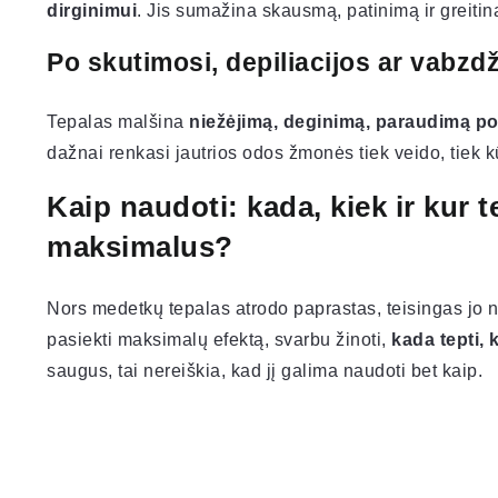
dirginimui
. Jis sumažina skausmą, patinimą ir greitina
Po skutimosi, depiliacijos ar vabzd
Tepalas malšina
niežėjimą, deginimą, paraudimą po
dažnai renkasi jautrios odos žmonės tiek veido, tiek k
Kaip naudoti: kada, kiek ir kur t
maksimalus?
Nors medetkų tepalas atrodo paprastas, teisingas jo n
pasiekti maksimalų efektą, svarbu žinoti,
kada tepti, 
saugus, tai nereiškia, kad jį galima naudoti bet kaip.