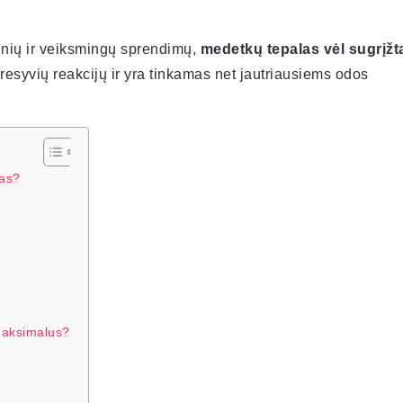
elnių ir veiksmingų sprendimų,
medetkų tepalas vėl sugrįžt
resyvių reakcijų ir yra tinkamas net jautriausiems odos
las?
 maksimalus?