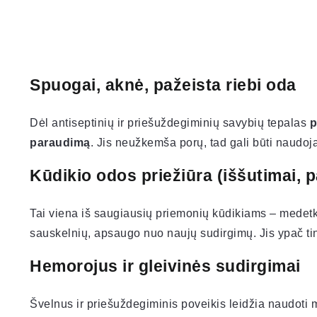
Spuogai, aknė, pažeista riebi oda
Dėl antiseptinių ir priešuždegiminių savybių tepalas
p
paraudimą
. Jis neužkemša porų, tad gali būti naudoj
Kūdikio odos priežiūra (iššutimai, 
Tai viena iš saugiausių priemonių kūdikiams – medetk
sauskelnių, apsaugo nuo naujų sudirgimų. Jis ypač ti
Hemorojus ir gleivinės sudirgimai
Švelnus ir priešuždegiminis poveikis leidžia naudoti