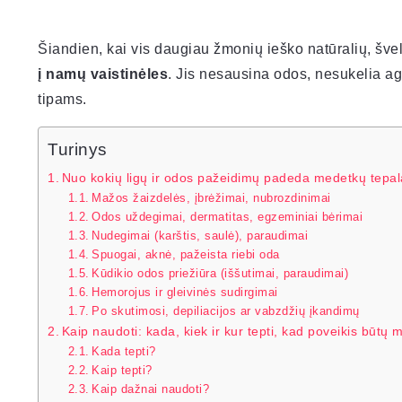
Šiandien, kai vis daugiau žmonių ieško natūralių, šv
į namų vaistinėles
. Jis nesausina odos, nesukelia ag
tipams.
Turinys
Nuo kokių ligų ir odos pažeidimų padeda medetkų tepa
Mažos žaizdelės, įbrėžimai, nubrozdinimai
Odos uždegimai, dermatitas, egzeminiai bėrimai
Nudegimai (karštis, saulė), paraudimai
Spuogai, aknė, pažeista riebi oda
Kūdikio odos priežiūra (iššutimai, paraudimai)
Hemorojus ir gleivinės sudirgimai
Po skutimosi, depiliacijos ar vabzdžių įkandimų
Kaip naudoti: kada, kiek ir kur tepti, kad poveikis būtų
Kada tepti?
Kaip tepti?
Kaip dažnai naudoti?