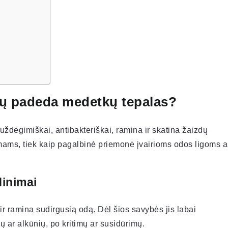
mų padeda medetkų tepalas?
šuždegimiškai, antibakteriškai, ramina ir skatina žaizdų
imams, tiek kaip pagalbinė priemonė įvairioms odos ligoms a
dinimai
ir ramina sudirgusią odą. Dėl šios savybės jis labai
 ar alkūnių, po kritimų ar susidūrimų.