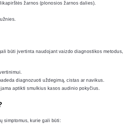
likapirštės žarnos (plonosios žarnos dalies).
lužnies.
gali būti įvertinta naudojant vaizdo diagnostikos metodus,
ertinimui.
adeda diagnozuoti uždegimą, cistas ar navikus.
ama aptikti smulkius kasos audinio pokyčius.
?
ų simptomus, kurie gali būti: