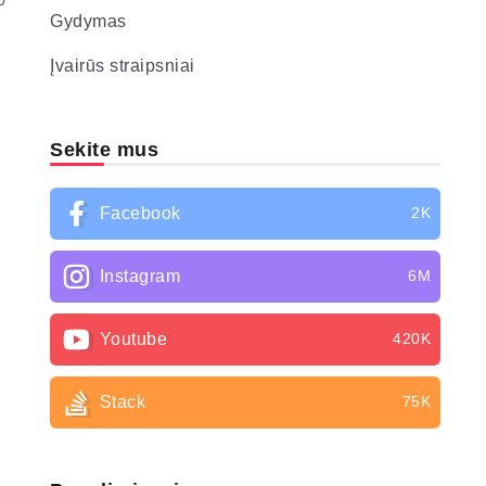
0
Gydymas
Įvairūs straipsniai
Sekite mus
Facebook
2K
Instagram
6M
Youtube
420K
Stack
75K