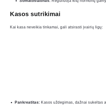
Somatostatinas:
Reguliuoja kitų hormonų gamy
Kasos sutrikimai
Kai kasa neveikia tinkamai, gali atsirasti įvairių ligų:
Pankreatitas:
Kasos uždegimas, dažnai sukeltas al