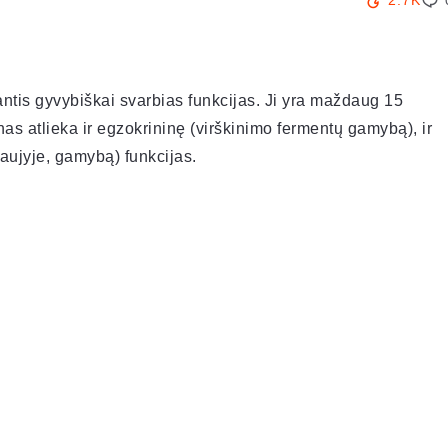
2.7K
ntis gyvybiškai svarbias funkcijas. Ji yra maždaug 15
anas atlieka ir egzokrininę (virškinimo fermentų gamybą), ir
aujyje, gamybą) funkcijas.