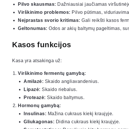
Pilvo skausmas:
Dažniausiai jaučiamas viršutinėje p
Virškinimo problemos:
Pilvo pūtimas, viduriavima
Neįprastas svorio kritimas:
Gali reikšti kasos f
Geltonumas:
Odos ar akių baltymų pageltimas, sus
Kasos funkcijos
Kasa yra atsakinga už:
Virškinimo fermentų gamybą:
Amilazė:
Skaido angliavandenius.
Lipazė:
Skaido riebalus.
Proteazė:
Skaido baltymus.
Hormonų gamybą:
Insulinas:
Mažina cukraus kiekį kraujyje.
Gliukagonas:
Didina cukraus kiekį kraujyje.