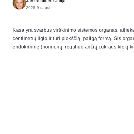
Jankauskienė Julija
2025 9 sausio
Kasa yra svarbus virškinimo sistemos organas, atlieka
centimetrų ilgio ir turi plokščią, pailgą formą. Šis org
endokrininę (hormonų, reguliuojančių cukraus kiekį kr