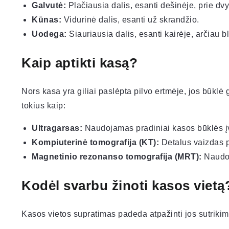
Galvutė:
Plačiausia dalis, esanti dešinėje, prie dvy
Kūnas:
Vidurinė dalis, esanti už skrandžio.
Uodega:
Siauriausia dalis, esanti kairėje, arčiau b
Kaip aptikti kasą?
Nors kasa yra giliai paslėpta pilvo ertmėje, jos būklė 
tokius kaip:
Ultragarsas:
Naudojamas pradiniai kasos būklės įv
Kompiuterinė tomografija (KT):
Detalus vaizdas p
Magnetinio rezonanso tomografija (MRT):
Naudoj
Kodėl svarbu žinoti kasos vietą
Kasos vietos supratimas padeda atpažinti jos sutrikim