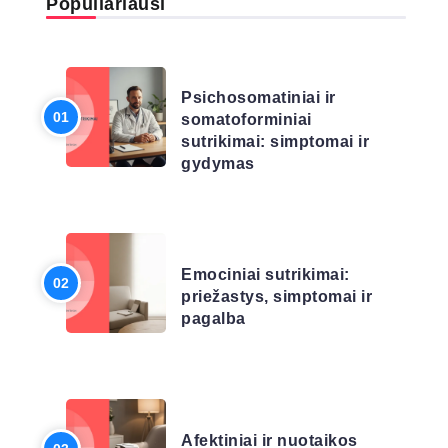
Populiariausi
LIGŲ SĄRAŠAS
Psichosomatiniai ir
somatoforminiai
sutrikimai: simptomai ir
gydymas
LIGŲ SĄRAŠAS
Emociniai sutrikimai:
priežastys, simptomai ir
pagalba
LIGŲ SĄRAŠAS
Afektiniai ir nuotaikos