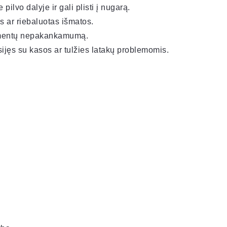
ilvo dalyje ir gali plisti į nugarą.
s ar riebaluotas išmatos.
ermentų nepakankamumą.
ijęs su kasos ar tulžies latakų problemomis.