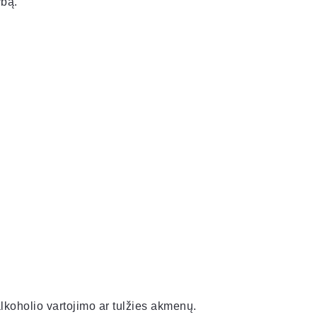
bą.
koholio vartojimo ar tulžies akmenų.