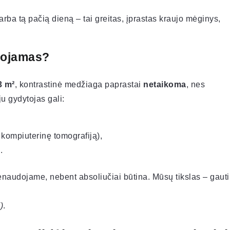
arba tą pačią dieną – tai greitas, įprastas kraujo mėginys,
dojamas?
3 m²
, kontrastinė medžiaga paprastai
netaikoma
, nes
u gydytojas gali:
 kompiuterinę tomografiją),
.
nenaudojame, nebent absoliučiai būtina. Mūsų tikslas – gauti
)
.