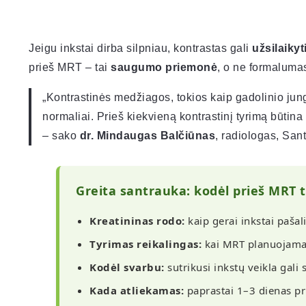
Jeigu inkstai dirba silpniau, kontrastas gali
užsilaiky
prieš MRT – tai
saugumo priemonė
, o ne formaluma
„Kontrastinės medžiagos, tokios kaip gadolinio jungi
normaliai. Prieš kiekvieną kontrastinį tyrimą būtina įve
– sako
dr. Mindaugas Balčiūnas
, radiologas, Sant
Greita santrauka: kodėl prieš MRT 
Kreatininas rodo:
kaip gerai inkstai paša
Tyrimas reikalingas:
kai MRT planuojamas
Kodėl svarbu:
sutrikusi inkstų veikla gali
Kada atliekamas:
paprastai 1–3 dienas pri