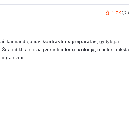
1.7K
ypač kai naudojamas
kontrastinis preparatas
, gydytojai
. Šis rodiklis leidžia įvertinti
inkstų funkciją
, o būtent inksta
š organizmo.