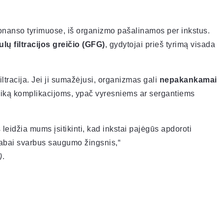
nanso tyrimuose, iš organizmo pašalinamos per inkstus.
lų filtracijos greičio (GFG)
, gydytojai prieš tyrimą visada
iltracija. Jei ji sumažėjusi, organizmas gali
nepakankamai
riziką komplikacijoms, ypač vyresniems ar sergantiems
leidžia mums įsitikinti, kad inkstai pajėgūs apdoroti
 labai svarbus saugumo žingsnis,“
)
.