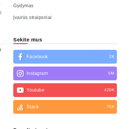
Gydymas
0
Įvairūs straipsniai
Sekite mus
i
Facebook
2K
Instagram
6M
Youtube
420K
Stack
75K