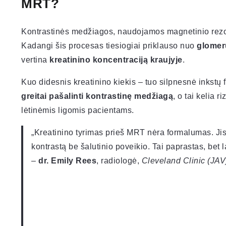
MRT?
Kontrastinės medžiagos, naudojamos magnetinio rezo
Kadangi šis procesas tiesiogiai priklauso nuo
glomeru
vertina
kreatinino koncentraciją kraujyje
.
Kuo didesnis kreatinino kiekis – tuo silpnesnė inkstų f
greitai pašalinti kontrastinę medžiagą
, o tai kelia 
lėtinėmis ligomis pacientams.
„Kreatinino tyrimas prieš MRT nėra formalumas. Jis 
kontrastą be šalutinio poveikio. Tai paprastas, bet
–
dr. Emily Rees
, radiologė,
Cleveland Clinic (JAV