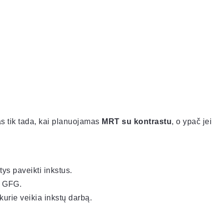
as tik tada, kai planuojamas
MRT su kontrastu
, o ypač jei
ntys paveikti inkstus.
s GFG.
 kurie veikia inkstų darbą.