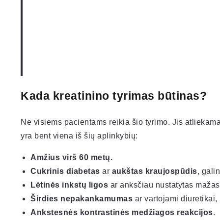
Kada kreatinino tyrimas būtinas?
Ne visiems pacientams reikia šio tyrimo. Jis atliekam
yra bent viena iš šių aplinkybių:
Amžius virš 60 metų.
Cukrinis diabetas
ar
aukštas kraujospūdis
, gali
Lėtinės inkstų ligos
ar anksčiau nustatytas maža
Širdies nepakankamumas
ar vartojami diuretikai,
Ankstesnės kontrastinės medžiagos reakcijos
.