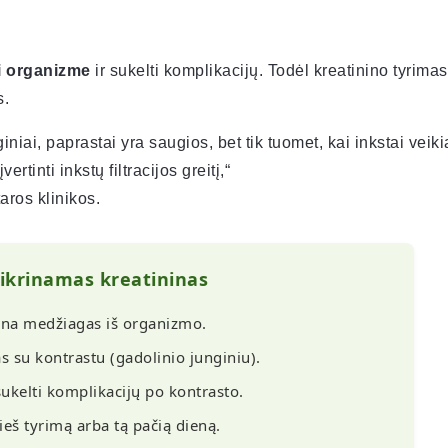
ti organizme
ir sukelti komplikacijų. Todėl kreatinino tyrimas
s.
niai, paprastai yra saugios, bet tik tuomet, kai inkstai veiki
rtinti inkstų filtracijos greitį,“
aros klinikos.
tikrinamas kreatininas
lina medžiagas iš organizmo.
 su kontrastu (gadolinio junginiu).
 sukelti komplikacijų po kontrasto.
eš tyrimą arba tą pačią dieną.