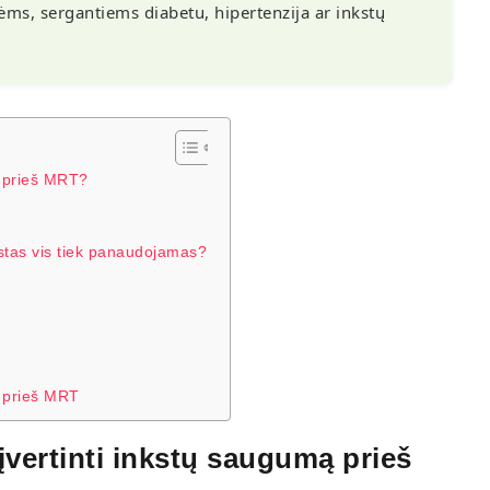
s, sergantiems diabetu, hipertenzija ar inkstų
ą prieš MRT?
rastas vis tiek panaudojamas?
ą prieš MRT
įvertinti inkstų saugumą prieš