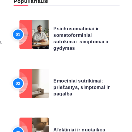
Populiariausi
LIGŲ SĄRAŠAS
Psichosomatiniai ir
somatoforminiai
sutrikimai: simptomai ir
a
gydymas
LIGŲ SĄRAŠAS
Emociniai sutrikimai:
priežastys, simptomai ir
pagalba
LIGŲ SĄRAŠAS
Afektiniai ir nuotaikos