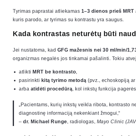
Tyrimas paprastai atliekamas
1–3 dienos prieš MRT
kuris parodo, ar tyrimas su kontrastu yra saugus.
Kada kontrastas neturėtų būti nau
Jei nustatoma, kad
GFG mažesnis nei 30 ml/min/1,7
organizmas negalės jos tinkamai pašalinti. Tokiu atvej
atlikti
MRT be kontrasto
,
pasirinkti
kitą tyrimo metodą
(pvz., echoskopiją ar
arba
atidėti procedūrą
, kol inkstų funkcija pagerės
„Pacientams, kurių inkstų veikla ribota, kontrasto 
diagnostinę informaciją nekenkiant žmogui,“
–
dr. Michael Runge
, radiologas,
Mayo Clinic (JAV