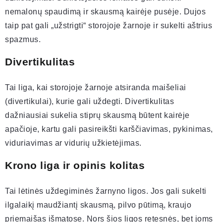
nemalonų spaudimą ir skausmą kairėje pusėje. Dujos
taip pat gali „užstrigti“ storojoje žarnoje ir sukelti aštrius
spazmus.
Divertikulitas
Tai liga, kai storojoje žarnoje atsiranda maišeliai
(divertikulai), kurie gali uždegti. Divertikulitas
dažniausiai sukelia stiprų skausmą būtent kairėje
apačioje, kartu gali pasireikšti karščiavimas, pykinimas,
viduriavimas ar vidurių užkietėjimas.
Krono liga ir opinis kolitas
Tai lėtinės uždegiminės žarnyno ligos. Jos gali sukelti
ilgalaikį maudžiantį skausmą, pilvo pūtimą, kraujo
priemaišas išmatose. Nors šios ligos retesnės, bet joms