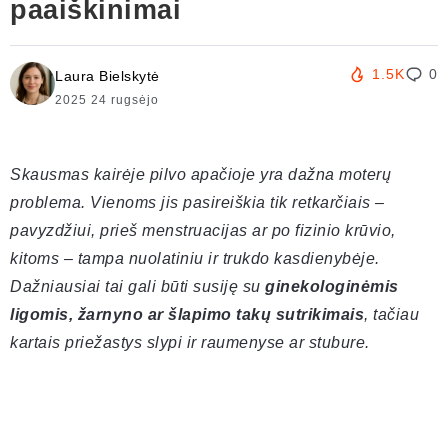
paaiškinimai
1.5K
0
Laura Bielskytė
2025 24 rugsėjo
Skausmas kairėje pilvo apačioje yra dažna moterų
problema. Vienoms jis pasireiškia tik retkarčiais –
pavyzdžiui, prieš menstruacijas ar po fizinio krūvio,
kitoms – tampa nuolatiniu ir trukdo kasdienybėje.
Dažniausiai tai gali būti susiję su
ginekologinėmis
ligomis, žarnyno ar šlapimo takų sutrikimais
, tačiau
kartais priežastys slypi ir raumenyse ar stubure.