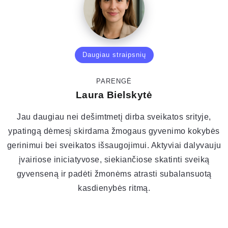
Daugiau straipsnių
PARENGĖ
Laura Bielskytė
Jau daugiau nei dešimtmetį dirba sveikatos srityje,
ypatingą dėmesį skirdama žmogaus gyvenimo kokybės
gerinimui bei sveikatos išsaugojimui. Aktyviai dalyvauju
įvairiose iniciatyvose, siekiančiose skatinti sveiką
gyvenseną ir padėti žmonėms atrasti subalansuotą
kasdienybės ritmą.