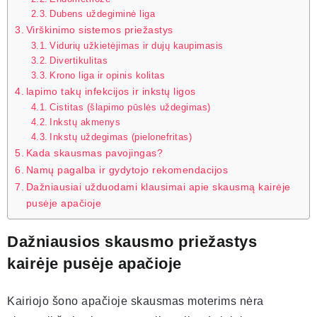
Dubens uždegiminė liga
Virškinimo sistemos priežastys
Vidurių užkietėjimas ir dujų kaupimasis
Divertikulitas
Krono liga ir opinis kolitas
lapimo takų infekcijos ir inkstų ligos
Cistitas (šlapimo pūslės uždegimas)
Inkstų akmenys
Inkstų uždegimas (pielonefritas)
Kada skausmas pavojingas?
Namų pagalba ir gydytojo rekomendacijos
Dažniausiai užduodami klausimai apie skausmą kairėje
pusėje apačioje
Dažniausios skausmo priežastys
kairėje pusėje apačioje
Kairiojo šono apačioje skausmas moterims nėra