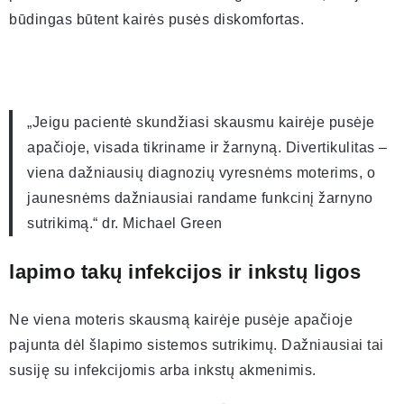
būdingas būtent kairės pusės diskomfortas.
„Jeigu pacientė skundžiasi skausmu kairėje pusėje
apačioje, visada tikriname ir žarnyną. Divertikulitas –
viena dažniausių diagnozių vyresnėms moterims, o
jaunesnėms dažniausiai randame funkcinį žarnyno
sutrikimą.“ dr. Michael Green
lapimo takų infekcijos ir inkstų ligos
Ne viena moteris skausmą kairėje pusėje apačioje
pajunta dėl šlapimo sistemos sutrikimų. Dažniausiai tai
susiję su infekcijomis arba inkstų akmenimis.