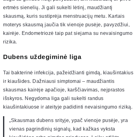
ertmės sienelių. Ji gali sukelti lėtinį, maudžiantį
skausmą, kuris sustiprėja menstruacijų metu. Kartais
moterys skausmą jaučia tik vienoje pusėje, pavyzdžiui,
kairėje. Endometriozė taip pat siejama su nevaisingumo
rizika.
Dubens uždegiminė liga
Tai bakterinė infekcija, pažeidžianti gimdą, kiaušintakius
ir kiaušides. Dažniausi simptomai – maudžiantis
skausmas kairėje apačioje, karščiavimas, neįprastos
išskyros. Negydoma liga gali sukelti randus
kiaušintakiuose ir ateityje padidinti nevaisingumo riziką.
„Skausmas dubens srityje, ypač vienoje pusėje, yra
vienas pagrindinių signalų, kad kažkas vyksta