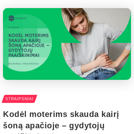
STRAIPSNIAI
Kodėl moterims skauda kairį
šoną apačioje – gydytojų