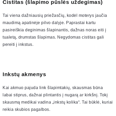
Cistitas (šlapimo pūslės uždegimas)
Tai viena dažniausių priežasčių, kodėl moterys jaučia
maudimą apatinėje pilvo dalyje. Paprastai kartu
pasireiškia deginimas šlapinantis, dažnas noras eiti į
tualetą, drumstas šlapimas. Negydomas cistitas gali
pereiti į inkstus.
Inkstų akmenys
Kai akmuo pajuda link šlapimtakių, skausmas būna
labai stiprus, dažnai plintantis į nugarą ar kirkšnį. Tokį
skausmą medikai vadina „inkstų kolika“. Tai būklė, kuriai
reikia skubios pagalbos.