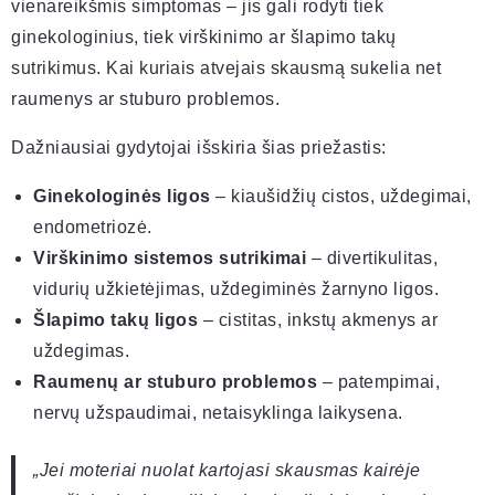
vienareikšmis simptomas – jis gali rodyti tiek
ginekologinius, tiek virškinimo ar šlapimo takų
sutrikimus. Kai kuriais atvejais skausmą sukelia net
raumenys ar stuburo problemos.
Dažniausiai gydytojai išskiria šias priežastis:
Ginekologinės ligos
– kiaušidžių cistos, uždegimai,
endometriozė.
Virškinimo sistemos sutrikimai
– divertikulitas,
vidurių užkietėjimas, uždegiminės žarnyno ligos.
Šlapimo takų ligos
– cistitas, inkstų akmenys ar
uždegimas.
Raumenų ar stuburo problemos
– patempimai,
nervų užspaudimai, netaisyklinga laikysena.
„Jei moteriai nuolat kartojasi skausmas kairėje