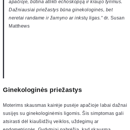
apačioje, būtina atlikti echoskopiją ir kraujo tyrimus.
Dažniausiai priežastys būna ginekologinės, bet
neretai randame ir žarnyno ar inkstų ligas.“
dr. Susan
Matthews
Ginekologinės priežastys
Moterims skausmas kairėje pusėje apačioje labai dažnai
susijęs su ginekologinėmis ligomis. Šis simptomas gali
atsirasti dėl kiaušidžių veiklos, uždegimų ar
endometriozės. Gydytojai pabrėžia, kad skausmą