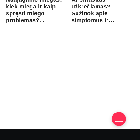
kiek miega ir kaip
užkrečiamas?
spręsti miego
Sužinok apie
problemas?...
simptomus ir
gydymo gal...