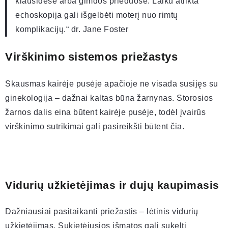
kiaušidėse arba gimdos prieduose. Laiku atlikta
echoskopija gali išgelbėti moterį nuo rimtų
komplikacijų.“ dr. Jane Foster
Virškinimo sistemos priežastys
Skausmas kairėje pusėje apačioje ne visada susijęs su
ginekologija – dažnai kaltas būna žarnynas. Storosios
žarnos dalis eina būtent kairėje pusėje, todėl įvairūs
virškinimo sutrikimai gali pasireikšti būtent čia.
Vidurių užkietėjimas ir dujų kaupimasis
Dažniausiai pasitaikanti priežastis – lėtinis vidurių
užkietėjimas. Sukietėjusios išmatos gali sukelti