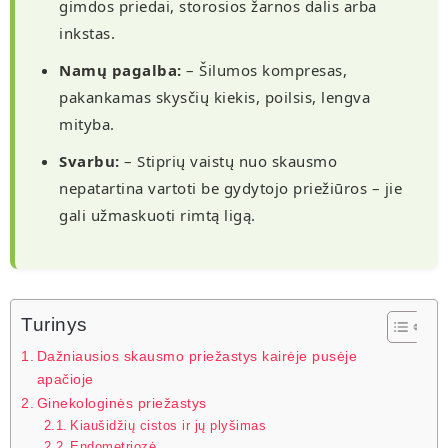
gimdos priedai, storosios žarnos dalis arba
inkstas.
Namų pagalba:
– Šilumos kompresas,
pakankamas skysčių kiekis, poilsis, lengva
mityba.
Svarbu:
– Stiprių vaistų nuo skausmo
nepatartina vartoti be gydytojo priežiūros – jie
gali užmaskuoti rimtą ligą.
Turinys
Dažniausios skausmo priežastys kairėje pusėje
apačioje
Ginekologinės priežastys
Kiaušidžių cistos ir jų plyšimas
Endometriozė