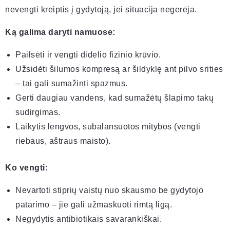
nevengti kreiptis į gydytoją, jei situacija negerėja.
Ką galima daryti namuose:
Pailsėti ir vengti didelio fizinio krūvio.
Užsidėti šilumos kompresą ar šildyklę ant pilvo srities
– tai gali sumažinti spazmus.
Gerti daugiau vandens, kad sumažėtų šlapimo takų
sudirgimas.
Laikytis lengvos, subalansuotos mitybos (vengti
riebaus, aštraus maisto).
Ko vengti:
Nevartoti stiprių vaistų nuo skausmo be gydytojo
patarimo – jie gali užmaskuoti rimtą ligą.
Negydytis antibiotikais savarankiškai.