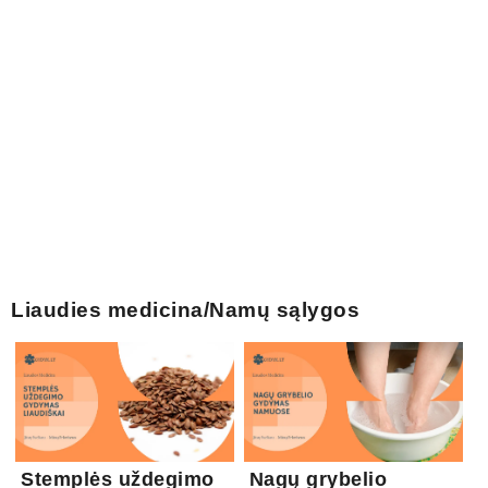
Liaudies medicina/Namų sąlygos
Stemplės uždegimo
Nagų grybelio