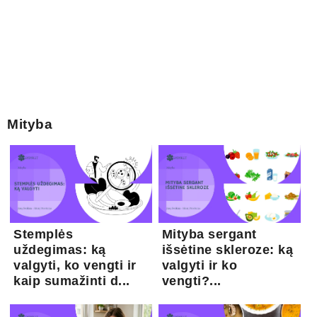
Mityba
Stemplės
Mityba sergant
uždegimas: ką
išsėtine skleroze: ką
valgyti, ko vengti ir
valgyti ir ko
kaip sumažinti d...
vengti?...