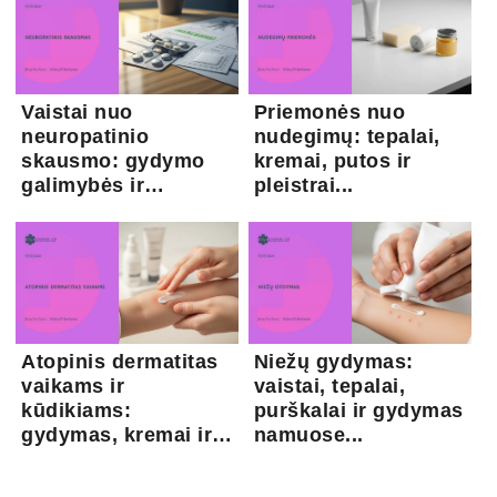
Vaistai nuo
Priemonės nuo
neuropatinio
nudegimų: tepalai,
skausmo: gydymo
kremai, putos ir
galimybės ir
pleistrai...
kapsaicina...
Atopinis dermatitas
Niežų gydymas:
vaikams ir
vaistai, tepalai,
kūdikiams:
purškalai ir gydymas
gydymas, kremai ir
namuose...
pri...