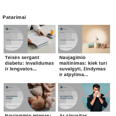
Patarimai
Teisės sergant
Naujagimio
diabetu: invalidumas
maitinimas: kiek turi
ir lengvatos...
suvalgyti, žindymas
ir atpylima...
Naujagimio miegas:
Ar sinusitas