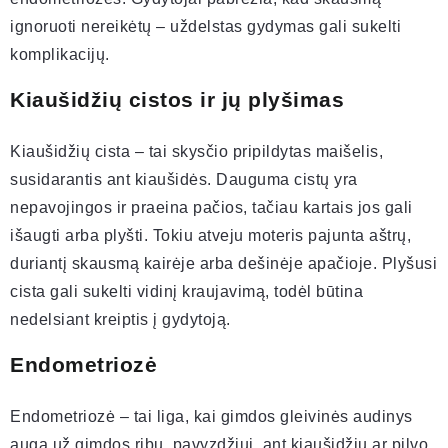
ignoruoti nereikėtų – uždelstas gydymas gali sukelti
komplikacijų.
Kiaušidžių cistos ir jų plyšimas
Kiaušidžių cista – tai skysčio pripildytas maišelis,
susidarantis ant kiaušidės. Dauguma cistų yra
nepavojingos ir praeina pačios, tačiau kartais jos gali
išaugti arba plyšti. Tokiu atveju moteris pajunta aštrų,
duriantį skausmą kairėje arba dešinėje apačioje. Plyšusi
cista gali sukelti vidinį kraujavimą, todėl būtina
nedelsiant kreiptis į gydytoją.
Endometriozė
Endometriozė – tai liga, kai gimdos gleivinės audinys
auga už gimdos ribų, pavyzdžiui, ant kiaušidžių ar pilvo