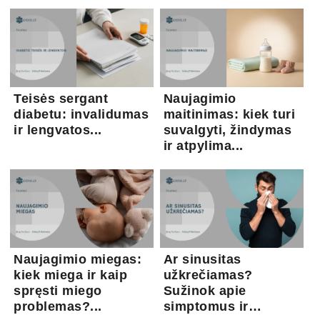
Teisės sergant
Naujagimio
diabetu: invalidumas
maitinimas: kiek turi
ir lengvatos...
suvalgyti, žindymas
ir atpylima...
Naujagimio miegas:
Ar sinusitas
kiek miega ir kaip
užkrečiamas?
spręsti miego
Sužinok apie
problemas?...
simptomus ir