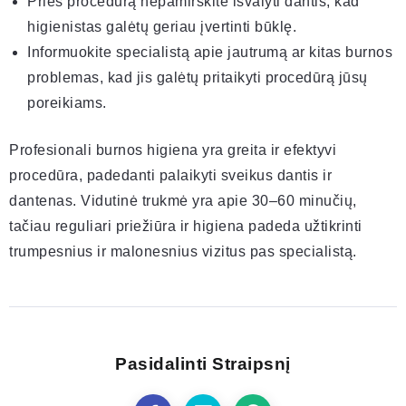
Prieš procedūrą nepamirškite išvalyti dantis, kad
higienistas galėtų geriau įvertinti būklę.
Informuokite specialistą apie jautrumą ar kitas burnos
problemas, kad jis galėtų pritaikyti procedūrą jūsų
poreikiams.
Profesionali burnos higiena yra greita ir efektyvi
procedūra, padedanti palaikyti sveikus dantis ir
dantenas. Vidutinė trukmė yra apie 30–60 minučių,
tačiau reguliari priežiūra ir higiena padeda užtikrinti
trumpesnius ir malonesnius vizitus pas specialistą.
Pasidalinti Straipsnį