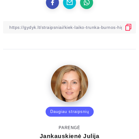
Daugiau straipsnių
PARENGĖ
Jankauskienė Julija