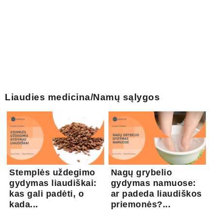
Liaudies medicina/Namų sąlygos
Stemplės uždegimo
Nagų grybelio
gydymas liaudiškai:
gydymas namuose:
kas gali padėti, o
ar padeda liaudiškos
kada...
priemonės?...