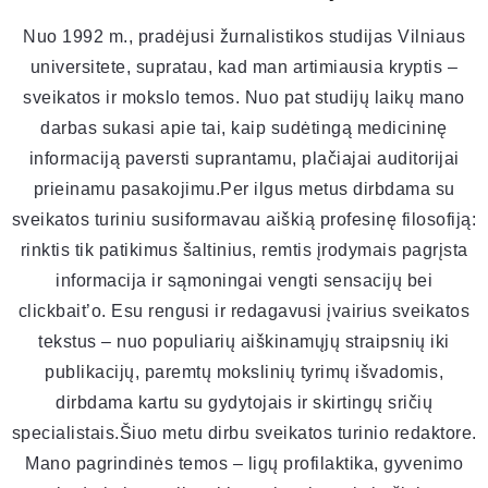
Nuo 1992 m., pradėjusi žurnalistikos studijas Vilniaus
universitete, supratau, kad man artimiausia kryptis –
sveikatos ir mokslo temos. Nuo pat studijų laikų mano
darbas sukasi apie tai, kaip sudėtingą medicininę
informaciją paversti suprantamu, plačiajai auditorijai
prieinamu pasakojimu.Per ilgus metus dirbdama su
sveikatos turiniu susiformavau aiškią profesinę filosofiją:
rinktis tik patikimus šaltinius, remtis įrodymais pagrįsta
informacija ir sąmoningai vengti sensacijų bei
clickbait’o. Esu rengusi ir redagavusi įvairius sveikatos
tekstus – nuo populiarių aiškinamųjų straipsnių iki
publikacijų, paremtų mokslinių tyrimų išvadomis,
dirbdama kartu su gydytojais ir skirtingų sričių
specialistais.Šiuo metu dirbu sveikatos turinio redaktore.
Mano pagrindinės temos – ligų profilaktika, gyvenimo