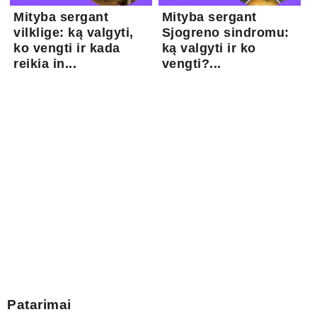
Mityba sergant
Mityba sergant
vilklige: ką valgyti,
Sjogreno sindromu:
ko vengti ir kada
ką valgyti ir ko
reikia in...
vengti?...
Patarimai