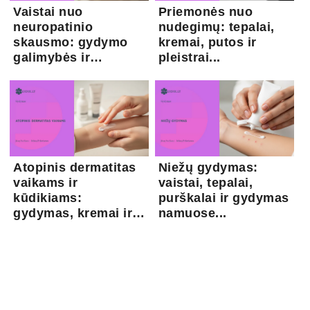
Vaistai nuo
Priemonės nuo
neuropatinio
nudegimų: tepalai,
skausmo: gydymo
kremai, putos ir
galimybės ir
pleistrai...
kapsaicina...
Atopinis dermatitas
Niežų gydymas:
vaikams ir
vaistai, tepalai,
kūdikiams:
purškalai ir gydymas
gydymas, kremai ir
namuose...
pri...