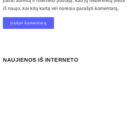
pašto adresą ir interneto puslapį, kad jų nebereiktų įvesti
iš naujo, kai kitą kartą vėl norėsiu parašyti komentarą.
NAUJIENOS IŠ INTERNETO