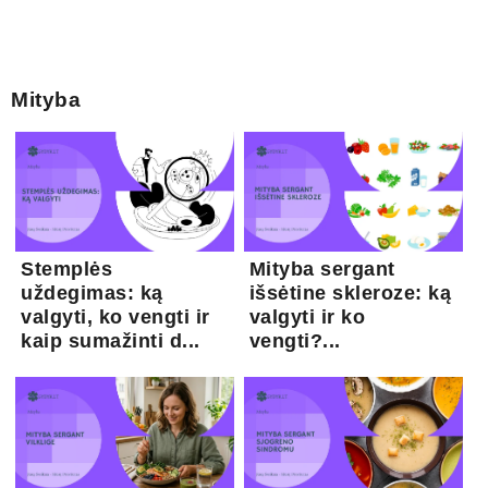
Mityba
Stemplės
Mityba sergant
uždegimas: ką
išsėtine skleroze: ką
valgyti, ko vengti ir
valgyti ir ko
kaip sumažinti d...
vengti?...