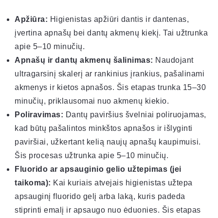
Apžiūra:
Higienistas apžiūri dantis ir dantenas,
įvertina apnašų bei dantų akmenų kiekį. Tai užtrunka
apie 5–10 minučių.
Apnašų ir dantų akmenų šalinimas:
Naudojant
ultragarsinį skalerį ar rankinius įrankius, pašalinami
akmenys ir kietos apnašos. Šis etapas trunka 15–30
minučių, priklausomai nuo akmenų kiekio.
Poliravimas:
Dantų paviršius švelniai poliruojamas,
kad būtų pašalintos minkštos apnašos ir išlyginti
paviršiai, užkertant kelią naujų apnašų kaupimuisi.
Šis procesas užtrunka apie 5–10 minučių.
Fluorido ar apsauginio gelio užtepimas (jei
taikoma):
Kai kuriais atvejais higienistas užtepa
apsauginį fluorido gelį arba laką, kuris padeda
stiprinti emalį ir apsaugo nuo ėduonies. Šis etapas