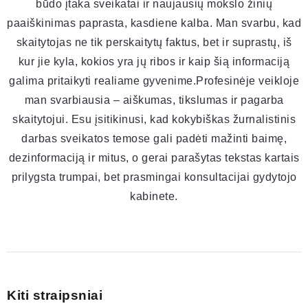
būdo įtaka sveikatai ir naujausių mokslo žinių
paaiškinimas paprasta, kasdiene kalba. Man svarbu, kad
skaitytojas ne tik perskaitytų faktus, bet ir suprastų, iš
kur jie kyla, kokios yra jų ribos ir kaip šią informaciją
galima pritaikyti realiame gyvenime.Profesinėje veikloje
man svarbiausia – aiškumas, tikslumas ir pagarba
skaitytojui. Esu įsitikinusi, kad kokybiškas žurnalistinis
darbas sveikatos temose gali padėti mažinti baimę,
dezinformaciją ir mitus, o gerai parašytas tekstas kartais
prilygsta trumpai, bet prasmingai konsultacijai gydytojo
kabinete.
Kiti straipsniai