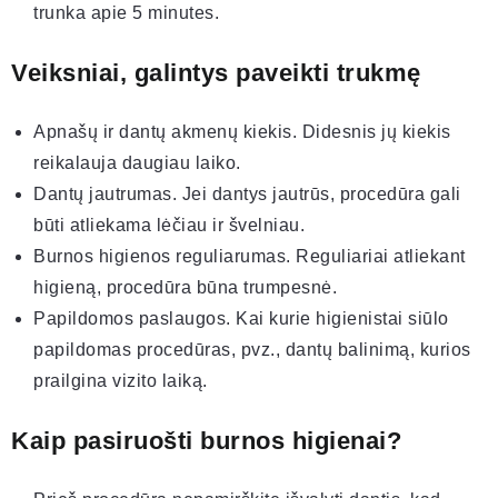
trunka apie 5 minutes.
Veiksniai, galintys paveikti trukmę
Apnašų ir dantų akmenų kiekis. Didesnis jų kiekis
reikalauja daugiau laiko.
Dantų jautrumas. Jei dantys jautrūs, procedūra gali
būti atliekama lėčiau ir švelniau.
Burnos higienos reguliarumas. Reguliariai atliekant
higieną, procedūra būna trumpesnė.
Papildomos paslaugos. Kai kurie higienistai siūlo
papildomas procedūras, pvz., dantų balinimą, kurios
prailgina vizito laiką.
Kaip pasiruošti burnos higienai?