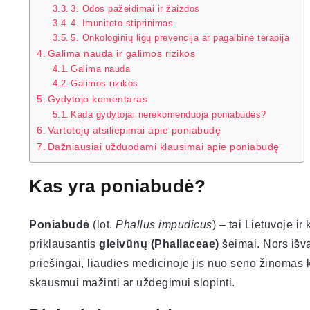
3. Odos pažeidimai ir žaizdos
4. Imuniteto stiprinimas
5. Onkologinių ligų prevencija ar pagalbinė terapija
Galima nauda ir galimos rizikos
Galima nauda
Galimos rizikos
Gydytojo komentaras
Kada gydytojai nerekomenduoja poniabudės?
Vartotojų atsiliepimai apie poniabudę
Dažniausiai užduodami klausimai apie poniabudę
Kas yra poniabudė?
Poniabudė
(lot.
Phallus impudicus
) – tai Lietuvoje i
priklausantis
gleivūnų (Phallaceae)
šeimai. Nors išva
priešingai, liaudies medicinoje jis nuo seno žinomas ka
skausmui mažinti ar uždegimui slopinti.