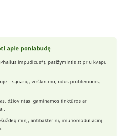
oti apie poniabudę
Phallus impudicus*), pasižymintis stipriu kvapu
oje – sąnarių, virškinimo, odos problemoms,
ias, džiovintas, gaminamos tinktūros ar
ai.
šuždegiminį, antibakterinį, imunomoduliacinį
i.