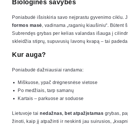
Biologinės savybės
Poniabudė išsiskiria savo neįprastu gyvenimo ciklu.
formos masė
, vadinama „raganių kiaušiniu“. Būtent š
Subrendęs grybas per kelias valandas išauga į cilind
skleidžia stiprų, supuvusių lavonų kvapą – tai padeda 
Kur auga?
Poniabudė dažniausiai randama:
Miškuose, ypač drėgnesnėse vietose
Po medžiais, tarp samanų
Kartais – parkuose ar soduose
Lietuvoje tai
nedažnas, bet atpažįstamas
grybas, pap
žinoti, kaip jį atpažinti ir neskinti jau suirusios, „kva