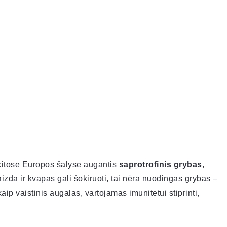
r kitose Europos šalyse augantis
saprotrofinis grybas
,
izda ir kvapas gali šokiruoti, tai nėra nuodingas grybas –
ip vaistinis augalas, vartojamas imunitetui stiprinti,