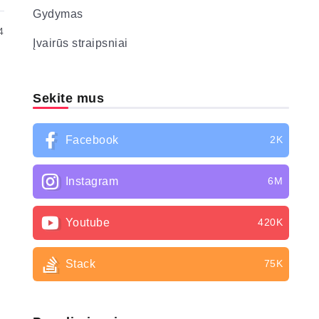
Gydymas
4
Įvairūs straipsniai
Sekite mus
Facebook
2K
Instagram
6M
Youtube
420K
Stack
75K