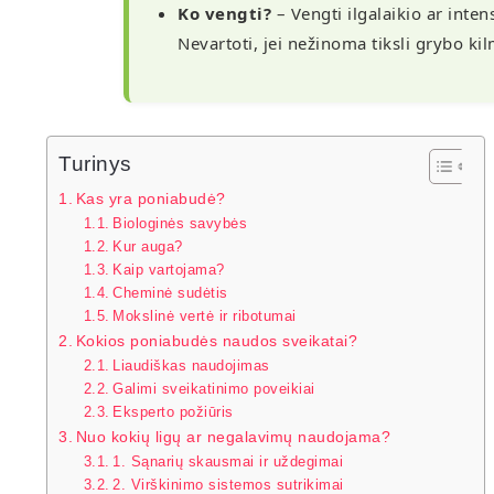
Ko vengti?
– Vengti ilgalaikio ar inte
Nevartoti, jei nežinoma tiksli grybo ki
Turinys
Kas yra poniabudė?
Biologinės savybės
Kur auga?
Kaip vartojama?
Cheminė sudėtis
Mokslinė vertė ir ribotumai
Kokios poniabudės naudos sveikatai?
Liaudiškas naudojimas
Galimi sveikatinimo poveikiai
Eksperto požiūris
Nuo kokių ligų ar negalavimų naudojama?
1. Sąnarių skausmai ir uždegimai
2. Virškinimo sistemos sutrikimai