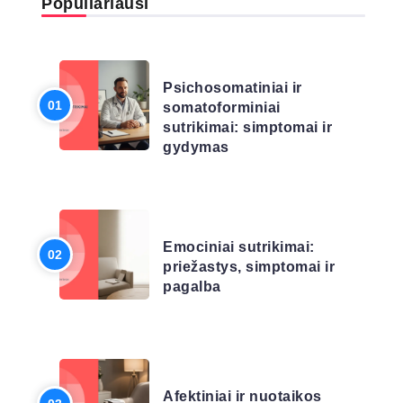
Populiariausi
LIGŲ SĄRAŠAS
Psichosomatiniai ir
somatoforminiai
sutrikimai: simptomai ir
gydymas
LIGŲ SĄRAŠAS
Emociniai sutrikimai:
priežastys, simptomai ir
pagalba
LIGŲ SĄRAŠAS
Afektiniai ir nuotaikos