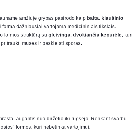
 Jauname amžiuje grybas pasirodo kaip
balta, kiaušinio
i forma dažniausiai vartojama medicininiais tikslais.
ro formos struktūrą su
gleivinga, dvokiančia kepurėle
, kuri
pritraukti muses ir paskleisti sporas.
rastai augantis nuo birželio iki rugsėjo. Renkant svarbu
pniosios“ formos, kuri nebetinka vartojimui.