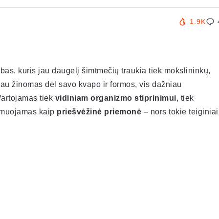
1.9K
rybas, kuris jau daugelį šimtmečių traukia tiek mokslininkų,
riau žinomas dėl savo kvapo ir formos, vis dažniau
Vartojamas tiek
vidiniam organizmo stiprinimui
, tiek
klamuojamas kaip
priešvėžinė priemonė
– nors tokie teiginiai