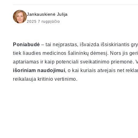
Jankauskienė Julija
2025 7 rugpjūčio
Poniabudė
– tai neįprastas, išvaizda išsiskiriantis g
tiek liaudies medicinos šalininkų dėmesį. Nors jis ge
aptariamas ir kaip potenciali sveikatinimo priemonė. 
išoriniam naudojimui
, o kai kuriais atvejais net re
reikalauja kritinio vertinimo.