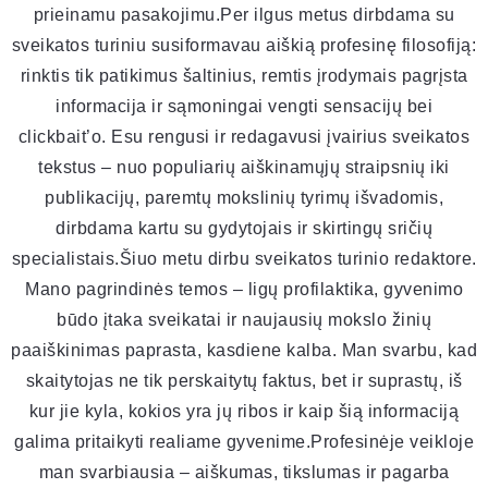
prieinamu pasakojimu.Per ilgus metus dirbdama su
sveikatos turiniu susiformavau aiškią profesinę filosofiją:
rinktis tik patikimus šaltinius, remtis įrodymais pagrįsta
informacija ir sąmoningai vengti sensacijų bei
clickbait’o. Esu rengusi ir redagavusi įvairius sveikatos
tekstus – nuo populiarių aiškinamųjų straipsnių iki
publikacijų, paremtų mokslinių tyrimų išvadomis,
dirbdama kartu su gydytojais ir skirtingų sričių
specialistais.Šiuo metu dirbu sveikatos turinio redaktore.
Mano pagrindinės temos – ligų profilaktika, gyvenimo
būdo įtaka sveikatai ir naujausių mokslo žinių
paaiškinimas paprasta, kasdiene kalba. Man svarbu, kad
skaitytojas ne tik perskaitytų faktus, bet ir suprastų, iš
kur jie kyla, kokios yra jų ribos ir kaip šią informaciją
galima pritaikyti realiame gyvenime.Profesinėje veikloje
man svarbiausia – aiškumas, tikslumas ir pagarba