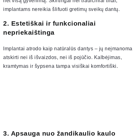
net visą gyvenimą. Skirtingai nei tradiciniai tiltai,
implantams nereikia šlifuoti gretimų sveikų dantų.
2. Estetiškai ir funkcionaliai
nepriekaištinga
Implantai atrodo kaip natūralūs dantys – jų neįmanoma
atskirti nei iš išvaizdos, nei iš pojūčio. Kalbėjimas,
kramtymas ir šypsena tampa visiškai komfortiški.
3. Apsauga nuo žandikaulio kaulo