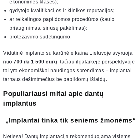
ekonominės klasės);
gydytojo kvalifikacijos ir klinikos reputacijos;
ar reikalingos papildomos procedūros (kaulo
priauginimas, sinusų pakėlimas);
protezavimo sudėtingumo.
Vidutinė implanto su karūnėle kaina Lietuvoje svyruoja
nuo
700 iki 1 500 eurų
, tačiau ilgalaikėje perspektyvoje
tai yra ekonomiškai naudingas sprendimas – implantai
tarnaus dešimtmečius be papildomų išlaidų.
Populiariausi mitai apie dantų
implantus
„Implantai tinka tik seniems žmonėms“
Netiesa! Dantų implantacija rekomenduojama visiems