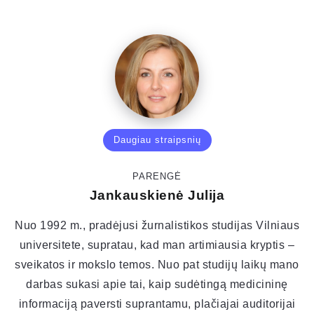
Daugiau straipsnių
PARENGĖ
Jankauskienė Julija
Nuo 1992 m., pradėjusi žurnalistikos studijas Vilniaus
universitete, supratau, kad man artimiausia kryptis –
sveikatos ir mokslo temos. Nuo pat studijų laikų mano
darbas sukasi apie tai, kaip sudėtingą medicininę
informaciją paversti suprantamu, plačiajai auditorijai