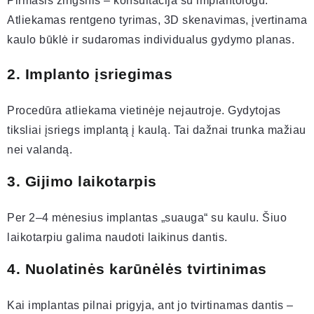
Pirmasis žingsnis – konsultacija su implantologu.
Atliekamas rentgeno tyrimas, 3D skenavimas, įvertinama
kaulo būklė ir sudaromas individualus gydymo planas.
2. Implanto įsriegimas
Procedūra atliekama vietinėje nejautroje. Gydytojas
tiksliai įsriegs implantą į kaulą. Tai dažnai trunka mažiau
nei valandą.
3. Gijimo laikotarpis
Per 2–4 mėnesius implantas „suauga“ su kaulu. Šiuo
laikotarpiu galima naudoti laikinus dantis.
4. Nuolatinės karūnėlės tvirtinimas
Kai implantas pilnai prigyja, ant jo tvirtinamas dantis –