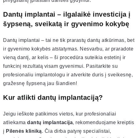
prilygstantį įprastam danties gydymui.
Dantų implantai – ilgalaikė investicija į
šypseną, sveikatą ir gyvenimo kokybę
Dantų implantai – tai ne tik prarastų dantų atkūrimas, bet
ir gyvenimo kokybės atstatymas. Nesvarbu, ar praradote
vieną dantį, ar kelis – ši procedūra suteikia estetinį ir
funkcinį rezultatą visam gyvenimui. Pasitarkite su
profesionaliu implantologu ir atverkite duris į sveikesnę,
gražesnę šypseną jau šiandien!
Kur atlikti dantų implantaciją?
Jeigu ieškote patikimos vietos, kur profesionaliai
atliekama
dantų implantacija
, rekomenduojame kreiptis
į
Pilenės kliniką
. Čia dirba patyrę specialistai,