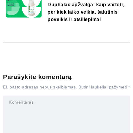
Duphalac apžvalga: kaip vartoti,
per kiek laiko veikia, šalutinis
poveikis ir atsiliepimai
Parašykite komentarą
El. pašto adresas nebus skelbiamas.
Būtini laukeliai pažymėti
*