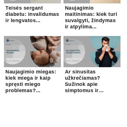
Teisės sergant
Naujagimio
diabetu: invalidumas
maitinimas: kiek turi
ir lengvatos...
suvalgyti, žindymas
ir atpylima...
Naujagimio miegas:
Ar sinusitas
kiek miega ir kaip
užkrečiamas?
spręsti miego
Sužinok apie
problemas?...
simptomus ir
gydymo gal...