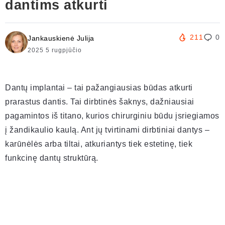
dantims atkurti
211
0
Jankauskienė Julija
2025 5 rugpjūčio
Dantų implantai – tai pažangiausias būdas atkurti
prarastus dantis. Tai dirbtinės šaknys, dažniausiai
pagamintos iš titano, kurios chirurginiu būdu įsriegiamos
į žandikaulio kaulą. Ant jų tvirtinami dirbtiniai dantys –
karūnėlės arba tiltai, atkuriantys tiek estetinę, tiek
funkcinę dantų struktūrą.