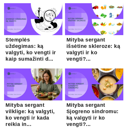
Stemplės
Mityba sergant
uždegimas: ką
išsėtine skleroze: ką
valgyti, ko vengti ir
valgyti ir ko
kaip sumažinti d...
vengti?...
Mityba sergant
Mityba sergant
vilklige: ką valgyti,
Sjogreno sindromu:
ko vengti ir kada
ką valgyti ir ko
reikia in...
vengti?...