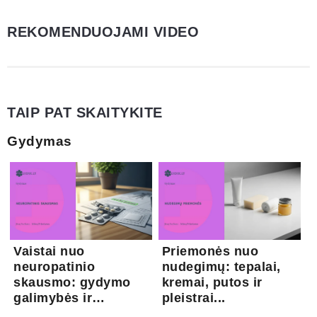
REKOMENDUOJAMI VIDEO
TAIP PAT SKAITYKITE
Gydymas
Vaistai nuo
Priemonės nuo
neuropatinio
nudegimų: tepalai,
skausmo: gydymo
kremai, putos ir
galimybės ir
pleistrai...
kapsaicina...