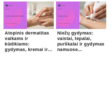
Atopinis dermatitas
Niežų gydymas:
vaikams ir
vaistai, tepalai,
kūdikiams:
purškalai ir gydymas
gydymas, kremai ir
namuose...
pri...