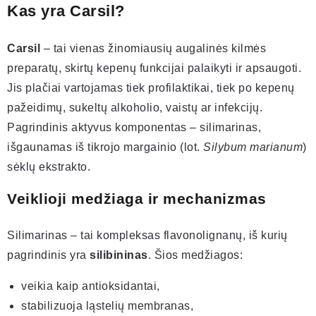
Kas yra Carsil?
Carsil
– tai vienas žinomiausių augalinės kilmės
preparatų, skirtų kepenų funkcijai palaikyti ir apsaugoti.
Jis plačiai vartojamas tiek profilaktikai, tiek po kepenų
pažeidimų, sukeltų alkoholio, vaistų ar infekcijų.
Pagrindinis aktyvus komponentas – silimarinas,
išgaunamas iš tikrojo margainio (lot.
Silybum marianum
)
sėklų ekstrakto.
Veiklioji medžiaga ir mechanizmas
Silimarinas – tai kompleksas flavonolignanų, iš kurių
pagrindinis yra
silibininas
. Šios medžiagos:
veikia kaip antioksidantai,
stabilizuoja ląstelių membranas,