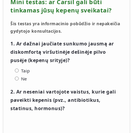
Mini testas: ar Carsil gali būti
tinkamas jūsų kepenų sveikatai?
Šis testas yra informacinio pobūdžio ir nepakeičia
gydytojo konsultacijos.
1. Ar dažnai jaučiate sunkumo jausmą ar
diskomfortą viršutinėje dešinėje pilvo
pusėje (kepenų srityje)?
Taip
Ne
2. Ar neseniai vartojote vaistus, kurie gali
paveikti kepenis (pvz., antibiotikus,
statinus, hormonus)?