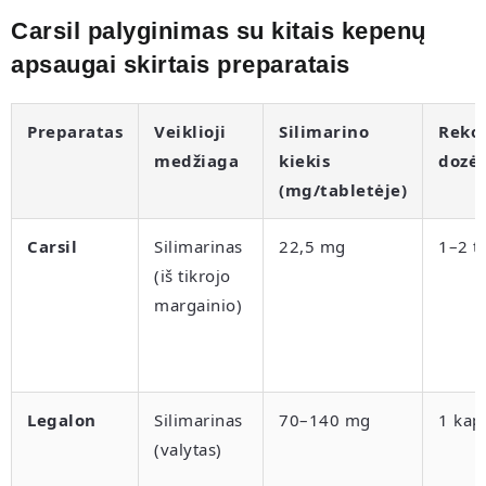
Carsil palyginimas su kitais kepenų
apsaugai skirtais preparatais
Preparatas
Veiklioji
Silimarino
Reko
medžiaga
kiekis
dozė
(mg/tabletėje)
Carsil
Silimarinas
22,5 mg
1–2 ta
(iš tikrojo
margainio)
Legalon
Silimarinas
70–140 mg
1 kaps
(valytas)