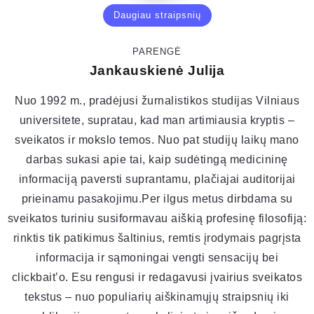
Daugiau straipsnių
PARENGĖ
Jankauskienė Julija
Nuo 1992 m., pradėjusi žurnalistikos studijas Vilniaus
universitete, supratau, kad man artimiausia kryptis –
sveikatos ir mokslo temos. Nuo pat studijų laikų mano
darbas sukasi apie tai, kaip sudėtingą medicininę
informaciją paversti suprantamu, plačiajai auditorijai
prieinamu pasakojimu.Per ilgus metus dirbdama su
sveikatos turiniu susiformavau aiškią profesinę filosofiją:
rinktis tik patikimus šaltinius, remtis įrodymais pagrįsta
informacija ir sąmoningai vengti sensacijų bei
clickbait’o. Esu rengusi ir redagavusi įvairius sveikatos
tekstus – nuo populiarių aiškinamųjų straipsnių iki