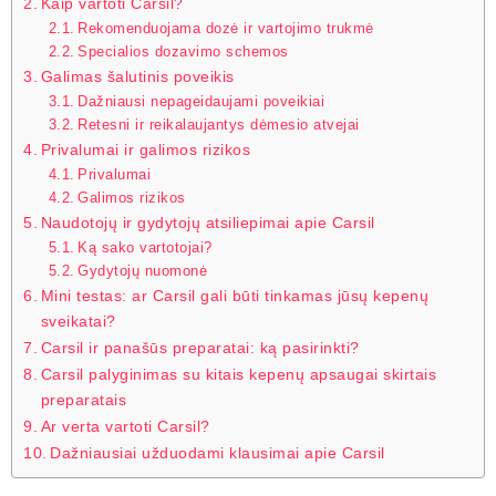
Kaip vartoti Carsil?
Rekomenduojama dozė ir vartojimo trukmė
Specialios dozavimo schemos
Galimas šalutinis poveikis
Dažniausi nepageidaujami poveikiai
Retesni ir reikalaujantys dėmesio atvejai
Privalumai ir galimos rizikos
Privalumai
Galimos rizikos
Naudotojų ir gydytojų atsiliepimai apie Carsil
Ką sako vartotojai?
Gydytojų nuomonė
Mini testas: ar Carsil gali būti tinkamas jūsų kepenų
sveikatai?
Carsil ir panašūs preparatai: ką pasirinkti?
Carsil palyginimas su kitais kepenų apsaugai skirtais
preparatais
Ar verta vartoti Carsil?
Dažniausiai užduodami klausimai apie Carsil