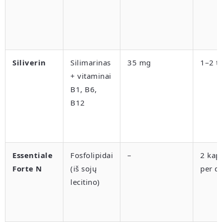
Siliverin
Silimarinas
35 mg
1–2 ta
+ vitaminai
B1, B6,
B12
Essentiale
Fosfolipidai
–
2 kaps
Forte N
(iš sojų
per d
lecitino)