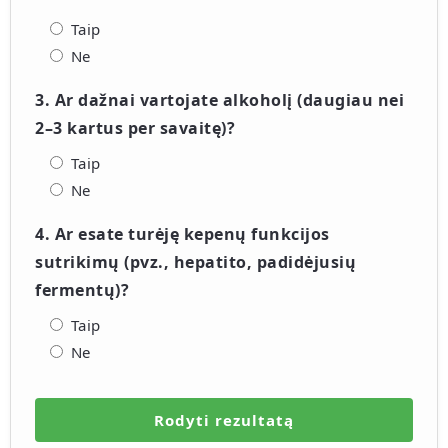
Taip
Ne
3. Ar dažnai vartojate alkoholį (daugiau nei
2–3 kartus per savaitę)?
Taip
Ne
4. Ar esate turėję kepenų funkcijos
sutrikimų (pvz., hepatito, padidėjusių
fermentų)?
Taip
Ne
Rodyti rezultatą