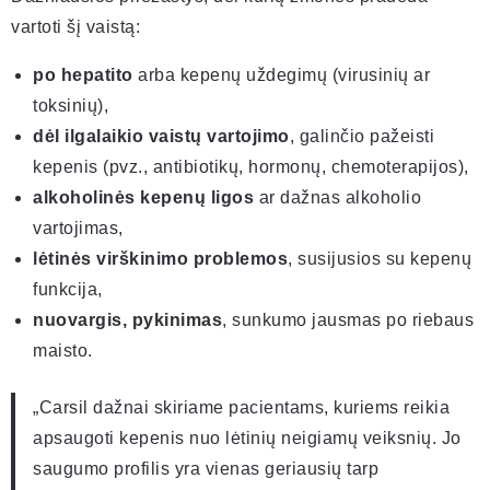
vartoti šį vaistą:
po hepatito
arba kepenų uždegimų (virusinių ar
toksinių),
dėl ilgalaikio vaistų vartojimo
, galinčio pažeisti
kepenis (pvz., antibiotikų, hormonų, chemoterapijos),
alkoholinės kepenų ligos
ar dažnas alkoholio
vartojimas,
lėtinės virškinimo problemos
, susijusios su kepenų
funkcija,
nuovargis, pykinimas
, sunkumo jausmas po riebaus
maisto.
„Carsil dažnai skiriame pacientams, kuriems reikia
apsaugoti kepenis nuo lėtinių neigiamų veiksnių. Jo
saugumo profilis yra vienas geriausių tarp