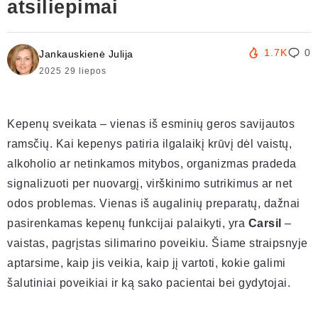
atsiliepimai
1.7K
0
Jankauskienė Julija
2025 29 liepos
Kepenų sveikata – vienas iš esminių geros savijautos
ramsčių. Kai kepenys patiria ilgalaikį krūvį dėl vaistų,
alkoholio ar netinkamos mitybos, organizmas pradeda
signalizuoti per nuovargį, virškinimo sutrikimus ar net
odos problemas. Vienas iš augalinių preparatų, dažnai
pasirenkamas kepenų funkcijai palaikyti, yra
Carsil
–
vaistas, pagrįstas silimarino poveikiu. Šiame straipsnyje
aptarsime, kaip jis veikia, kaip jį vartoti, kokie galimi
šalutiniai poveikiai ir ką sako pacientai bei gydytojai.