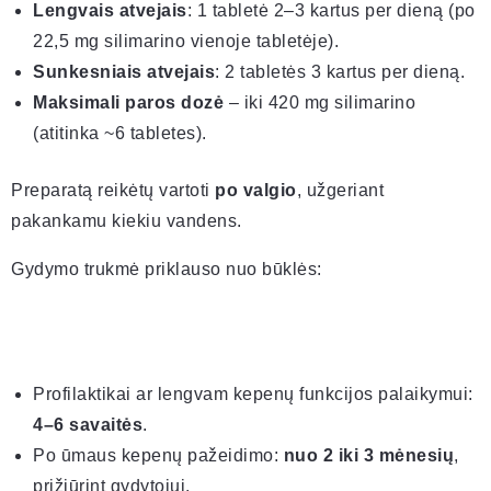
Lengvais atvejais
: 1 tabletė 2–3 kartus per dieną (po
22,5 mg silimarino vienoje tabletėje).
Sunkesniais atvejais
: 2 tabletės 3 kartus per dieną.
Maksimali paros dozė
– iki 420 mg silimarino
(atitinka ~6 tabletes).
Preparatą reikėtų vartoti
po valgio
, užgeriant
pakankamu kiekiu vandens.
Gydymo trukmė priklauso nuo būklės:
Profilaktikai ar lengvam kepenų funkcijos palaikymui:
4–6 savaitės
.
Po ūmaus kepenų pažeidimo:
nuo 2 iki 3 mėnesių
,
prižiūrint gydytojui.