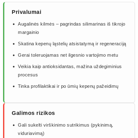
Privalumai
Augalinės kilmės – pagrindas silimarinas iš tikrojo
margainio
Skatina kepenų ląstelių atsistatymą ir regeneraciją
Gerai toleruojamas net ilgesnio vartojimo metu
Veikia kaip antioksidantas, mažina uždegiminius
procesus
Tinka profilaktikai ir po ūmių kepenų pažeidimų
Galimos rizikos
Gali sukelti virškinimo sutrikimus (pykinimą,
viduriavimą)