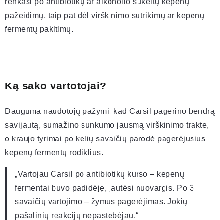
renkasi po antibiotikų ar alkoholio sukeltų kepenų
pažeidimų, taip pat dėl virškinimo sutrikimų ar kepenų
fermentų pakitimų.
Ką sako vartotojai?
Dauguma naudotojų pažymi, kad Carsil pagerino bendrą
savijautą, sumažino sunkumo jausmą virškinimo trakte,
o kraujo tyrimai po kelių savaičių parodė pagerėjusius
kepenų fermentų rodiklius.
„Vartojau Carsil po antibiotikų kurso – kepenų
fermentai buvo padidėję, jautėsi nuovargis. Po 3
savaičių vartojimo – žymus pagerėjimas. Jokių
pašalinių reakcijų nepastebėjau.“