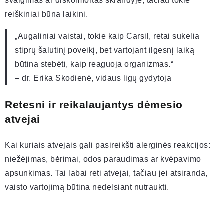
svaigimas ar diskomfortas skrandyje, tačiau tokie
reiškiniai būna laikini.
„Augaliniai vaistai, tokie kaip Carsil, retai sukelia
stiprų šalutinį poveikį, bet vartojant ilgesnį laiką
būtina stebėti, kaip reaguoja organizmas.“
– dr. Erika Skodienė, vidaus ligų gydytoja
Retesni ir reikalaujantys dėmesio
atvejai
Kai kuriais atvejais gali pasireikšti alerginės reakcijos:
niežėjimas, bėrimai, odos paraudimas ar kvėpavimo
apsunkimas. Tai labai reti atvejai, tačiau jei atsiranda,
vaisto vartojimą būtina nedelsiant nutraukti.