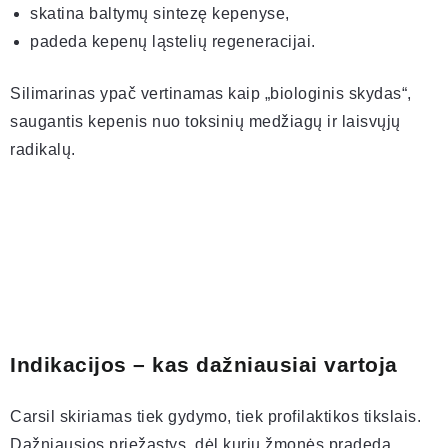
skatina baltymų sintezę kepenyse,
padeda kepenų ląstelių regeneracijai.
Silimarinas ypač vertinamas kaip „biologinis skydas“,
saugantis kepenis nuo toksinių medžiagų ir laisvųjų
radikalų.
Indikacijos – kas dažniausiai vartoja
Carsil skiriamas tiek gydymo, tiek profilaktikos tikslais.
Dažniausios priežastys, dėl kurių žmonės pradeda