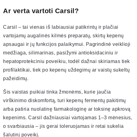
Ar verta vartoti Carsil?
Carsil – tai vienas iš labiausiai patikrintų ir plačiai
vartojamų augalinės kilmės preparatų, skirtų kepenų
apsaugai ir jų funkcijos palaikymui. Pagrindinė veiklioji
medžiaga, silimarinas, pasižymi antioksidaciniu ir
hepatoprotekciniu poveikiu, todėl dažnai skiriamas tiek
profilaktikai, tiek po kepenų uždegimų ar vaistų sukeltų
pažeidimų.
Šis vaistas puikiai tinka žmonėms, kurie jaučia
virškinimo diskomfortą, turi kepenų fermentų pakitimų
arba patiria nuolatinę farmakologinę ar toksinę apkrovą
kepenims. Carsil dažniausiai vartojamas 1–3 mėnesius,
o svarbiausia – jis gerai toleruojamas ir retai sukelia
šalutinį poveikį.