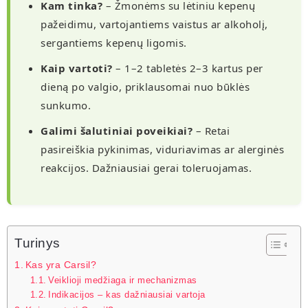
Kam tinka?
– Žmonėms su lėtiniu kepenų
pažeidimu, vartojantiems vaistus ar alkoholį,
sergantiems kepenų ligomis.
Kaip vartoti?
– 1–2 tabletės 2–3 kartus per
dieną po valgio, priklausomai nuo būklės
sunkumo.
Galimi šalutiniai poveikiai?
– Retai
pasireiškia pykinimas, viduriavimas ar alerginės
reakcijos. Dažniausiai gerai toleruojamas.
Turinys
Kas yra Carsil?
Veiklioji medžiaga ir mechanizmas
Indikacijos – kas dažniausiai vartoja