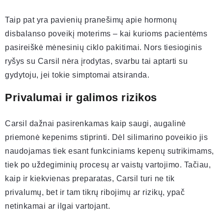
Taip pat yra pavienių pranešimų apie hormonų
disbalanso poveikį moterims – kai kurioms pacientėms
pasireiškė mėnesinių ciklo pakitimai. Nors tiesioginis
ryšys su Carsil nėra įrodytas, svarbu tai aptarti su
gydytoju, jei tokie simptomai atsiranda.
Privalumai ir galimos rizikos
Carsil dažnai pasirenkamas kaip saugi, augalinė
priemonė kepenims stiprinti. Dėl silimarino poveikio jis
naudojamas tiek esant funkciniams kepenų sutrikimams,
tiek po uždegiminių procesų ar vaistų vartojimo. Tačiau,
kaip ir kiekvienas preparatas, Carsil turi ne tik
privalumų, bet ir tam tikrų ribojimų ar rizikų, ypač
netinkamai ar ilgai vartojant.