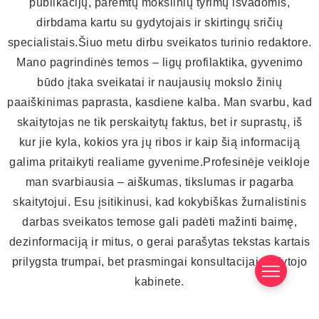
publikacijų, paremtų mokslinių tyrimų išvadomis,
dirbdama kartu su gydytojais ir skirtingų sričių
specialistais.Šiuo metu dirbu sveikatos turinio redaktore.
Mano pagrindinės temos – ligų profilaktika, gyvenimo
būdo įtaka sveikatai ir naujausių mokslo žinių
paaiškinimas paprasta, kasdiene kalba. Man svarbu, kad
skaitytojas ne tik perskaitytų faktus, bet ir suprastų, iš
kur jie kyla, kokios yra jų ribos ir kaip šią informaciją
galima pritaikyti realiame gyvenime.Profesinėje veikloje
man svarbiausia – aiškumas, tikslumas ir pagarba
skaitytojui. Esu įsitikinusi, kad kokybiškas žurnalistinis
darbas sveikatos temose gali padėti mažinti baimę,
dezinformaciją ir mitus, o gerai parašytas tekstas kartais
prilygsta trumpai, bet prasmingai konsultacijai gydytojo
kabinete.