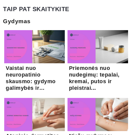
TAIP PAT SKAITYKITE
Gydymas
Vaistai nuo
Priemonės nuo
neuropatinio
nudegimų: tepalai,
skausmo: gydymo
kremai, putos ir
galimybės ir
pleistrai...
kapsaicina...