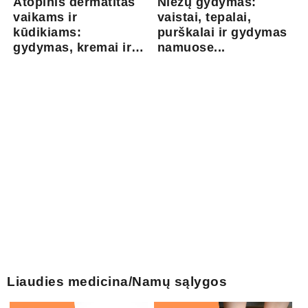
Atopinis dermatitas
Niežų gydymas:
vaikams ir
vaistai, tepalai,
kūdikiams:
purškalai ir gydymas
gydymas, kremai ir
namuose...
pri...
Liaudies medicina/Namų sąlygos