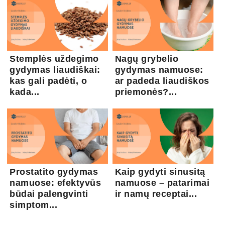
Stemplės uždegimo
Nagų grybelio
gydymas liaudiškai:
gydymas namuose:
kas gali padėti, o
ar padeda liaudiškos
kada...
priemonės?...
Prostatito gydymas
Kaip gydyti sinusitą
namuose: efektyvūs
namuose – patarimai
būdai palengvinti
ir namų receptai...
simptom...