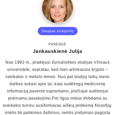
Daugiau straipsnių
PARENGĖ
Jankauskienė Julija
Nuo 1992 m., pradėjusi žurnalistikos studijas Vilniaus
universitete, supratau, kad man artimiausia kryptis –
sveikatos ir mokslo temos. Nuo pat studijų laikų mano
darbas sukasi apie tai, kaip sudėtingą medicininę
informaciją paversti suprantamu, plačiajai auditorijai
prieinamu pasakojimu.Per ilgus metus dirbdama su
sveikatos turiniu susiformavau aiškią profesinę filosofiją:
rinktis tik patikimus šaltinius, remtis įrodymais pagrįsta