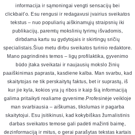
informacija ir sąmoningai vengti sensacijų bei
clickbait’o. Esu rengusi ir redagavusi įvairius sveikatos
tekstus – nuo populiarių aiškinamųjų straipsnių iki
publikacijų, paremtų mokslinių tyrimų išvadomis,
dirbdama kartu su gydytojais ir skirtingų sričių
specialistais.Šiuo metu dirbu sveikatos turinio redaktore.
Mano pagrindinės temos – ligų profilaktika, gyvenimo
būdo įtaka sveikatai ir naujausių mokslo žinių
paaiškinimas paprasta, kasdiene kalba. Man svarbu, kad
skaitytojas ne tik perskaitytų faktus, bet ir suprastų, iš
kur jie kyla, kokios yra jų ribos ir kaip šią informaciją
galima pritaikyti realiame gyvenime.Profesinėje veikloje
man svarbiausia – aiškumas, tikslumas ir pagarba
skaitytojui. Esu įsitikinusi, kad kokybiškas žurnalistinis
darbas sveikatos temose gali padėti mažinti baimę,
dezinformaciją ir mitus, o gerai parašytas tekstas kartais