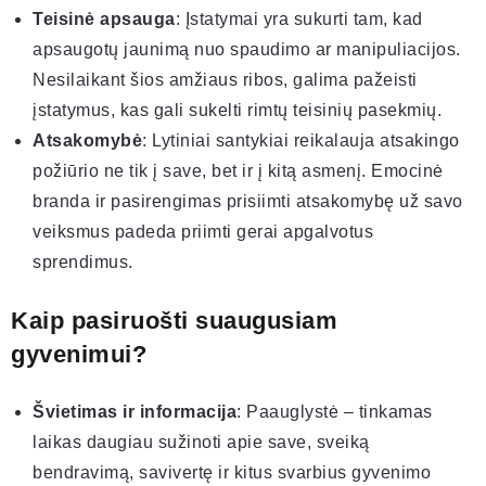
Teisinė apsauga
: Įstatymai yra sukurti tam, kad
apsaugotų jaunimą nuo spaudimo ar manipuliacijos.
Nesilaikant šios amžiaus ribos, galima pažeisti
įstatymus, kas gali sukelti rimtų teisinių pasekmių.
Atsakomybė
: Lytiniai santykiai reikalauja atsakingo
požiūrio ne tik į save, bet ir į kitą asmenį. Emocinė
branda ir pasirengimas prisiimti atsakomybę už savo
veiksmus padeda priimti gerai apgalvotus
sprendimus.
Kaip pasiruošti suaugusiam
gyvenimui?
Švietimas ir informacija
: Paauglystė – tinkamas
laikas daugiau sužinoti apie save, sveiką
bendravimą, savivertę ir kitus svarbius gyvenimo