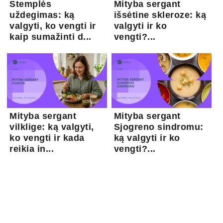
Stemplės
Mityba sergant
uždegimas: ką
išsėtine skleroze: ką
valgyti, ko vengti ir
valgyti ir ko
kaip sumažinti d...
vengti?...
Mityba sergant
Mityba sergant
vilklige: ką valgyti,
Sjogreno sindromu:
ko vengti ir kada
ką valgyti ir ko
reikia in...
vengti?...