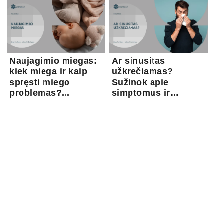
Naujagimio miegas:
Ar sinusitas
kiek miega ir kaip
užkrečiamas?
spręsti miego
Sužinok apie
problemas?...
simptomus ir
gydymo gal...