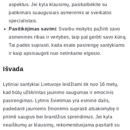
aspektus. Jei kyla klausimų, pasikalbėkite su
patikimais suaugusiais asmenimis ar sveikatos
specialistais.
Pasitikėjimas savimi
: Svarbu mokytis pažinti savo
asmenines ribas ir vertybes, taip pat gerbti savo kūną.
Tai padės suprasti, kada esate pasirengę santykiams
ir kaip apsisaugoti nuo netinkamo elgesio.
Išvada
Lytiniai santykiai Lietuvoje leidžiami tik nuo 16 metų,
kad būtų užtikrintas jaunimo saugumas ir emocinis
pasirengimas. Lytinis švietimas yra esminė dalis,
padedanti jauniems žmonėms suprasti atsakomybę ir
priimti saugius bei brandžius sprendimus. Jei kyla
neaiškumų ar klausimų, rekomenduojama pasitarti su