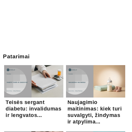
Patarimai
Teisės sergant
Naujagimio
diabetu: invalidumas
maitinimas: kiek turi
ir lengvatos...
suvalgyti, žindymas
ir atpylima...