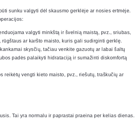
ūti sunku valgyti dėl skausmo gerklėje ar nosies ertmėje.
peracijos:
duojama valgyti minkštą ir švelnią maistą, pvz., sriubas,
rūgštaus ar karšto maisto, kuris gali sudirginti gerklę.
akankamai skysčių, tačiau venkite gazuotų ar labai šaltų
iubos padės palaikyti hidrataciją ir sumažinti diskomfortą
 reikėtų vengti kieto maisto, pvz., riešutų, traškučių ar
usis. Tai yra normalu ir paprastai praeina per kelias dienas.