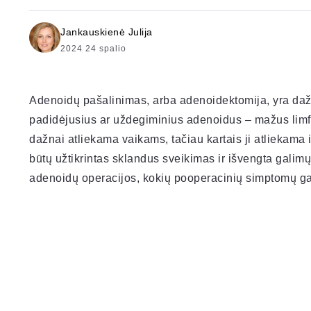
Jankauskienė Julija
2024 24 spalio
Adenoidų pašalinimas, arba adenoidektomija, yra dažn
padidėjusius ar uždegiminius adenoidus – mažus limfo
dažnai atliekama vaikams, tačiau kartais ji atliekama
būtų užtikrintas sklandus sveikimas ir išvengta galimų
adenoidų operacijos, kokių pooperacinių simptomų galim