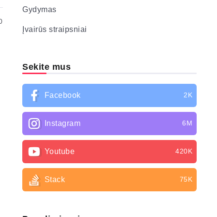
Gydymas
0
Įvairūs straipsniai
Sekite mus
Facebook
2K
Instagram
6M
Youtube
420K
Stack
75K