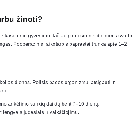
arbu žinoti?
prie kasdienio gyvenimo, tačiau pirmosiomis dienomis svarbu
ngas. Pooperacinis laikotarpis paprastai trunka apie 1–2
elias dienas. Poilsis padės organizmui atsigauti ir
oti:
imo ar kėlimo sunkių daiktų bent 7–10 dienų.
t lengvais judesiais ir vaikščiojimu.