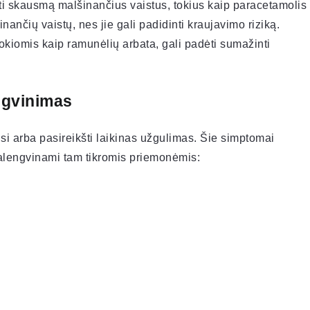
i skausmą malšinančius vaistus, tokius kaip paracetamolis
inančių vaistų, nes jie gali padidinti kraujavimo riziką.
tokiomis kaip ramunėlių arbata, gali padėti sumažinti
ngvinimas
i arba pasireikšti laikinas užgulimas. Šie simptomai
 palengvinami tam tikromis priemonėmis: