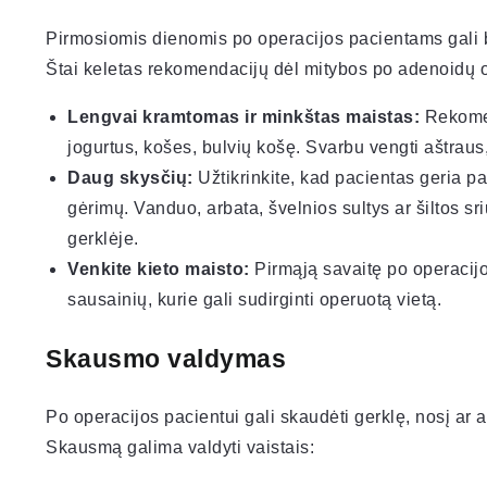
Pirmosiomis dienomis po operacijos pacientams gali b
Štai keletas rekomendacijų dėl mitybos po adenoidų o
Lengvai kramtomas ir minkštas maistas:
Rekomen
jogurtus, košes, bulvių košę. Svarbu vengti aštraus, 
Daug skysčių:
Užtikrinkite, kad pacientas geria p
gėrimų. Vanduo, arbata, švelnios sultys ar šiltos sr
gerklėje.
Venkite kieto maisto:
Pirmąją savaitę po operacijos
sausainių, kurie gali sudirginti operuotą vietą.
Skausmo valdymas
Po operacijos pacientui gali skaudėti gerklę, nosį ar a
Skausmą galima valdyti vaistais: