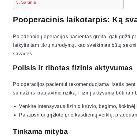
Šaltiniai
Pooperacinis laikotarpis: Ką sv
Po adenoidų operacijos pacientas greitai gali grįžti 
laikytis tam tikrų nurodymų, kad sveikimas būtų sėkmi
savaites.
Poilsis ir ribotas fizinis aktyvumas
Po operacijos pacientui rekomenduojama ilsėtis bent k
sumažins kraujavimo riziką. Fizinį aktyvumą būtina rib
Venkite intensyvaus fizinio krūvio, bėgimo, šokinėj
Palaipsniui grįžkite prie kasdienių veiklų, pradedan
Tinkama mityba