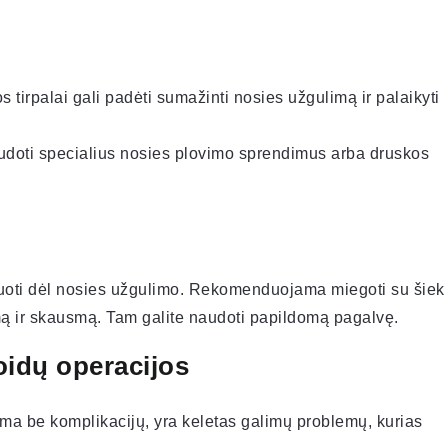
 tirpalai gali padėti sumažinti nosies užgulimą ir palaikyti
doti specialius nosies plovimo sprendimus arba druskos
puoti dėl nosies užgulimo. Rekomenduojama miegoti su šiek
mą ir skausmą. Tam galite naudoti papildomą pagalvę.
idų operacijos
ama be komplikacijų, yra keletas galimų problemų, kurias