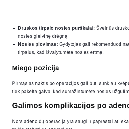
Druskos tirpalo nosies purškalai:
Švelnūs druskos
nosies gleivinę drėgną.
Nosies plovimas:
Gydytojas gali rekomenduoti nau
tirpalus, kad išvalytumėte nosies ertmę.
Miego pozicija
Pirmąsias naktis po operacijos gali būti sunkiau kvė
tiek pakelta galva, kad sumažintumėte nosies užguli
Galimos komplikacijos po adeno
Nors adenoidų operacija yra saugi ir paprastai atliek