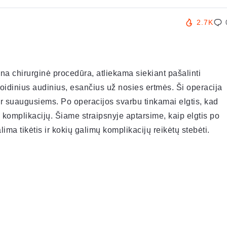
2.7K
a chirurginė procedūra, atliekama siekiant pašalinti
idinius audinius, esančius už nosies ertmės. Ši operacija
 ir suaugusiems. Po operacijos svarbu tinkamai elgtis, kad
 komplikacijų. Šiame straipsnyje aptarsime, kaip elgtis po
a tikėtis ir kokių galimų komplikacijų reikėtų stebėti.