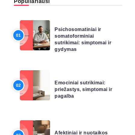
Populiariausi
LIGŲ SĄRAŠAS
Psichosomatiniai ir
somatoforminiai
sutrikimai: simptomai ir
gydymas
LIGŲ SĄRAŠAS
Emociniai sutrikimai:
priežastys, simptomai ir
pagalba
LIGŲ SĄRAŠAS
Afektiniai ir nuotaikos