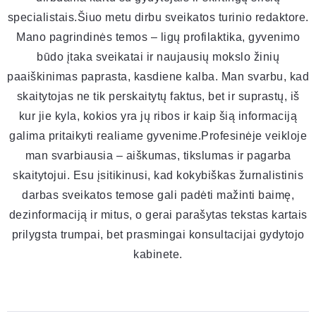
specialistais.Šiuo metu dirbu sveikatos turinio redaktore.
Mano pagrindinės temos – ligų profilaktika, gyvenimo
būdo įtaka sveikatai ir naujausių mokslo žinių
paaiškinimas paprasta, kasdiene kalba. Man svarbu, kad
skaitytojas ne tik perskaitytų faktus, bet ir suprastų, iš
kur jie kyla, kokios yra jų ribos ir kaip šią informaciją
galima pritaikyti realiame gyvenime.Profesinėje veikloje
man svarbiausia – aiškumas, tikslumas ir pagarba
skaitytojui. Esu įsitikinusi, kad kokybiškas žurnalistinis
darbas sveikatos temose gali padėti mažinti baimę,
dezinformaciją ir mitus, o gerai parašytas tekstas kartais
prilygsta trumpai, bet prasmingai konsultacijai gydytojo
kabinete.