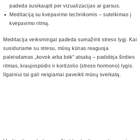
padeda susikaupti per vizualizacijas ar garsus.
Meditaciją su kvėpavimo technikomis – sutelkimas į
kvėpavimo ritmą.
Meditacija veiksmingai padeda sumažinti streso lygį. Kai
susiduriame su stresu, mūsų kūnas reaguoja
paleisdamas „kovok arba bėk“ atsaką – padidėja širdies
ritmas, kraujospūdis ir kortizolio (streso hormono) lygis.
Ilgainiui tai gali neigiamai paveikti mūsų sveikatą.