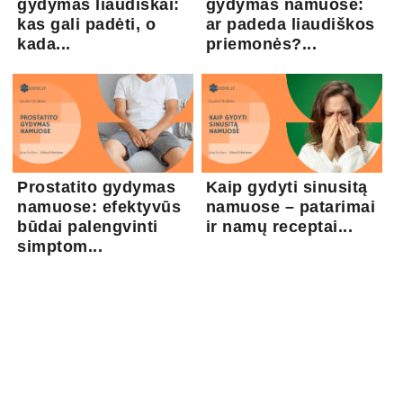
gydymas liaudiškai:
gydymas namuose:
kas gali padėti, o
ar padeda liaudiškos
kada...
priemonės?...
Prostatito gydymas
Kaip gydyti sinusitą
namuose: efektyvūs
namuose – patarimai
būdai palengvinti
ir namų receptai...
simptom...