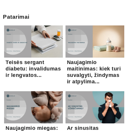
Patarimai
Teisės sergant
Naujagimio
diabetu: invalidumas
maitinimas: kiek turi
ir lengvatos...
suvalgyti, žindymas
ir atpylima...
Naujagimio miegas:
Ar sinusitas