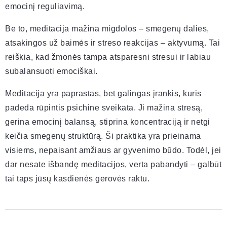
emocinį reguliavimą.
Be to, meditacija mažina migdolos – smegenų dalies,
atsakingos už baimės ir streso reakcijas – aktyvumą. Tai
reiškia, kad žmonės tampa atsparesni stresui ir labiau
subalansuoti emociškai.
Meditacija yra paprastas, bet galingas įrankis, kuris
padeda rūpintis psichine sveikata. Ji mažina stresą,
gerina emocinį balansą, stiprina koncentraciją ir netgi
keičia smegenų struktūrą. Ši praktika yra prieinama
visiems, nepaisant amžiaus ar gyvenimo būdo. Todėl, jei
dar nesate išbandę meditacijos, verta pabandyti – galbūt
tai taps jūsų kasdienės gerovės raktu.