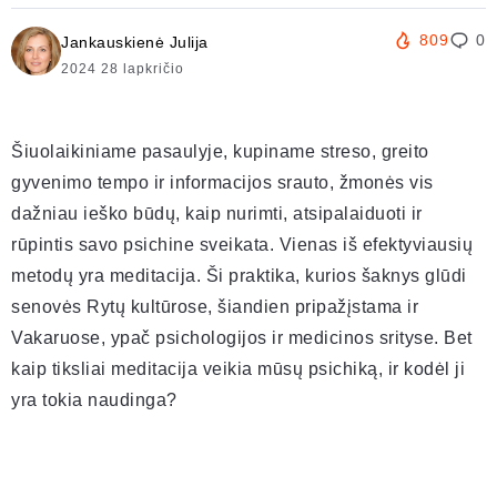
809
0
Jankauskienė Julija
2024 28 lapkričio
Šiuolaikiniame pasaulyje, kupiname streso, greito
gyvenimo tempo ir informacijos srauto, žmonės vis
dažniau ieško būdų, kaip nurimti, atsipalaiduoti ir
rūpintis savo psichine sveikata. Vienas iš efektyviausių
metodų yra meditacija. Ši praktika, kurios šaknys glūdi
senovės Rytų kultūrose, šiandien pripažįstama ir
Vakaruose, ypač psichologijos ir medicinos srityse. Bet
kaip tiksliai meditacija veikia mūsų psichiką, ir kodėl ji
yra tokia naudinga?