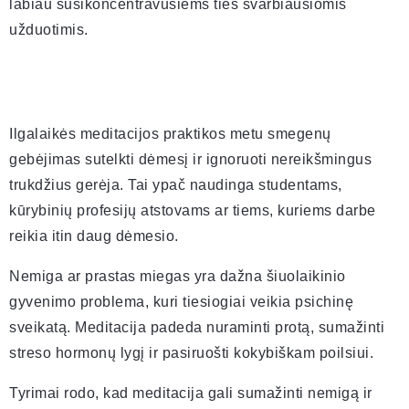
labiau susikoncentravusiems ties svarbiausiomis
užduotimis.
Ilgalaikės meditacijos praktikos metu smegenų
gebėjimas sutelkti dėmesį ir ignoruoti nereikšmingus
trukdžius gerėja. Tai ypač naudinga studentams,
kūrybinių profesijų atstovams ar tiems, kuriems darbe
reikia itin daug dėmesio.
Nemiga ar prastas miegas yra dažna šiuolaikinio
gyvenimo problema, kuri tiesiogiai veikia psichinę
sveikatą. Meditacija padeda nuraminti protą, sumažinti
streso hormonų lygį ir pasiruošti kokybiškam poilsiui.
Tyrimai rodo, kad meditacija gali sumažinti nemigą ir