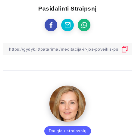
Pasidalinti Straipsnį
Daugiau straipsnių