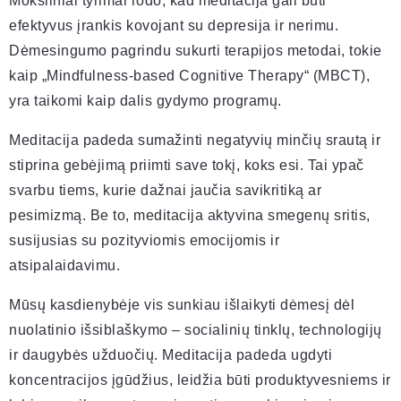
Moksliniai tyrimai rodo, kad meditacija gali būti
efektyvus įrankis kovojant su depresija ir nerimu.
Dėmesingumo pagrindu sukurti terapijos metodai, tokie
kaip „Mindfulness-based Cognitive Therapy“ (MBCT),
yra taikomi kaip dalis gydymo programų.
Meditacija padeda sumažinti negatyvių minčių srautą ir
stiprina gebėjimą priimti save tokį, koks esi. Tai ypač
svarbu tiems, kurie dažnai jaučia savikritiką ar
pesimizmą. Be to, meditacija aktyvina smegenų sritis,
susijusias su pozityviomis emocijomis ir
atsipalaidavimu.
Mūsų kasdienybėje vis sunkiau išlaikyti dėmesį dėl
nuolatinio išsiblaškymo – socialinių tinklų, technologijų
ir daugybės užduočių. Meditacija padeda ugdyti
koncentracijos įgūdžius, leidžia būti produktyvesniems ir