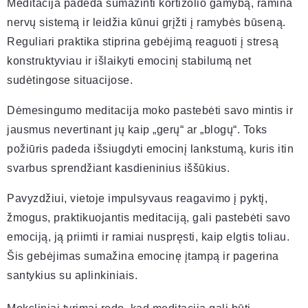
Meditacija padeda sumažinti kortizolio gamybą, ramina
nervų sistemą ir leidžia kūnui grįžti į ramybės būseną.
Reguliari praktika stiprina gebėjimą reaguoti į stresą
konstruktyviau ir išlaikyti emocinį stabilumą net
sudėtingose situacijose.
Dėmesingumo meditacija moko pastebėti savo mintis ir
jausmus nevertinant jų kaip „gerų“ ar „blogų“. Toks
požiūris padeda išsiugdyti emocinį lankstumą, kuris itin
svarbus sprendžiant kasdieninius iššūkius.
Pavyzdžiui, vietoje impulsyvaus reagavimo į pyktį,
žmogus, praktikuojantis meditaciją, gali pastebėti savo
emociją, ją priimti ir ramiai nuspręsti, kaip elgtis toliau.
Šis gebėjimas sumažina emocinę įtampą ir pagerina
santykius su aplinkiniais.