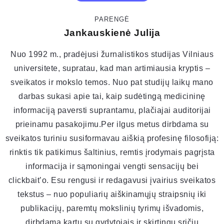
PARENGĖ
Jankauskienė Julija
Nuo 1992 m., pradėjusi žurnalistikos studijas Vilniaus
universitete, supratau, kad man artimiausia kryptis –
sveikatos ir mokslo temos. Nuo pat studijų laikų mano
darbas sukasi apie tai, kaip sudėtingą medicininę
informaciją paversti suprantamu, plačiajai auditorijai
prieinamu pasakojimu.Per ilgus metus dirbdama su
sveikatos turiniu susiformavau aiškią profesinę filosofiją:
rinktis tik patikimus šaltinius, remtis įrodymais pagrįsta
informacija ir sąmoningai vengti sensacijų bei
clickbait’o. Esu rengusi ir redagavusi įvairius sveikatos
tekstus – nuo populiarių aiškinamųjų straipsnių iki
publikacijų, paremtų mokslinių tyrimų išvadomis,
dirbdama kartu su gydytojais ir skirtingų sričių