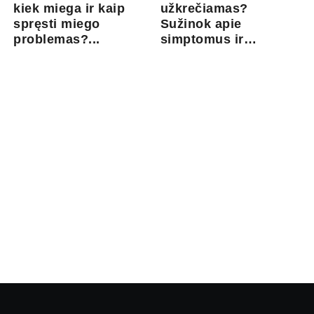
kiek miega ir kaip
užkrečiamas?
spręsti miego
Sužinok apie
problemas?...
simptomus ir
gydymo gal...