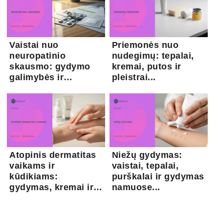
Vaistai nuo
Priemonės nuo
neuropatinio
nudegimų: tepalai,
skausmo: gydymo
kremai, putos ir
galimybės ir
pleistrai...
kapsaicina...
Atopinis dermatitas
Niežų gydymas:
vaikams ir
vaistai, tepalai,
kūdikiams:
purškalai ir gydymas
gydymas, kremai ir
namuose...
pri...