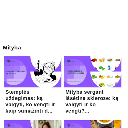
Mityba
Stemplės
Mityba sergant
uždegimas: ką
išsėtine skleroze: ką
valgyti, ko vengti ir
valgyti ir ko
kaip sumažinti d...
vengti?...