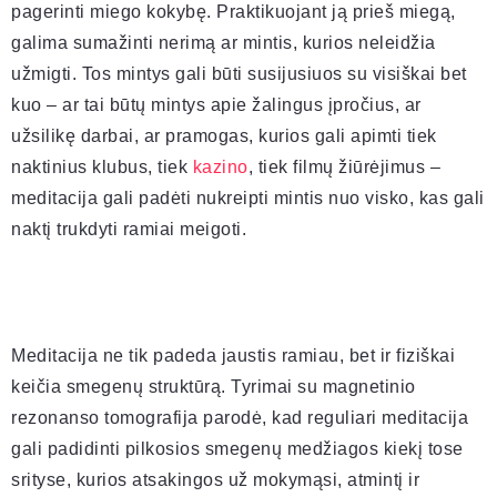
pagerinti miego kokybę. Praktikuojant ją prieš miegą,
galima sumažinti nerimą ar mintis, kurios neleidžia
užmigti. Tos mintys gali būti susijusiuos su visiškai bet
kuo – ar tai būtų mintys apie žalingus įpročius, ar
užsilikę darbai, ar pramogas, kurios gali apimti tiek
naktinius klubus, tiek
kazino
, tiek filmų žiūrėjimus –
meditacija gali padėti nukreipti mintis nuo visko, kas gali
naktį trukdyti ramiai meigoti.
Meditacija ne tik padeda jaustis ramiau, bet ir fiziškai
keičia smegenų struktūrą. Tyrimai su magnetinio
rezonanso tomografija parodė, kad reguliari meditacija
gali padidinti pilkosios smegenų medžiagos kiekį tose
srityse, kurios atsakingos už mokymąsi, atmintį ir