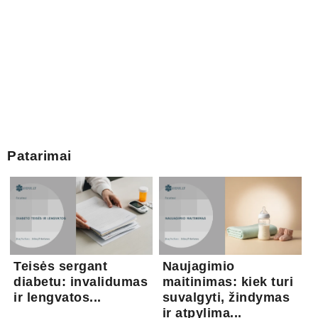
Patarimai
Teisės sergant
Naujagimio
diabetu: invalidumas
maitinimas: kiek turi
ir lengvatos...
suvalgyti, žindymas
ir atpylima...