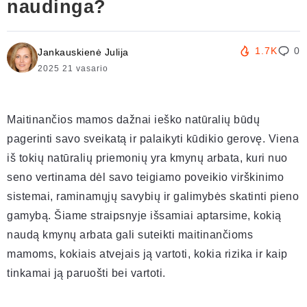
naudinga?
1.7K
0
Jankauskienė Julija
2025 21 vasario
Maitinančios mamos dažnai ieško natūralių būdų
pagerinti savo sveikatą ir palaikyti kūdikio gerovę. Viena
iš tokių natūralių priemonių yra kmynų arbata, kuri nuo
seno vertinama dėl savo teigiamo poveikio virškinimo
sistemai, raminamųjų savybių ir galimybės skatinti pieno
gamybą. Šiame straipsnyje išsamiai aptarsime, kokią
naudą kmynų arbata gali suteikti maitinančioms
mamoms, kokiais atvejais ją vartoti, kokia rizika ir kaip
tinkamai ją paruošti bei vartoti.