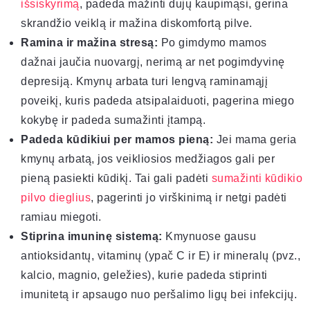
išsiskyrimą
, padeda mažinti dujų kaupimąsi, gerina
skrandžio veiklą ir mažina diskomfortą pilve.
Ramina ir mažina stresą:
Po gimdymo mamos
dažnai jaučia nuovargį, nerimą ar net pogimdyvinę
depresiją. Kmynų arbata turi lengvą raminamąjį
poveikį, kuris padeda atsipalaiduoti, pagerina miego
kokybę ir padeda sumažinti įtampą.
Padeda kūdikiui per mamos pieną:
Jei mama geria
kmynų arbatą, jos veikliosios medžiagos gali per
pieną pasiekti kūdikį. Tai gali padėti
sumažinti kūdikio
pilvo dieglius
, pagerinti jo virškinimą ir netgi padėti
ramiau miegoti.
Stiprina imuninę sistemą:
Kmynuose gausu
antioksidantų, vitaminų (ypač C ir E) ir mineralų (pvz.,
kalcio, magnio, geležies), kurie padeda stiprinti
imunitetą ir apsaugo nuo peršalimo ligų bei infekcijų.