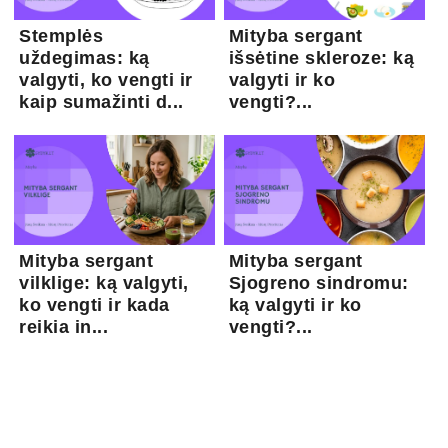
Stemplės
Mityba sergant
uždegimas: ką
išsėtine skleroze: ką
valgyti, ko vengti ir
valgyti ir ko
kaip sumažinti d...
vengti?...
Mityba sergant
Mityba sergant
vilklige: ką valgyti,
Sjogreno sindromu:
ko vengti ir kada
ką valgyti ir ko
reikia in...
vengti?...