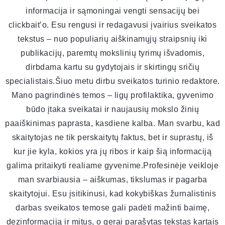
informacija ir sąmoningai vengti sensacijų bei
clickbait’o. Esu rengusi ir redagavusi įvairius sveikatos
tekstus – nuo populiarių aiškinamųjų straipsnių iki
publikacijų, paremtų mokslinių tyrimų išvadomis,
dirbdama kartu su gydytojais ir skirtingų sričių
specialistais.Šiuo metu dirbu sveikatos turinio redaktore.
Mano pagrindinės temos – ligų profilaktika, gyvenimo
būdo įtaka sveikatai ir naujausių mokslo žinių
paaiškinimas paprasta, kasdiene kalba. Man svarbu, kad
skaitytojas ne tik perskaitytų faktus, bet ir suprastų, iš
kur jie kyla, kokios yra jų ribos ir kaip šią informaciją
galima pritaikyti realiame gyvenime.Profesinėje veikloje
man svarbiausia – aiškumas, tikslumas ir pagarba
skaitytojui. Esu įsitikinusi, kad kokybiškas žurnalistinis
darbas sveikatos temose gali padėti mažinti baimę,
dezinformaciją ir mitus, o gerai parašytas tekstas kartais