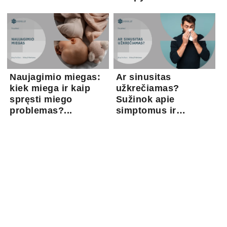
Naujagimio miegas:
Ar sinusitas
kiek miega ir kaip
užkrečiamas?
spręsti miego
Sužinok apie
problemas?...
simptomus ir
gydymo gal...