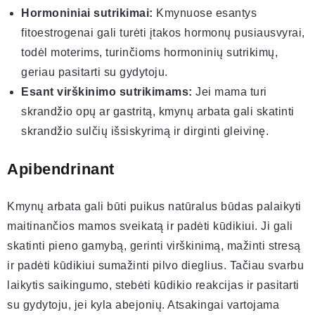
Hormoniniai sutrikimai:
Kmynuose esantys
fitoestrogenai gali turėti įtakos hormonų pusiausvyrai,
todėl moterims, turinčioms hormoninių sutrikimų,
geriau pasitarti su gydytoju.
Esant virškinimo sutrikimams:
Jei mama turi
skrandžio opų ar gastritą, kmynų arbata gali skatinti
skrandžio sulčių išsiskyrimą ir dirginti gleivinę.
Apibendrinant
Kmynų arbata gali būti puikus natūralus būdas palaikyti
maitinančios mamos sveikatą ir padėti kūdikiui. Ji gali
skatinti pieno gamybą, gerinti virškinimą, mažinti stresą
ir padėti kūdikiui sumažinti pilvo dieglius. Tačiau svarbu
laikytis saikingumo, stebėti kūdikio reakcijas ir pasitarti
su gydytoju, jei kyla abejonių. Atsakingai vartojama