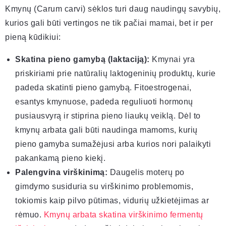
Kmynų (Carum carvi) sėklos turi daug naudingų savybių,
kurios gali būti vertingos ne tik pačiai mamai, bet ir per
pieną kūdikiui:
Skatina pieno gamybą (laktaciją):
Kmynai yra
priskiriami prie natūralių laktogeninių produktų, kurie
padeda skatinti pieno gamybą. Fitoestrogenai,
esantys kmynuose, padeda reguliuoti hormonų
pusiausvyrą ir stiprina pieno liaukų veiklą. Dėl to
kmynų arbata gali būti naudinga mamoms, kurių
pieno gamyba sumažėjusi arba kurios nori palaikyti
pakankamą pieno kiekį.
Palengvina virškinimą:
Daugelis moterų po
gimdymo susiduria su virškinimo problemomis,
tokiomis kaip pilvo pūtimas, vidurių užkietėjimas ar
rėmuo.
Kmynų arbata skatina virškinimo fermentų