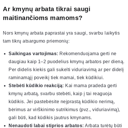
Ar kmynų arbata tikrai saugi
maitinančioms mamoms?
Nors kmynų arbata paprastai yra saugi, svarbu laikytis
tam tikrų atsargumo priemonių:
Saikingas vartojimas:
Rekomenduojama gerti ne
daugiau kaip 1–2 puodelius kmynų arbatos per dieną.
Per didelis kiekis gali sukelti viduriavimą ar per didelį
raminamąjį poveikį tiek mamai, tiek kūdikiui.
Stebėti kūdikio reakciją:
Kai mama pradeda gerti
kmynų arbatą, svarbu stebėti, kaip į tai reaguoja
kūdikis. Jei pastebėsite neįprastą kūdikio nerimą,
bėrimus ar virškinimo sutrikimus (pvz., viduriavimą),
gali būti, kad kūdikis jautrus kmynams.
Nenaudoti labai stiprios arbatos:
Arbata turėtų būti