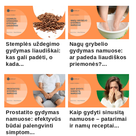
Stemplės uždegimo
Nagų grybelio
gydymas liaudiškai:
gydymas namuose:
kas gali padėti, o
ar padeda liaudiškos
kada...
priemonės?...
Prostatito gydymas
Kaip gydyti sinusitą
namuose: efektyvūs
namuose – patarimai
būdai palengvinti
ir namų receptai...
simptom...