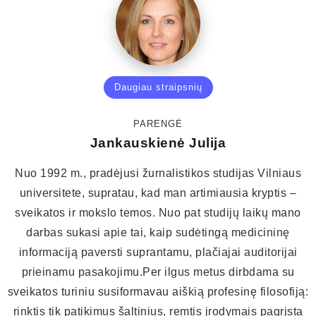
Daugiau straipsnių
PARENGĖ
Jankauskienė Julija
Nuo 1992 m., pradėjusi žurnalistikos studijas Vilniaus
universitete, supratau, kad man artimiausia kryptis –
sveikatos ir mokslo temos. Nuo pat studijų laikų mano
darbas sukasi apie tai, kaip sudėtingą medicininę
informaciją paversti suprantamu, plačiajai auditorijai
prieinamu pasakojimu.Per ilgus metus dirbdama su
sveikatos turiniu susiformavau aiškią profesinę filosofiją:
rinktis tik patikimus šaltinius, remtis įrodymais pagrįsta