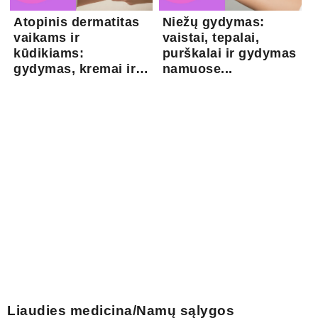
Atopinis dermatitas
Niežų gydymas:
vaikams ir
vaistai, tepalai,
kūdikiams:
purškalai ir gydymas
gydymas, kremai ir
namuose...
pri...
Liaudies medicina/Namų sąlygos