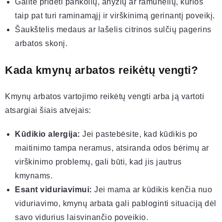
Galite pridėti pankolių, anyžių ar ramunėlių, kurios
taip pat turi raminamąjį ir virškinimą gerinantį poveikį.
Šaukštelis medaus ar lašelis citrinos sulčių pagerins
arbatos skonį.
Kada kmynų arbatos reikėtų vengti?
Kmynų arbatos vartojimo reikėtų vengti arba ją vartoti
atsargiai šiais atvejais:
Kūdikio alergija:
Jei pastebėsite, kad kūdikis po
maitinimo tampa neramus, atsiranda odos bėrimų ar
virškinimo problemų, gali būti, kad jis jautrus
kmynams.
Esant viduriavimui:
Jei mama ar kūdikis kenčia nuo
viduriavimo, kmynų arbata gali pabloginti situaciją dėl
savo vidurius laisvinančio poveikio.