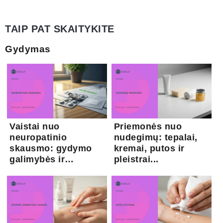
TAIP PAT SKAITYKITE
Gydymas
Vaistai nuo
Priemonės nuo
neuropatinio
nudegimų: tepalai,
skausmo: gydymo
kremai, putos ir
galimybės ir
pleistrai...
kapsaicina...