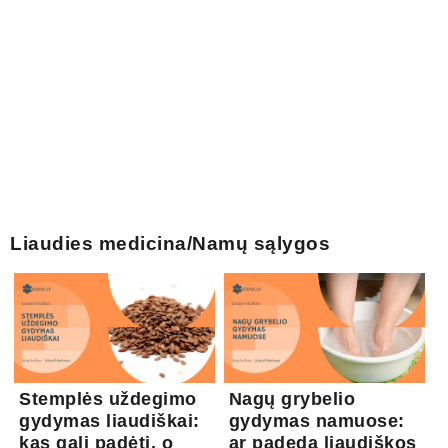
Liaudies medicina/Namų sąlygos
Stemplės uždegimo
Nagų grybelio
gydymas liaudiškai:
gydymas namuose:
kas gali padėti, o
ar padeda liaudiškos