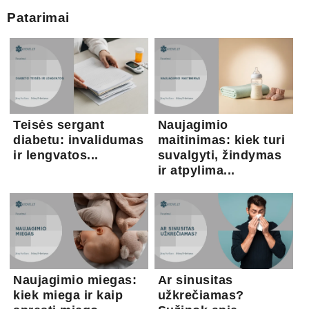
Patarimai
Teisės sergant
Naujagimio
diabetu: invalidumas
maitinimas: kiek turi
ir lengvatos...
suvalgyti, žindymas
ir atpylima...
Naujagimio miegas:
Ar sinusitas
kiek miega ir kaip
užkrečiamas?