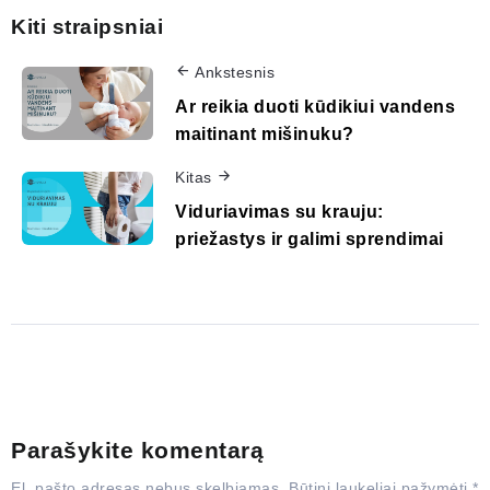
Kiti straipsniai
Ankstesnis
Ar reikia duoti kūdikiui vandens
maitinant mišinuku?
Kitas
Viduriavimas su krauju:
priežastys ir galimi sprendimai
Parašykite komentarą
El. pašto adresas nebus skelbiamas.
Būtini laukeliai pažymėti
*