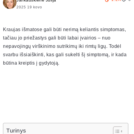
Jankauskienė Julija
2025 19 kovo
Kraujas išmatose gali būti nerimą keliantis simptomas,
tačiau jo priežastys gali būti labai įvairios – nuo
nepavojingų virškinimo sutrikimų iki rimtų ligų. Todėl
svarbu išsiaiškinti, kas gali sukelti šį simptomą, ir kada
būtina kreiptis į gydytoją.
Turinys