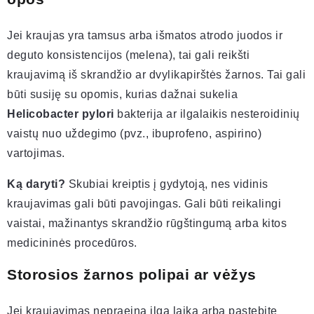
Jei kraujas yra tamsus arba išmatos atrodo juodos ir
deguto konsistencijos (melena), tai gali reikšti
kraujavimą iš skrandžio ar dvylikapirštės žarnos. Tai gali
būti susiję su opomis, kurias dažnai sukelia
Helicobacter pylori
bakterija ar ilgalaikis nesteroidinių
vaistų nuo uždegimo (pvz., ibuprofeno, aspirino)
vartojimas.
Ką daryti?
Skubiai kreiptis į gydytoją, nes vidinis
kraujavimas gali būti pavojingas. Gali būti reikalingi
vaistai, mažinantys skrandžio rūgštingumą arba kitos
medicininės procedūros.
Storosios žarnos polipai ar vėžys
Jei kraujavimas nepraeina ilgą laiką arba pastebite