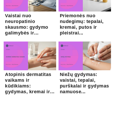
Vaistai nuo
Priemonės nuo
neuropatinio
nudegimų: tepalai,
skausmo: gydymo
kremai, putos ir
galimybės ir
pleistrai...
kapsaicina...
Atopinis dermatitas
Niežų gydymas:
vaikams ir
vaistai, tepalai,
kūdikiams:
purškalai ir gydymas
gydymas, kremai ir
namuose...
pri...