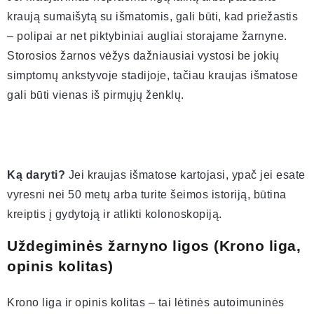
kraują sumaišytą su išmatomis, gali būti, kad priežastis
– polipai ar net piktybiniai augliai storajame žarnyne.
Storosios žarnos vėžys dažniausiai vystosi be jokių
simptomų ankstyvoje stadijoje, tačiau kraujas išmatose
gali būti vienas iš pirmųjų ženklų.
Ką daryti?
Jei kraujas išmatose kartojasi, ypač jei esate
vyresni nei 50 metų arba turite šeimos istoriją, būtina
kreiptis į gydytoją ir atlikti kolonoskopiją.
Uždegiminės žarnyno ligos (Krono liga,
opinis kolitas)
Krono liga ir opinis kolitas – tai lėtinės autoimuninės