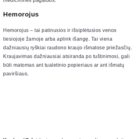
medicininės pagalbos.
Hemorojus
Hemorojus – tai patinusios ir išsiplėtusios venos
tiesiojoje žarnoje arba aplink išangę. Tai viena
dažniausių ryškiai raudono kraujo išmatose priežasčių.
Kraujavimas dažniausiai atsiranda po tuštinimosi, gali
būti matomas ant tualetinio popieriaus ar ant išmatų
paviršiaus.