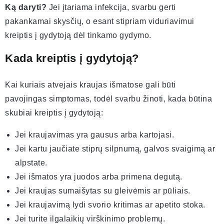
Ką daryti?
Jei įtariama infekcija, svarbu gerti
pakankamai skysčių, o esant stipriam viduriavimui
kreiptis į gydytoją dėl tinkamo gydymo.
Kada kreiptis į gydytoją?
Kai kuriais atvejais kraujas išmatose gali būti
pavojingas simptomas, todėl svarbu žinoti, kada būtina
skubiai kreiptis į gydytoją:
Jei kraujavimas yra gausus arba kartojasi.
Jei kartu jaučiate stiprų silpnumą, galvos svaigimą ar
alpstate.
Jei išmatos yra juodos arba primena degutą.
Jei kraujas sumaišytas su gleivėmis ar pūliais.
Jei kraujavimą lydi svorio kritimas ar apetito stoka.
Jei turite ilgalaikių virškinimo problemų.