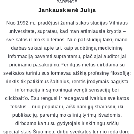
PARENGĖ
Jankauskienė Julija
Nuo 1992 m., pradėjusi žurnalistikos studijas Vilniaus
universitete, supratau, kad man artimiausia kryptis –
sveikatos ir mokslo temos. Nuo pat studijų laikų mano
darbas sukasi apie tai, kaip sudėtingą medicininę
informaciją paversti suprantamu, plačiajai auditorijai
prieinamu pasakojimu.Per ilgus metus dirbdama su
sveikatos turiniu susiformavau aiškią profesinę filosofiją:
rinktis tik patikimus šaltinius, remtis įrodymais pagrįsta
informacija ir sąmoningai vengti sensacijų bei
clickbait’o. Esu rengusi ir redagavusi įvairius sveikatos
tekstus – nuo populiarių aiškinamųjų straipsnių iki
publikacijų, paremtų mokslinių tyrimų išvadomis,
dirbdama kartu su gydytojais ir skirtingų sričių
specialistais.Šiuo metu dirbu sveikatos turinio redaktore.