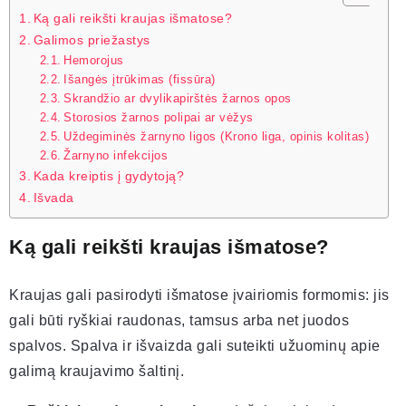
Ką gali reikšti kraujas išmatose?
Galimos priežastys
Hemorojus
Išangės įtrūkimas (fissūra)
Skrandžio ar dvylikapirštės žarnos opos
Storosios žarnos polipai ar vėžys
Uždegiminės žarnyno ligos (Krono liga, opinis kolitas)
Žarnyno infekcijos
Kada kreiptis į gydytoją?
Išvada
Ką gali reikšti kraujas išmatose?
Kraujas gali pasirodyti išmatose įvairiomis formomis: jis
gali būti ryškiai raudonas, tamsus arba net juodos
spalvos. Spalva ir išvaizda gali suteikti užuominų apie
galimą kraujavimo šaltinį.