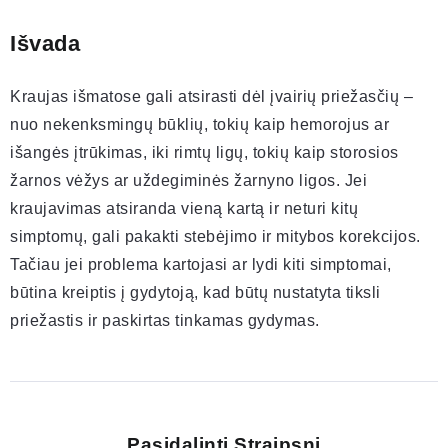
Išvada
Kraujas išmatose gali atsirasti dėl įvairių priežasčių –
nuo nekenksmingų būklių, tokių kaip hemorojus ar
išangės įtrūkimas, iki rimtų ligų, tokių kaip storosios
žarnos vėžys ar uždegiminės žarnyno ligos. Jei
kraujavimas atsiranda vieną kartą ir neturi kitų
simptomų, gali pakakti stebėjimo ir mitybos korekcijos.
Tačiau jei problema kartojasi ar lydi kiti simptomai,
būtina kreiptis į gydytoją, kad būtų nustatyta tiksli
priežastis ir paskirtas tinkamas gydymas.
Pasidalinti Straipsnį