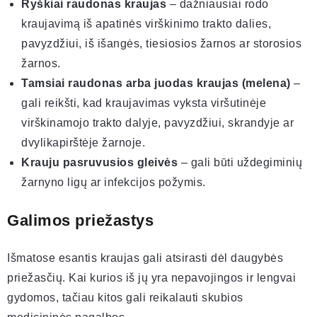
Ryškiai raudonas kraujas
– dažniausiai rodo
kraujavimą iš apatinės virškinimo trakto dalies,
pavyzdžiui, iš išangės, tiesiosios žarnos ar storosios
žarnos.
Tamsiai raudonas arba juodas kraujas (melena)
–
gali reikšti, kad kraujavimas vyksta viršutinėje
virškinamojo trakto dalyje, pavyzdžiui, skrandyje ar
dvylikapirštėje žarnoje.
Krauju pasruvusios gleivės
– gali būti uždegiminių
žarnyno ligų ar infekcijos požymis.
Galimos priežastys
Išmatose esantis kraujas gali atsirasti dėl daugybės
priežasčių. Kai kurios iš jų yra nepavojingos ir lengvai
gydomos, tačiau kitos gali reikalauti skubios