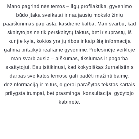
Mano pagrindinės temos – ligų profilaktika, gyvenimo
būdo įtaka sveikatai ir naujausių mokslo žinių
paaiškinimas paprasta, kasdiene kalba. Man svarbu, kad
skaitytojas ne tik perskaitytų faktus, bet ir suprastų, iš
kur jie kyla, kokios yra jų ribos ir kaip šią informaciją
galima pritaikyti realiame gyvenime.Profesinėje veikloje
man svarbiausia – aiškumas, tikslumas ir pagarba
skaitytojui. Esu įsitikinusi, kad kokybiškas žurnalistinis
darbas sveikatos temose gali padėti mažinti baimę,
dezinformaciją ir mitus, o gerai parašytas tekstas kartais
prilygsta trumpai, bet prasmingai konsultacijai gydytojo
kabinete.