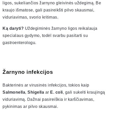
ligos, sukeliančios žarnyno gleivinės uždegimą. Be
kraujo išmatose, gali pasireikšti pilvo skausmai,
viduriavimas, svorio kritimas.
Ką daryti?
Uždegiminės žarnyno ligos reikalauja
specialaus gydymo, todėl svarbu pasitarti su
gastroenterologu.
Žarnyno infekcijos
Bakterinės ar virusinės infekcijos, tokios kaip
Salmonella
,
Shigella
ar
E. coli
, gali sukelti kraujingą
viduriavimą. Dažnai pasireiškia ir karščiavimas,
pykinimas ar pilvo skausmai.