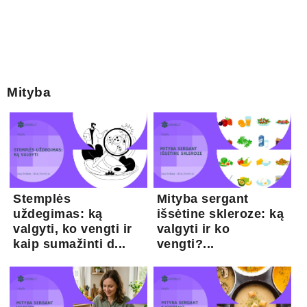
Mityba
Stemplės
Mityba sergant
uždegimas: ką
išsėtine skleroze: ką
valgyti, ko vengti ir
valgyti ir ko
kaip sumažinti d...
vengti?...