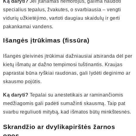
Ką daryti?
Jei įtariamas hemorojus, galima naudoti
specialius tepalus, žvakutes, o svarbiausia – vengti
vidurių užkietėjimo, vartoti daugiau skaidulų ir gerti
pakankamai vandens.
Išangės įtrūkimas (fissūra)
Išangės gleivinės įtrūkimai dažniausiai atsiranda dėl per
kietų išmatų ar dažno tempimosi tuštinantis. Kraujas
paprastai būna ryškiai raudonas, gali lydėti deginimo ar
skausmo pojūtis.
Ką daryti?
Tepalai su anestetikais ar raminančiomis
medžiagomis gali padėti sumažinti skausmą. Taip pat
svarbu reguliuoti mitybą, kad išmatos būtų minkštesnės.
Skrandžio ar dvylikapirštės žarnos
opos