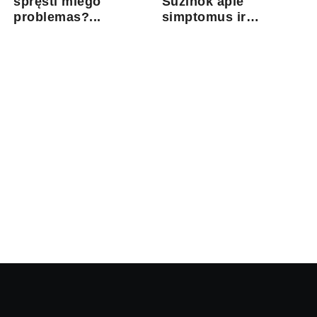
spręsti miego
Sužinok apie
problemas?...
simptomus ir
gydymo gal...