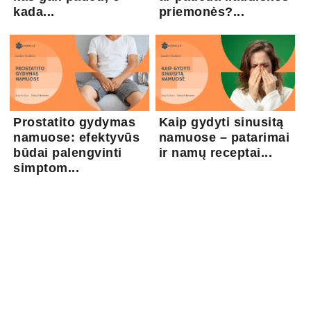
kada...
priemonės?...
Prostatito gydymas
Kaip gydyti sinusitą
namuose: efektyvūs
namuose – patarimai
būdai palengvinti
ir namų receptai...
simptom...